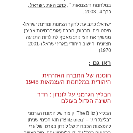
במלחמת העצמאות " ,
כתב העת ,ישראל ,
כרך 4 , 2003 .
ישראל: כתב עת לחקר הציונות ומדינת ישראל-
היסטוריה, תרבות, חברה (אוניברסיטת אביב)
ממשיך את הציונות: מאסף לתולדות התנועה
הציונית והישוב היהודי בארץ ישראל (2001-
1970)
ראו גם :
חוסנה של החברה האזרחית
היהודית במלחמת העצמאות 1948
הבליץ הגרמני על לונדון : חדר
השינה הגדול בעולם
הבליץ ( The Blitz, קיצור של המונח הגרמני
"בליצקריג" – "Blitzkrieg") הוא הכינוי שניתן
להפצצות הכבדות של לונדון בפרט ושל ערי
בריטניה בכלל על ידי הלופטוואפה, חיל האוויר