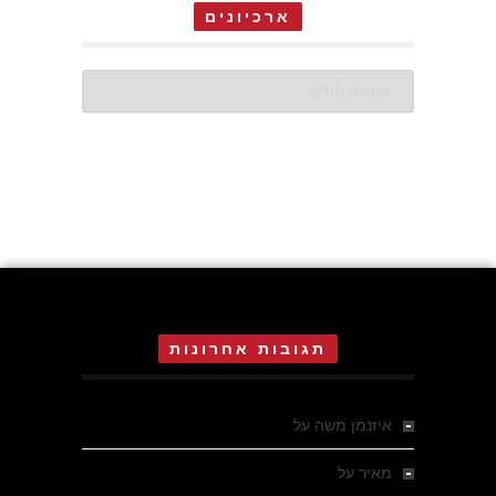
ארכיונים
ארכיונים
תגובות אחרונות
איזנמן משה
על
המחתרת באסיזי
מאיר
על
מלחמת האזרחים ביוון 1946-1949 –