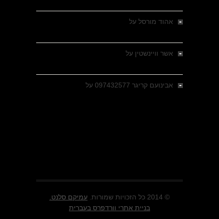
מבחר צילומים היסטוריים
אהוד מורסל
על
רחובות ברסלאו, גרמניה,
בחודשים האחרונים של מלחמת העולם השנייה
אשר וויינשטין
על
רחובות ברסלאו, גרמניה,
בחודשים האחרונים של מלחמת העולם השנייה
אבינועם קריגר 097432577
על
גולני בכיבוש
מזרעת בית ג'אן , הקרב שנשכח
© 2014 כל הזכויות שמורות.
עמיקם סלנט.
בניית אתרי וורדפרס בעברית