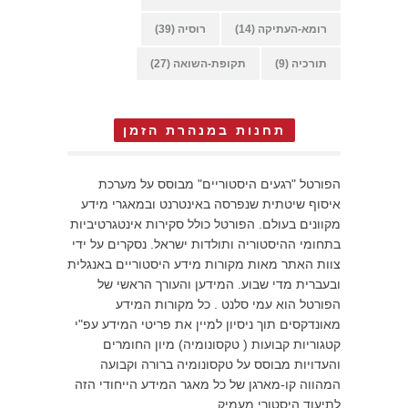
רומא-העתיקה
(14)
רוסיה
(39)
תורכיה
(9)
תקופת-השואה
(27)
תחנות במנהרת הזמן
הפורטל "רגעים היסטוריים" מבוסס על מערכת
איסוף שיטתית שנפרסה באינטרנט ובמאגרי מידע
מקוונים בעולם. הפורטל כולל סקירות אינטגרטיביות
בתחומי ההיסטוריה ותולדות ישראל. נסקרים על ידי
צוות האתר מאות מקורות מידע היסטוריים באנגלית
ובעברית מדי שבוע. המידען והעורך הראשי של
הפורטל הוא עמי סלנט . כל מקורות המידע
מאונדקסים תוך ניסיון למיין את פריטי המידע עפ"י
קטגוריות קבועות ( טקסונומיה) מיון החומרים
והעדויות מבוסס על טקסונומיה ברורה וקבועה
המהווה קו-מארגן של כל מאגר המידע הייחודי הזה
לתיעוד היסטורי מעמיק.