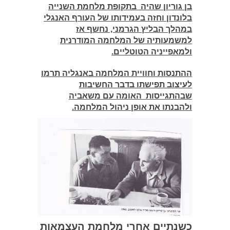
בן גוריון שהיה בתקופת מלחמת השנייה
בלונדון וחזה בעמידותו של העורף האנגלי
במהלך הבליץ הגרמני, נחשף אז
למשמעותיה של המלחמה המודרנית
ולמאפייניה הטוטליים.
ההתנסות וחוויית המלחמה באנגליה תרמו
לעיצוב תפישתו בדבר החשיבות
שבהתגייסות האומה עם משאביה
ולהבנתו את אופן ניהול המלחמה.
כשנתיים אחרי מלחמת העצמאות