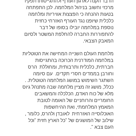
הדבר הקנה לארגון העורף ולהתגייסותו תפקיד
מרכזי וחשוב בניהול המלחמה. לכן התפתחה
בטעות ההנחה כי הפצצות אוויריות ומלחמה
כלכלית שיופנו נגד העורף האזרחי כחזית
נוספת במלחמה יובילו בסופו של דבר
להתפוררות החברה להחלפת המשטר ולסיום
המאבק הצבאי.
מלחמת העולם השנייה המחישה את הטוטליות
במלחמה המודרנית הכרוכה בהתגייסות
חברתית, כלכלית ותרבותית, ומחוללת הרס
וחורבן בממדים חסרי תקדים. עם סיומה
השתגר השימוש במושג המלחמה הטוטלית. .
ככלל, מושג זה מציין מלחמה שבה מתנהל גיוס
מלא של כוח האדם, הכלכלה והמשאבים
החומריים והרוחניים של האומה לטובת
המאמץ המלחמתי, ואת ההיחשפות
האוכלוסייה האזרחית לאובדן ולהרס, כלומר ,
שילוב של המושגים של "כל הארץ חזית "וכל
העם צבא ".