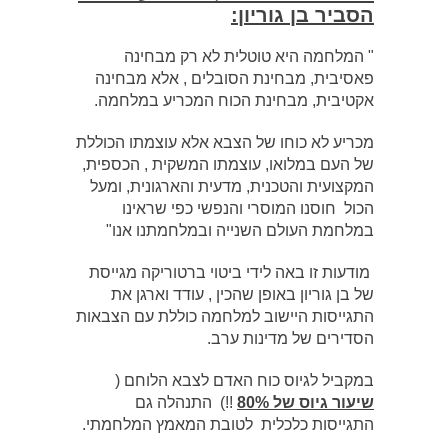
הסביר בן גוריון:
" המלחמה היא טוטלית לא רק מבחינה
פאסיבית, מבחינת הסובלים , אלא מבחינה
אקטיבית, מבחינת הכוח המכריע במלחמה.
מכריע לא כוחו של הצבא אלא עוצמתו הכוללת
של העם במלואו, עוצמתו המשקית , הכספית,
המקצועית והטכנית, מדעית והארגונית, ומעל
הכול חוסנו המוסרי והנפשי כפי שראינו
במלחמת העולם השנייה ובמלחמתנו אנו"
מודעות זו באה לידי ביטוי ברטוריקה מגייסת
של בן גוריון באופן שהכין , עודד וארגן את
התגייסות היישוב למלחמה כוללת עם הצבאות
הסדירים של מדינות ערב.
במקביל לגיוס כוח האדם לצבא הלוחם (
שיעור גיוס של 80%
!!) התנהלה גם
התגייסות כלכלית לטובת המאמץ המלחמתי.