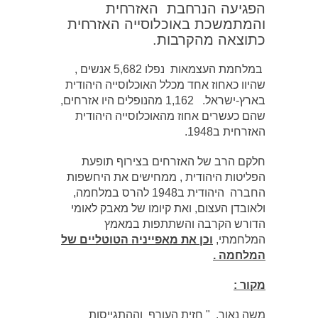
הפגיעה הנרחבת האזרחית
והמתמשכת באוכלוסייה האזרחית
כתוצאה מהקרבות.
במלחמת העצמאות נפלו 5,682 אנשים ,
שהיוו כאחוז אחד מכלל האוכלוסייה היהודית
בארץ-ישראל. 1,162 מהנופלים היו אזרחים,
שהם כעשרים אחוז מהאוכלוסייה היהודית
האזרחית ב1948.
חלקם הרב של האזרחים בצירוף תופעת
הפליטות היהודית , ממחישים את היחשפות
החברה היהודית ב1948 להרס במלחמה,
ולאובדן העצום, ואת קיומו של מאבק לאומי
הדורש הקרבה והשתתפות במאמץ
המלחמתי,
וכן את מאפייניה הטוטליים של
המלחמה .
מקור :
משה נאור, " חזית העורף וההתגייסות