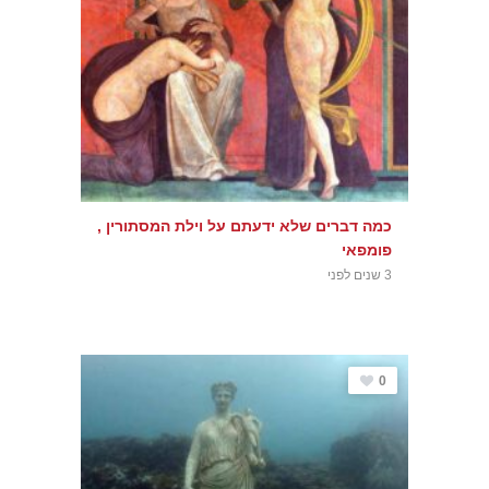
כמה דברים שלא ידעתם על וילת המסתורין ,
פומפאי
3 שנים לפני
0