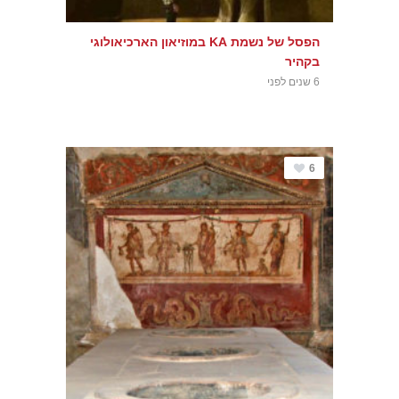
הפסל של נשמת KA במוזיאון הארכיאולוגי
בקהיר
6 שנים לפני
6