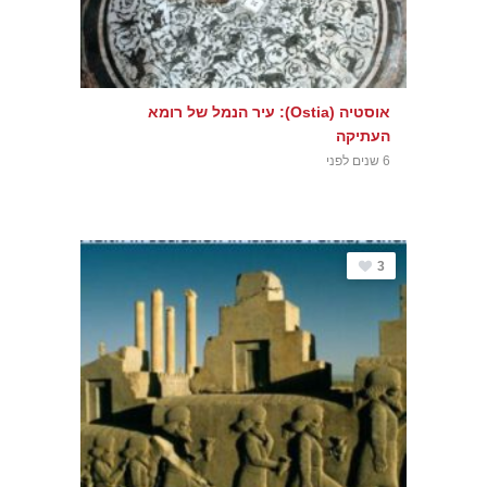
אוסטיה (Ostia): עיר הנמל של רומא
העתיקה
6 שנים לפני
3