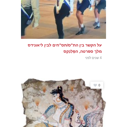
על הקשר בין הת"ס/תס"חים לבין ליאונידס
מלך ספרטה, הפָלַנְקְס
4 שנים לפני
0