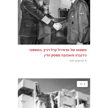
משפטו של אדמירל קרל דניץ, במשפטי
נירנברג והאכזבה מפסק הדין
9 חודשים לפני
2