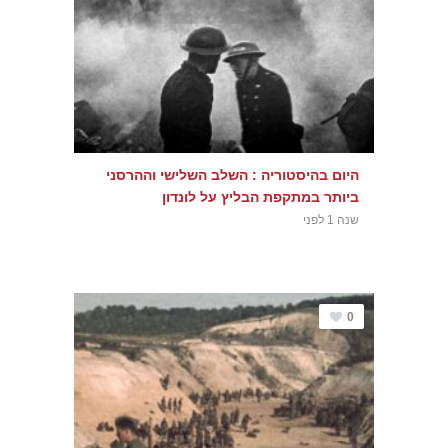
היום בהיסטוריה : השלב השלישי וההרסני
ביותר במתקפת הבליץ על לונדון
שנה 1 לפני
0