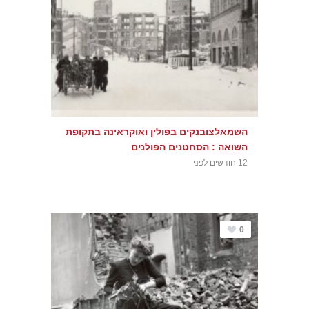
השמאלצובנקים בפולין ואוקראינה בתקופת
השואה : הסחטנים הפולנים
12 חודשים לפני
0