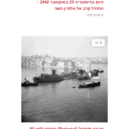
היום בהיסטוריה 23 באוקטובר 1942 :
התחיל קרב אל-עלמיין השני
4 שנים לפני
5
מבצע פדסטל (Pedestal) החודש לפני 80