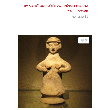
התרבות הנעלמה של צ'צ'פויאס, "שוכני יער
העננים " , פרו
11 שנים לפני
3