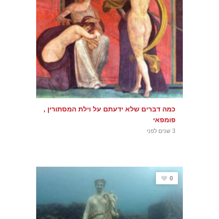
כמה דברים שלא ידעתם על וילת המסתורין ,
פומפאי
3 שנים לפני
0