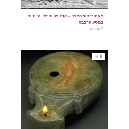
מאחורי קווי האויב – קסנופון וחייליו היווניים
במסע הרבבה
9 שנים לפני
5