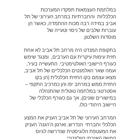
במלחמת העצמאות תפקדו המערכות
הכלכליות והחברתיות במרחב העירוני של תל
אביב במידה רבה מכוח ההתמדה, כאשר הן
עוברות שלבים של ניסוי וטעייה של
מוסדות השלטון.
בתקופת המנדט היה מרחב תל אביב לא אחת
חזית עימות עיקרית עם הערבים, ומנגד שימש
כעורף היישובי האולטימטיבי. התעשייה בעיר,
ועמה שאר האלמנטים הכלכליים של תל אביב,
מצאו עצמם בקו החזית הכלכלית (הן בקו
החזית ממש במרחב יפו והן כמרכיב התקפי –
אסטרטגי במלחמה טוטלית שהתנהלה
במישורים שונים), אך גם כעורף הכלכלי של
היישוב היהודי כולו.
המרחב העירוני של תל אביב העניק את המצע
הכלכלי וחברתי הנדרש, וארגון ה'הגנה' העניק
את המעטפת הלוגיסטית שנדרשה לגיוס
המשק האזרחי הוולונטרי .