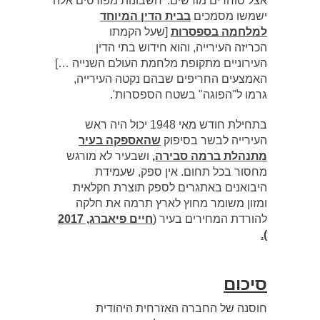
אצל סוחרים מורשים. 'חשבונות מפורטים אלה
ישמשו מסמכים
בבית הדין המיוחד
למלחמה בספסרות
[שעל הקמתו
הכריזה העירייה, והוא חידוש בתי הדין
העירוניים מתקופת מלחמת העולם השנייה …]
האמצעים החריפים שבהם נקטה העירייה,
גרמו ל"הפוגה" בשטח הספסרות'.
בתחילת חודש מאי ‏1948 יכול היה ראש
העירייה לבשר בסיפוק
שהאספקה בעיר
מתנהלת ברמה סבירה,
ושבעיר לא מורגש
מחסור בכל תחום. אין ספק, שעמידת
היבואנים באתגרים לספק תוצרת חקלאית
ומזון משומר מחוץ לארץ תרמה את חלקה
להורדת המחירים בעיר (
חיים פיאברג, 2017
).
סיכום
חוסנה של החברה האזרחית היהודית