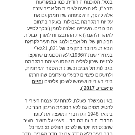
בנטל. הסוכנות היהודית, כמו במאורעות
תרצ״ו, לא הציעה לעיריית תל אביב עזרה,
אלא להפך, היא ציפתה שזו תממן גם את
עלויות המלחמה בגבולות, בעיקר בתחום
הביצורים. העירייה נאלצה לממן (ובכך לסייע
לארגון ה'הגנה') את ההתבצרות לאורך גבולות
הביטחון של תל אביב ולמגן את העיר לקראת
הבאות. מדובר בתקציב של ‏821,‏ 21לא"י
במחירי שנת ‏7/‏1936,ללא הסכומים שהוקצו
לבניית שיכון לפליטים שנסו מאימת המלחמה
בגבולות תל אביב ובשכונות הספר העירוניות,
ולתשלום פיצויים לבעלי מועדונים שהוחרמו
בידי העירייה ושימשו לשיכון פליטים (
חיים
פיאברג, 2017 ).
באין ממשלה פעילה, לקחה על עצמה העירייה
להטיל מסים גם ללא הסכמת הריבון הבריטי.
בינואר ‏1948 הגו חברי המועצה את 'כופר
החדר'. היה זה מס חד – פעמי על תושבי העיר,
שהכנסותיו יוקדשו לשיכון הפליטים: בעד כל
חדר בעיר ללא הבדל אם זה חדר מגורים, חדר