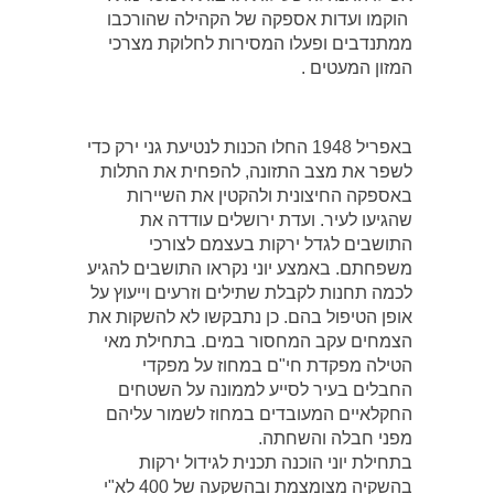
הוקמו ועדות אספקה של הקהילה שהורכבו
ממתנדבים ופעלו המסירות לחלוקת מצרכי
המזון המעטים .
באפריל 1948 החלו הכנות לנטיעת גני ירק כדי
לשפר את מצב התזונה, להפחית את התלות
באספקה החיצונית ולהקטין את השיירות
שהגיעו לעיר. ועדת ירושלים עודדה את
התושבים לגדל ירקות בעצמם לצורכי
משפחתם. באמצע יוני נקראו התושבים להגיע
לכמה תחנות לקבלת שתילים וזרעים וייעוץ על
אופן הטיפול בהם. כן נתבקשו לא להשקות את
הצמחים עקב המחסור במים. בתחילת מאי
הטילה מפקדת חי"ם במחוז על מפקדי
החבלים בעיר לסייע לממונה על השטחים
החקלאיים המעובדים במחוז לשמור עליהם
מפני חבלה והשחתה.
בתחילת יוני הוכנה תכנית לגידול ירקות
בהשקיה מצומצמת ובהשקעה של ‏400 לא"י