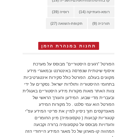
קרבות-מלחמת-העולם-השנייה
(19)
רומא-העתיקה
(14)
רוסיה
(39)
תורכיה
(9)
תקופת-השואה
(27)
תחנות במנהרת הזמן
הפורטל "רגעים היסטוריים" מבוסס על מערכת
איסוף שיטתית שנפרסה באינטרנט ובמאגרי מידע
מקוונים בעולם. הפורטל כולל סקירות אינטגרטיביות
בתחומי ההיסטוריה ותולדות ישראל. נסקרים על ידי
צוות האתר מאות מקורות מידע היסטוריים באנגלית
ובעברית מדי שבוע. המידען והעורך הראשי של
הפורטל הוא עמי סלנט . כל מקורות המידע
מאונדקסים תוך ניסיון למיין את פריטי המידע עפ"י
קטגוריות קבועות ( טקסונומיה) מיון החומרים
והעדויות מבוסס על טקסונומיה ברורה וקבועה
המהווה קו-מארגן של כל מאגר המידע הייחודי הזה