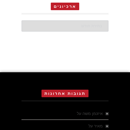
ארכיונים
ארכיונים
תגובות אחרונות
איזנמן משה
על
המחתרת באסיזי
מאיר
על
מלחמת האזרחים ביוון 1946-1949 –