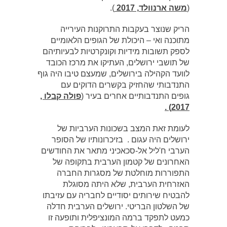
(
משה ארנוולד
, 2017
).
הריק שנוצר בעקבות התרוקנות העירייה
מתוכנה ואי – היכולת של הגופים הלאומיים
לספק תשובות מידיות וקונקרטיות לבעיותיהם
של תושבי ירושלים, העתיקו את מרכז הכובד
לוועד הקהילה בירושלים, שמעצם טיבו היה גוף
התנדבותי שהחזיק בקשרים הדוקים עם
גופים התנדבותיים אחרים בעיר (
פולה קבלו ,
2017) .
לעומת זאת המצב בשכונות הערביות של
ירושלים היה עגום . בזיכרונותיו של הסופר
הערבי ח'ליל אל-סכאכיני מתאר את החודשים
האחרונים של קטמון הערבית בתקופה של
התפוררות מוחלטת של מסגרות החברה
האזרחית הערבית, שלא היתה מסוגלת
להבטיח שירותים יסודיים לחבריה עם עזיבתו
של השלטון הבריטי. ירושלים הערבית חדלה
כמעט לתפקד ברמה המונציפלית ותופעה זו