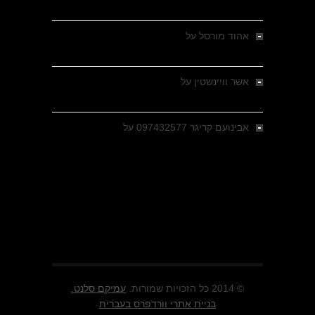
מבחר צילומים היסטוריים
אהוד מורסל
על
רחובות ברסלאו, גרמניה,
בחודשים האחרונים של מלחמת העולם השנייה
אשר וויינשטין
על
רחובות ברסלאו, גרמניה,
בחודשים האחרונים של מלחמת העולם השנייה
אבינועם קריגר 097432577
על
גולני בכיבוש
מזרעת בית ג'אן , הקרב שנשכח
© 2014 כל הזכויות שמורות.
עמיקם סלנט.
בניית אתרי וורדפרס בעברית