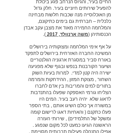
החיים בעיר, והגיוס הנרחב פגע ביכולת
להפעיל שירותים חיוניים בעיר. חלק גדול
מן האוכלוסייה מנה שכבות חלשות מבחינה
כלכלית – חברתית גם בימים כתיקונם,
והמלחמה החמירה מאוד את מצבן עקב אבדן
הכנסותיהן (
משה ארנוולד
, 2017
).
על אף אימי המלחמה ומצוקותיה בירושלים
המשיכה החברה האזרחית בירושלים לתפקד
באורח סביר במסגרת ארגוניה הוולנטריים
ושיעור הקורבנות בנפש ובגוף שלא מפגיעה
ישירה היה קטן למדי. למרות בעיות השוק
השחור , מצוקת המזון , ההידחקות והמרמה
בתורים למים והמריבות בין אדם לחברו
הצליחו גורמי האספקה שפעלו בהתנדבות
לדאוג שלא יהיה רעב בעיר. המים היו
במשורה אך כולם השיגו אותם , בתי הספר
פעלו כתקנם ( והאחיות דאגו לרישום קומה
ומשקל של התלמידים) , שירותי העזרה
הראשונה הגיעו כמעט לכל מקום שנפגע .
אפילו התנהלה פעילות תרבותית מסויימת .