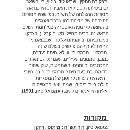
ותפקודה התקין , שבאו לידי ביטוי, בין השאר,
גם ביכולתה לספוג את האבידות, היו כנראה
מסודות ההצלחה של תש"ח, כפי שהיו מסודות
ההצלחה של מדינות כמו צרפת ואנגליה
בהשוואה לגרמניה ואוסטריה במלחמת העולם
הראשונה. רבים מחיילי תש"ח קבלו ( ובצדק)
במכתביהם וביומניהם על כך , שבבואם מן
החזית לעורף הם פוגשים בעולם שונה
"נורמלי". "נורמליות" זו, לא היתה נעדרת,
כמובן, סממנים שליליים, שגם עליהם מעידים
המכתבים והיומנים- השתמטות, שוק שחור
וכדומה. בה בעת היה ל"נורמליות" היבט חיובי
: היא היתה עדות לחוסנן של המסגרות
הוולנטריות-ביסודן, שמהן יצאו המגוייסים
ואליהן היו אמורים לשוב (
עמנואל סיון, 1991)
.
מקורות
עמנואל סיון
, דור תש"ח : מיתוס , דיוקן