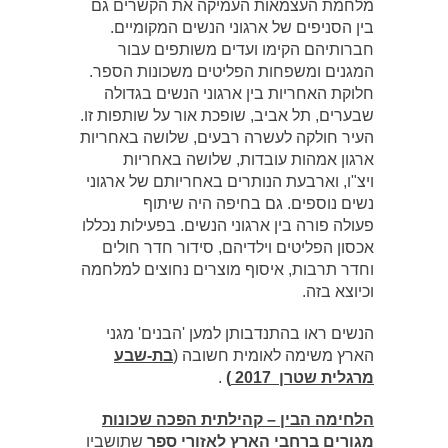
מלחמת העצמאות העמיקה את הקשרים גם
בין הסניפים של ארגוני הנשים המקומיים.
חברותיהם הקימו ועדים משותפים עבור
המגנים ומשפחות הפליטים משכונות הספר.
חלוקת האחריות בין ארגוני הנשים בגדולה
שבערים, תל אביב, שופכת אור על שותפות זו.
העיר חולקה לעשרה רבעים, שלושה באחריות
ארגון אמהות עובדות, שלושה באחריות
ויצ"ו, וארבעת הנותרים באחריותם של ארגוני
נשים נוספים. גם בחיפה היה שיתוף
פעולה פורה בין ארגוני הנשים. בפעילות נכללו
אכסון הפליטים וילדיהם, סידור חדר חולים
וחדר תרבות, איסוף מוצרים נחוצים למלחמה
וכיוצא בזה.
הנשים ראו בהתנדבותן למען 'הבנים' מגני
הארץ משימה לאומית חשובה (
בת-שבע
מרגלית שטרן
2017
)
.
הלחימה הבין – קהילתית הפכה שכונות
מגורים ברחבי הארץ לאזורי ספר
שתושביו