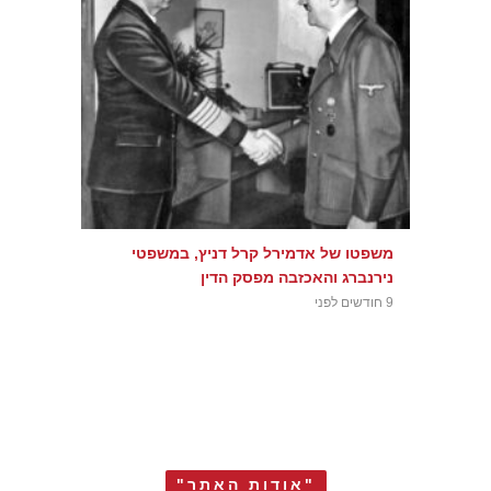
משפטו של אדמירל קרל דניץ, במשפטי
נירנברג והאכזבה מפסק הדין
9 חודשים לפני
"אודות האתר"