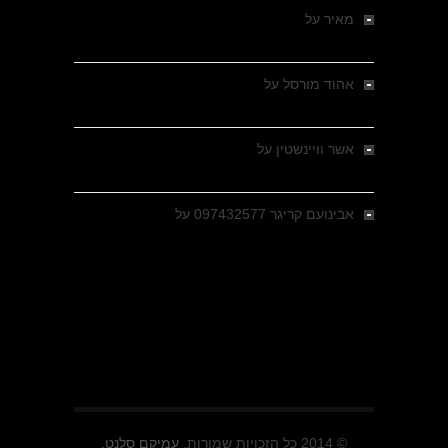
מאיר
על
מלחמת האזרחים ביוון 1946-1949 –
מבחר צילומים היסטוריים
אהוד מורסל
על
רחובות ברסלאו, גרמניה,
בחודשים האחרונים של מלחמת העולם השנייה
אשר וויינשטין
על
רחובות ברסלאו, גרמניה,
בחודשים האחרונים של מלחמת העולם השנייה
אבינועם קריגר 097432577
על
גולני בכיבוש
מזרעת בית ג'אן , הקרב שנשכח
© 2014 כל הזכויות שמורות.
עמיקם סלנט.