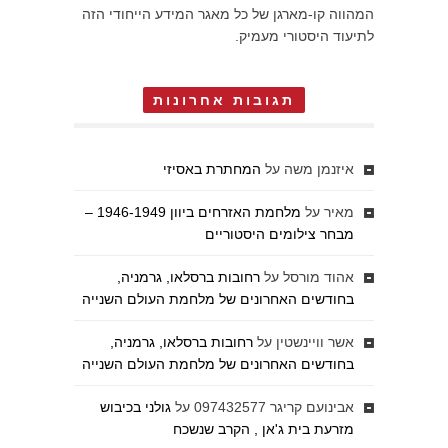
המהווה קו-מארגן של כל מאגר המידע הייחודי הזה
לתיעוד היסטורי מעמיק.
תגובות אחרונות
איזנמן משה
על
המחתרת באסיזי
מאיר
על
מלחמת האזרחים ביוון 1946-1949 –
מבחר צילומים היסטוריים
אהוד מורסל
על
רחובות ברסלאו, גרמניה,
בחודשים האחרונים של מלחמת העולם השנייה
אשר וויינשטין
על
רחובות ברסלאו, גרמניה,
בחודשים האחרונים של מלחמת העולם השנייה
אבינועם קריגר 097432577
על
גולני בכיבוש
מזרעת בית ג'אן , הקרב שנשכח