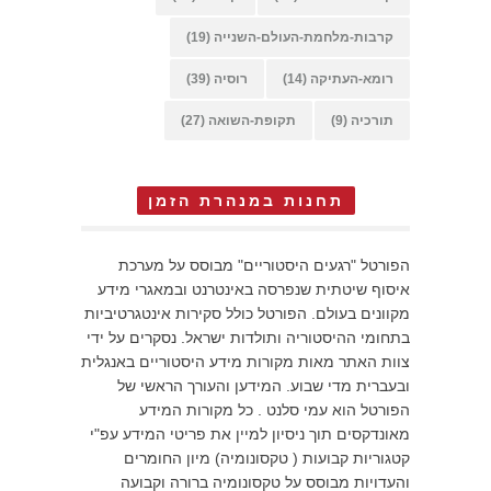
קרבות-מלחמת-העולם-השנייה
(19)
רומא-העתיקה
(14)
רוסיה
(39)
תורכיה
(9)
תקופת-השואה
(27)
תחנות במנהרת הזמן
הפורטל "רגעים היסטוריים" מבוסס על מערכת
איסוף שיטתית שנפרסה באינטרנט ובמאגרי מידע
מקוונים בעולם. הפורטל כולל סקירות אינטגרטיביות
בתחומי ההיסטוריה ותולדות ישראל. נסקרים על ידי
צוות האתר מאות מקורות מידע היסטוריים באנגלית
ובעברית מדי שבוע. המידען והעורך הראשי של
הפורטל הוא עמי סלנט . כל מקורות המידע
מאונדקסים תוך ניסיון למיין את פריטי המידע עפ"י
קטגוריות קבועות ( טקסונומיה) מיון החומרים
והעדויות מבוסס על טקסונומיה ברורה וקבועה