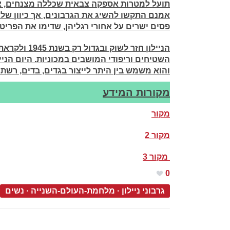
תועל למטרות אספקה צבאית שכללה מצנחים, אוה
אמנם התקשו להשיג את הגרבונים, אך כיוון של
פסים ישרים על אחורי רגליהן, שדימו את הפריט
הניילון חזר 
השטיחים וריפודי המושבים במכוניות. היום הני
והוא משמש בין היתר לייצור בגדים, בדים, רשתות
מקורות המידע
מקור
מקור 2
מקור 3
0
גרבוני ניילון
·
מלחמת-העולם-השנייה
·
נשים