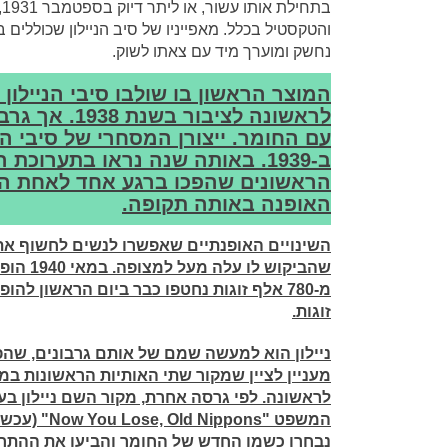
ב
והטקסטיל בכלל. מאפייניו של סיב הניילון שכוללים ב
נחשק ומוערך מיד עם צאתו לשוק.
המוצר הראשון בו שולבו סיבי הניילון
לראשונה לציב
עם החומר. ייצורן המסחרי של סיבי הנ
ב-1939. באותה שנה נראו בתערוכת
הראשונים שהפכו ברגע אחד לאחת ה
האופנה באותה תקופה
.
השינויים האופנתיים שאפשרו לנשים לחשוף את ר
שהביקוש
זוגות
.
ניילון הוא למעשה שמם של אותם גרבונים, שהפ
מעניין לציין שמקור שתי האותיות הראשונות במ
לראשונה. לפי גרסה אחרת, מקור השם ניילון בע
המשפט
"Now You Lose, Old Nippons"
(עכשי
נבחרו כשמו החדש של החומר והביעו את ההתרס