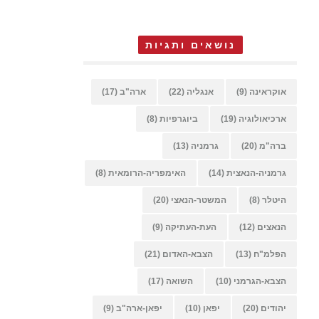
נושאים ותגיות
אוקראינה
(9)
אנגליה
(22)
ארה"ב
(17)
ארכיאולוגיה
(19)
ביוגרפיות
(8)
ברה"מ
(20)
גרמניה
(13)
גרמניה-הנאצית
(14)
האימפריה-הרומאית
(8)
היטלר
(8)
המשטר-הנאצי
(20)
הנאצים
(12)
העת-העתיקה
(9)
הפלמ"ח
(13)
הצבא-האדום
(21)
הצבא-הגרמני
(10)
השואה
(17)
יהודים
(20)
יפאן
(10)
יפאן-ארה"ב
(9)