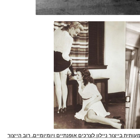
 בייצור ניילון לצרכים אופנתיים ויומיומיים. רוב הייצור