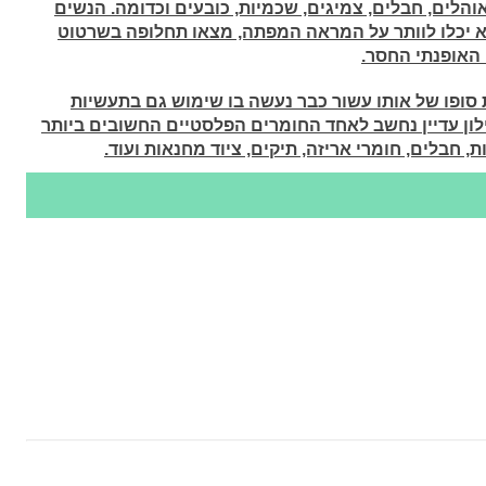
לים, חבלים, צמיגים, שכמיות, כובעים וכדומה. הנשים
א יכלו לוותר על המראה המפתה, מצאו תחלופה בשרטוט
 האופנתי החסר
.
לשוק ובגדול רק בשנת 1945 ולקראת סופו של אותו עשור כבר נעשה בו שימוש גם בתעשיות
ילון עדיין נחשב לאחד החומרים הפלסטיים החשובים ביותר
, חבלים, חומרי אריזה, תיקים, ציוד מחנאות ועוד
.