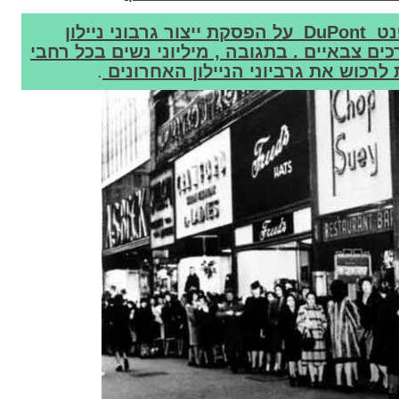
ב15 בדצמבר 1941 הודיעה חברת דופנט DuPont על הפסקת ייצור גרבוני ניילון
רכים צבאיים . בתגובה , מיליוני נשים בכל רחבי
לרכוש את גרביוני הניילון האחרונים
.