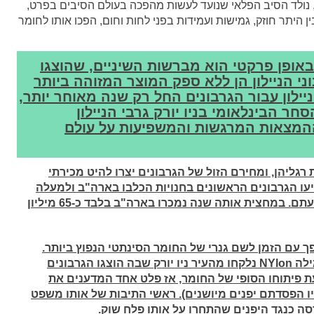
תחילת אותו עשור, או ליתר דיוק בספטמבר 1931, נולד הסיב הפלאי שנועד לעשות מהפכה בעולם הסיבים בפרט,
ין היתר חוזק, גמישות ועמידות בפני לחות וחום, הפכו אותו לחומר
 באופן פרקטי הוא מברשות השיניים, שהוצגו
ור בשנת 1938. אך גרבוני הניילון הן ללא ספק המוצר המזוהה ביותר
יילון עבור הגרבונים החל רק שנה מאוחר יותר,
 הסחר הבינלאומי בניו יורק גרבי הניילון
המצאות המרגשות והמשפיעות על עולם
גליהן, ומחירם הזול של הגרבונים יצרו להיט מכירתי
 לו עלה מעל למצופה. במאי 1940 הופיעו הגרבונים הראשונים בחנויות הכלבו בארה"ב ולמעלה
מ-780 אלף זוגות נחטפו כבר ביום הראשון להופעתם. במחצית אותה שנה נמכרו בארה"ב בלבד כ-65 מיליון
ך עם הזמן לשם גנרי של החומר הסינתטי הנפוץ ביותר.
ילה
NYlon
נלקחו מהעיר ניו יורק שבה הוצגו הגרבונים
ת פיתוחו הסופי של החומר, אז פלט אחד המדענים את
ו הפסדתם יפנים מיושנים). ראשי התיבות של אותו משפט
ה כנגד היפנים שהתחרו על אותו פלח שוק
.