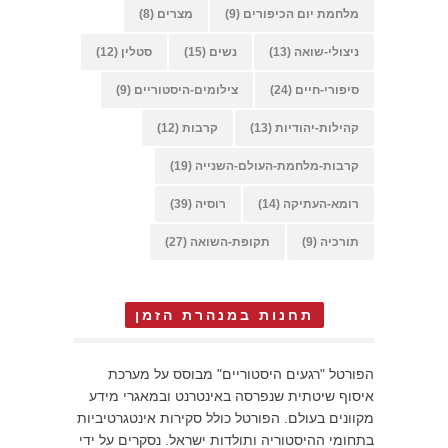
מלחמת יום הכיפורים
(9)
מצרים
(8)
ניצולי-שואה
(13)
נשים
(15)
סטלין
(12)
סיפורי-חיים
(24)
צילומים-היסטוריים
(9)
קהילות-יהודיות
(13)
קרבות
(12)
קרבות-מלחמת-העולם-השנייה
(19)
רומא-העתיקה
(14)
רוסיה
(39)
תורכיה
(9)
תקופת-השואה
(27)
תחנות במנהרת הזמן
הפורטל "רגעים היסטוריים" מבוסס על מערכת
איסוף שיטתית שנפרסה באינטרנט ובמאגרי מידע
מקוונים בעולם. הפורטל כולל סקירות אינטגרטיביות
בתחומי ההיסטוריה ותולדות ישראל. נסקרים על ידי