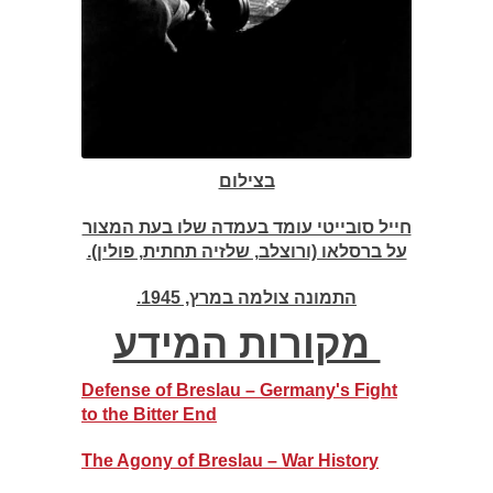
בצילום
חייל סובייטי עומד בעמדה שלו בעת המצור
על ברסלאו (ורוצלב, שלזיה תחתית, פולין)
.
התמונה צולמה במרץ, 1945
.
מקורות המידע
Defen
s
e of Breslau – Germany's Fight
to the Bitter End
The Agony of Breslau – War History