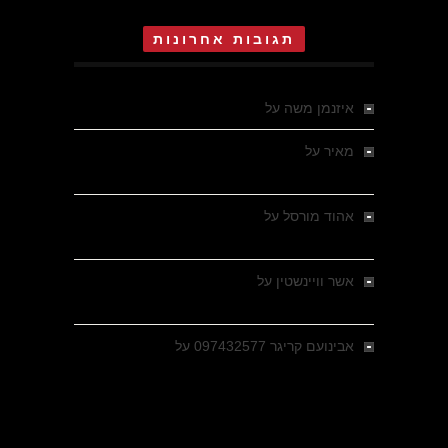
תגובות אחרונות
איזנמן משה
על
המחתרת באסיזי
מאיר
על
מלחמת האזרחים ביוון 1946-1949 –
מבחר צילומים היסטוריים
אהוד מורסל
על
רחובות ברסלאו, גרמניה,
בחודשים האחרונים של מלחמת העולם השנייה
אשר וויינשטין
על
רחובות ברסלאו, גרמניה,
בחודשים האחרונים של מלחמת העולם השנייה
אבינועם קריגר 097432577
על
גולני בכיבוש
מזרעת בית ג'אן , הקרב שנשכח