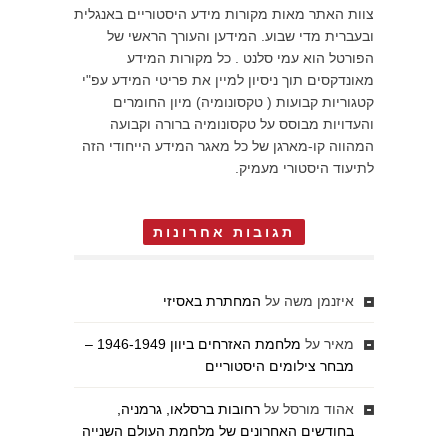
צוות האתר מאות מקורות מידע היסטוריים באנגלית
ובעברית מדי שבוע. המידען והעורך הראשי של
הפורטל הוא עמי סלנט . כל מקורות המידע
מאונדקסים תוך ניסיון למיין את פריטי המידע עפ"י
קטגוריות קבועות ( טקסונומיה) מיון החומרים
והעדויות מבוסס על טקסונומיה ברורה וקבועה
המהווה קו-מארגן של כל מאגר המידע הייחודי הזה
לתיעוד היסטורי מעמיק.
תגובות אחרונות
איזנמן משה
על
המחתרת באסיזי
מאיר
על
מלחמת האזרחים ביוון 1946-1949 –
מבחר צילומים היסטוריים
אהוד מורסל
על
רחובות ברסלאו, גרמניה,
בחודשים האחרונים של מלחמת העולם השנייה