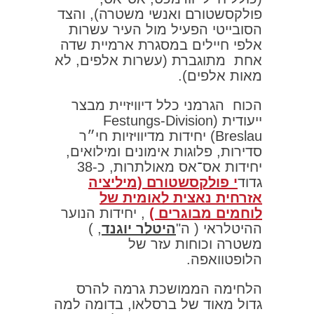
פולקסשטורם ואנשי משטרה), והצד
הסובייטי הפעיל מול העיר עשרות
אלפי חיילים במסגרת ארמיית שדה
אחת מתוגברת (עשרות אלפים, לא
מאות אלפים).​
הכוח הגרמני כלל דיוויזיית מבצר
ייעודית (Festungs-Division
Breslau) יחידות מדיוויזיות חי״ר
סדירות, פלוגות אימונים ומילואים,
יחידות אס־אס מאולתרות, כ‑38
גדוד
י פולקסשטורם (מיליציה
אזרחית נאצית לאומית של
לוחמים מבוגרים )
, יחידות הנוער
ההיטלראי ( ה"
היטלר יוגנד
, )
משטרה וכוחות עזר של
הלופטוואפה.
הלחימה הממושכת גרמה להרס
גדול מאוד של ברסלאו, בדומה למה