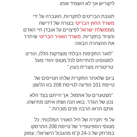
ליקוריש אך לא השמיד אותו.
תגובת הבריטים לתקריות, הועברה על ידי
משרד החוץ הבריטי
בצורה של דרישה
מ
ממשלת ישראל
לפיצויים על אובדן חיי האדם
והציוד בתקריות.
משרד האוויר הבריטי
שיחרר
את ההצהרה הבאה:
"לאור התקיפות הבלתי מוצדקות הללו, הורינו
למטוסינו להתייחס לכל מטוס יהודי מעל
טריטוריה מצרית כעוין."
ביום שלאחר התקרית שלחו הטייסים של
טייסת 101 הודעה לטייסת 208 בזו הלשון:
"מצטערים על אתמול, אך הייתם בצד הלא
נכון של הגדר. בואו הנה ושתו איתנו מתישהו.
אתם תראו הרבה פנים מוכרות."
על פי חקירה של חיל האוויר המלכותי, כל
מטוסי הספיטפייר של טייסת 208 התרסקו
במרחק של כ-24 ק"מ מהגבול הישראלי, עמוק