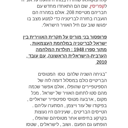
ל
קפריסין
, שם הם התאחדו מחדש עם
חבריהם מטייסת 208. אולם במהרה הם
הועברו בחזרה לבריטניה כדי למנוע מצב בו
יפגשו שוב עם חיל האוויר הישראלי.
פרופסור בני מוריס על תקרית האווירית בין
ישראל לבריטניה במלחמת העצמאות ,
מתוך ספרו 1948 : תולדות המלחמה
הערבית-הישראלית הראשונה, עם עובד ,
2010
"בגיחה השניה שלהם טסו המטוסים
הבריטיים כולם במסלול דומה לזה של
הספיטפיירים שהופלו , אולם אפשר שכמה
מהם סטו לתחום האוויר של ישראל . מכל
מקום , ארבעה מטוסי ספיטפייר ישראליים ,
בפיקודו של עזר וייצמן , הסתערו עליהם .
הטייסים הבריטים , שעיניהם היו נעוצות
בקרקע בחיפוש אחר מטוסיהם שהופלו ,
הופתעו גם הפעם . ושוב , לישראלים , שטסו