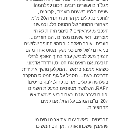
מגל"דים ועשרים רובים. הכונו למלחמה!!
שניים חלפו בשעטה רועמת , קרובים ,
לוחכניים, קלים מן הרוח. תותחי ה20 מ"מ
מאחורי המוטור של המטוס בלטו כמשנני
העכביש. עיראקיים ? סימני הזהות לא היו
מוכרים. ודאי שאינם מצרים . הם חוזרים…
חוזרים , עובר האלחוט הסמוי ההופך שלושים
בני אדם לשלושים כלי נשק. מטוס אחד מהם
הנמיך מעל לכביש, עבר בתוך האוכף לרגלי
הגבעה. אנו רואים את הטייס, ורדרד אדמוני,
כשהוא מנענע בראשו . המקלען מושך את ידית
הדריכה. כעת… הסמל על גוף המטוס מתקרב
בשלושה עיגולים: אדום, כחול, לבן- בריטים!
הRAF. השלושה מטפסים במעלות השמים
ופונים לעבר עוג'ה. כעבור רגע נשמעת אש
ה20 מ"מ המוצב על התל. אנו קמים
מהחפירות.
הבריטים . כאשר עזבו את ארצנו היה מי
שהאמין ששכחו אותה . אך הם המשיכו