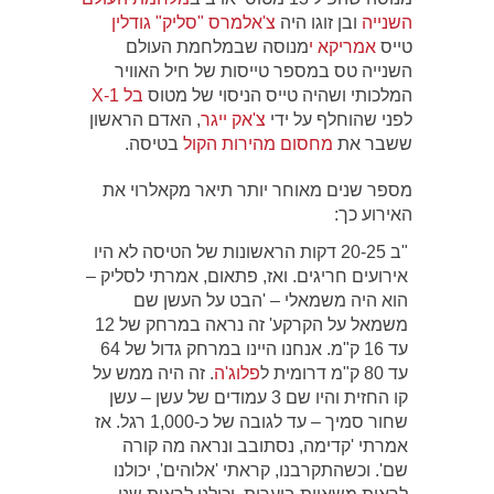
השנייה
ובן זוגו היה
צ'אלמרס "סליק" גודלין
טייס
אמריקא י
מנוסה שבמלחמת העולם
השנייה טס במספר טייסות של חיל האוויר
המלכותי ושהיה טייס הניסוי של מטוס
בל X-1
לפני שהוחלף על ידי
צ'אק ייגר
, האדם הראשון
ששבר את
מחסום מהירות הקול
בטיסה.
מספר שנים מאוחר יותר תיאר מקאלרוי את
האירוע כך:
"ב 20-25 דקות הראשונות של הטיסה לא היו
אירועים חריגים. ואז, פתאום, אמרתי לסליק –
הוא היה משמאלי – 'הבט על העשן שם
משמאל על הקרקע' זה נראה במרחק של 12
עד 16 ק"מ. אנחנו היינו במרחק גדול של 64
עד 80 ק"מ דרומית ל
פלוג'ה
. זה היה ממש על
קו החזית והיו שם 3 עמודים של עשן – עשן
שחור סמיך – עד לגובה של כ-1,000 רגל. אז
אמרתי 'קדימה, נסתובב ונראה מה קורה
שם'. וכשהתקרבנו, קראתי 'אלוהים', יכולנו