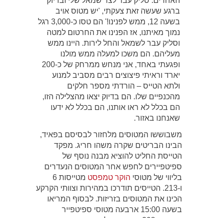
האחרים. סליק עבר לצד שמאל שלי ובדיוק
ברגע שעשה זאת צעקתי, 'יש מטוס אויב
בשעה 12, ממש לפנינו!' הם טסו כ-3,000 רגל
נמוך מאיתנו, אז הפנינו את החרטום למטה
וסליק עבר לשמאל והחל לירות. היינו ממש
מעליהם. הם משכו למעלה ממש מולנו
ופגעתי באחד, אני מנחש ממרחק של כ-200
יארד וראיתי פיצוצים רבים מסביב למנוע
ולתא הטייס – הורדתי מספר חלקים
מהכנפיים שלו. הם בדיוק יצאו מהצלילה הזו,
הם בכלל לא ראו אותנו, הם בכלל לא ידעו
שאנחנו באזור.
משבוששו המטוסים מלחזור לבסיסם בפאיד,
הבינו הבריטים שקרה משהו חריג. מפקד
הטייסת החליט להוציא מבנה נוסף של
ספיטפיירים לחפש אחר המטוסים הנעדרים
בליווי של מטוסי
הוקר טמפסט
מטייסות 6
ו-213. הטייסים תודרכו במהירות וצוותי הקרקע
הכינו את המטוסים בזריזות. לבסוף המריאו
בשעה 15:00 ארבעה מטוסי ספיטפייר