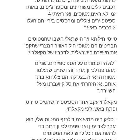
לראות משאיות בוערות, יכולנו לראות שני
רכבים קלים משוריינים ומספר ג'יפים. באותו
זמן לא ראינו מטוסים. ואז ראיתי 4
ספיטפיירים צוללים ומרססים בירי. הם העלו
3 רכבים באש."
טייסי חיל האוויר הישראלי חשבו שהמטוסים
הבריטים הם מטוסי חיל האוויר המצרי שתקפו
את השיירה הישראלית. לדבריו של מקאלרוי:
"לא היו סימונים על הספיטפיירים. שניים
מהם פנו לכיוון מזרח והיו שניים שנעלמו
מטווח הראייה בצלילה. הם צללו ואיבדנו
אותם, אז הזהרתי את סליק ועברנו מעל
השיירה."
מקאלרוי עקב אחר הספיטפייר שהטיס סיירס
ופתח באש, לפי מקאלרוי:
"סליק היה ממש צמוד לכנף המטוס שלי, הוא
עבר לצד ימין ואני פניתי לכיוון דרום כדי
לראות אם נוכל להשיג את המטוסים