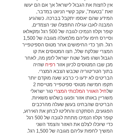
אין לחצות את הגבול לישראל אך אם הם יעשו
זאת "בטעות", עקב קשיי הניווט במדבר,
המידע שהם יאספו יתקבל בברכה. כשהגיע
המבנה לאבו עגילה התפצלו שני הצמדים,
קופר וקלוז הנמיכו לגובה של 500 רגל ומקאלאו
וסיירס חיפו עליהם מלמעלה מגובה של 1,500
רגל. תוך כדי החיפושים אחר מטוס הספיטפייר
המצרי שנלקח שלל, חצו המטוסים את קו
הגבול ושהו מעל שטח ישראל לזמן מה, לאחר
מכן שבו המטוסים לכיוון אזור
רפיח
שהיה
בתוך הטריטוריה שכבש הצבא המצרי.
הבריטים לא ידעו כי כרבע שעה מוקדם יותר
תקפו חמישה מטוסי ספיטפייר מטייסת 2
של
חיל האוויר המלכותי המצרי
טור ישראלי
משוריין באותו אזור ופגעו בשלוש משאיות.
הבריטים שהבחינו בעשן שעלה מהרכבים
הפגועים, הסתקרנו והחליטו לבחון את האירוע,
קופר וקלוז הנמיכו מתחת לגובה של 500 רגל
כדי שיוכלו לצלם את האזור והצמד השני
המשיך לחפות עליהם מגובה של 1,500 רגל.