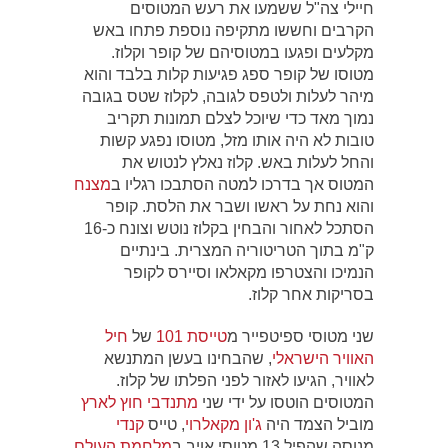
חיילי צה"ל ששמעו את רעש המטוסים
הקרבים וחששו מתקיפה נוספת פתחו באש
מקלעים ופגעו במטוסיהם של קופר וקלוז.
מטוסו של קופר ספג פגיעות קלות בלבד והוא
מיהר לעלות ולטפס לגובה, לקלוז שטס בגובה
נמוך מאד כדי שיוכל לצלם תמונות תקריב
טובות לא היה אותו מזל, מטוסו נפגע קשות
והחל לעלות באש. קלוז נאלץ לנטוש את
המטוס אך בדרכו למטה הסתבכו רגליו ב
מצנח
והוא נחת על ראשו ושבר את הלסת. קופר
הסתכל לאחור והבחין בקלוז נוטש וצונח כ-16
ק"מ בתוך הטריטוריה המצרית. בינתיים
הנמיכו והצטרפו מקאלאו וסיירס לקופר
בסריקות אחר קלוז.
שני מטוסי ספיטפייר מ
טייסת 101
של
חיל
האוויר הישראלי
, שהבחינו בעשן המתנשא
לאוויר, הגיעו לאזור לפני הפלתו של קלוז.
המטוסים הוטסו על ידי שני
מתנדבי חוץ לארץ
מוביל הצמד היה
ג'ון מקאלרוי
, טייס
קנדי
מנוסה שהפיל 13 מטוסי אויב ב
מלחמת העולם