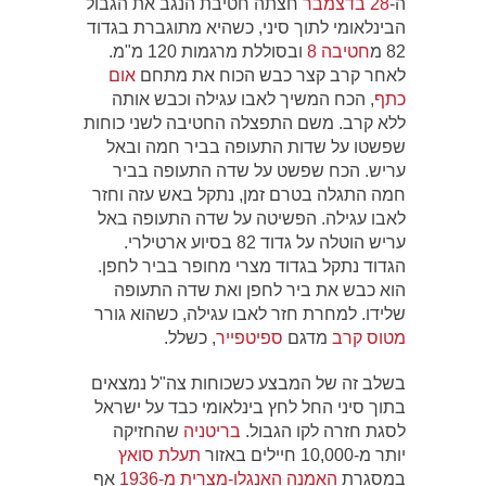
ה-
28 בדצמבר
חצתה חטיבת הנגב את הגבול
הבינלאומי לתוך סיני, כשהיא מתוגברת בגדוד
82 מ
חטיבה 8
ובסוללת מרגמות 120 מ"מ.
לאחר קרב קצר כבש הכוח את מתחם
אום
כתף
, הכח המשיך לאבו עגילה וכבש אותה
ללא קרב. משם התפצלה החטיבה לשני כוחות
שפשטו על שדות התעופה בביר חמה ובאל
עריש. הכח שפשט על שדה התעופה בביר
חמה התגלה בטרם זמן, נתקל באש עזה וחזר
לאבו עגילה. הפשיטה על שדה התעופה באל
עריש הוטלה על גדוד 82 בסיוע ארטילרי.
הגדוד נתקל בגדוד מצרי מחופר בביר לחפן.
הוא כבש את ביר לחפן ואת שדה התעופה
שלידו. למחרת חזר לאבו עגילה, כשהוא גורר
מטוס קרב
מדגם
ספיטפייר
, כשלל.
בשלב זה של המבצע כשכוחות צה"ל נמצאים
בתוך סיני החל לחץ בינלאומי כבד על ישראל
לסגת חזרה לקו הגבול.
בריטניה
שהחזיקה
יותר מ-10,000 חיילים באזור
תעלת סואץ
במסגרת
האמנה האנגלו-מצרית מ-1936
אף