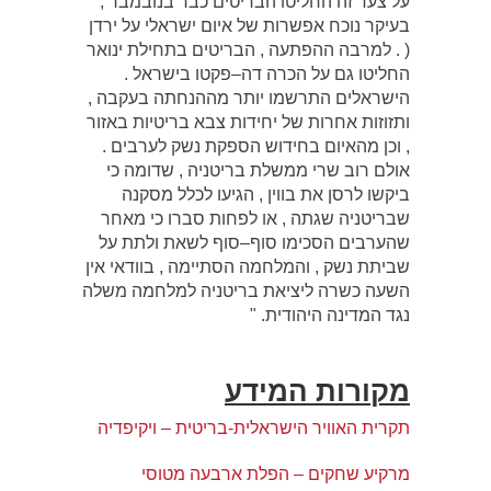
על צעד זה החליטו הבריטים כבר בנובמבר ,
בעיקר נוכח אפשרות של איום ישראלי על ירדן
( . למרבה ההפתעה , הבריטים בתחילת ינואר
החליטו גם על הכרה דה–פקטו בישראל .
הישראלים התרשמו יותר מההנחתה בעקבה ,
ותזוזות אחרות של יחידות צבא בריטיות באזור
, וכן מהאיום בחידוש הספקת נשק לערבים .
אולם רוב שרי ממשלת בריטניה , שדומה כי
ביקשו לרסן את בווין , הגיעו לכלל מסקנה
שבריטניה שגתה , או לפחות סברו כי מאחר
שהערבים הסכימו סוף–סוף לשאת ולתת על
שביתת נשק , והמלחמה הסתיימה , בוודאי אין
השעה כשרה ליציאת בריטניה למלחמה משלה
נגד המדינה היהודית. "
מקורות המידע
תקרית האוויר הישראלית-בריטית – ויקיפדיה
מרקיע שחקים – הפלת ארבעה מטוסי