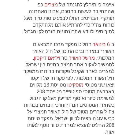
איימה כי תיחלץ להגנתה של
מצרים
כפי
שהתחייבה לעשות בהסכם, אם זו האחרונה
תותקף. הבריטים החלו לבצע טיסות סיור מעל
כוחות צה"ל כדי להרתיע אותם מלהתקדם
לתוך סיני ולוודא שהם נסוגים חזרה לקו הגבול.
ב-
6 בינואר
החליט מפקד מרכז המבצעים
האווירי במזרח ובים התיכון של חיל האוויר
המלכותי,
מרשל האוויר
סר
ויליאם דיקסון
,
להמשיך לעקוב אחר המצב בחזית בין ישראל
למצרים לאחר שקיבל פקודות ברוח זו ממפקד
חיל האוויר המלכותי. לפי פקודתו של דיקסון
יצאו שני מטוסי
מוסקיטו
מטייסת 13 מלווים
בארבעה מטוסי ספיטפייר מטייסת 208
למשימת סיור ואיסוף מודיעין מעל קו הגבול.
כשחזרו המטוסים הם דיווחו כי הבחינו בכוחות
צה"ל גוררים מטוס של חיל האוויר המצרי על
כביש עוג'ה-רפיח לכיוון ישראל. מפקד טייסת
208 החליט להוציא למחרת סיור נוסף לאותו
אזור.