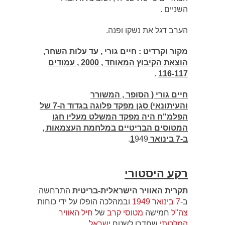
השניים .
הערב דגל את נשקו ופנה.
מקור וקרדיט : חיים גורי , עד עלות השחר,
הוצאת הקיבוץ המאוחד , 2000 , עמודים
.
116-117
חיים גורי ( הסופר , המשורר
והעיתונאי) סגן מפקד פלוגה בגדוד ה-7 של
הפלמ"ח היה מפקד המשלט מעליו חגו
המטוסים הבריטיים במלחמת העצמאות ,
ב-7 בינואר 1
949.
רקע היסטורי
תקרית האוויר הישראלית-בריטית
התרחשה
ב-
7 בינואר
1949
ובמהלכה הופלו על ידי כוחות
צה"ל
חמישה
מטוסי קרב
של
חיל האוויר
המלכותי
שחדרו לשטח
ישראל
.