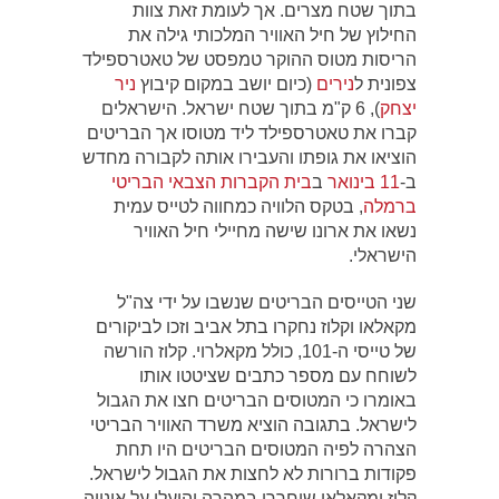
בתוך שטח מצרים. אך לעומת זאת צוות
החילוץ של חיל האוויר המלכותי גילה את
הריסות מטוס ההוקר טמפסט של טאטרספילד
צפונית ל
נירים
(כיום יושב במקום קיבוץ
ניר
יצחק
), 6 ק"מ בתוך שטח ישראל. הישראלים
קברו את טאטרספילד ליד מטוסו אך הבריטים
הוציאו את גופתו והעבירו אותה לקבורה מחדש
ב-
11 בינואר
ב
בית הקברות הצבאי הבריטי
ברמלה
, בטקס הלוויה כמחווה לטייס עמית
נשאו את ארונו שישה מחיילי חיל האוויר
הישראלי.
שני הטייסים הבריטים שנשבו על ידי צה"ל
מקאלאו וקלוז נחקרו בתל אביב וזכו לביקורים
של טייסי ה-101, כולל מקאלרוי. קלוז הורשה
לשוחח עם מספר כתבים שציטטו אותו
באומרו כי המטוסים הבריטים חצו את הגבול
לישראל. בתגובה הוציא משרד האוויר הבריטי
הצהרה לפיה המטוסים הבריטים היו תחת
פקודות ברורות לא לחצות את הגבול לישראל.
קלוז ומקאלאו שוחררו במהרה והועלו על אונייה