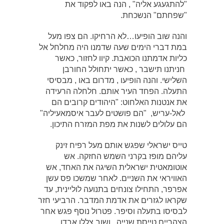
"להתגעגע אליה" , הנה באו לפקוד את
"שפחתם" הנשכחת.
והנה שוב הופיעו…לא הרחיקו. הם צפו מעל
במת דברי הימים שעה שדמנו היה מחלחל אל
כליות אדמתנו הכואבת. קיוו לחזור, כאשר
חניתנו תישבר , כאשר יתחולל החורבן
השלישי. והנה הופיעו , מדרום באו , מבסיסי
התעלה. הפחד העיר אותם. חלחלה הרעידה
את אנטנות האלחוט: "היהודים קרובים הם
לאל-עריש, "הם פושטים לעבר איסמאעיליה"
הם עלולים לשנות את מפת המזרח התיכון.
טייס ישראלי שפגש אותם מעל רפיח זינק
עליהם מופז בקרני השמש החזקה. אש
אוטומאטית ישראלית השיגה את האחד, אש
האוויראי את השניים. לאחר שמשכו פס עשן
אפרפר, התחילו צונחים בתנועה לוליינית, עד
שקראו לגזרים את אדמת המדבר. הרביעי חזר
לבסיסו בתעלה וסיפר. פטרול נוסף פגש אחר
הצהריים טייסת שנייה , ושוב צללו אבדו