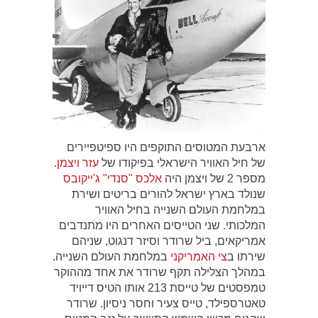
ארבעת המטוסים התוקפים היו ספיטפיירים
של חיל האוויר הישראלי בפיקודו של
עזר ויצמן
.
מספר 2 של ויצמן היה
אלכס "סנדי" ג'ייקובס
שנולד בארץ ישראל להורים בריטים ושירת
במלחמת העולם השנייה בחיל האוויר
המלכותי. שני הטייסים האחרים היו מתנדבים
אמריקאים, ביל שרודר וסיזר דנגוט, שניהם
שירתו ב
צי האמריקני
במלחמת העולם השנייה.
במהלך הצלילה תקף שרודר את אחד מההוקר
טמפסטים של טייסת 213 אותו הטיס דייויד
טאטרספילד, טייס צעיר וחסר ניסיון. שרודר