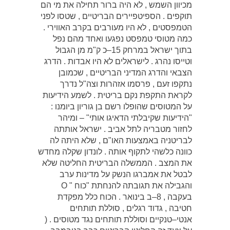
מכיוון השמש , לא היה ברור תחילה את מי הם
תוקפים . הספיטפיירים הבריטיים , שטסו לפני
הטמפסטים , לא היו מעורבים בקרב האווירי .
כמה מטוסי טמפסט נפגעו ואחד מהם נפל
בתוך ישראל במרחק 15–כ ק"מ מן הגבול
וטייסו נהרג . לישראלים לא היו אבדות . הדרג
הצבאי והדרג המדיני הבריטיים , שכמובן
נתקפו זעם , פרסמו אזהרות וצה"ל נדרך
לקראת התקפת נקם בריטית . לשמע הידיעות
על המטוסים שהופלו רשם בן גוריון ביומנו :
"הידיעות שקיבלתי הדאיגו אותי" – ומיהר
לחזור מטבריה לתל אביב . ישראל אותתה
לבריטניה באמצעות האו"ם , שלא היתה לה
כוונה כלשהי לתקוף אותה . לונדון שקלה מחדש
את המצב . הממשלה הבריטית החליטה שלא
לבטל את אמברגו הנשק על מדינות ערב
והגבילה את תגובתה להנחתת "כוח " O
בעקבה , 8–ב בינואר . הכוח כלל מפקדת
חטיבה , גדוד רגלים , סוללת תותחים
אנטי–טנקיים וסוללת תותחים נגד מטוסים . (