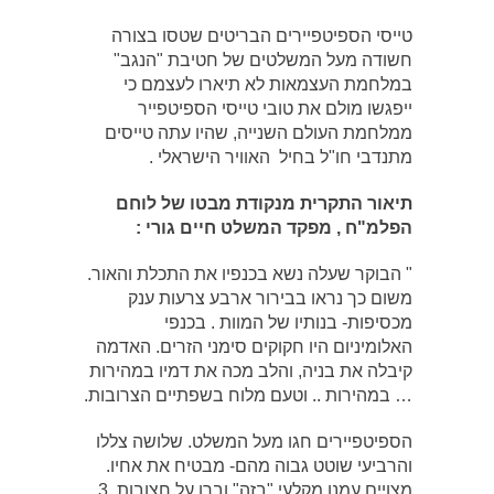
טייסי הספיטפיירים הבריטים שטסו בצורה
חשודה מעל המשלטים של חטיבת "הנגב"
במלחמת העצמאות לא תיארו לעצמם כי
ייפגשו מולם את טובי טייסי הספיטפייר
ממלחמת העולם השנייה, שהיו עתה טייסים
מתנדבי חו"ל בחיל האוויר הישראלי .
תיאור התקרית מנקודת מבטו של לוחם
הפלמ"ח , מפקד המשלט חיים גורי :
" הבוקר שעלה נשא בכנפיו את התכלת והאור.
משום כך נראו בבירור ארבע צרעות ענק
מכסיפות- בנותיו של המוות . בכנפי
האלומיניום היו חקוקים סימני הזרים. האדמה
קיבלה את בניה, והלב מכה את דמיו במהירות
… במהירות .. וטעם מלוח בשפתיים הצרובות.
הספיטפיירים חגו מעל המשלט. שלושה צללו
והרביעי שוטט גבוה מהם- מבטיח את אחיו.
מצויים עמנו מקלעי "בזה" וברן על חצובות, 3