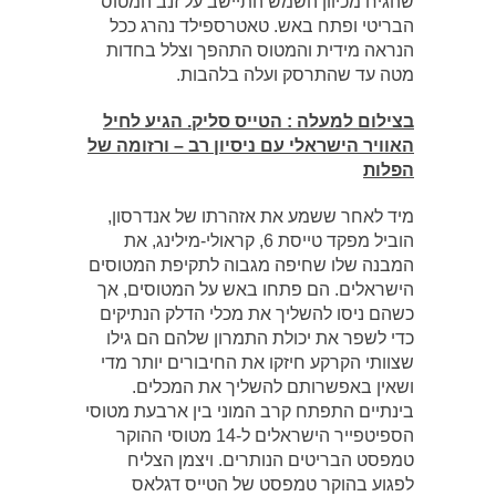
שהגיח מכיוון השמש התיישב על זנב המטוס
הבריטי ופתח באש. טאטרספילד נהרג ככל
הנראה מידית והמטוס התהפך וצלל בחדות
מטה עד שהתרסק ועלה בלהבות.
בצילום למעלה : הטייס סליק. הגיע לחיל
האוויר הישראלי עם ניסיון רב – ורזומה של
הפלות
מיד לאחר ששמע את אזהרתו של אנדרסון,
הוביל מפקד טייסת 6, קראולי-מילינג, את
המבנה שלו שחיפה מגבוה לתקיפת המטוסים
הישראלים. הם פתחו באש על המטוסים, אך
כשהם ניסו להשליך את מכלי הדלק הנתיקים
כדי לשפר את יכולת התמרון שלהם הם גילו
שצוותי הקרקע חיזקו את החיבורים יותר מדי
ושאין באפשרותם להשליך את המכלים.
בינתיים התפתח קרב המוני בין ארבעת מטוסי
הספיטפייר הישראלים ל-14 מטוסי ההוקר
טמפסט הבריטים הנותרים. ויצמן הצליח
לפגוע בהוקר טמפסט של הטייס דגלאס