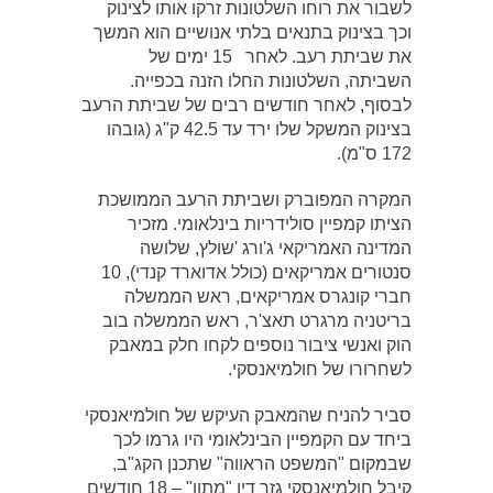
לשבור את רוחו השלטונות זרקו אותו לצינוק
וכך בצינוק בתנאים בלתי אנושיים הוא המשך
את שביתת רעב. לאחר 15 ימים של
השביתה, השלטונות החלו הזנה בכפייה.
לבסוף, לאחר חודשים רבים של שביתת הרעב
בצינוק המשקל שלו ירד עד 42.5 ק"ג (גובהו
172 ס"מ).
המקרה המפוברק ושביתת הרעב הממושכת
הציתו קמפיין סולידריות בינלאומי. מזכיר
המדינה האמריקאי ג'ורג 'שולץ, שלושה
סנטורים אמריקאים (כולל אדוארד קנדי), 10
חברי קונגרס אמריקאים, ראש הממשלה
בריטניה מרגרט תאצ'ר, ראש הממשלה בוב
הוק ואנשי ציבור נוספים לקחו חלק במאבק
לשחרורו של חולמיאנסקי.
סביר להניח שהמאבק העיקש של חולמיאנסקי
ביחד עם הקמפיין הבינלאומי היו גרמו לכך
שבמקום "המשפט הראווה" שתכנן הקג"ב,
קיבל חולמיאנסקי גזר דין "מתון" – 18 חודשים