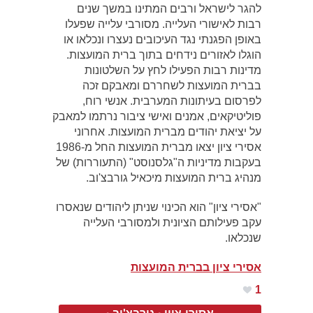
להגר לישראל ורבים המתינו במשך שנים
רבות לאישורי העלייה. מסורבי עלייה שפעלו
באופן הפגנתי נגד העיכובים נעצרו ונכלאו או
הוגלו לאזורים נידחים בתוך ברית המועצות.
מדינות רבות הפעילו לחץ על השלטונות
בברית המועצות לשחררם ומאבקם זכה
לפרסום בעיתונות המערבית. אנשי רוח,
פוליטיקאים, אמנים ואישי ציבור נרתמו למאבק
על יציאת יהודים מברית המועצות. אחרוני
אסירי ציון יצאו מברית המועצות החל מ-1986
בעקבות מדיניות ה"גלסנוסט" (התעוררות) של
מנהיג ברית המועצות מיכאיל גורבצ'וב.
"אסירי ציון" הוא הכינוי שניתן ליהודים שנאסרו
עקב פעילותם הציונית ולמסורבי העלייה
שנכלאו.
אסירי ציון בברית המועצות
1