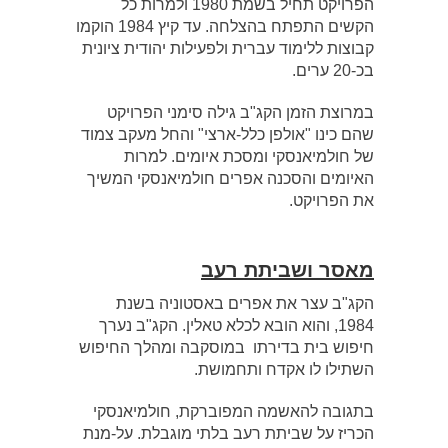
הפרויקט תחיל בשמת 1980 ולמרות כל
הקשים התפתח בהצלחה. עד קיץ 1984 הוקמו
קבוצות ללימוד עברית ולפעילות יהודית ציונית
בכ-20 ערים.
במרוצת הזמן הקג"ב גילה סימני הפרויקט
שהם כינו "אולפן כלל-ארצי" והחל מעקב צמוד
של חולמיאנסקי ומסכת איומים. למרות
האיומים והסכנה אפרים חולמיאנסקי המשיך
את הפרויקט.
מאסר ושביתת רעב
הקג"ב עצר את אפרים באסטוניה בשנת
1984, והוא הובא לכלא טאלין. הקג"ב נערך
חיפוש בית בדירתו במוסקבה ומהלך החיפוש
השתילו לו אקדח ותחמושת.
בתגובה להאשמה המפוברקת, חולמיאנסקי
הכריז על שביתת רעב בלתי מוגבלת. על-מנת