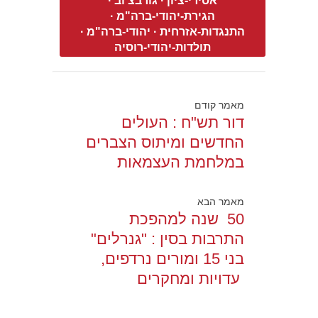
אסירי-ציון
·
גורבצ'וב
·
הגירת-יהודי-ברה"מ
·
התנגדות-אזרחית
·
יהודי-ברה"מ
·
תולדות-יהודי-רוסיה
מאמר קודם
דור תש"ח : העולים
החדשים ומיתוס הצברים
במלחמת העצמאות
מאמר הבא
50 שנה למהפכת
התרבות בסין : "גנרלים"
בני 15 ומורים נרדפים,
עדויות ומחקרים