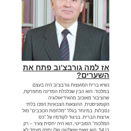
אז למה גורבצ'וב פתח את
השערים?
נשיא ברית המועצות גורבצ'וב היה בעצם
במלכוד. הוא הבין שכלכלת המדינה מתפרקת,
שהציבור מאוכזב מהאידיאולוגיה
הקומוניסטית, ההוצאות הצבאיות הפכו בלתי
נסבלות, במיוחד בגלל "מלחמת הכוכבים" מול
ארצות הברית. בניגוד לקודמיו על "כס
המלכות" הסובייטי, הוא היה יחסית צעיר – רק
בן 54. הוא שאף ששלטונו שלו יחזיק מעמד לא