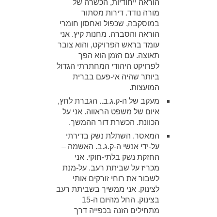
הוראה ייחודיות, הכשרה של
מורה נודד. דירות מסתור
במוסקבה, שכפול ואחסון חומרי
הוראה והסברה. מחנות קיץ. אני
עומד בראש הפרויקט, והוא צובר
תאוצה. עם הזמן הוא הפך
לפרויקט היהודי המחתרתי הגדול
ביותר שהיה אי-פעם בברית
המועצות.
מעקב של ה-ק.ג.ב.. הגברת לחץ,
איום של משפט הראווה. אני על
הכוונת. הכשרת דור ההמשך.
המאסר. השתלת נשק בדירתי
על-ידי אנשי ה-ק.ג.ב. האשמה –
החזקת נשק בלתי-חוקי. אני
מכריז על שביתת רעב. על-מנת
לשבור את רוחי זורקים אותי
לצינוק. אני ממשיך בשביתת רעב
בצינוק. החל מהיום ה-15
מתחילים הזנה בכפייה דרך