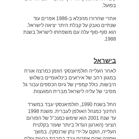
בפועל.
אחרי שחרורו מהכלא ב-1986 אפרים עוד
שנתיים נאבק על קבלת היתר יציאה לישראל.
הוא סוף-סוף עלה עם משפחתו לישראל בשנת
1988.
בישראל
לאחר העלייה חולמיאנסקי הוזמן כמרצה אורח
במגוון רחב של אירועים בינלאומיים בשלוש
היבשות, כולל קמפיין של גיוס הכספים עבור גל
מסיבי של עליה לישראל מברית המועצות.
החל בשנת 1990, חולמיאנסקי עבד במשרד
החינוך כמנהל האולפן לעברית. משנת 1998
עד שנת 2001 הוא שימש כמנכ"ל של הפורום
הציוני (הארגון הגדול ביותר שעזר בקלטית
העלייה, הוקם על-ידי נתן שרנסקי). במשך
שמונה שנים אפרים עבד בחברת גבעות עולם