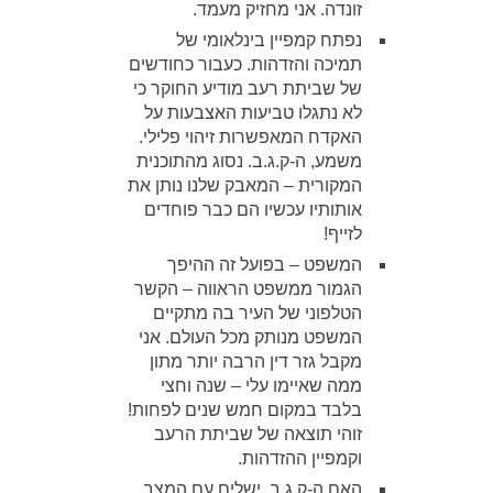
זונדה. אני מחזיק מעמד.
נפתח קמפיין בינלאומי של
תמיכה והזדהות. כעבור כחודשים
של שביתת רעב מודיע החוקר כי
לא נתגלו טביעות האצבעות על
האקדח המאפשרות זיהוי פלילי.
משמע, ה-ק.ג.ב. נסוג מהתוכנית
המקורית – המאבק שלנו נותן את
אותותיו עכשיו הם כבר פוחדים
לזייף!
המשפט – בפועל זה ההיפך
הגמור ממשפט הראווה – הקשר
הטלפוני של העיר בה מתקיים
המשפט מנותק מכל העולם. אני
מקבל גזר דין הרבה יותר מתון
ממה שאיימו עלי – שנה וחצי
בלבד במקום חמש שנים לפחות!
זוהי תוצאה של שביתת הרעב
וקמפיין ההזדהות.
האם ה-ק.ג.ב. ישלים עם המצב