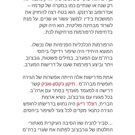
רק שנה או שנתיים כמו במקרה של קודמיו –
אנדרופוב וצ'רננקו. הוא בטח רצה להחזיק את
המושכות בידיו למשך עשור או שניים. על מנת
לשרוד מבחינה פוליטית, הוא היה זקוק
בדחיפות לרפורמות מרחיקות לכת.
הרפורמות הכלכליות הפנימיות שלו נכשלו.
המוצא היחידי היה שיפור רדיקלי ביחסי
ברה"מ עם המערב. במילים פשוטות, גובצ'וב
ויתר וביצע רפורמות שענו על דרישות המערב.
אחת מדרישות אלה הייתה אפשרות של הגירה
חופשית מברה"מ .
תיקון ג'קסון-ואניק
קשר
דרישה זו למעמד מועדף בסחר עם ארה"ב.
בכל מגעיו עם גורבצ'וב, נשיא ארצות
הברית,
רונלד רייגן
היה נחוש בדרישתו לחופש
הגירה כתנאי מקדים לכל צעד לשיפור ביחסים.
…סביר להניח שזו הסיבה העיקרית מאחורי
החלטתו של גורבצ'וב לפתוח את שערי ברה"מ