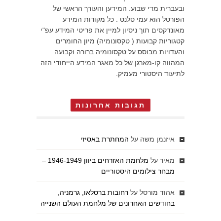
ובעברית מדי שבוע. המידען והעורך הראשי של
הפורטל הוא עמי סלנט . כל מקורות המידע
מאונדקסים תוך ניסיון למיין את פריטי המידע עפ"י
קטגוריות קבועות ( טקסונומיה) מיון החומרים
והעדויות מבוסס על טקסונומיה ברורה וקבועה
המהווה קו-מארגן של כל מאגר המידע הייחודי הזה
לתיעוד היסטורי מעמיק.
תגובות אחרונות
איזנמן משה
על
המחתרת באסיזי
מאיר
על
מלחמת האזרחים ביוון 1946-1949 –
מבחר צילומים היסטוריים
אהוד מורסל
על
רחובות ברסלאו, גרמניה,
בחודשים האחרונים של מלחמת העולם השנייה