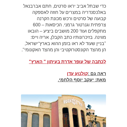
כדי שבתל אביב יראו סרטים, חתם אברבנאל
באלכסנדריה במצרים על חוזה לאספקה
קבועה של סרטים ורכש מכונת הקרנה
צרפתית וגנרטור גרמני. הכיסאות – 600
מתקפלים ועוד 200 מושבים ביציע – הובאו
מווינה. בזיכרונותיו כתב הקבלן, אריה וייס:
"בניין שעוד לא ראו בזמן ההוא בארץ־ישראל,
הן מהצד הקונסטרוקטיבי והן מהצד האקונומי".
לכתבה של עופר אדרת בעיתון " הארץ"
ראה גם :
קולנוע עדן
מאת: יעקב יוסף הלחמי
.