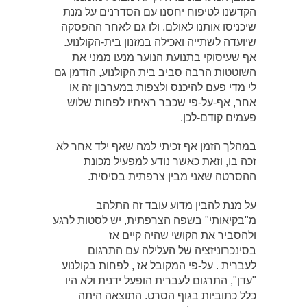
הקדשנו לטיפוח יחסנו עם הסדרנים על מנת
שיכניסו אותנו לאולם, ולו גם לאחר ההפסקה
שיועדה לשתייה ואכילה במזנון בית-הקולנוע.
אף שעיסוקי בתנועת הנוער מנעו ממני את
השוטטות הרבה סביב בית הקולנוע, הזדמן גם
לי מדי פעם להיכנס ולצפות במערבון זה או
אחר, אף-על-פי שכבר ראיתיו לפחות שלוש
פעמים קודם-לכן.
במהלך הזמן אף זכיתי למה שאף ילד אחר לא
זכה בו, וזאת כאשר נודע למפעיל מכונת
ההסרטה שאני מבין צרפתית בסיסית.
על מנת להבין מדוע עובד זה התלהב
מ"בקיאותי" בשפה הצרפתית, יש לסטות לרגע
ולהסביר את הקושי שהיה קיים אז
בסינכרוניזציה של העלילה עם התרגום
לעברית . על-פי המקובל אז , לפחות בקולנוע
"עדן", התרגום לעברית הופעל ידנית ולא היו
כלל כתוביות בגוף הסרט. התוצאה היתה