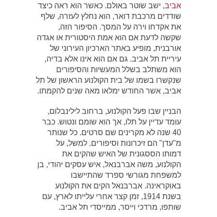
אביב
, ישב שוטר באולם. כאשר הוא ראה כיצד
שודדים מרכבת דואר, הוא נחלץ לעזרה, שלף
את אקדחו וירה על המסך. הסיפור הזה,
שקשה לדעת אם הוא אמת היסטורית או אגדה
אורבנית, מופיע באתר הארכיון העירוני של
עיריית תל אביב. גם אם הוא אינו אלא בדיה,
הוא משתלב בשלל המעשיות והסיפורים
שנקשרו בשמו של בית הקולנוע הראשון של תל
אביב, אשר החודש ימלאו מאה שנים להקמתו.
הבניין שבו פעל הקולנוע, ברחוב לילינבלום,
עומד עדיין על תלו, אך הוא שומם ונטוש. כבר
40 שנה לא מקרינים שם סרטים. כל שנותר
מ"עדן" הם זיכרונות וסיפורים. למשל, על
דמותו הססגונית של האיש שהקים את
הקולנוע, משה אברבנאל, איש עסקים יהודי, בן
למשפחת מגורשי ספרד שהתיישבו
באוקראינה. אברבנאל הקים את הקולנוע
בשנת 1914, זמן קצר אחרי עלייתו לארץ, עם
שותפו, מרדכי וייסר, ממייסדי תל אביב.