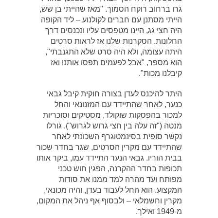
גרו ברחוב רוקח הסמוך. "מאז שהייתי בן שש,
הייתי מסתנן עם חברים לקולנוע – ליד הקופה
היה חצי גג, היינו מטפסים עליו ונכנסים דרך
החלונות. הסקרנות שלנו אז לראות סרטים
היתה עצומה, ולא היה סרט שלא התגנבתי",
הוא מספר, "אבל לפעמים תפסו אותנו ואז
קיבלנו מכות".
היתר להיכנס לעדן בצורה חוקית קיבל גבאי
כנער, לאחר שהתיידד עם המזנונאי והחל
למכור בהפסקות שוקולד, מסטיקים וסוכריות
מנטה ("זה עלה בין חצי גרוש לגרוש"). גורלו
נקשר סופית בסינמטוגרף השכונתי לאחר
שהתיידד עם מקרין הסרטים, שגר בחדר שכור
בבית הוריו. גבאי הנער התיידד עמו, ביקר אותו
תכופות בחדר ההקרנה, הפגין חוש טכני
מפותח ועד מהרה למד ממנו את סודות
המקצוע. הוא החל לעבוד בעדן, והיה מכונאי,
מקרין וחשמלאי – ולבסוף אף ניהל את המקום,
מ-1949 ואילך.