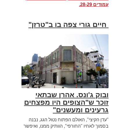
עמודים 28-29.
חיים גורי צפה בו ב"טרזן"
ובוק ג'ונס. אהרן שבתאי
זוכר ש"הצופים היו מפצחים
גרעינים ומעשנים
"
"עדן הקיצי", האולם הפתוח נטול הגג, נבנה
בסמוך לאחיו "החורפי", הוותיק ממנו, ואיפשר