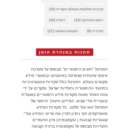
קרבות-מלחמת-העולם-השנייה
(19)
רומא-העתיקה
(14)
רוסיה
(39)
תורכיה
(9)
תקופת-השואה
(27)
תחנות במנהרת הזמן
הפורטל "רגעים היסטוריים" מבוסס על מערכת
איסוף שיטתית שנפרסה באינטרנט ובמאגרי מידע
מקוונים בעולם. הפורטל כולל סקירות אינטגרטיביות
בתחומי ההיסטוריה ותולדות ישראל. נסקרים על ידי
צוות האתר מאות מקורות מידע היסטוריים באנגלית
ובעברית מדי שבוע. המידען והעורך הראשי של
הפורטל הוא עמי סלנט . כל מקורות המידע
מאונדקסים תוך ניסיון למיין את פריטי המידע עפ"י
קטגוריות קבועות ( טקסונומיה) מיון החומרים
והעדויות מבוסס על טקסונומיה ברורה וקבועה