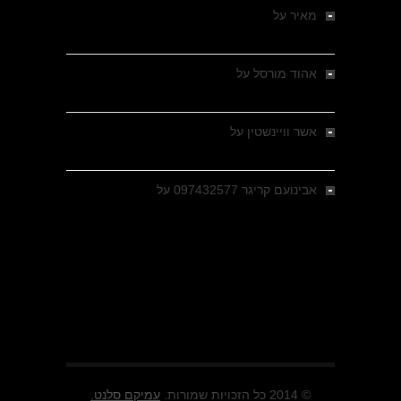
מאיר
על
מלחמת האזרחים ביוון 1946-1949 –
מבחר צילומים היסטוריים
אהוד מורסל
על
רחובות ברסלאו, גרמניה,
בחודשים האחרונים של מלחמת העולם השנייה
אשר וויינשטין
על
רחובות ברסלאו, גרמניה,
בחודשים האחרונים של מלחמת העולם השנייה
אבינועם קריגר 097432577
על
גולני בכיבוש
מזרעת בית ג'אן , הקרב שנשכח
© 2014 כל הזכויות שמורות.
עמיקם סלנט.