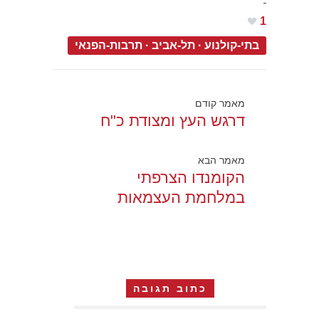
1
בתי-קולנוע
·
תל-אביב
·
תרבות-הפנאי
מאמר קודם
דרגש העץ ומצודת כ"ח
מאמר הבא
הקומנדו הצרפתי
במלחמת העצמאות
כתוב תגובה