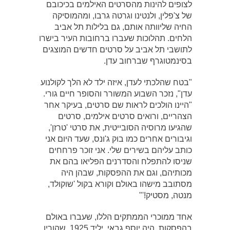
לצופים להינות מהסרטים האילמים בכיכובם
של צ'פלין, ולנטינו וגרטה גרבו, ומהמוסיקה
החיה שליוותה אותם, גם בלילות תל אביב
הלחים. תהלוכות שעברו ברחובות העיר בישרו
לתושבי תל אביב על סרטים חדשים המוצגים
בסינמטוגרף שברחוב עדן.
"בטח שהלכתי לעדן, איזה ילד לא הלך לקולנוע
עדן", נזכר השבוע המשורר והסופר חיים גורי.
"היינו הולכים לראות שם סרטים, בעיקר אחר
הצהריים, ורואים סרטים אילמים, סרטים
שהגיעו מרוסיה הסובייטית, את סרטי 'טרזן',
וגיבורים אחרים כמו בוק ג'ונס, שעד היום אני
כותב עליהם בשירים שלי. אני זוכר פרחחים
שניסו להתפלח והסדרנים הפליאו בהם את
מכותיהם, וגם את ההפסקות, שבהן היה
מסתובב מישהו באולם וקורא בקול 'שוקולד,
מנטה, מסטיק!'"
אחד ממוכרי הממתקים הללו, שעברו באולם
בהפסקות, היה יוסף גבאי, יליד 1925, שהוריו