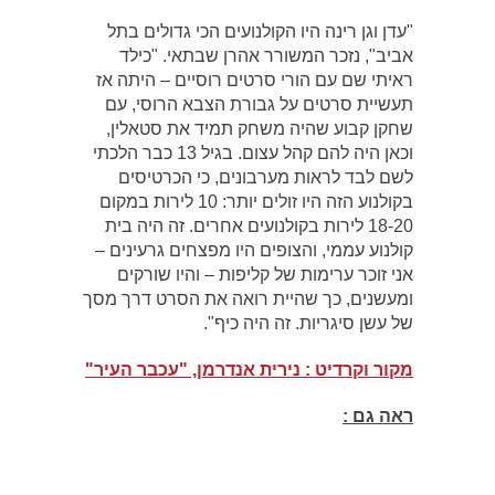
"עדן וגן רינה היו הקולנועים הכי גדולים בתל
אביב", נזכר המשורר אהרן שבתאי. "כילד
ראיתי שם עם הורי סרטים רוסיים – היתה אז
תעשיית סרטים על גבורת הצבא הרוסי, עם
שחקן קבוע שהיה משחק תמיד את סטאלין,
וכאן היה להם קהל עצום. בגיל 13 כבר הלכתי
לשם לבד לראות מערבונים, כי הכרטיסים
בקולנוע הזה היו זולים יותר: 10 לירות במקום
18-20 לירות בקולנועים אחרים. זה היה בית
קולנוע עממי, והצופים היו מפצחים גרעינים –
אני זוכר ערימות של קליפות – והיו שורקים
ומעשנים, כך שהיית רואה את הסרט דרך מסך
של עשן סיגריות. זה היה כיף".
מקור וקרדיט : נירית אנדרמן, "עכבר העיר"
ראה גם :