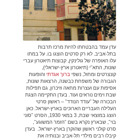
עדן עמד בהבטחתו להיות מרכז תרבות
בתל-אביב. לא רק סרטים הוצגו בו. על במתו
עלו האופרה של גולינקין, קבוצות תיאטרון עברי
שונות, התא"י (תיאטרון ארץ-ישראלי),
קונצרטים ומחול, נשפי
ברוך אגדתי
והופעות
הגבורה של משפחת כבשנה, הרצאות שונות,
אסיפות עם ועצרות מחאה וזיכרון, גם תפילות
שבת וימים נוראים ועוד. בעדן התקיימה הצגת
הבכורה של "עודד הנודד" – ראשון סרטי
העלילה העבריים הארוכים בארץ-ישראל. כאן
הוצג במוצאי שבת, 3 במאי 1930, הסרט "סוני
בוי", שבארץ נקרא בשם "הזמר המשוגע",
סרט קולני ראשון שהוקרן בארץ-ישראל. בעדן
קיבלו רבים מילדי תל-אביב ובנותיה את