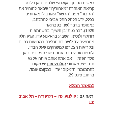
ראשית החינוך הקולנועי שלהם. כאן נולדה
קריאת האזהרה "מאחוריך!" שבאה להזהיר את
"הגיבור" מפני "הרשע" האורב לו מאחוריו.
בכלל, ידע הקהל התל-אביבי להתלהב,
כמסופר בדבר (שני בפברואר
1929): "בהצגות 'בן השייך' בהשתתפות
רודולף ולנטינו, השבוע בראי-נוע עדן, הגיע חלק
מהרואים עד ל'שבירת הכלים': במחיאות כפיים
ובקריאות הצטרפו למשחקים שעל הבד".
ולנטינו מופיע בבת אחת בשני תפקידים. כאן
נולד הפזמון: "אם אתה אוהב אותה אל נא
תתבייש, מאחורי
קולנוע עדן
יש מקום
להתמזמז". ה"מקום" עדיין במקומו עומד,
ברחוב פינס 29.
למאמר המלא
ראה גם :
קולנוע עדן – ויקיפדיה – תל אביב
יפו