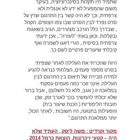
שתמיד היו תקלות בסינכרוניזציה, בעיקר
משום שהמפעיל לא ידע לא אנגלית ולא
צרפתית, וכך לא היה קשר בין התרגום שרץ על
סרט נפרד לבין הסרט שבו צפו הצופים. הקהל
, שבדרך כלל הורכב מצעירים, הגיב בשאגות
ובקללות. וכאן באתי "לעזרה".. אכן ידעתי
צרפתית בסיסית , הורי דאגו לשמרה ואף
קיבלתי שיעורים פרטיים לשם כך.
היות שהכרתי את העלילה לאחר שצפיתי
בסרט מספר פעמים, הצלחתי כנראה להגיע
למידה סבירה של תיאום בין התרגום לבין
העלילה. אינני זוכר כמה פעמים עסקתי
במלאכה זו ( אגב, ללא כל תשלום) , אבל ברור
שלא יכולתי להמשיך בכך לאורך זמן, שכן
חובותי הלימודיות ( הכנת שיעור בית)
והפעילות בתנועה, היו חשובות , לאחר הכול,
יותר ממלאכת התרגום."
מקור וקרדיט
:
משה ליסק , העתיד שלא
היה – קטעי זיכרונות, הוצאת כרמל 2014 ,