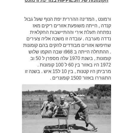
הקומונות של הHIPPIES במדינת ורמונט
ורמונט , המדינה ההררית יפת הנוף שעל גבול
קנדה , הייתה משופעת אזורים ריקים מאז
נפתחה תעלת אירי וההתיישבות החקלאית
נדדה מערבה . עובדה זו משכה אליה צעירים
שחיפשו אזורים מבודדים להקים בהם קומונות
. ההתחלה הייתה ב 968ו שבה הוקמו שלוש
קומונות , בשנת 1970 עלה מספרן ל 50 וב
1972 היו באזור בין 60 ל 100 קומונות .
מרביתן היו קטנות , בין 10 ל15 איש . בשנה זו
התגוררו באזור 1500 קומונרים .