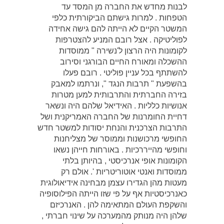
לבנות מחדש את החברה מן המסד עד
הטפחות . למרות גישתם הביקורתית כלפי
המשטר הקיים לא הייתה להם גישה אחידה
לפוליטיקה . אצל רובם המניע להצטרפות
לקומונות היה הרצון ל'נשירה " ממוסדות
ההשכלה ומאורח החיים הבורגני וסירוב
להשתתף בכל עניין פוליטי . רובם פעלו
בהשפעת " תרבות הנגד ", ונרתמו למאבק
בזירה החברתית והתרבותית למען מטרות
אנושיות כלליות . האידיאל שלהם היה ונשאר
דחיית החומרנות של החברה האמריקנית ושל
התרבות הצרכנית והנחת יסודות למשטר חדש
החופשי מרכושנות וממוסר של מצליחנות
וחופשי מהייררכיות . באורחות חייהן נשאו
הקומונות אופי אנרכיסטי , בהיותן בלתי
ממוסדות ואנטי אוטוריטריות '. אולם רק
מעטות מהן הגדירו עצמן מבחינה אידיאולוגית
כאנרכיסטיות אף על פי שזו הייתה הפילוסופיה
והשקפת העולם המתאימה להן . האנרכיזם
שלהן היה מנותק מהמערכה על שינוי חברתי ,