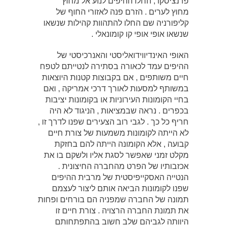
פרנציסקו , החלו ההיפים לנוע אל מחוץ
מחוץ לערים . הזרם פנה לאזורי החוף של
קליפורניה שם החלו להתהוות קהילות שנשאו
שנשאו אופי אופי קו קומונאלי .
האופי האינדיווידואליסטי והאנרכיסטי של
ההיפים עמד לכאורה בסתירה לנטייתם לטפח
חיים משותפים , אם בקבוצות קטנות היוצאות
במשותף למסעות לאורך דרכי אמריקה , ואם
בחיי הקומונות העירוניות או בקומונות יציבות
בכפרים . נראה שבמציאות , הניגוד לא היה
חריף כל כך . לגבי רוב הצעירים שפנו לדרך זו ,
לא הייתה לקומונות משמעות של צורת חיים
קבועה , אלא הקומונה הייתה להם בחזקת
מקלט זמני שאפשר לסגת אליו ולשקם בו את
אכזבותיו של הפרט מהחברה החיצונית .
הנטייה האסקייפיסטית של מרבית ההיפים
שפנו לקומונות הביאה אותם ליצור לעצמם
תמונה של החברה שמפניה הם בורחים ופחות
את תמונת החברה הרצויה . צורת חיים זו
היוותה לגביהם שלב חשוב בהתפתחותם