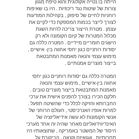
הייתה בו נטייה אקולוגית והוא טיפח מגוון
צורות של שיטות נגד ריכוזיות . היו בו שאיפות
רוחניות לחיים של סיפוק , בקהילות המודעות
לצורך לייצר בכמות המספקת כדי לקיים את
עצמן . מטרת הייצור צריכה להיות השגת
מכלול המטרות של קיום הקומונה ולא רק
הישגים חומריים מיידיים . המטרה כללה גם
יסודות רוחניים כגון יחסי אחווה בין- אישיים ,
מימוש עצמי והנאה מאמנות המתבטאת
בייצור מוצרים אמנותיים .
המטרה כללה גם יסודות רוחניים כגון יחסי
אחווה בין-אישיים , מימוש עצמי והנאה
מאמנות המתבטאת בייצור מוצרים טובים .
חלקם הכירו בצורך להפנים אישית את ערכי
החברותא והזיקה לכלל כדי שהשיטה תפעל .
למרות אופיו האנרכיסטי , העולם הרוחני של
אנשי הקומונות לא עשה אידיאליזציה של
האינדיווידואליזם מאחר שהיה זה אחד מערכי
היסוד של המשטר באמריקה , שתוצאותיו היו
תחרותיות , אגואיזם וקנאה . הביקורת על