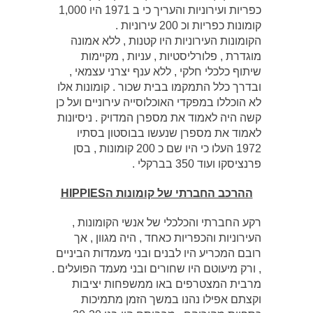
כפריות ועירוניות והעריך כי ב 1971 היו 1,000
קומונות כפריות וכ 200 עירוניות .
הקומונות העירוניות היו קטנות , ללא אמונה
מוגדרת , פלורליסטיות , עניות , מקיימות
שיתוף כלכלי חלקי , ללא ענף יצרני עצמאי ,
ובדרך כלל התמקמו בבית שכור . קומונות אלו
לא הוכללו במפקדי האוכלוסייה עירוניים ועל כן
קשה היה לאמוד את מספרן המדויק . ניסיונות
לאמוד את מספרן שנעשו בבוסטון בסתיו
1972 העלו כי היו שם כ 200 קומונות , בסן
פרנציסקו ועוד 350 בברקלי .
ההרכב החברתי של קומונות הHIPPIES
רקע החברתי והכלכלי של אנשי הקומונות ,
העירוניות והכפריות כאחד , היה מגוון , אך
רובם המכריע היו לבנים ובני מעמדות הביניים
, ורק מיעוטם היו שחורים ובני מעמד הפועלים .
מרבית המצטרפים באו ממשפחות יציבות
וקצתם אפילו נהנו במשך הזמן מתמיכות