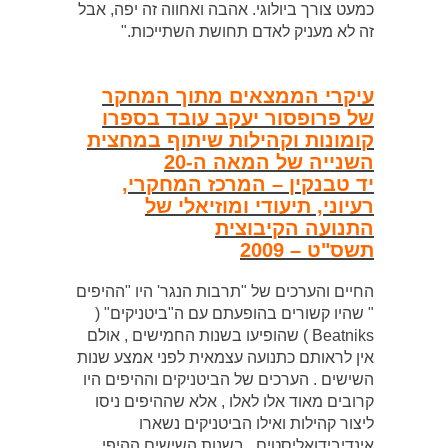
כמעט צורך ביולוגי. אהבה ואחווה זה יפה, אבל
זה לא מעניק לאדם תחושת השתייכות."
עיקרי הממצאים מתוך המחקר
של פרופסור יעקב עובד בספרו
קומונות וקהילות שיתוף במחצית
השנייה של המאה ה-20
יד טבנקין – המרכז המחקרי,
רעיוני, תיעודי ומוזיאלי של
התנועה הקיבוצית
תשס"ט – 2009
החיים והערכים של "תרבות הנגר' היו "ההיפים
" שהיו קשורים בהופעתם עם ה"ביטניקים" (
Beatniks ) שהופיעו בשנות החמישים , אולם
אין לראותם כתנועה עצמאית לפני אמצע שנות
השישים . הערכים של הביטניקים וההיפים היו
קרובים מאוד אלו לאלו , אלא שההיפים ניסו
ליצור קהילות ואילו הביטניקים נשארו
אינדיבידואליסטים . בשנות השישים ההיפי