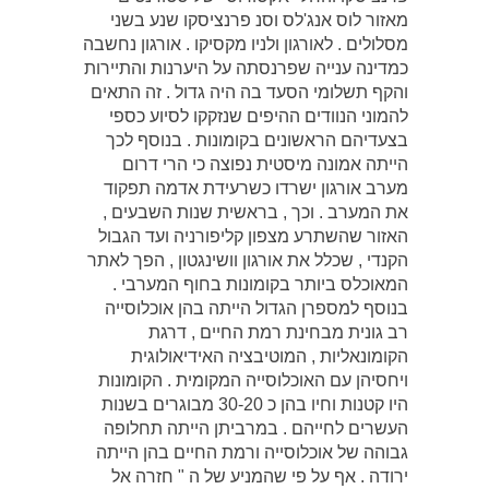
מאזור לוס אנג'לס וסנ פרנציסקו שנע בשני
מסלולים . לאורגון ולניו מקסיקו . אורגון נחשבה
כמדינה ענייה שפרנסתה על היערנות והתיירות
והקף תשלומי הסעד בה היה גדול . זה התאים
להמוני הנוודים ההיפים שנזקקו לסיוע כספי
בצעדיהם הראשונים בקומונות . בנוסף לכך
הייתה אמונה מיסטית נפוצה כי הרי דרום
מערב אורגון ישרדו כשרעידת אדמה תפקוד
את המערב . וכך , בראשית שנות השבעים ,
האזור שהשתרע מצפון קליפורניה ועד הגבול
הקנדי , שכלל את אורגון וושינגטון , הפך לאתר
המאוכלס ביותר בקומונות בחוף המערבי .
בנוסף למספרן הגדול הייתה בהן אוכלוסייה
רב גונית מבחינת רמת החיים , דרגת
הקומונאליות , המוטיבציה האידיאולוגית
ויחסיהן עם האוכלוסייה המקומית . הקומונות
היו קטנות וחיו בהן כ 30-20 מבוגרים בשנות
העשרים לחייהם . במרביתן הייתה תחלופה
גבוהה של אוכלוסייה ורמת החיים בהן הייתה
ירודה . אף על פי שהמניע של ה " חזרה אל