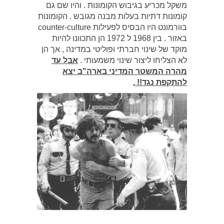
משקל מכריע בגיבוש הקומונות . והיו שם גם
קומונות דתיות בעלות מבנה מגובש . הקומונות
בוורמונט היו הבסיס לפעילות counter-culture
באזור . בין 1968 ל 1972 הן התכוונו להיות
מוקד של שינוי חברתי ופוליטי במדינה , אך הן
לא הצליחו ליצור שינוי משמעותי .
אבל עד
מהרה המשטר המדיני בארה"ב יצא
להתקפת נגד!! .