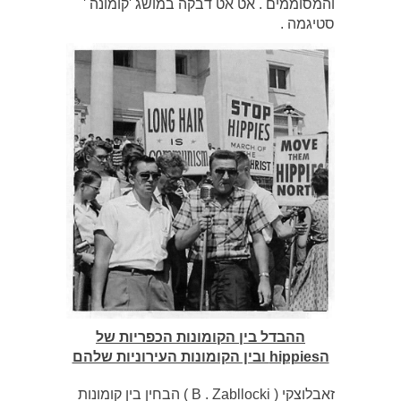
והמסוממים . אט אט דבקה במושג 'קומונה '
סטיגמה .
ההבדל בין הקומונות הכפריות של
הhippies ובין הקומונות העירוניות שלהם
זאבלוצקי ( B . Zabllocki ) הבחין בין קומונות