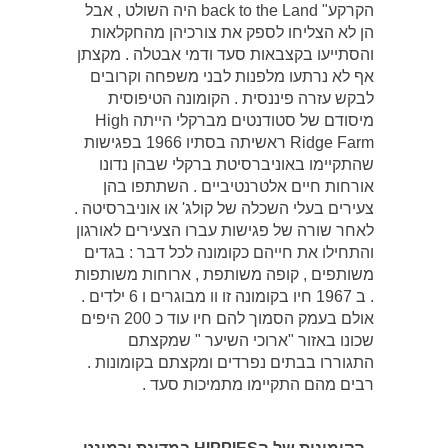
הקרקע" back to the Land היה השולט , אבל
הן לא הצליחו לספק את צורכיהן מהחקלאות
והסתייעו בקצבאות סעד ודמי אבטלה . מקצתן
אף לא נרתעו מלפנות לבני משפחה וקרובים
לבקש עזרה פיננסית . הקומונה הטיפוסית
מיסודם של סטודנטים מברקלי הייתה High
Ridge Farm ראשיתה בסתיו 1966 בפגישות
שהתקיימו באוניברסיטת ברקלי שבהן נדונו
אורחות חיים אלטרנטיביים . השתתפו בהן
צעירים בעלי השכלה של קולג' או אוניברסיטה .
לאחר שורה של פגישות עברו הצעירים לאורגון
והתחילו את חייהם כקומונה לכל דבר : בגדים
משותפים , קופה משותפת , ארוחות משותפות
. ב 1967 חיו בקומונה זו וו מבוגרים ו 6 ילדים .
אולם בעמק הסמוך להם חיו עוד כ 200 היפים
שכונו באזור "ארוכי השיער " שמקצתם
התגוררו בבתים נפרדים ומקצתם בקומונות .
רבים מהם התקיימו מתמיכות סעד .