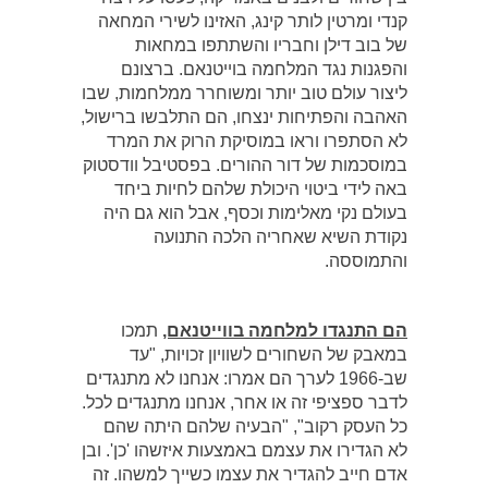
קנדי ומרטין לותר קינג, האזינו לשירי המחאה
של בוב דילן וחבריו והשתתפו במחאות
והפגנות נגד המלחמה בוייטנאם. ברצונם
ליצור עולם טוב יותר ומשוחרר ממלחמות, שבו
האהבה והפתיחות ינצחו, הם התלבשו ברישול,
לא הסתפרו וראו במוסיקת הרוק את המרד
במוסכמות של דור ההורים. בפסטיבל וודסטוק
באה לידי ביטוי היכולת שלהם לחיות ביחד
בעולם נקי מאלימות וכסף, אבל הוא גם היה
נקודת השיא שאחריה הלכה התנועה
והתמוססה.
הם התנגדו למלחמה בווייטנאם,
תמכו
במאבק של השחורים לשוויון זכויות, "עד
שב-1966 לערך הם אמרו: אנחנו לא מתנגדים
לדבר ספציפי זה או אחר, אנחנו מתנגדים לכל.
כל העסק רקוב", "הבעיה שלהם היתה שהם
לא הגדירו את עצמם באמצעות איזשהו 'כן'. ובן
אדם חייב להגדיר את עצמו כשייך למשהו. זה