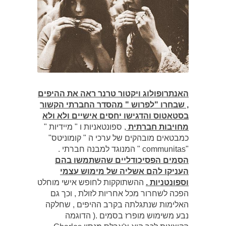
האנתרופולוג ויקטור טרנר ראה את ההיפים
, שבחרו "לפרוש " מהסדר החברתי הקשור
בסטאטוס והדגישו יחסים אישיים ולא ולא
מחויבות חברתית
, ספונטאניות ו " מיידיות "
כמבטאים מובהקים של ערכי ה " קומוניטס"
"communitas " המנוגד למבנה חברתי .
הסמים הפסיכודליים שהשתמשו בהם
העניקו להם אשליה של מימוש עצמי
וספונטניות .
ההשתוקקות לחופש אישי מוחלט
הפכה לשחרור מכל אחריות לזולת , וכך גם
האלימות שנתגלתה בקרב ההיפים , שחלקה
נבע משימוש מופרז בסמים .( הדוגמה