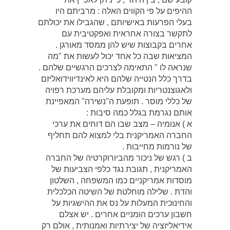
ההיפים על פי הקווים האלה : מרביתם היו
בעלי הפרעות באישיותם , שהגבילו את יכולתם
לתקשר בצורה אחראית ואפקטיבית עם
אחרים בקבוצות שיש להן ממסד מאורגן .
המציאות שבה כל אחד יכול לעשות את "מה
שנראה לו " התאימה לצרכים הרגשיים שלהם .
בדרך כלל הנטייה שלהם היא לאינדיווידואליזם
ולאגוצנטריות ומקובלת עליהם מערכת רפויה
של כללי מוסר . תופעת ה"נשירה" המאפיינת
אותם נגרמת בגלל כמה סיבות :
א ) אנומיה – מצב שבו הם דוחים את ערכי
החברה האמריקנית בלי למצוא להם תחליף
של נורמות מחייבות .
ב ) רגש של ניכור מהביורוקרטיה של החברה
האמריקנית , תגובת נגד כלפי הצביעות של
מוסדות אמריקניים כמו המשפחה , השלטון
והדת . שלילה מוחלטת של השיטה הכלכלית
והחינוכית המעלות על נס את ההישגיות על
חשבון ערכים הומניים אחרים . יש אצלם
אידיאליזציה של יצירתיות ואמנותית , אולם רק