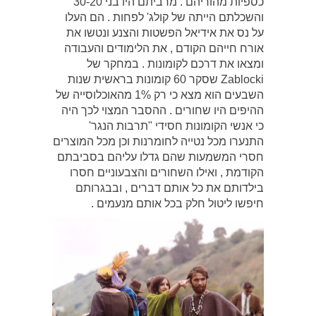
כספיות מהוריהם . מרביתם היו בני 30-20
והשכלתם הייתה של קולג' לפחות . הם העלו
על נס את אידיאל הפשטות והצנע ונטשו את
אורח חייהם הקודם , את הלימודים והעבודה
ומצאו את דרכם לקומונות . במחקר של
Zablocki שסקר 60 קומונות בראשית שנות
השבעים הוא מצא כי רק 1% מהאוכלוסייה של
ההיפים היו שחורים . ההסבר המצוי לכך היה
כי אנשי הקומונות חסידי "תרבות הנגר'
התנערו מכל נטייה לחומרנות וכן מכל המוצרים
חסרי המשמעות שהם גדלו עליהם בסביבתם
הקודמת , ואילו השחורים והצבעוניים חסרו
בילדותם את כל אותם דברים , ובבגרותם
חיפשו ליטול חלק בכל אותם מנעמים .