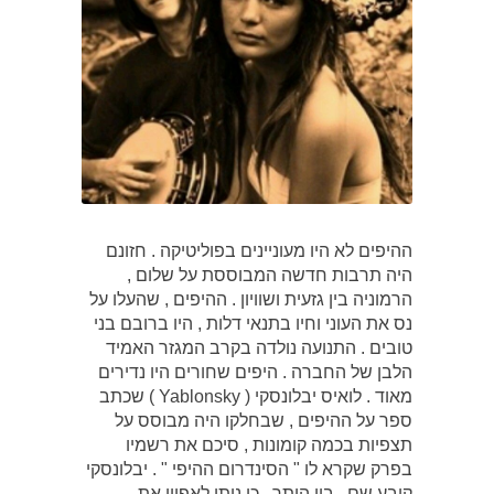
ההיפים לא היו מעוניינים בפוליטיקה . חזונם
היה תרבות חדשה המבוססת על שלום ,
הרמוניה בין גזעית ושוויון . ההיפים , שהעלו על
נס את העוני וחיו בתנאי דלות , היו ברובם בני
טובים . התנועה נולדה בקרב המגזר האמיד
הלבן של החברה . היפים שחורים היו נדירים
מאוד . לואיס יבלונסקי ( Yablonsky ) שכתב
ספר על ההיפים , שבחלקו היה מבוסס על
תצפיות בכמה קומונות , סיכם את רשמיו
בפרק שקרא לו " הסינדרום ההיפי " . יבלונסקי
קובע שם , בין היתר , כי ניתן לאפיין את