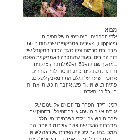
מבוא
ילדי הפרחים" היה כינויים של ההיפים
(Hippies), צעירים אמריקניים שבשנות ה-60
מרדו במוסכמות ופנו כנגד הסדר המקובל של
דור ההורים. בעוד שהחברה האמריקנית הפכה
במהלך שנות ה-50 וה-60 לחברה צרכנית
ורודפת תפנוקים וכוח, חרטו "ילדי הפרחים"
ארוכי השיער על דגלם את המאבק לשלום,
פתיחות, שוויון, חופש, אהבה חופשית ואחווה
בין כל בני האדם.
לכינוי "ילדי הפרחים" הם זכו על שמם של
אותם צעירים שהגיעו לפסטיבל וודסטוק עם
פרחים בשיער. "ילדי הפרחים" היו חלק
מתרבות הנגד שחיפשה עולם טוב יותר. הם
תמכו בתנועה לזכויות האזרח שקראה לשוויון
בין שחורים ולבנים באמריקה, כעסו על רצח