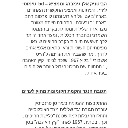
הביטניק אלן גינזברג וממציא – lsd טימוטי
לירי
. העיתונות ואמצעי התקשורת האחרים
בארה"ב עטו על האירוע ונתנו לו פרסום רחב
בארה "ב ובעולם . התהודה הייתה מגוונת .
מצד אחד שלילית ומסויגת בקרב הממסד
השמרני ובחברה הכללית , ומצד אחר הייתה
לכך השפעה חיובית בקרב ההיפים שיצאו
מפינותיהם השוליות וראו פתאום אלפי אחים
לדרך , מה שהגביר את הזרימה ל"הייט
אשבורי " בקיץ 1967 שזכה לכינוי "קיץ האהבה
, " התהווה שם הריכוז הגדול ביותר של היפים
בעיר אחת .
תגובת הנגד והקמת הקומונות מחוץ לערים
ההתקבצות ההמונית בעיר סן פרנסיסקו
עוררה תגובת נגד שלילית מצד האוכלוסייה
והחלו ההגבלות למה שכונה "פלישת ההיפים .
וכך , בסתיו , 1967 לאחר "קיץ האהבה" בסן