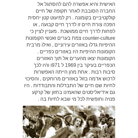
האישית והיא אפשרה להם להסתגל אל
החברה הסובבת לאחר תקופה של חיים
קולקטיביים בקומונה . רק למיעוט קטן יחסית
הפכה צורת חיים זו לדרך חיים קבועה , או
לפחות לדרך חיים ממושכת . מעניין לציין כי
counter-culture צמח בערים ואנשי הקומונות
ההיפיות גדלו באזורים עירוניים , ואילו מרבית
הקומונות ההיפיות היו באזורים כפריים .
הקומונות יצאו מהערים אל תוך האזורים
הכפריים בעיקר בין 1969 ל 971ו והיו לכך
סיבות רבות . אחת מהן הייתה האפשרות
לרכוש אדמה בזול באזורים מרוחקים , והסיכוי
לחיות שם חיים של התבדלות והתבודדות . היו
גם אידיאליסטים שהאמינו בחזון של קרקע
פנויה וחופשית לכל מי שבא לחיות בה .