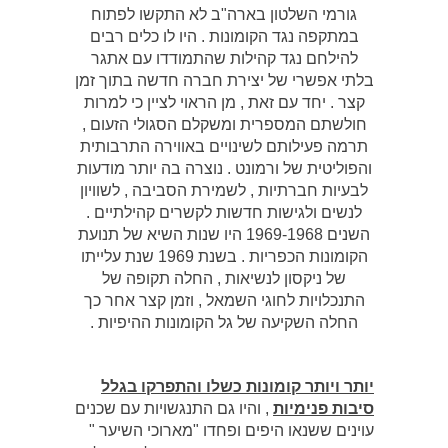
גורמי השלטון בארה"ב לא התקשו לפתוח
במתקפה נגד הקומונות . היו לו כלים רבים
להילחם נגד קהילות שהתמודדו עם אתגר
בלתי אפשרי של יצירת חברה חדשה בתוך זמן
קצר . יחד עם זאת , מן הראוי לציין כי למרות
חולשתם המספרית ומשקלם הסגולי הזעום ,
תרמה פעילותם לשינויים באווירה התרבותית
והפוליטית של ורמונט . נוצרה בה יותר מודעות
לבעיות חברתיות , לשמירת הסביבה , לשוויון
לנשים ולגישות חדשות לקשרים קהילתיים .
השנים 1969-1968 היו שנות השיא של תנועת
הקומונות הכפריות . בשנת 1969 שנת עלייתו
של ניקסון לנשיאות , החלה תקופה של
התנכלויות לחוגי השמאל , וזמן קצר אחר כך
החלה השקיעה של גל הקומונות ההיפיות .
יותר ויותר קומונות כשלו והתפרקו בגלל
סיבות פנימיות
, והיו גם התנגשויות עם שכנים
עוינים ששנאו היפים ופחדו "מארוכי השיער "