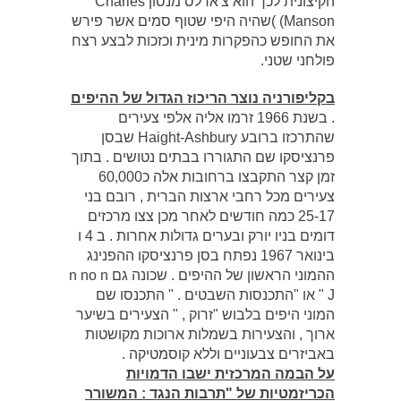
הקיצונית לכך הוא צ'ארלס מנסון Charles
Manson) )שהיה היפי שטוף סמים אשר פירש
את החופש כהפקרות מינית וכזכות לבצע רצח
פולחני שטני.
בקליפורניה נוצר הריכוז הגדול של ההיפים
. בשנת 1966 זרמו אליה אלפי צעירים
שהתרכזו ברובע Haight-Ashbury שבסן
פרנציסקו שם התגוררו בבתים נטושים . בתוך
זמן קצר התקבצו ברחובות אלה כ60,000
צעירים מכל רחבי ארצות הברית , רובם בני
25-17 כמה חודשים לאחר מכן צצו מרכזים
דומים בניו יורק ובערים גדולות אחרות . ב 4 ו
בינואר 1967 נפתח בסן פרנציסקו ההפנינג
ההמוני הראשון של ההיפים . שכונה גם n no n
" J או "התכנסות השבטים . " התכנסו שם
המוני היפים בלבוש "זרוק , " הצעירים בשיער
ארוך , והצעירות בשמלות ארוכות מקושטות
באביזרים צבעוניים וללא קוסמטיקה .
על הבמה המרכזית ישבו הדמויות
הכריזמטיות של "תרבות הנגד : המשורר