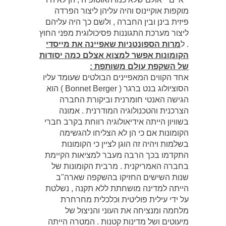
מוקפות אוקיינוס והיה עליהן ליצור הפרדה
פיזית בינן ובין החברה , ולשם כך היה עליהם
ליצור מערכת התגוננות פסיכולוגית מפני החוץ
. ל
מרות הספונטניות שאפיינה את מייסדי
הקומונות אפשר למצוא אצלם כמה יסודות
של השקפת עולם משותפת :
אחד הקווים המאפיינים הבולטים שעומד עליו
הסוציולוג בנט ברגר ( Bonnet Berger ) הוא
הגישה האנטי חומרנית וביקורת החברה
הצרכנית והטכנולוגיה המודרנית . אמונה
בשוויון הייתה אידיאולוגיה רווחת בקרב חברי
הקומונות אם כי הן לא הצליחו להגשימה
בשלמות ויהיה זה הוגן לציין כי הקומונות
התקדמו בכך הרבה מעבר למציאות הקיימת
בחברה האמריקנית . מרבית הקומונות של
שנות השישים החזיקו בהשקפה שארה"ב
הייתה למדינה מושחתת ללא תקנה , נשלטת
על ידי עילית פוליטית וכלכלית מחרחרת
מלחמה ומנציחה את העוני והניצול של
מיעוטים ושל מדינות קטנות . המטרה הייתה