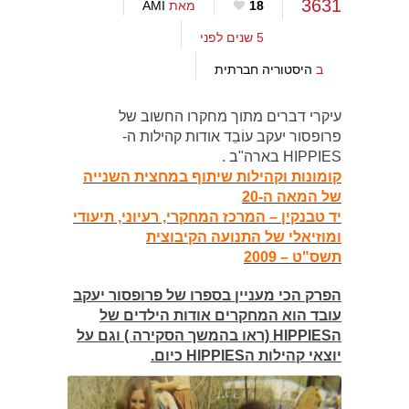
3631
18
מאת
AMI
5 שנים לפני
ב
היסטוריה חברתית
עיקרי דברים מתוך מחקרו החשוב של
פרופסור יעקב עוֹבֵד אודות קהילות ה-
HIPPIES בארה"ב .
קומונות וקהילות שיתוף במחצית השנייה
של המאה ה-20
יד טבנקין – המרכז המחקרי, רעיוני, תיעודי
ומוזיאלי של התנועה הקיבוצית
תשס"ט – 2009
הפרק הכי מעניין בספרו של פרופסור יעקב
עובד הוא המחקרים אודות הילדים של
הHIPPIES (ראו בהמשך הסקירה ) וגם על
יוצאי קהילות הHIPPIES כיום.