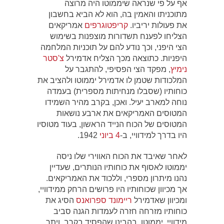
אף על פי שנראה שיממוטו היה מרוצה
מתוכניתו והאמין בה, הוא לא הביא בחשבון
את פעולות יריביו.
קריפטוגרפים
אמריקאים
הצליחו לפענח תשדורות מוצפנות בשימוש
הצי היפני, וכך נודע להם על תוכניות המלחמה
היפניות. כתוצאה מכך הצליח אדמירל
צ'סטר
נימיץ
, מפקד הצי הפסיפי, להתגבר על
המלכודות שטמן לו אדמירל יממוטו ולהציב את
כוחותיו (שסבלו מנחיתות מספרית) בעמדה
נוחה למארב יעיל. ואכן, בקרב מהיר השמידו
המטוסים האמריקאים את ארבע נושאות
המטוסים של הכוח הנייד הראשון, בעוד מטוסיו
היו בדרך למידוויי, ב-
4 ביוני
1942.
לאחר שאיבד את הכוח האווירי שלו ניסה
יממוטו לאסוף את כוחותיו הנותרים, שעדיין
נהנו מיתרון מספרי, וללכוד את האמריקאים.
אך מכיוון שכוחותיו היו פרושים הרחק ממידוויי,
ומכיוון שאדמירל
ריימונד ספרואנס
הסיג את
כוחותיו מזרחה חזרה לעמדות הגנה סביב
מידוויי. יממוטו, בהבינו שהפסיד בקרב, ויתר