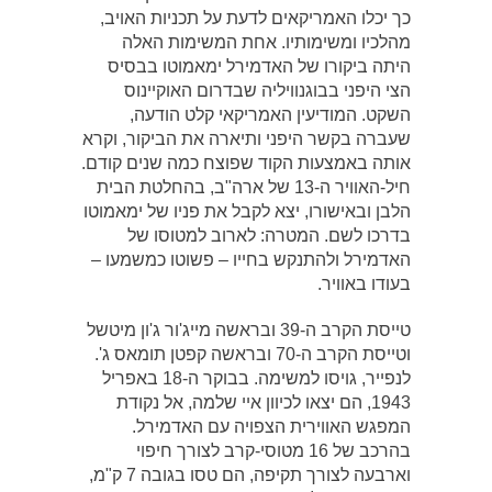
כך יכלו האמריקאים לדעת על תכניות האויב,
מהלכיו ומשימותיו. אחת המשימות האלה
היתה ביקורו של האדמירל ימאמוטו בבסיס
הצי היפני בבוגנוויליה שבדרום האוקיינוס
השקט. המודיעין האמריקאי קלט הודעה,
שעברה בקשר היפני ותיארה את הביקור, וקרא
אותה באמצעות הקוד שפוצח כמה שנים קודם.
חיל-האוויר ה-13 של ארה"ב, בהחלטת הבית
הלבן ובאישורו, יצא לקבל את פניו של ימאמוטו
בדרכו לשם. המטרה: לארוב למטוסו של
האדמירל ולהתנקש בחייו – פשוטו כמשמעו –
בעודו באוויר.
טייסת הקרב ה-39 ובראשה מייג'ור ג'ון מיטשל
וטייסת הקרב ה-70 ובראשה קפטן תומאס ג'.
לנפייר, גויסו למשימה. בבוקר ה-18 באפריל
1943, הם יצאו לכיוון איי שלמה, אל נקודת
המפגש האווירית הצפויה עם האדמירל.
בהרכב של 16 מטוסי-קרב לצורך חיפוי
וארבעה לצורך תקיפה, הם טסו בגובה 7 ק"מ,