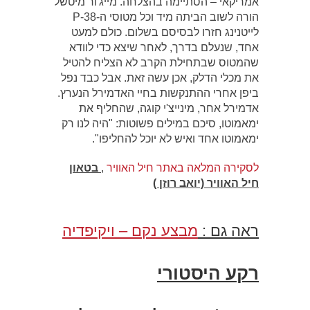
אמריקאי – הסתיימה בהצלחה. מייג'ור מיטשל
הורה לשוב הביתה מיד וכל מטוסי ה-P-38
לייטנינג חזרו לבסיסם בשלום. כולם למעט
אחד, שנעלם בדרך, לאחר שיצא כדי לוודא
שהמטוס שבתחילת הקרב לא הצליח להטיל
את מכלי הדלק, אכן עשה זאת. אבל כבד נפל
ביפן אחרי ההתנקשות בחיי האדמירל הנערץ.
אדמירל אחר, מינייצ'י קוגה, שהחליף את
ימאמוטו, סיכם במילים פשוטות: "היה לנו רק
ימאמוטו אחד ואיש לא יוכל להחליפו".
לסקירה המלאה באתר חיל האוויר
,
בטאון
חיל האוויר (יואב רוזן )
ראה גם :
מבצע נקם – ויקיפדיה
רקע היסטורי