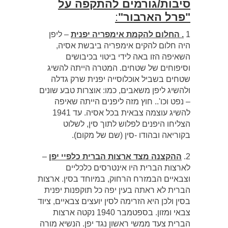
סיבות/גורמים להתקפה על
"פרל הארבור"
:
1
. החלום להקמת אימפריה יפנית
– ליפן
היה חלום להקים אימפריה ביבשת אסיה,
השאיפה הזו באה לידי ביטוי בכיבושים
וסיפוחים של שטחים. המטרה הייתה להשיג
שטחים בשביל אוכלוסייה יפנית שרק גדלה
ולהשיג ליפן משאבים, כמו: אוצרות טבע שונים
– נפט וכו'.. חוץ מזה ליפנים הייתה שאיפה
להשיג עוצמה צבאית בכל אסיה. עד 1941
הצליחו היפנים לפלוש לתוך סין, לשלוט
בקוריאה ובהודו -סין (שם של מקום).
2.
ההקצנה מצד ארצות הברית כלפיי יפן
–
לארצות הברית היו אינטרסים כלכליים
וצבאיים הבמזרח הרחוק, במיוחד בסין. ארצות
הברית לא ראתה בעין יפה כל תוקפנות יפנית
בסין ולכן היא הזרימה לסין יועצים צבאיים, ציוד
צבאי ומזון. בספטמבר 1940 נקטה ארצות
הברית צעד ממשי ראשון נגד יפן. הנשיא מורה