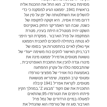
מסוימת בארה"ב. הוא החל את ההכנות אליה
בראשית 1941. יממוטו הגיע למסקנה כי כדי
להשלים את השתלטותה של יפן על סין ועל
דרום מזרח אסיה, היא זקוקה לתקופה של
כשנה, שבה הצי האמריקני החזק באוקיינוס
השקט יהיה מנוטרל.זו היתה בעיניו, מטרת
המתקפה על פרל הארבור . מפקדת הצי היפני
לא נטתה בתחילה להסכים לתוכנית ויממוטו
אף נאלץ לאיים בהתפטרות.אך בסופו של
דבר,ניתן האישור להקים כוח משימה ייעודי של
נושאות מטוסים.אדמירל יממוטו מינה את
מינורו גנדה להכין את התוכנית האופרטיבית ,
שהתבססה כולה על עקרון ההפתעה
באמצעות כוח אווירי של מפציצי טורפדו
ומטוסי קרב הפצצה, שימריאו מנושאות
מטוסים. לקראת אפריל 1941 קיבלה
התוכנית את שם הקוד "מבצע Z".במהלך הקיץ
פיתחו היפנים את הטורפדו-95,שהתאים
לפעולה במיים הרדודים של נמל פרל
הארבור.סוג זה של טורפדו הוא שהנחיל את