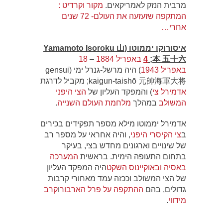
מרבית הנזק לאמריקאים.
מקור וקרדיט :
המתקפה שזעזעה את העולם- 72 שנים
אחרי…
איסורוקו יממוטו (Yamamoto Isoroku 山
本 五十六‏;
4
באפריל
1884
–
18
באפריל
1943
) היה מרשל-גנרל ימי (gensui
kaigun-taishō 元帥海軍大将‏; מקביל לדרגת
אדמירל צי
) והמפקד העליון של
הצי היפני
המשולב
במהלך
מלחמת העולם השנייה
.
אדמירל יממוטו מילא מספר תפקידים בכירים
ב
צי הקיסרי היפני
, והיה אחראי על מספר רב
של שינויים וארגונים מחדש בצי, בעיקר
בתחום התעופה הימית. בראשית
המערכה
באסיה ובאוקיינוס השקט
היה המפקד העליון
של הצי המשולב וככזה עמד מאחורי קרבות
גדולים, בהם
ההתקפה על פרל הארבור
ו
קרב
מידווי
.