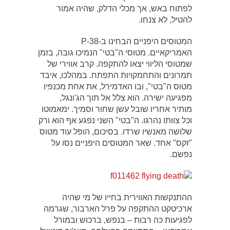
לפתוח באש, אך מכלי הדלק, שהיה אמור
להטיל, לא צנחו.
המטוסים היפניים הבחינו ב-P-38
האמריקאיים. מטוסי ה"בטי" הנמיכו גובה, בזמן
שמטוסי הליווי יצאו להתקפה. קרב אווירי של
תמרונים והתחמקויות התפתח. במהלכו, איבד
מטוס ה"בטי", ובו האדמירל, את אחת מכנפיו
מפגיעה ישירה. הוא צלל אל תוך הג'ונגל,
מותיר אחריו שובל עשן שחור וסמיך. ימאמוטו
וכל צוותו נהרגו. ה"בטי" השני נפגע אף הוא ורק
שלושה מאנשיו שרדו. בסיכום, הופל עוד מטוס
"זקס" אחד. שאר המטוסים היפניים נסו על
נפשם.
ההתנקשות האווירית בחייו של מי שהיה
ארכיטקט ההתקפה על פרל הארבור, שגרמה
לפגיעות כה רבות – בנפש, ברכוש ובמורל