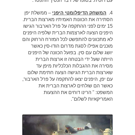
עם רוסיה. בסופו של דבר הנסיך התפטר.
4.
המשחק הדיפלומטי היפני
– ממשלת יפן
הסתירה את הכוונות האמיתיו מארצות הברית.
15 ימים לפני ההתקפה על פרל הארבור הגישו
היפנים הצעה לארצמות הברית שלפיה היפנים
לא מתכוונים להתפשט לכל המזרח הרחוק והם
מוכנים אפילו לסגת מדרום הודו-סין כאשר
יושג שלום עם סין. בפועל הכוונה של היפנים
הייתה שעל ידי הבטחה זו ארצות הברית
מסירה את ההגבלות הכלכליות מיפן עד
שארצות הברית הגישה הצעה חתימת שלום
עם יפן, היפנים יצאו להתקפה על פרל הארבור,
כאשר הם שולחים לארצות הברית את
המשפט: " הרינו דוחים את ההצעות
האמריקאיות לשלום".