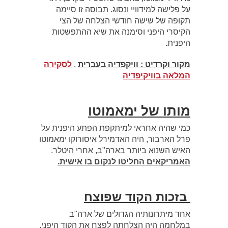
על פלישה למידוויי ונסוג. תבוסה זו סיימה
תקופה של שישה חודשי הצלחה של הצי
הקיסרי היפני וסימנה את שיא ההתפשטות
היפנית.
מקור וקרדיט : וויקפדיה בעברית
,
לסקירה
המלאה בוויקיפדיה
מותו של ימאמוטו
כמי שהיה אחראי למיתקפת הפתע היפנית על
פרל הארבור, היה האדמירל איסורוקו ימאמוטו
האיש השנוא ביותר בארה"ב, אחרי היטלר.
האמריקאים החליטו לנקום בו אישית.
בזכות הקוד שפוצח
אחד מיתרונותיה הגדולים של ארה"ב
במלחמה היה הצלחתה לפצח את הקוד היפני.