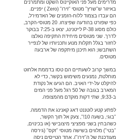
מדרימים מעל פני האוקיינוס השקט ומתמרנים
באיזור ש"שרץ" מטוסי "זירו" (Zero ) יפניים.
הם עבדו בצמוד ללוח-הזמנים של האדמירל,
כפי שפורט בהודעה שפיצחו. 20 מטוסי-הקרב,
כולם מסוג P-38 לייטנינג, יצאו ב-7:25 בבוקר
לדרך. שני מטוסים מיחידת התקיפה נאלצו
לחזור בגלל תקלות מנוע ותכניותיו של לנפייר
השתבשו; הוא תיכנן מיתקפה של ארבעה
מטוסים.
במשך קרוב לשעתיים הם טסו בדממת אלחוט
מוחלטת, נמנעים משימוש בקשר, כדי לא
להיקלט על-ידי האויב. הם הגיעו אל נקודת
המארב בגובה של 50 רגל מעל פני המים
ב-9:33, שתי דקות מוקדם מהמצופה.
לפתע קטע לוטננט דאג קאנינג את הדממה.
"בוגי, בשעה 10!", צעק אל תוך הקשר,
כשהבחין בשני מפציצי מיצובישי (או בכינוים,
"בטי") מלווים בשישה מטוסי "זקס" (גירסה
מעודכנת של ה"זירו"). אחד הטייסים ניסה