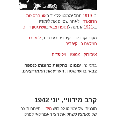
ב-
1919
החל יממוטו ללמוד ב
אוניברסיטת
הרווארד
, ולאחר שסיים את לימודיו
ב-
1921
התמנה ל
נספח צבאי
ב
וושינגטון די. סי.
.
מקור וקרדיט , ויקיפדיה בעברית ,
לסקירה
המלאה בוויקיפדיה
איסורוקו יממוטו – ויקיפדיה
בתמונה:
יממוטו בתקופת כהונותו כנספח
צבאי בוושינגטון ,
העריץ את האמריקאים.
קרב
מידוויי, יוני 1942
תוכניתו של יממוטו לכיבוש
מידוויי
הייתה תוצר
של מאמציו לשתק את הצי האמריקאי לפרק