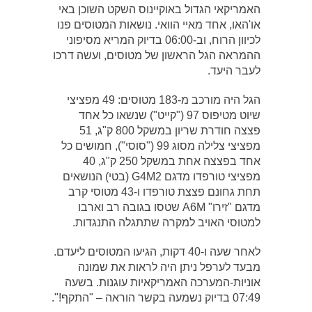
האמריקאי הגדול באוקיינוס השקט השוכן באי
או'האו, אחד מאיי הוואי. נושאות המטוסים פנו
לכיוון הרוח, וב-06:00 בדיוק המריא מסיפוני
ההמראה הגל הראשון של מטוסים, ועשה דרכו
לעבר היעד.
הגל היה מורכב מ-183 מטוסים: 49 מפציצי
שיוט מטיפוס 97 ("קייט") שנשאו כל אחד
פצצה חודרת שריון במשקל 800 ק"ג, 51
מפציצי צלילה מסוג 99 ("סוסי"), חמושים כל
אחד בפצצה אחת במשקל 250 ק"ג, 40
מפציצי טורפדו מדגם G4M2 (בטי) הנושאים
תחת גחונם פצצת טורפדו ו-43 מטוסי קרב
מדגם "זירו" A6M שטסו בגובה רב וארבו
למטוסי האויב למקרה שתתגלה התנגדות.
לאחר שעה ו-40 דקות, הגיעו המטוסים ליעדם.
מבעד לערפל ניתן היה לראות את שמונה
אוניות-המערכה האמריקאיות עוגנות. בשעה
07:49 בדיוק נשמעה בקשר הוראה – "התקף!".