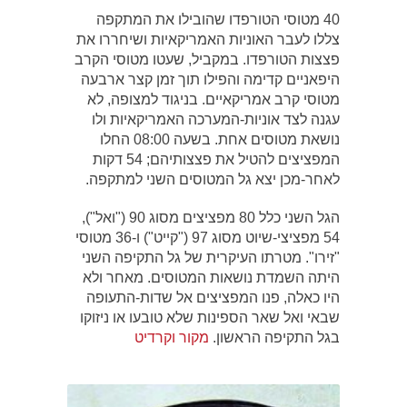
40 מטוסי הטורפדו שהובילו את המתקפה
צללו לעבר האוניות האמריקאיות ושיחררו את
פצצות הטורפדו. במקביל, שעטו מטוסי הקרב
היפאניים קדימה והפילו תוך זמן קצר ארבעה
מטוסי קרב אמריקאיים. בניגוד למצופה, לא
עגנה לצד אוניות-המערכה האמריקאיות ולו
נושאת מטוסים אחת. בשעה 08:00 החלו
המפציצים להטיל את פצצותיהם; 54 דקות
לאחר-מכן יצא גל המטוסים השני למתקפה.
הגל השני כלל 80 מפציצים מסוג 90 ("ואל"),
54 מפציצי-שיוט מסוג 97 ("קייט") ו-36 מטוסי
"זירו". מטרתו העיקרית של גל התקיפה השני
היתה השמדת נושאות המטוסים. מאחר ולא
היו כאלה, פנו המפציצים אל שדות-התעופה
שבאי ואל שאר הספינות שלא טובעו או ניזוקו
בגל התקיפה הראשון.
מקור וקרדיט