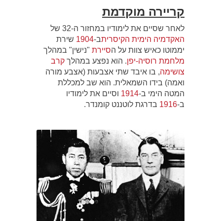
קריירה מוקדמת
לאחר שסיים את לימודיו במחזור ה-32 של
האקדמיה הימית הקיסרית
ב-
1904
‏ שירת
יממוטו כאיש צוות על ה
סיירת
"נישין" במהלך
מלחמת רוסיה-יפן
. הוא נפצע במהלך
קרב
צושימה
, בו איבד שתי אצבעות (אצבע מורה
ואמה) בידו השמאלית. הוא שב למכללת
המטה הימי ב-
1914
וסיים את לימודיו
ב-
1916
בדרגת לוטננט קומנדר.