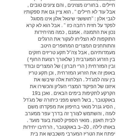
חיילים . בחורינו מצוינים , והם ציונים טובים ,
אבל עוד לא חיילים " . הוא ציין גם את ספקותיו
לגבי אלון : "חוששני שיגאל אלון אינו מסוגל
לפקד על חזית רחבה כזו " . אבל הוא לא קרא
נכון את התמונה . אמנם , כמה מהיחידות
התוקפות לא הצליחו לעקור את הרגלים
והתותחנים המצרים המחופרים היטב
מעמדותיהם , אבל צה"ל תקע טריזים חזקים
בין הזרוע המערבית ( שלאורך רצועת החוף )
ובין המזרחית ( הרי חברון ) של המצרים ובודד
באופן זה את הזרוע המזרחית , וכן תקע טריז
בין עזה למג'דל . הצלחות אלה שיבשו את
איזונו של הפיקוד המצרי העליון והכשירו את
הקרקע לתקיפות בימים הבאים . ואכן ב19
באוקטובר , בשל חשש מפני כיתורה של מג'דל
, הסיג גנרל מואוי בחיפזון את מפקדתו משם
לעזה , והשתמש לצורך זה בדרך עפר ממערב
לבית חאנון . מואוי הספיק לסגת בעוד מועד .
באותו לילה , 20–ב באוקטובר , הרחיבו יחידות
יפתח את הטריז המערבי משכבשו את בית