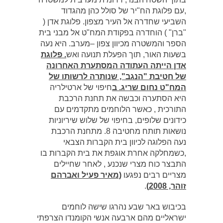
,עם פלוגת הח"יר של סולל כהן מהגדוד
השביעי שחדרה אל העיר מצפון. פלוגת אדן (
"ברן" ) הוחדרה בפקודת המח"ט אל מבני בית
הספר והמשטרה מכיוון צפון –מערב. היא נעה
בשעות האור, תוך הפעלת תנועה ואש
. פלוגת
אדן הייתה העתודה המסתערת האחרונה
של חטיבת "הנגב", שנותרה לרשותו של
המח"ט נחום שריג. ב
חיפוי של ארטילריה
היא הסתערה וכבשה את תחנת הרכבת
התורכית , כאשר הלוחמים מתקדמים עם
כידונים שלופים, בחיפוי של שלוש שיריוניות
נושאות תותח מחטיבה 8. מתחנת הרכבת
נעה הפלוגה לכיוון בית הקברות הצבאי
,כשמחלקה אחרת אוגפת את בית הקברות בו
התבצר כוח מצרי שנכנע , לאחר שחיילים
מצריים רבים נפגעו
(מאיר פעיל ואברהם
זוהר, 2008)
.
בכיבוש באר שבע נהרגו שישה לוחמים
ישראליים מהם ארבעה אנשי הקומנדו הצרפתי