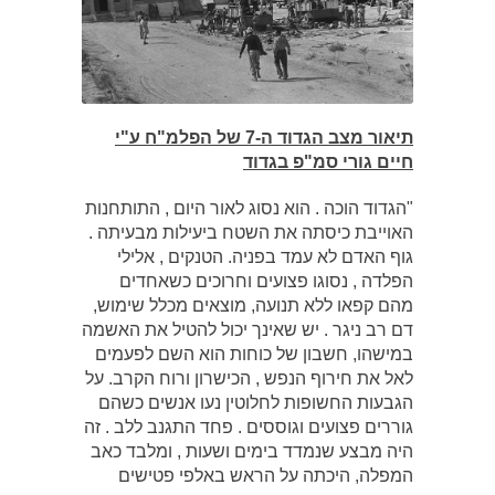
תיאור מצב הגדוד ה-7 של הפלמ"ח ע"י
חיים גורי סמ"פ בגדוד
"הגדוד הוכה . הוא נסוג לאור היום , התותחנות
האוייבת כיסתה את השטח ביעילות מבעיתה .
גוף האדם לא עמד בפניה. הטנקים , אלילי
הפלדה , נסוגו פצועים וחרוכים כשאחדים
מהם קפאו ללא תנועה, מוצאים מכלל שימוש,
דם רב ניגר . יש שאינך יכול להטיל את האשמה
במישהו, חשבון של כוחות הוא השם לפעמים
לאל את חירוף הנפש , הכישרון ורוח הקרב. על
הגבעות החשופות לחלוטין נעו אנשים כשהם
גוררים פצועים וגוססים . פחד התגנב ללב . זה
היה מבצע שנמדד בימים ושעות , ומלבד כאב
המפלה, היכתה על הראש באלפי פטישים