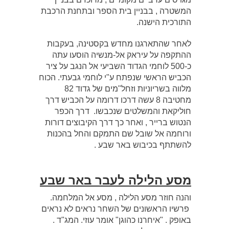
המשטרה , בבניין בית הספר ובתחנת הרכבת
התורכית הישנה.
לאחר שהתארגנו מחדש בקסטינה, בעקבות
ההתקפה על עיראק אל-מנשיה הוסעו עתה
כ-500 לוחמי הגדוד השביעי אל הנגב על ציר
הכביש הראשי שנפתח ע"י לוחמי גבעתי. הכוח
מלווה בשריוניות וזחל"מים של גדוד 82
מחטיבה 8 עשה דרכו דרומה על הכביש דרך
חוליקאת והמשלטים שנכבשו. דרך הכפר
הנטוש ברייר , ואחר כך דרך הקיבוצים דורות
ורוחמה אל שובל שם התמקם והחל בהכנות
להשתתף בכיבוש באר שבע .
מסע הלילה לעבר באר שבע
והנה חוזר מסע הלילה , מסע אל המלחמה.
פרשיו הראשונים של השחר נראים לא נראים
באופק . "איחרנו כהוגן" אומר עוזי. המג"ד .