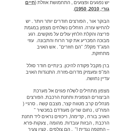
יש נפגעים ופצועים , התחמושת אוזלת (
חיים
גורי, 2010, 1950)
.
הבוקר אור , הפורצים חודרים יותר ויותר . יש
להחיש עזרה. הזחלים נשלחים מצפון במגמת
פריצה והקלת הלחץ עולים על מוקשים. רגע
מבוכה המכריע את קור הרוח והתבונה. עוזי
המג"ד מקלל: "הם חוזרים" . אש האויב
מתחזקת.
ברן מקבל פקודה להיכון. בינתיים חודר סולל
המ"פ ומעמיק מדרום-מזרח. התנגדות האויב
עדיין נחושה.
מצפון מתחילים לשלח פגזים אל מערכת
הביצורים הצפונית ותחנת הרכבת. הפורצים
מנהלים קרב מטווח קצר, מצבם קשה . סרגיי (
המח"ט , נחום שריג) מעודדם במכשיר "
האויב בורח , קדימה!, ריכוזים נראים ליד תחנת
הרכבת , הבזות עובדות. מהומה , צעקות-פרא
– התקפה נגדית !" , הם צולפים , קצין צעיר