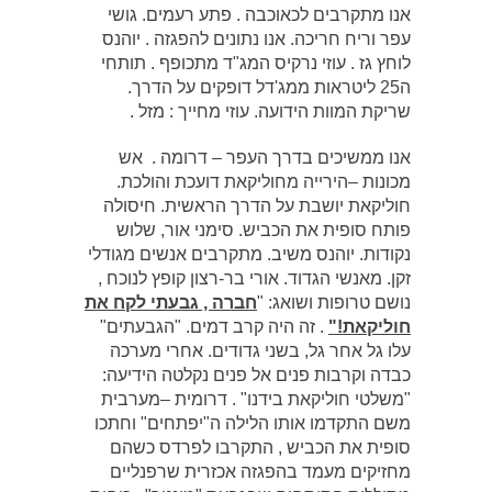
אנו מתקרבים לכאוכבה . פתע רעמים. גושי
עפר וריח חריכה. אנו נתונים להפגזה . יוהנס
לוחץ גז . עוזי נרקיס המג"ד מתכופף . תותחי
ה25 ליטראות ממג'דל דופקים על הדרך.
שריקת המוות הידועה. עוזי מחייך : מזל .
אנו ממשיכים בדרך העפר – דרומה . אש
מכונות –הירייה מחוליקאת דועכת והולכת.
חוליקאת יושבת על הדרך הראשית. חיסולה
פותח סופית את הכביש. סימני אור, שלוש
נקודות. יוהנס משיב. מתקרבים אנשים מגודלי
זקן. מאנשי הגדוד. אורי בר-רצון קופץ לנוכח ,
נושם טרופות ושואג: "
חברה , גבעתי לקח את
חוליקאת!"
. זה היה קרב דמים. "הגבעתים"
עלו גל אחר גל, בשני גדודים. אחרי מערכה
כבדה וקרבות פנים אל פנים נקלטה הידיעה:
"משלטי חוליקאת בידנו" . דרומית –מערבית
משם התקדמו אותו הלילה ה"יפתחים" וחתכו
סופית את הכביש , התקרבו לפרדס כשהם
מחזיקים מעמד בהפגזה אכזרית שרפנליים