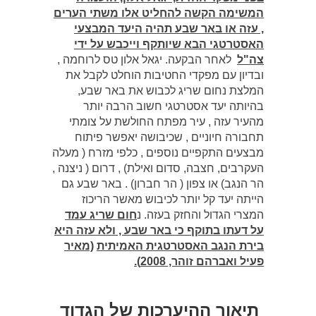
המשימה הקשה להחליט אלו משתי הערים
, עזה או באר שבע תהיה היעד המבצעי
האסטרטגי הבא שיותקף וייכבש על ידי
צה"ל
לאחר הבקעה. יגאל אלון טס לרוחמה ,
ובדיון עם מפקדי החטיבות הוחלט לקבל את
המלצת נחום שריג לכבוש את באר שבע,
בהיותה יעד אסטרטגי חשוב הרבה יותר
מהעיר עזה , עיר מפתח החולשת על צומתי
תחבורה חיוניים , שכיבושה יאפשר פיתוח
מבצעים התקפיים נוספים , כלפי מזרח ( מעלה
העקרבים, חצבה, סדום ואילת) , דרום ( ניצנה ,
הר הנגב) או צפון ( הר חברון) . באר שבע גם
הייתה יעד קל יותר לכיבוש מאשר הריכוז
המצרי הגדול והחזק בעזה. נ
חום שריג עמד
על דעתו בתוקף כי באר שבע , ולא עזה היא
בירת הנגב האסטרטגית האמיתית
(מאיר
פעיל ואברהם זוהר, 2008).
תיאור ההיערכות של הגדוד