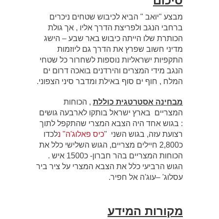
סיכום
מבצע "יואב " הביא לכיבוש שטחים ניכרים
ברחבי הנגב ולפריצת הדרך אליו , אך גולת
הכותרת שלו הייתה כיבוש באר שבע – הישג
מדיני חשוב שפרץ את הדרך גם ליוזמות
התקפיות ישראליות נוספות לשחרור כל שטחי
הנגב מידי המצרים והירדנים בואכה דרום ים
המלח , חוף ים סוף באילת ומדבר סיני הצפוני.
מבחינה אסטרטגית כוללת
, הכוחות
המצריים בארץ ישראל בותקו לארבעה גושים
: בגוש אחד היה הצבא המצרי שהתקפל לתוך
רצועת עזה, בגוש השני "
כיס פאלוג'ה" נ
לכדו
כ2,800 חיילים מצריים, הגוש השלישי כלל את
הכוחות המצריים בהר חברון- כ1500 איש .
הגוש הרביעי כלל את הצבא המצרי על ציר ביר
עסלוג' –עוג'ה אל חפיר.
מקורות המידע