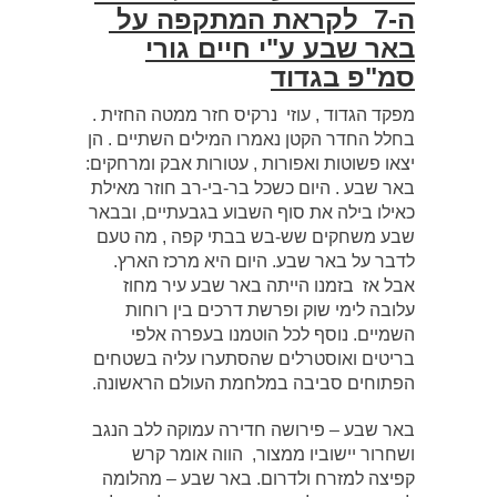
ה-7 לקראת המתקפה על
באר שבע ע"י חיים גורי
סמ"פ בגדוד
מפקד הגדוד , עוזי נרקיס חזר ממטה החזית .
בחלל החדר הקטן נאמרו המילים השתיים . הן
יצאו פשוטות ואפורות , עטורות אבק ומרחקים:
באר שבע . היום כשכל בר-בי-רב חוזר מאילת
כאילו בילה את סוף השבוע בגבעתיים, ובבאר
שבע משחקים שש-בש בבתי קפה , מה טעם
לדבר על באר שבע. היום היא מרכז הארץ.
אבל אז בזמנו הייתה באר שבע עיר מחוז
עלובה לימי שוק ופרשת דרכים בין רוחות
השמיים. נוסף לכל הוטמנו בעפרה אלפי
בריטים ואוסטרלים שהסתערו עליה בשטחים
הפתוחים סביבה במלחמת העולם הראשונה.
באר שבע – פירושה חדירה עמוקה ללב הנגב
ושחרור יישוביו ממצור, הווה אומר קרש
קפיצה למזרח ולדרום. באר שבע – מהלומה