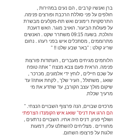
ברן ואנשיו קרבים , הם נעים במהירות ,
חולפים על פני סוללת הרכבת ופורצים פנימה.
התרסקויות רימונים ואש תת-מקלעים מבשרת
על פעולות הביעור. האויב מוגר. האש דועכת
והולכת. בשעה 09:15 משתרר שקט . האנשים
מתרוממים , מסתכלים איש בפני רעהו . נחום
שריג קולט : "באר שבע שלנו !! "
הלוחמים מגיחים מעברים , העתודות פורצות
פנימה. הראית פעם צבא מנצח " אתה טופח
על שכם חיילים , לוחץ ידי אלמונים, מכרכר ,
שואג , משתולל , העיר שלך , לקחת אותה! עד
שיקום מולך עצב הקורבן, עד שתדע את מי
מרעיך שכלת.
מרכזים שבויים, הנה פרצוף השבויים הנצחי. "
הם הרגו את דניס" שואג איש הקומנדו הצרפתי
ושולף פגיון. דניס היה אחיו. השבויים נרתעים ,
מחווירים . מצליחים להשתלט עליו, דמעות
זולגות על פרצופו השחום.