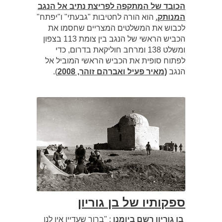
הכובד של המתקפה לפריצת נתיב אל הנגב
המנותק.
הוא הורה לחטיבות "גבעתי" ו"יפתח"
לכבוש את המשלטים המצריים שחסמו את
הכביש הראשי של הנגב בין צומת 113 בצפון
ומשלט 138 ומרחב חוליקאת בדרום, כדי
לפתוח סופית את הכביש הראשי המוביל אל
הנגב
(מאיר פעיל ואברהם זוהר, 2008
).
ספקותיו של בן גוריון
בן גוריון רשם ביומנו
: "ברור שעדיין אין לנו