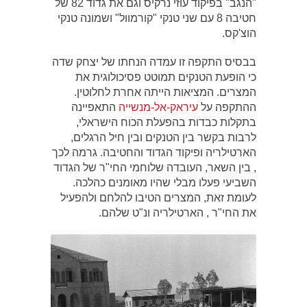
"הנגב" בפיקוד עוזי נרקיס וגם את גדוד 82 של
חטיבה 8 עם שני טנקי "קורמוול" ושמונה טנקי
הוצ'קס.
בבסיס התקפה זו עמדה הנחתו של יצחק שדה
כי הופעת הטנקים תמוטט פסיכולוגית את
המצרים. המציאות הייתה אחרת לחלוטין.
ההתקפה על
עיראק-אל-מנשייה
התאפיינה
בתקלות כבדות בהפעלת הכוח הישראלי,
לרבות בקשר בין הטנקים ובין חיל הרגלים,
הארטילריה ופיקוד הגדוד והחטיבה. גרמה לכך
, בין השאר, העובדה שלוחמי החי"ר של הגדוד
השביעי פעלו מבלי שהיו מאומנים כהלכה.
לעומת זאת, המצרים הטיבו להלחם ולהפעיל
את החי"ר , הארטילריה ונ"ט שלהם.