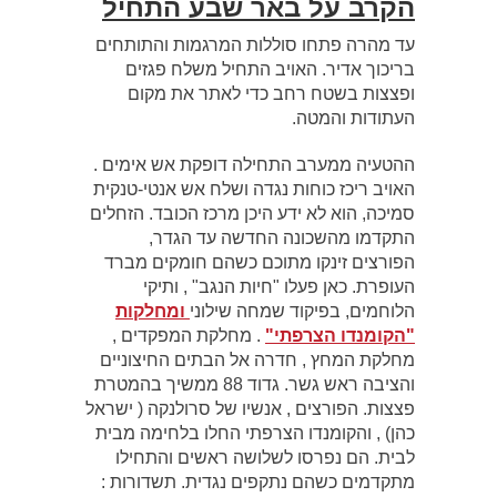
הקרב על באר שבע התחיל
עד מהרה פתחו סוללות המרגמות והתותחים
בריכוך אדיר. האויב התחיל משלח פגזים
ופצצות בשטח רחב כדי לאתר את מקום
העתודות והמטה.
ההטעיה ממערב התחילה דופקת אש אימים .
האויב ריכז כוחות נגדה ושלח אש אנטי-טנקית
סמיכה, הוא לא ידע היכן מרכז הכובד. הזחלים
התקדמו מהשכונה החדשה עד הגדר,
הפורצים זינקו מתוכם כשהם חומקים מברד
העופרת. כאן פעלו "חיות הנגב" , ותיקי
הלוחמים, בפיקוד שמחה שילוני
ומחלקות
"הקומנדו הצרפתי"
. מחלקת המפקדים ,
מחלקת המחץ , חדרה אל הבתים החיצוניים
והציבה ראש גשר. גדוד 88 ממשיך בהמטרת
פצצות. הפורצים , אנשיו של סרולנקה ( ישראל
כהן) , והקומנדו הצרפתי החלו בלחימה מבית
לבית. הם נפרסו לשלושה ראשים והתחילו
מתקדמים כשהם נתקפים נגדית. תשדורות :