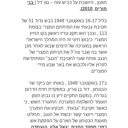
חאנון , היושבת על כביש עזה – םג 'דל (
בני
מוריס,
2010).
בליל 16-17 באוקטובר 1948 כבש גדוד 51 של
חטיבת גבעתי את המיתחם המצרי בצומת
113 , ובכך הוא תקע טריז ראשון בקו החיץ
המצרי. כיבוש חיוני זה היה המהלך הישראלי
הראשון במערכה של הימים שבאו לאחר מכן
אשר בה שבר צה"ל את הניתוק המצרי של
הנגב ופתח שער לחטיבת "הנגב" המתחדשת
לפרוץ אליו ולכבוש את באר שבע מידי
המצרים.
ב17 באוקטובר 1948 , באותו יום ביקר שר
הבטחון , דוד בן גוריון, במפקדת חזית הדרום
בגדרה. במקום התקיים דיון בו נבחן הזמן
העומד להשלמת המערכה. התעורר חשש , כי
כאשר חטיבת "גבעתי, תבקיע את המערך
המצרי וייווצר קשר יבשתי אל הנגב , תחליט
מועצת הבטחון של האו"ם על הפסקת אש.
בפני מפקד החזית, יגאל אלון, הועמדה