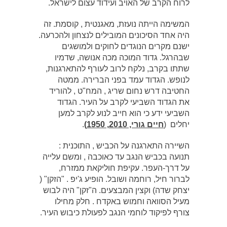
לרוח הקרב של האויב ועידוד עצום לישראל.
המשימה הייתה נועזת, מאגנטית , קוסמת. זה
היה אחד הסיכונים המובילים לנצחון ולהכרעה.
ישנם מקרים הנוגדים לחוקים ולמושגים
שבהרגל. גדוד המוכה מכה אנושה, שדמיו
שתתו בקרב, נלקח לרוב לעורף להתארגנות,
לנופש. הגדוד עמד בפני הברירה. ממטה
החטיבה דרש נחום שריג , המח"ט , להוריד
את הגדוד השביעי לקרב על העיר. הגדוד
השביעי ידע כי הוא חייב לנוע לקרב למען
יחלים (
חיים גורי, 2010, 1950)
.
השיירה התארגנה על הכביש , התוכנית :
תנועה בכביש הנגב עד כאוכבה , ומשם עלייה
על דרך-העפר. עקיפת חוליקאת ממזרח,
לברור חיל, רוחמה ושובל. הופיע ג'יפ . "הזקן" (
יצחק שדה) וקצין המבצעים. ה"זקן" היה לבוש
מעיל הסוואה וחמוש באקדח . חלק מחילו
צורף לפיקוד לוחמי הנגב לפעולת כיבוש העיר.