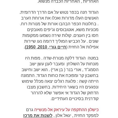
האחריות , האחריות הכבדה מנשוא.
הגדוד חנה בכפר נטוש על אם הדרך הדרומית.
האנשים העלו מדורות ואכלו את ארוחת הערב
. בחלונות הכפר הבהבו אורות של מנורות רוח.
מכוניות משא, אוטובוסים וג'יפים מאובקים
חסו בין העצים. קולות שירה נשמעו ממקומות
שונים . על הכביש המוליך דרומה נעו שיירות
אפילות אל החזית (
חיים גורי, 2010, 1950)
.
במטה הגדוד דלקה מנורת-שדה . מפות היו
מונחות על השולחן ומעבר לענן עשן ישב
הסמג"ד , אורי בנר ( בן ארי) . הוא ישב וחישב
בחשבון קר ומפוכח את כוחות הגדוד. התמונה
הייתה קשה : פלוגת רגלים יצאה מכלל שימוש
ונפגעים היו בשאר היחידות. בחשבון מצבו
הדחוק של הגדוד אי אפשר שלא להרהר
קודרנית בסיכויים העתידיים.
כישלון ההתקפה על עיראק אל-מנשייה
גרם
למפקד החזית , יגאל אלון ,
לשנות את מרכז