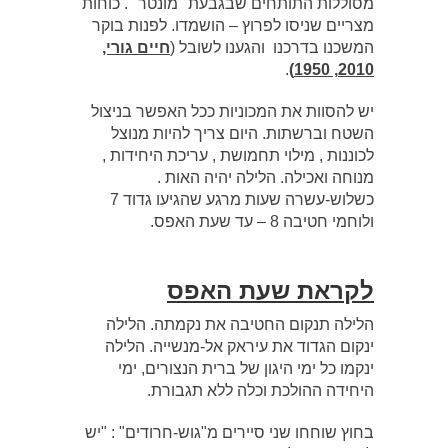
מסוללות התותחים שבגבעת "מונטר" . כוחות
מצריים שניסו לפרוץ – הושמדו. לפנות בוקר
המשכנו בדרכנו והגענו לשובל (
חיים גורי,
.
2010, 1950)
יש להסוות את המכוניות ככל האפשר בניצול
השטח וברשתות. היום צריך להיות מנוצל
לכוננות , מילוי תחמושת , עריכת היחידות ,
מנוחה ואכילה. הלילה יהיה האות .
כשלוש-עשרה שעות מרגע שהגיעו גדוד 7
ולוחמי חטיבה 8 – עד שעת האפס.
לקראת שעת האפס
הלילה תנקום החטיבה את נקמתה. הלילה
ינקום הגדוד את עיראק אל-מנשייה. הלילה
ינקמו כל ימי היגון של ברית הנצורים, ימי
היחידה ההולכת וכלה ללא תגבורת.
בחוץ שוחחו שני סיירים מ"גוש-חרודים" : "יש