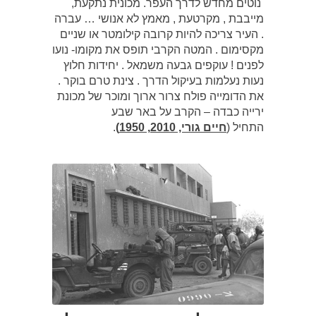
נוטים מחדש לדרך העפר. מכונית נתקעת,
מייבבת , מקרטעת , מאמץ לא אנושי … עברה
. העיר צריכה להיות קרובה קילומטר או שניים
מקסימום . המטה הקרבי תופס את מקומו- נועו
לפנים ! עוקפים גבעה משמאל . יחידות חלוץ
נעות נעלמות בעיקול הדרך . צינת טרם בוקר .
את הדומייה פולח צרור ארוך ומוכר של מכונת
ירייה כבדה – הקרב על באר שבע
התחיל (
חיים גורי, 2010, 1950)
.