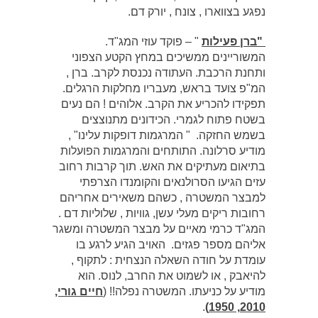
נפגע בצווארו , צונח , יורק דם.
"ברן פעילות
" – פוקד עוזי המג"ד.
המשוריינים ממשיכים במחץ הקטע הצפוני
ותחנת הרכבת. העתודה נכנסת לקרב. ברן ,
המ"פ צועד בראש, מעבריו מחלקות הרגלים.
תפקידו להכריע את הקרב. אלוהים ! הם נעים
בשטח פתוח לגמרי. הכידונים מתנוצצים
בשמש החזקה. " המרגמות דופקות עלינו" ,
מודיע סרלונה. התותחים והמרגמות הפועלות
בתיאום מעתיקים את האש. תוך קרבות רחוב
עזים הגיעו הסרולנאים והקומנדו הצרפתי
למבצר המשטרה , כשהם משאירים אחריהם
רחובות ריקים מעלי עשן, גוויות , שלוליות דם .
המג"ד כרמי מאיים על מבצר המשטרה ומשגר
אליהם מספר פגזים. האויב הגיע לרגע בו
עומדת על חודה השאלה הנצחית : לתקוף ,
להיאבק , או לשמוט את החרב, לנוס. הוא
מודיע על כניעתו. המשטרה נפלה!! (
חיים גורי,
.
2010, 1950)