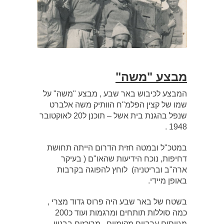
מבצע "משה"
המבצע לכיבוש באר שבע , מבצע "משה" על
שמו של קצין הפלמ"ח הוותיק משה אלברט
שנפל בהגנת בית אשל – תוכנן ל20 לאוקטובר
1948 .
במטכ"ל ובמטה חזית הדרום הייתה תחושת
דחיפות, נוכח הידיעות שהאו"ם ( בעיקר
ארה"ב ובריטניה) לוחץ להפוגה בקרבות
באופן מיידי.
בשטח של באר שבע היה פרוס גדוד מצרי ,
כמה סוללות תותחים ומרגמות ועוד כ200
מגויסים ערביים מקומיים , מרוכזים בבניין