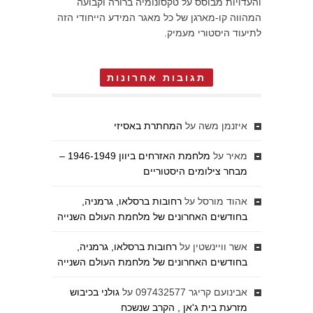
והעדויות מבוסס על טקסונומיה ברורה וקבועה
המהווה קו-מארגן של כל מאגר המידע הייחודי הזה
לתיעוד היסטורי מעמיק.
תגובות אחרונות
איזנמן משה
על
המחתרת באסיזי
מאיר
על
מלחמת האזרחים ביוון 1946-1949 –
מבחר צילומים היסטוריים
אהוד מורסל
על
רחובות ברסלאו, גרמניה,
בחודשים האחרונים של מלחמת העולם השנייה
אשר וויינשטין
על
רחובות ברסלאו, גרמניה,
בחודשים האחרונים של מלחמת העולם השנייה
אבינועם קריגר 097432577
על
גולני בכיבוש
מזרעת בית ג'אן , הקרב שנשכח