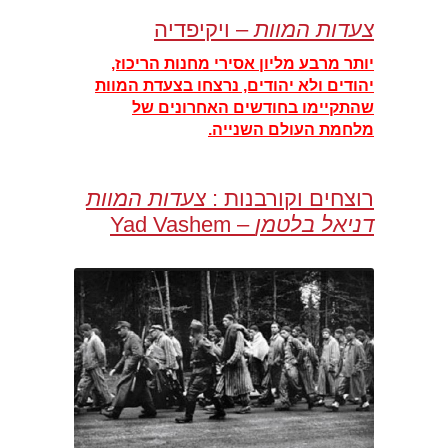
צעדות המוות
– ויקיפדיה
יותר מרבע מליון אסירי מחנות הריכוז,
יהודים ולא יהודים, נרצחו בצעדת המוות
שהתקיימו בחודשים האחרונים של
מלחמת העולם השנייה.
רוצחים וקורבנות :
צעדות המוות
דניאל בלטמן
– Yad Vashem