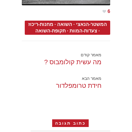
6
המשטר-הנאצי
·
השואה
·
מחנות-ריכוז
·
צעדות-המוות
·
תקופת-השואה
מאמר קודם
מה עשית קולומבוס ?
מאמר הבא
חידת טרומפלדור
כתוב תגובה