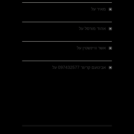
מאיר
על
מלחמת האזרחים ביוון 1946-1949 –
מבחר צילומים היסטוריים
אהוד מורסל
על
רחובות ברסלאו, גרמניה,
בחודשים האחרונים של מלחמת העולם השנייה
אשר וויינשטין
על
רחובות ברסלאו, גרמניה,
בחודשים האחרונים של מלחמת העולם השנייה
אבינועם קריגר 097432577
על
גולני בכיבוש
מזרעת בית ג'אן , הקרב שנשכח