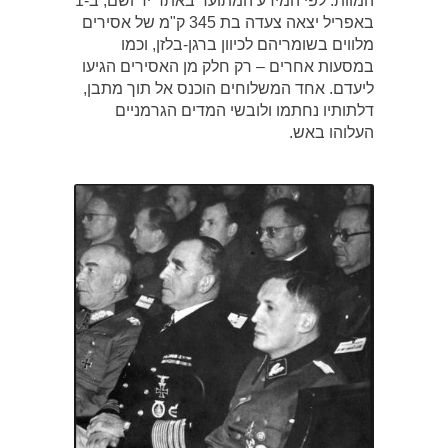
המוות. לפי המידע המתועד באתר יד ושם, ב-1
באפריל יצאה צעדה בת 345 ק"מ של אסירים
מלווים בשומריהם לכיוון ברגן-בלזן, וכמו
במסעות אחרים – רק חלק מן האסירים הגיעו
ליעדם. אחד המשלוחים הוכנס אל תוך מתבן,
דלתותיו נחתמו ולובשי המדים הגרמניים
העלוהו באש.