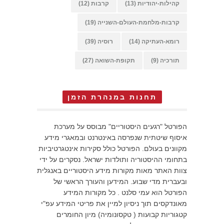
קהילות-יהודיות
(13)
קרבות
(12)
קרבות-מלחמת-העולם-השנייה
(19)
רומא-העתיקה
(14)
רוסיה
(39)
תורכיה
(9)
תקופת-השואה
(27)
תחנות במנהרת הזמן
הפורטל "רגעים היסטוריים" מבוסס על מערכת
איסוף שיטתית שנפרסה באינטרנט ובמאגרי מידע
מקוונים בעולם. הפורטל כולל סקירות אינטגרטיביות
בתחומי ההיסטוריה ותולדות ישראל. נסקרים על ידי
צוות האתר מאות מקורות מידע היסטוריים באנגלית
ובעברית מדי שבוע. המידען והעורך הראשי של
הפורטל הוא עמי סלנט . כל מקורות המידע
מאונדקסים תוך ניסיון למיין את פריטי המידע עפ"י
קטגוריות קבועות ( טקסונומיה) מיון החומרים