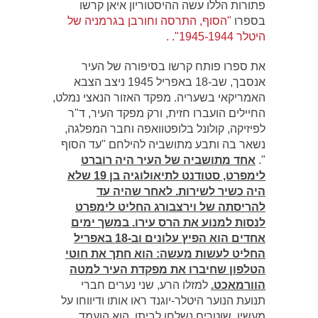
פתורות הללו עשה ההיסטוריון איאן קרשו
בספרו
"הסוף, התרסה וחורבן בגרמניה של
היטלר 1945-1944". .
את ספרו פותח קרשו בסיפורה של העיר
אנסבך, שב-18 באפריל 1945 ניצב הצבא
האמריקאי בשעריה. מפקד האזור הנאצי נמלט,
החיילים הועברו חזית, ורק מפקד העיר, ד"ר
לפיזיקה, קולונל בלופטוואפה וחבר המפלגה,
נשאר בה ותבע מתושביה להילחם "עד הסוף
".
אחד מתושביה של העיר היה רוברט
לימפרט, סטודנט לתיאולוגיה בן 19 שלא
היה כשיר לשירות. לאחר שהיה עד
להריסתה של וירצבורג החליט לימפרט
לנסות למנוע את הרס עירו. במשך ימים
אחדים הוא הפיץ עלונים וב-18 באפריל
החליט לעשות מעשה: הוא חתך את חוטי
הטלפון שחיברו את מפקדת העיר למטה
הוורמאכט.
למזלו הרע, שני נערים חברי
תנועת הנוער היטלר-יוגנד ראו אותו ודיווחו על
מעשיו. שוטרים נשלחו לביתו, הוא הועמד