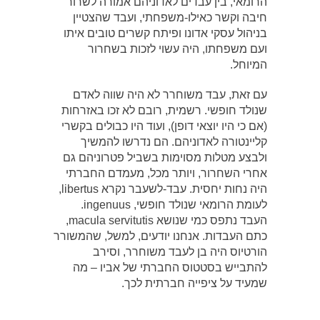
הרומאי, בין עבדים לאדוניהם אמורה לשרור
חיבה וקשר כאילו-משפחתי, ועבד שהצטיין
בניהול עסקי אדונו ופיתח קשרים טובים איתו
ועם משפחתו, היה עשוי לזכות בשחרור
המיוחל.
עם זאת, עבד משוחרר לא היה שווה לאדם
שנולד חופשי. רשמית, רובם לא זכו באזרחות
(אם כי היו יוצאי דופן), ועוד היו כבולים בקשרי
קליינטורה לאדוניהם. הם נדרשו להמשיך
ולבצע מטלות מסוימות בשביל פטרוניהם גם
אחרי השחרור, ויותר מכל, מעמדם החברתי
היה נחות יחסית. עבד-לשעבר נקרא libertus,
לעומת הרומאי שנולד חופשי, ingenuus.
העבד נתפס כמי שנושא macula servitutis,
כתם העבדות. אנחנו יודעים, למשל, שהמשורר
הורטיוס היה בן לעבד משוחרר, וסירב
להתבייש בסטטוס החברתי של אביו – מה
שמעיד על ציפייה חברתית לכך.