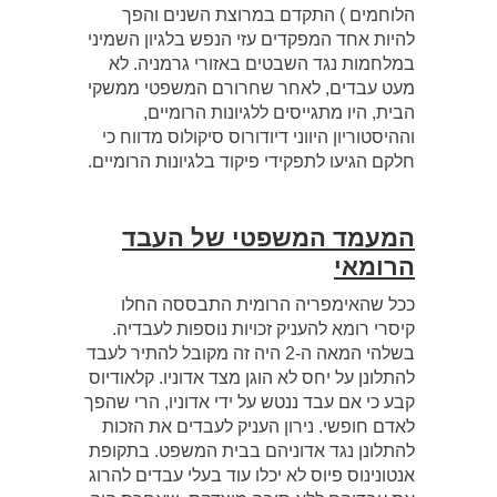
הלוחמים ) התקדם במרוצת השנים והפך
להיות אחד המפקדים עזי הנפש בלגיון השמיני
במלחמות נגד השבטים באזורי גרמניה. לא
מעט עבדים, לאחר שחרורם המשפטי ממשקי
הבית, היו מתגייסים ללגיונות הרומיים,
וההיסטוריון היווני דיודורוס סיקולוס מדווח כי
חלקם הגיעו לתפקידי פיקוד בלגיונות הרומיים.
המעמד המשפטי של העבד
הרומאי
ככל שהאימפריה הרומית התבססה החלו
קיסרי רומא להעניק זכויות נוספות לעבדיה.
בשלהי המאה ה-2 היה זה מקובל להתיר לעבד
להתלונן על יחס לא הוגן מצד אדוניו. קלאודיוס
קבע כי אם עבד ננטש על ידי אדוניו, הרי שהפך
לאדם חופשי. נירון העניק לעבדים את הזכות
להתלונן נגד אדוניהם בבית המשפט. בתקופת
אנטונינוס פיוס לא יכלו עוד בעלי עבדים להרוג