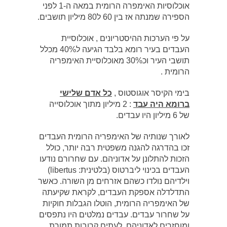
אוכלוסיות האימפרה הרומית במאה ה-1 לפני
הספירה שמנתה אז בין 60 ל80 מיליון תושבים.
על פי הערכות ההיסטריונים , אוכלוסיית
העבדים בעיר רומא בלבד הגיעה ל40% מכלל
תושבי העיר וכ30% מאוכלוסיית האימפריה
הרומית .
בימי הקיסר אוגוסטוס ,
כל אדם שלישי
ברומא היה עבד
: 2 מיליון מתוך אוכלוסייה
של 6 מיליון היו עבדים.
לאורך שנותיה של האימפריה הרומית העבדים
זכו בהדרגה להגנה משפטית רבה יותר, כולל
הזכות להתלונן על אדוניהם. עם שחרורם נודעו
העבדים בכינוי ליברטוס (בלטינית: libertus)
וילדיהם נולדו כשהם אזרחים מן השורה. כאשר
התדלדלה אספקת העבדים, לקראת שקיעתה
של האימפריה הרומית, הוטלו הגבלות חוקיות
על שחרור עבדים. עבדים נמלטים היו נתפסים
ומוחזרים לאדוניהם, לעתים קרובות תמורת