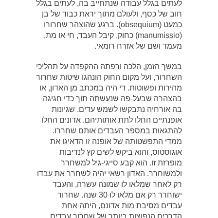
לעתים בגלל עבודה שנתחייב בה, לעתים בגלל
חוב של כסף, ולעולם מתוך יראת כבוד של בן
כמעט (obsequium). ברגע שהוצהר שחרורו
(manumissio) כחוק, קיבל העבד, חי או מת,
מעמד ושם של אזרח רומאי.
במשך הזמן, הלכה ורפתה ההקפדה על תהליכי
השחרור, ועל מקום החוק הונהגו שיטות שחרור
מהירות ופשוטות. די היה במכתב מן האדון, או
בהצהרה שבעל-פה שנעשתה תוך כדי חגיגה
בה אורחיה נתבקשו לשמש עדים. שגיונות
אופנתיים החלו לתת אותותיהם. אדונים החלו
להתגאות במספר העבדים אותם שחררו.
ממדי התפשטותה של אופנה זו הדאיגו את
אוגוסטוס, והוא ביקש לשים קץ לנדיבות
מופרזת זו. הוא קבע סייגי-גיל למשחרר
ולמשוחרר. האדון רשאי יהיה לשחרר את עבדו
רק לאחר שמלאו לו שמונה עשרה, והעבד
ישוחרר רק אם מלאו לו 30 שנה. שחרור
עבדים מסיבת מות אדונם, היתה אחת
הדרכים הנפוצות ביותר של שחרור עבדים