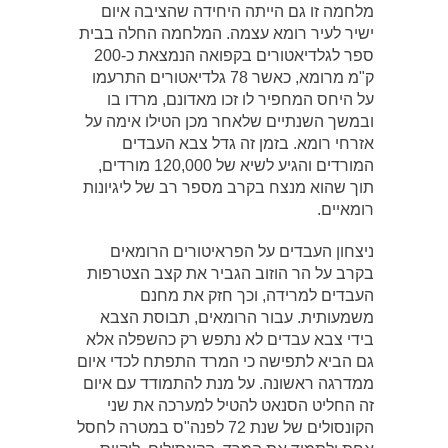
מלחמה זו גם הייתה היחידה שהציבה איום
ישיר לעיר רומא עצמה. המלחמה החלה בבית
ספר לגלדיאטורים בקפואה הנמצאת כ-200
ק"מ מרומא, כאשר 78 גלדיאטורים התרעמו
על היחס המחפיר לו זכו מאדונם, מרדו בו
ובמשך השנתיים שלאחר מכן הטילו אימה על
אזרחי רומא. בזמן זה גדל צבא העבדים
המורדים והגיע לשיא של 120,000 מורדים,
תוך שהוא מנצח בקרב מספר רב של ליגיונות
רומאיים.
ניצחון העבדים על הפראיטורים הרומאים
בקרב על הר הוזוב הגביר את קצב הצטרפות
העבדים למרידה, וכך חזק את מחנם
משמעותית. עבור הרומאים, תבוסת הצבא
בידי צבא עבדים לא נתפש רק כהשפלה אלא
גם הביא לתפישה כי המרד התפתח לכדי איום
ממדרגה ראשונה. על מנת להתמודד עם איום
זה החליט הסנאט להטיל למערכה את שני
הקונסולים של שנת 72 לפנה"ס במטרה לחסל