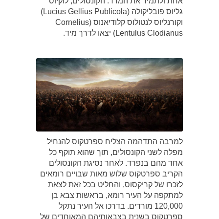
אחת ולתמיד את המרד. הקונסולים, לוקיוס
גליוס פובליקולה (Lucius Gellius Publicola)
וקורנליוס לנטולוס קלודיאנוס (Cornelius
Lentulus Clodianus) יצאו לדרך מיד.
למרבה התדהמה הצליח ספרטקוס להנחיל
מפלה לשני הקונסולים, תוך שהוא תוקף כל
אחד מהם בנפרד. לאחר נסיגת הקונסולים
הקריב ספרטקוס שלוש מאות שבויים רומאים
לזכרו של קריקסוס, והחליט בכל זאת לצאת
למתקפה על העיר רומא, בראשות צבא בן
120,000 מורדים. בדרכו אל העיר נתקל
ספרטקוס בשנית בצבאותיהם המאוחדים של