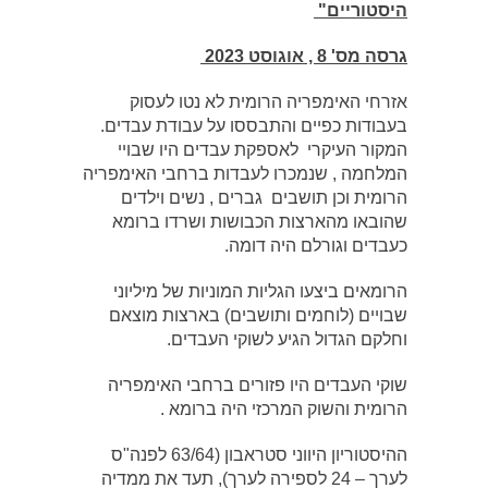
היסטוריים"
גרסה מס' 8 , אוגוסט 2023
אזרחי האימפריה הרומית לא נטו לעסוק
בעבודות כפיים והתבססו על עבודת עבדים.
המקור העיקרי לאספקת עבדים היו שבויי
המלחמה , שנמכרו לעבדות ברחבי האימפריה
הרומית וכן תושבים גברים , נשים וילדים
שהובאו מהארצות הכבושות ושרדו ברומא
כעבדים וגורלם היה דומה.
הרומאים ביצעו הגליות המוניות של מיליוני
שבויים (לוחמים ותושבים) בארצות מוצאם
וחלקם הגדול הגיע לשוקי העבדים.
שוקי העבדים היו פזורים ברחבי האימפריה
הרומית והשוק המרכזי היה ברומא .
ההיסטוריון היווני סטראבון (63/64 לפנה"ס
לערך – 24 לספירה לערך), תעד את ממדיה