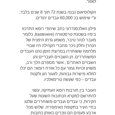
לאזור.
הקולוסיאום נבנה בשנת 72 תוך 8 שנים בלבד,
ע”י שימוש בכ 60,000 עבדים יהודים.
פילון האלכסנדרוני כתב שיהודי רומא התרכזו
בימיו בשכונת טרסטוורה (trastevere, כלומר
מעבר לנהר טיבר, משמע גדתו הימנית של
הנהר) וחלק ניכר מחברי הקהילה היו שבויי
מלחמה ששוחררו.במרוצת הזמן נהנו העבדים
המשוחררים, הן השבויים העבריים והן
השבויים האחרים , אשר מספרם הלך ורב,
משויון זכויות גמור עם כל אזרח רומאי; הם יכלו
למלא מישרות גבוהות, לאגור הון ולקנות
עבדים – כפי שעשה טרימאלכיו.
העובר בין חורבות רומא העתיקה, עשוי
להתרשם למקרא הכתובות השונות שעל
הקירות, כי עבדים ועבדים-משוחררים שלטו
בחיי העיר בתקופת האימפריה. שלוש מכל
ארבע פעמים הם נזכרים באותן כתובות.