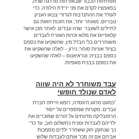
מפחיתות הכבוד שבאזרחות מדרגה שניה,
במאמציו לקדם את פני ירידת הילודה. כדי
לעודד את ההתנדבות לגדודי צבאו העניק
טבריוס, מאוחר יותר, את הזכות הזאת גם
לחיילים לשעבר שהיו עבדים. לאחר מכן אישר
קלאודיוס את מלוא זכויות האזרח לעבדים
משוחררים בלי הבדל מין, שהשקיעו את כספם
בציוד אוניות סוחר; נירון – לאלה שהשקיעו את
כספם בבניה; וטראיאנוס – לאלה שהשקיעו
את כספם בבנית מאפיות.
עבד משוחרר לא היה שווה
לאדם שנולד חופשי
"כמעט מרגע היווסדה, רומא הייתה חברת
עבדים. מקורות שמספרים על ייסוד
הרפובליקה מדווחים על הורים שמוכרים את
ילדיהם לעבדות זמנית כתשלום חוב, עד כדי
כך שנחקק חוק ששחרר ילדים מסמכות
אביהם אם זה מכר אותם לעבדות שלוש