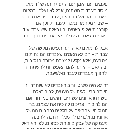
פעמים. עם הזמן ועם התפתחותה של רומא,
מוסד העבדות השתנה, אבל לא נעלם. במקום
שיעבוד זמני של בני העיר, עבדים יובאו מבחוץ
– שבויי מלחמה נמכרו לעבדות, וכך גם
קורבנות של פיראטים. היו כאלה ששועבדו עוד
בארץ מוצאם והגיעו לרומא כעבדים דרך סחר.
אבל לרומאים לא הייתה תפיסה נוקשה של
עבדות – הם לא האמינו שעבדים הם נחותים
מטבעם, אלא נקלעו למצבם מכורח הנסיבות,
ובהתאם – הייתה להם האפשרות להשתחרר
ולהפוך מעבדים לעבדים-לשעבר.
זה לא היה פשוט, ורוב העבדים לא שוחררו. זו
הייתה פריווילגיה של מעטים, לרוב כאלה
ששירתו אדונים עשירים וחזקים במיוחד, וגם
הם לרוב היו צריכים להוכיח את עצמם. ברי
המזל היו אחראים על חלקים נרחבים ממשקי
אדוניהם, ולכן זכו להשכלה רחבה ולהבנה
מעמיקה של עסקים וניהול כספים. לפי האידאל