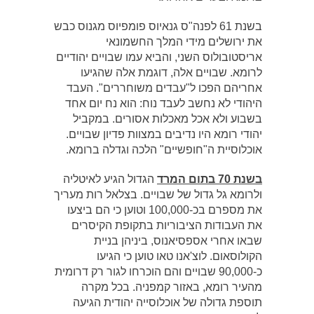
בשנת 61 לפנה"ס גנאיוס פומפיוס מגנוס כבש
את ירושלים מידי המלך החשמונאי
אריסטובולוס השני, והביא עמו שבויים יהודיים
לרומא. שבויים אלה, דוגמת אלה שהגיעו
אחריהם הפכו ל"עבדים משוחררים". העבד
היהודי לא נחשב לעבד נוח: הוא נח יום אחד
בשבוע ולא אכל מאכלות אסורים. במקביל
יהודי רומא היו נדיבים במצוות פדיון שבויים.
אוכלוסיית ה"חופשיים" הלכה וגדלה ברומא.
בשנת 70 בתום המרד
הגדול הגיע לאיטליה
ולרומא גל גדול של שבויים. בצלאל רות מעריך
את מספרם בכ-100,000 וטוען כי הם ביצעו
את העבודות הציבוריות בתקופת הקיסרים
שבאו אחרי אספסיאנוס, ביניהן בניית
הקולוסאום. לוצ'אנו טאו טוען כי הגיעו
כ-90,000 שבויים והם הוכרחו לגור רק דרומית
מהעיר רומא, באזור קמפניה. בכל מקרה
תוספת גדולה של אוכלוסייה יהודית הגיעה