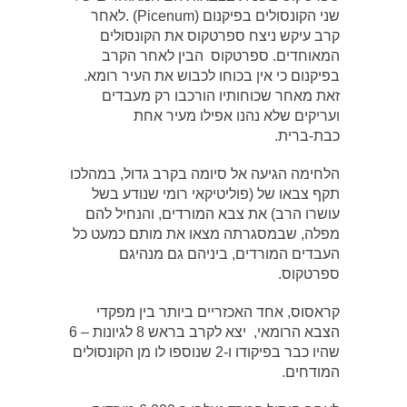
שני הקונסולים בפיקנום (Picenum) .לאחר
קרב עיקש ניצח ספרטקוס את הקונסולים
המאוחדים. ספרטקוס הבין לאחר הקרב
בפיקנום כי אין בכוחו לכבוש את העיר רומא.
זאת מאחר שכוחותיו הורכבו רק מעבדים
ועריקים שלא נהנו אפילו מעיר אחת
כבת-ברית.
הלחימה הגיעה אל סיומה בקרב גדול, במהלכו
תקף צבאו של (פוליטיקאי רומי שנודע בשל
עושרו הרב) את צבא המורדים, והנחיל להם
מפלה, שבמסגרתה מצאו את מותם כמעט כל
העבדים המורדים, ביניהם גם מנהיגם
ספרטקוס.
קראסוס, אחד האכזריים ביותר בין מפקדי
הצבא הרומאי, יצא לקרב בראש 8 לגיונות – 6
שהיו כבר בפיקודו ו-2 שנוספו לו מן הקונסולים
המודחים.