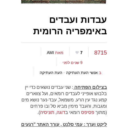
עבדות ועבדים
באימפריה הרומית
8715
7
מאת
AMI
9 שנים לפני
ב
אנשי העת העתיקה
·
העת העתיקה
בצילום הפתיחה
: שני עבדים נושאים כדי יין
בלבוש אופייני לעבדים רומאים, ועל צווארים
קמע נגד עין הרע. משמאל, עבד-נער נושא מים
ומגבות, והעבד מימין מביא סל ובו פרחים
(מתוך
פסיפס
רומאי ב
דוגה
,
תוניסיה
).
ליקט וערך : עמי סלנט , עורך האתר "רגעים