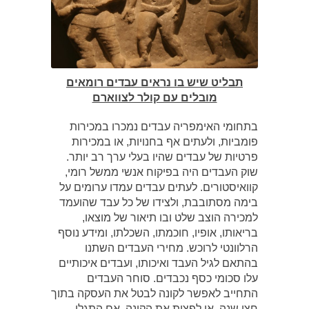
תבליט שיש בו נראים עבדים רומאים
מובלים עם קולר לצווארם
בתחומי האימפריה עבדים נמכרו במכירות
פומביות, ולעתים אף בחנויות, או במכירות
פרטיות של עבדים שהיו בעלי ערך רב יותר.
שוק העבדים היה בפיקוח אנשי ממשל רומי,
קוואיסטורים. לעתים עבדים עמדו ערומים על
בימה מסתובבת, ולצידו של כל עבד שהועמד
למכירה הוצב שלט ובו תיאור של מוצאו,
בריאותו, אופיו, חוכמתו, השכלתו, ומידע נוסף
הרלוונטי לרוכש. מחירי העבדים השתנו
בהתאם לגיל העבד ואיכותו, ועבדים איכותיים
עלו סכומי כסף נכבדים. סוחר העבדים
התחייב לאפשר לקונה לבטל את העסקה בתוך
חצי שנה, או לפצות את הקונה, אם התגלו