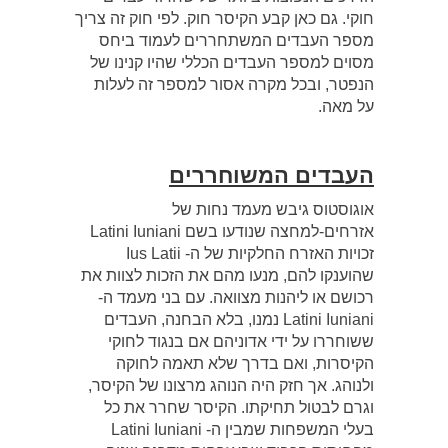
חוקי. גם כאן קבע הקיסר חוק. לפי חוק זה צריך
מספר העבדים המשתחררים לעמוד ביחס
מסוים למספר העבדים הכללי שהיו קנינו של
הנפטר, ובכל מקרה אסור למספר זה לעלות
על מאה.
העבדים המשוחררים
אוגוסטוס גיבש מעמד נחות של
אזרחים-למחצה שנודעו בשם Latini Iuniani
זכויות האזרח החלקיות של ה- Ius Latii
שהוענקו להם, מנעו מהם את הזכות לצוות את
רכושם או ליהנות מצוואה. עם בני מעמד ה-
Latini Iuniani נמנו, בלא הבחנה, העבדים
ששוחררו על ידי אדוניהם אם בנגוד לחוקי
הקיסרות, ואם בדרך שלא תאמה לחוקה
ולנוהג. אך חזק היה הנוהג מרצונו של הקיסר,
וגרם לבטול תחיקתו. הקיסר שחרר את כל
בעלי המשפחות שמבין ה- Latini Iuniani