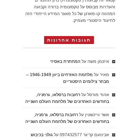
קטגוריות קבועות ( טקסונומיה) מיון החומרים
והעדויות מבוסס על טקסונומיה ברורה וקבועה
המהווה קו-מארגן של כל מאגר המידע הייחודי הזה
לתיעוד היסטורי מעמיק.
תגובות אחרונות
איזנמן משה
על
המחתרת באסיזי
מאיר
על
מלחמת האזרחים ביוון 1946-1949 –
מבחר צילומים היסטוריים
אהוד מורסל
על
רחובות ברסלאו, גרמניה,
בחודשים האחרונים של מלחמת העולם השנייה
אשר וויינשטין
על
רחובות ברסלאו, גרמניה,
בחודשים האחרונים של מלחמת העולם השנייה
אבינועם קריגר 097432577
על
גולני בכיבוש