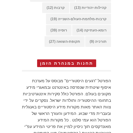
קהילות-יהודיות
(13)
קרבות
(12)
קרבות-מלחמת-העולם-השנייה
(19)
רומא-העתיקה
(14)
רוסיה
(39)
תורכיה
(9)
תקופת-השואה
(27)
תחנות במנהרת הזמן
הפורטל "רגעים היסטוריים" מבוסס על מערכת
איסוף שיטתית שנפרסה באינטרנט ובמאגרי מידע
מקוונים בעולם. הפורטל כולל סקירות אינטגרטיביות
בתחומי ההיסטוריה ותולדות ישראל. נסקרים על ידי
צוות האתר מאות מקורות מידע היסטוריים באנגלית
ובעברית מדי שבוע. המידען והעורך הראשי של
הפורטל הוא עמי סלנט . כל מקורות המידע
מאונדקסים תוך ניסיון למיין את פריטי המידע עפ"י