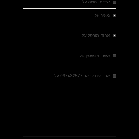
איזנמן משה
על
המחתרת באסיזי
מאיר
על
מלחמת האזרחים ביוון 1946-1949 –
מבחר צילומים היסטוריים
אהוד מורסל
על
רחובות ברסלאו, גרמניה,
בחודשים האחרונים של מלחמת העולם השנייה
אשר וויינשטין
על
רחובות ברסלאו, גרמניה,
בחודשים האחרונים של מלחמת העולם השנייה
אבינועם קריגר 097432577
על
גולני בכיבוש
מזרעת בית ג'אן , הקרב שנשכח