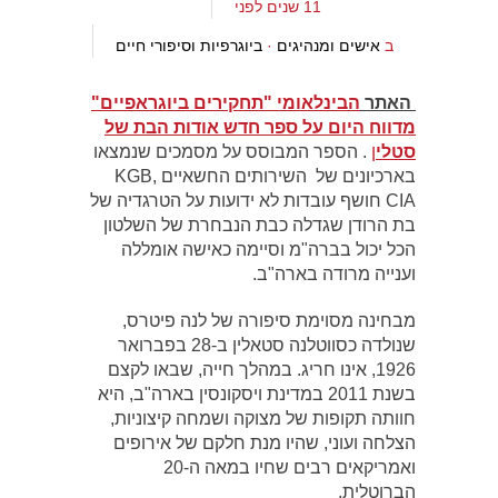
11 שנים לפני
ב
אישים ומנהיגים
·
ביוגרפיות וסיפורי חיים
האתר
הבינלאומי "תחקירים ביוגראפיים"
מדווח היום על ספר חדש אודות הבת של
סטלי
ן
. הספר המבוסס על מסמכים שנמצאו
בארכיונים של השירותים החשאיים KGB,
CIA חושף עובדות לא ידועות על הטרגדיה של
בת הרודן שגדלה כבת הנבחרת של השלטון
הכל יכול בברה"מ וסיימה כאישה אומללה
וענייה מרודה בארה"ב.
מבחינה מסוימת סיפורה של לנה פיטרס,
שנולדה כסווטלנה סטאלין ב-28 בפברואר
1926, אינו חריג. במהלך חייה, שבאו לקצם
בשנת 2011 במדינת ויסקונסין בארה"ב, היא
חוותה תקופות של מצוקה ושמחה קיצוניות,
הצלחה ועוני, שהיו מנת חלקם של אירופים
ואמריקאים רבים שחיו במאה ה-20
הברוטלית.