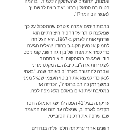
ואמנות, תחומים שהשתוקקה ללמוד. "בוהמה!"
הטיח בה סטאלין בבוז, "את רוצה להשתייך
לאנשי הבוהמה?!".
ברבות הימים אמרה פיטרס שהתסכול על כך
שנאלצה לוותר על דחפיה היצירתיים הוא
שדחף אותה לערוק ב-1967. היא הצליחה
לחמוק אז מעין הק-ג-ב בהודו, שאליה הגיעה
כדי לפזר את אפרו של בן זוגה השני, קומוניסט
הודי שפגשה במוסקווה. היא הסתננה
לשגרירות ארה"ב, קיבלה בה מקלט מדיני
ועברה להתגורר בארה"ב באותה שנה. "באתי
לכאן כדי למצוא את הביטוי העצמי שנגזל ממני
במשך זמן כה רב ברוסיה", הכריזה אז
במסיבת עיתונאים באולם מלא מפה לפה.
עריקתה בגיל 41 הפכה להישג תעמולה חסר
תקדים לארה"ב, שניצלה עד תום את המעמד
שבו שרפה את דרכונה הסובייטי.
השנים אחרי עריקתה חלפו עליה בנדודים