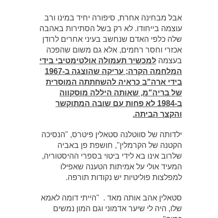
אבל מבחינה אחרת, סיפורה יחיד במינו ורב
עוצמה בייחודו. לא רק בשל הסתירות באהבה
שלה כלפי האדם שנחשב בעיני אחרים לרודן
אכזרי וחסר רחמים, אלא גם משום שהפכה
בעצמה
למכשיר תעמולה אולטימטיבי בידי
המלחמה הקרה; עריקה שהוצגה ב-1967
בידי ארה"ב כראיה להשחתתה המוסרית
של בריה"מ, שאותה היללה מוסקווה
ב-1984 לא פחות עם שובה המתוקשר
והקצר הביתה.
ילדותה של סווטלנה סטאלין פיטרס, "הנסיכה
הקטנה של הקרמלין", חושפת פן באביה
שלרוב אינו בא לידי ביטוי בספרי ההיסטוריה,
המעיד אולי על אמיתות הטענה שאפילו
למפלצות פוליטיות יש נקודות תורפה.
סטאלין אהב אותה מאד . "הייתי דומה לאמא
שלו, היה לי שיער אדמוני וגם המון נמשים