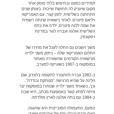
תמידיים כמעט ובחיפוש בלתי פוסק אחר
מקום שיעניק לה תחושת שייכות. באותן שנים
התחתנה בשלישית, לזמן קצר, עם האמריקאי
ויליאם פיטרס. לאחר נישואיה שינתה רשמית
את שמה ללנה פיטרס, ילדה את בתה
השלישית אולגה ועברה לגור במדינת
ויסקונסין.
משך השנים גם החלה לעכל את מחירו של
החלום האמריקאי שלה – ניתוק משני ילדיה
מנישואיה הקודמים שהשאירה מאחור
במוסקווה ב-1967 כשערקה למערב.
ב-1982 עברה להתגורר לתקופה בלונדון, שם
הלינה על שהיא מרגישה "מנותקת ובודדה".
וכך, כשאחד משני ילדיה שנותרו במוסקווה יצר
איתה לפתע קשר באמצעות מכתב, היא שבה
ב-1984 עם בתה אולגה לארץ מולדתה.
הפעם, התעמולה הסובייטית היא שחגגה;
האם והבת קיבלו יחס של אח"מים ושוכנו