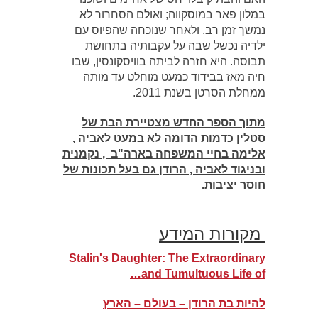
במלון פאר במוסקווה; ואולם הסחרור לא
נמשך זמן רב, ולאחר שנוכחה שהפיוס עם
ילדיה נכשל שבה על עקבותיה בתחושת
תבוסה. היא חזרה לביתה בוויסקונסין, שבו
חיה מאז בבידוד כמעט מוחלט עד מותה
ממחלת הסרטן בשנת 2011.
מתוך הספר החדש מצטיירת הבת של
סטלין כדמות הדומה לא במעט לאביה ,
אלימה בחיי המשפחה בארה"ב , נקמנית
ובניגוד לאביה , הרודן גם בעל תכונות של
חוסר יציבות.
מקורות המידע
Stalin's Daughter: The Extraordinary
and Tumultuous Life of…
להיות בת הרודן – בעולם – הארץ