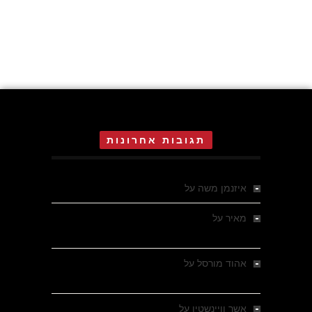
תגובות אחרונות
איזנמן משה
על
המחתרת באסיזי
מאיר
על
מלחמת האזרחים ביוון 1946-1949 –
מבחר צילומים היסטוריים
אהוד מורסל
על
רחובות ברסלאו, גרמניה,
בחודשים האחרונים של מלחמת העולם השנייה
אשר וויינשטין
על
רחובות ברסלאו, גרמניה,