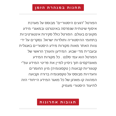
תחנות במנהרת הזמן
הפורטל "רגעים היסטוריים" מבוסס על מערכת
איסוף שיטתית שנפרסה באינטרנט ובמאגרי מידע
מקוונים בעולם. הפורטל כולל סקירות אינטגרטיביות
בתחומי ההיסטוריה ותולדות ישראל. נסקרים על ידי
צוות האתר מאות מקורות מידע היסטוריים באנגלית
ובעברית מדי שבוע. המידען והעורך הראשי של
הפורטל הוא עמי סלנט . כל מקורות המידע
מאונדקסים תוך ניסיון למיין את פריטי המידע עפ"י
קטגוריות קבועות ( טקסונומיה) מיון החומרים
והעדויות מבוסס על טקסונומיה ברורה וקבועה
המהווה קו-מארגן של כל מאגר המידע הייחודי הזה
לתיעוד היסטורי מעמיק.
תגובות אחרונות