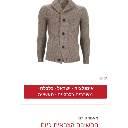
2
אינפלציה
·
ישראל
·
כלכלה
·
משברים-כלכליים
·
תעשייה
מאמר קודם
החשיבה הצבאית כיום