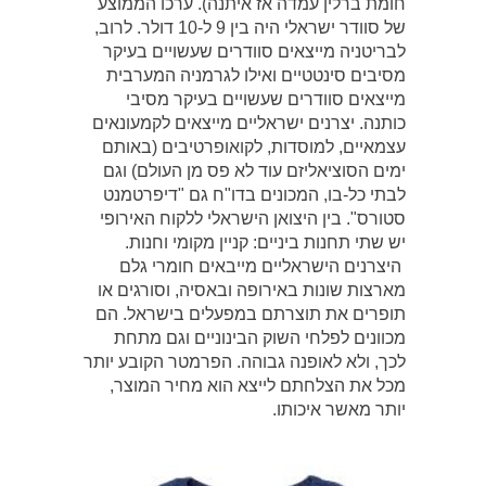
חומת ברלין עמדה אז איתנה). ערכו הממוצע
של סוודר ישראלי היה בין 9 ל-10 דולר. לרוב,
לבריטניה מייצאים סוודרים שעשויים בעיקר
מסיבים סינטטיים ואילו לגרמניה המערבית
מייצאים סוודרים שעשויים בעיקר מסיבי
כותנה. יצרנים ישראליים מייצאים לקמעונאים
עצמאיים, למוסדות, לקואופרטיבים (באותם
ימים הסוציאליזם עוד לא פס מן העולם) וגם
לבתי כל-בו, המכונים בדו"ח גם "דיפרטמנט
סטורס". בין היצואן הישראלי ללקוח האירופי
יש שתי תחנות ביניים: קניין מקומי וחנות.
היצרנים הישראליים מייבאים חומרי גלם
מארצות שונות באירופה ובאסיה, וסורגים או
תופרים את תוצרתם במפעלים בישראל. הם
מכוונים לפלחי השוק הבינוניים וגם מתחת
לכך, ולא לאופנה גבוהה. הפרמטר הקובע יותר
מכל את הצלחתם לייצא הוא מחיר המוצר,
יותר מאשר איכותו.