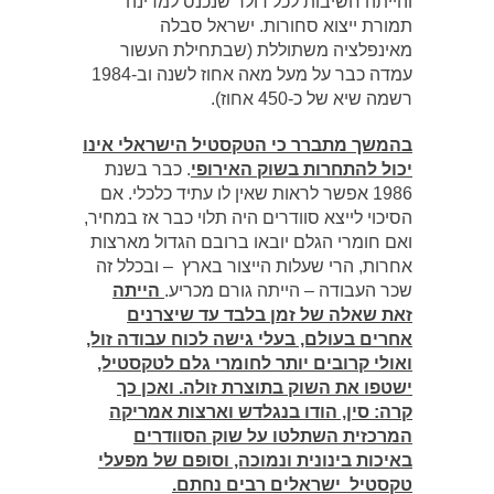
והייתה חשיבות לכל דולר שנכנס למדינה
תמורת ייצוא סחורות. ישראל סבלה
מאינפלציה משתוללת (שבתחילת העשור
עמדה כבר על מעל מאה אחוז לשנה וב-1984
רשמה שיא של כ-450 אחוז).
בהמשך מתברר כי הטקסטיל הישראלי אינו
יכול להתחרות בשוק האירופי
. כבר בשנת
1986 אפשר לראות שאין לו עתיד כלכלי. אם
הסיכוי לייצא סוודרים היה תלוי כבר אז במחיר,
ואם חומרי הגלם יובאו ברובם הגדול מארצות
אחרות, הרי שעלות הייצור בארץ – ובכלל זה
שכר העבודה – הייתה גורם מכריע.
הייתה
זאת שאלה של זמן בלבד עד שיצרנים
אחרים בעולם, בעלי גישה לכוח עבודה זול,
ואולי קרובים יותר לחומרי גלם לטקסטיל,
ישטפו את השוק בתוצרת זולה. ואכן כך
קרה: סין, הודו בנגלדש וארצות אמריקה
המרכזית השתלטו על שוק הסוודרים
באיכות בינונית ונמוכה, וסופם של מפעלי
טקסטיל ישראלים רבים נחתם.