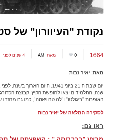
נקודת "העיוורון" של סטלין ב21 ביו
1664
0
מאת
AMI
4 שנים לפני
מאת: יאיר נבות
שנה, התלמידים יצאו לחופשת הקיץ. קבוצת הכדורג
האופרות "ריגולטו" ו"לה טרוויאטה", כמו גם מחזהו 
לסקירה המלאה של יאיר נבות
ראו גם:
מבצע "ברברוסה " : השפעתם של תהל