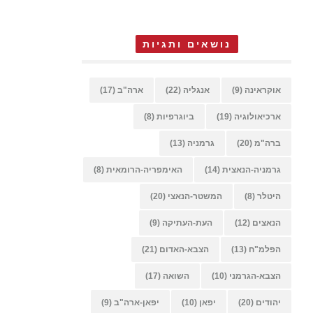
נושאים ותגיות
אוקראינה
(9)
אנגליה
(22)
ארה"ב
(17)
ארכיאולוגיה
(19)
ביוגרפיות
(8)
ברה"מ
(20)
גרמניה
(13)
גרמניה-הנאצית
(14)
האימפריה-הרומאית
(8)
היטלר
(8)
המשטר-הנאצי
(20)
הנאצים
(12)
העת-העתיקה
(9)
הפלמ"ח
(13)
הצבא-האדום
(21)
הצבא-הגרמני
(10)
השואה
(17)
יהודים
(20)
יפאן
(10)
יפאן-ארה"ב
(9)