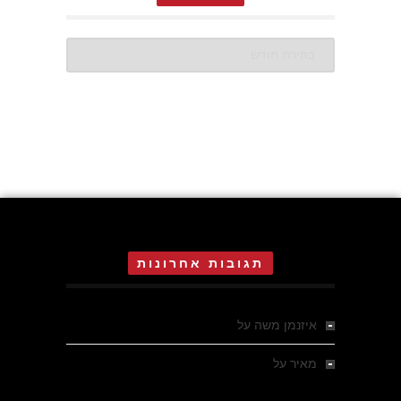
ארכיונים
תגובות אחרונות
איזנמן משה
על
המחתרת באסיזי
מאיר
על
מלחמת האזרחים ביוון 1946-1949 –
מבחר צילומים היסטוריים