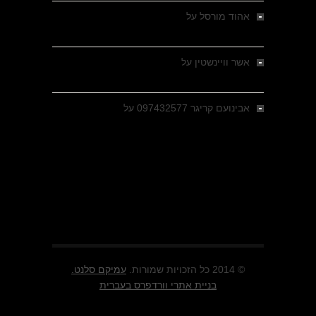
אהוד מורסל
על
רחובות ברסלאו, גרמניה,
בחודשים האחרונים של מלחמת העולם השנייה
אשר וויינשטין
על
רחובות ברסלאו, גרמניה,
בחודשים האחרונים של מלחמת העולם השנייה
אבינועם קריגר 097432577
על
גולני בכיבוש
מזרעת בית ג'אן , הקרב שנשכח
© 2014 כל הזכויות שמורות.
עמיקם סלנט.
בניית אתרי וורדפרס בעברית