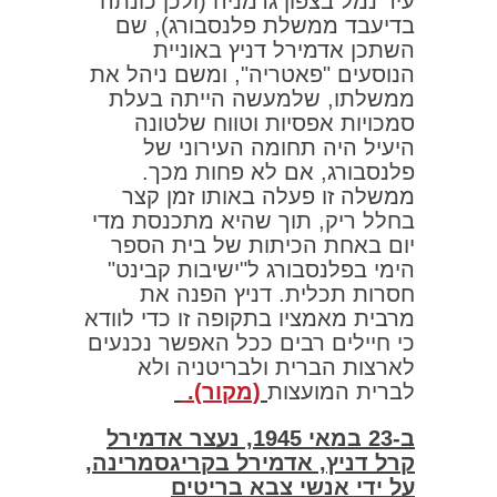
עיר נמל בצפון גרמניה (ולכן כונתה
בדיעבד ממשלת פלנסבורג), שם
השתכן אדמירל דניץ באוניית
הנוסעים "פאטריה", ומשם ניהל את
ממשלתו, שלמעשה הייתה בעלת
סמכויות אפסיות וטווח שלטונה
היעיל היה תחומה העירוני של
פלנסבורג, אם לא פחות מכך.
ממשלה זו פעלה באותו זמן קצר
בחלל ריק, תוך שהיא מתכנסת מדי
יום באחת הכיתות של בית הספר
הימי בפלנסבורג ל"ישיבות קבינט"
חסרות תכלית. דניץ הפנה את
מרבית מאמציו בתקופה זו כדי לוודא
כי חיילים רבים ככל האפשר נכנעים
לארצות הברית ולבריטניה ולא
לברית המועצות
(מקור).
ב-23 במאי 1945, נעצר אדמירל
קרל דניץ, אדמירל בקריגסמרינה,
על ידי אנשי צבא בריטים