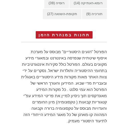
רומא-העתיקה
(14)
רוסיה
(39)
תורכיה
(9)
תקופת-השואה
(27)
תחנות במנהרת הזמן
הפורטל "רגעים היסטוריים" מבוסס על מערכת
איסוף שיטתית שנפרסה באינטרנט ובמאגרי מידע
מקוונים בעולם. הפורטל כולל סקירות אינטגרטיביות
בתחומי ההיסטוריה ותולדות ישראל. נסקרים על ידי
צוות האתר מאות מקורות מידע היסטוריים באנגלית
ובעברית מדי שבוע. המידען והעורך הראשי של
הפורטל הוא עמי סלנט . כל מקורות המידע
מאונדקסים תוך ניסיון למיין את פריטי המידע עפ"י
קטגוריות קבועות ( טקסונומיה) מיון החומרים
והעדויות מבוסס על טקסונומיה ברורה וקבועה
המהווה קו-מארגן של כל מאגר המידע הייחודי הזה
לתיעוד היסטורי מעמיק.