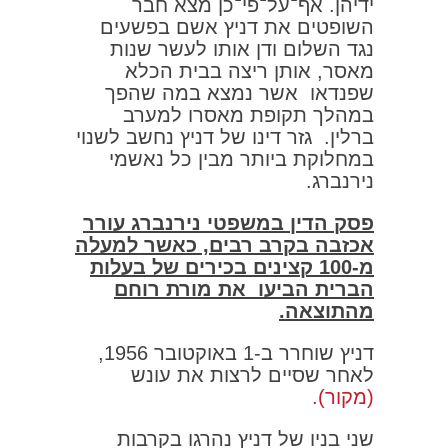
ידיהן. אף־על־פי־כן מצא חבר
השופטים את דניץ אשם בפשעים
נגד השלום ודן אותו לעשר שנות
מאסר, אותן ריצה בבית הכלא
שפנדאו אשר נמצא במה שהפך
במהלך תקופת מאסרו למערב
ברלין. גזר דינו של דניץ נחשב לשנוי
במחלוקת ביותר מבין כל נאשמי
נירנברג.
פסק הדין במשפטי נירנברג עורר
אכזבה בקרב רבים, כאשר למעלה
מ-100 קצינים בכירים של בעלות
הברית הביעו את מורת רוחם
מהתוצאה.
דניץ שוחרר ב-1 באוקטובר 1956,
לאחר שסיים לרצות את עונש
(מקור).
שני בניו של דניץ נהרגו בקרבות