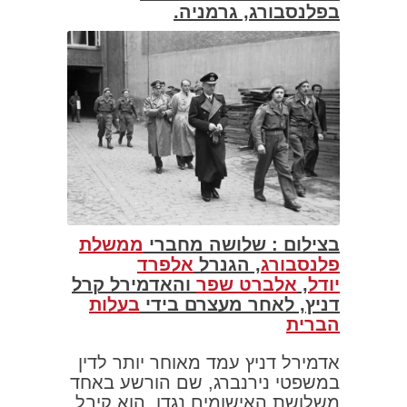
בפלנסבורג, גרמניה.
בצילום
: שלושה מחברי
ממשלת
פלנסבורג
, הגנרל
אלפרד
יודל
,
אלברט שפר
והאדמירל קרל
דניץ, לאחר מעצרם בידי
בעלות
הברית
אדמירל דניץ עמד מאוחר יותר לדין
במשפטי נירנברג, שם הורשע באחד
משלושת האישומים נגדו. הוא קיבל