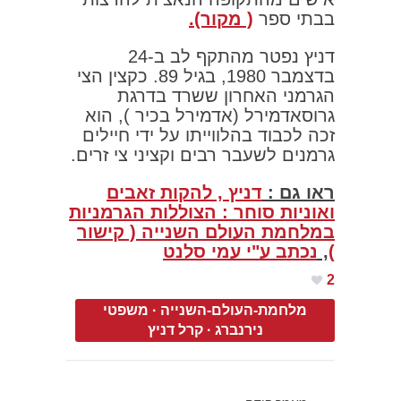
בבתי ספר
( מקור).
דניץ נפטר מהתקף לב ב-24
בדצמבר 1980, בגיל 89. כקצין הצי
הגרמני האחרון ששרד בדרגת
גרוסאדמירל (אדמירל בכיר ), הוא
זכה לכבוד בהלווייתו על ידי חיילים
גרמנים לשעבר רבים וקציני צי זרים.
ראו גם :
דניץ , להקות זאבים
ואוניות סוחר : הצוללות הגרמניות
במלחמת העולם השנייה ( קישור
)
,
נכתב ע"י עמי סלנט
2
מלחמת-העולם-השנייה
·
משפטי
נירנברג
·
קרל דניץ