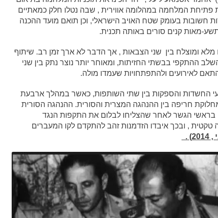
את פתיחת המלחמה במהלומה אווירית , שבה נטלו חלק כמאתיים
ת חשובות בעומק שטח האויב הישראלי, וכן תואם מועד ההכנה
תשע-מאות קנים סורים באותה תכנית.
 ומוצלח בין שני הצבאות , אך הדבר לא ארך זמן רב. שיתוף
לב ההתקפי בבשתי החזיתות, ומאוחר יותר נוצר נתק בין שני
אם לאירועים ולהתפתחויות שעמדו מולה.
רעי החשדות והספקות בין שתי השותפות, כאשר במהלך ארבעת
 לאוקטובר 1973 ) התעוררה מחלוקת חריפה בין ההנהגה המצרית והסורית. ההנהגה הסורית
 בראשי הגשר לאחר שהצליחו לבלום את התקפות הנגד
 טקטית , ובכך איבדו הזדמנות זהב להתקדם לקו המעברים
) .