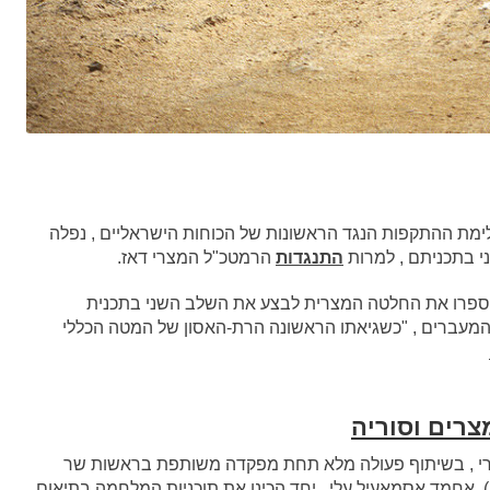
ימת ההתקפות הנגד הראשונות של הכוחות הישראליים , נפלה
 בתכניתם , למרות
התנגדות
הרמטכ"ל המצרי דאז.
 בספרו את החלטה המצרית לבצע את השלב השני בתכנית
עברים , "כשגיאתו הראשונה הרת-האסון של המטה הכללי
רים וסוריה
ורי , בשיתוף פעולה מלא תחת מפקדה משותפת בראשות שר
 , פריק- אוול ( מקביל לגנרל 4 כוכבים) אחמד אסמאעיל עלי, יחד הכינו את תוכניות המלחמה בתיאום