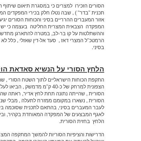
תכנית "בדר" ) , שבה נטלו חלק בכירי המפקדים המצ
אזור המעברים ההרריים בסיני והכוחות הסורים יגיע
המפקדה הצבאית המצרית החליטה בעצמה כי יש צ
וההשתלטות על קו בר-לב, במטרה להתארגן מחדש ו
הרמטכ"ל המצרי דאז , סעד אל-דין שאזלי , כלל ל
בסיני.
הלחץ הסורי על הנשיא סאדאת הול
הצפונית למרחק של כ-40 ק"מ מד
הסורית , שהייתה נתונה תחת לחץ אדיר, ראתה שהכ
הסורית , נשארו במקומם ממזרח לתעלה , מבלי שנ
לעבר המעברים בסיני, בהתאם לתכנית שסוכמה בין 
לאגף המבצעים של המפקדה המאוחדת בקהיר, וביקש
הלחץ בחזית הסורית.
הדרישות והציפיות הסוריות להמשך המתקפה המצר