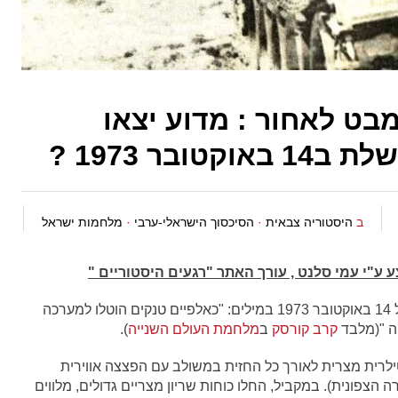
בט לאחור : מדוע יצאו
בר 1973 ?
ב
היסטוריה צבאית
·
הסיכסוך הישראלי-ערבי
·
מלחמות ישראל
ע ע"י עמי סלנט , עורך האתר "רגעים היסטוריים "
הפרשן הצבאי חיים הרצוג תיאר את קרב השריון של 14 באוקטובר 1973 במילים: "כאלפיים טנקים הוטלו למערכה
יה "(מלבד
קרב קורסק
ב
מלחמת העולם השנייה
).
 הרעשה ארטילרית מצרית לאורך כל החזית במשולב עם הפצצה אווירית
צפונית). במקביל, החלו כוחות שריון מצריים גדולים, מלווים