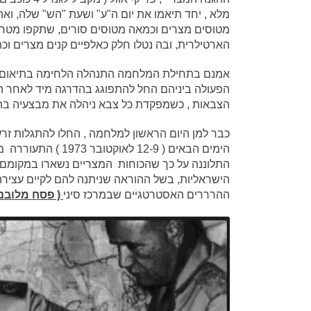
מלא , יחד תיאמו את יום ה"ע" ושעת "הש" שלה, ו
מטוסים מצרים וכמאה מטוסים סורים, שתקפו מטרו
הארטילרית, ובה נטלו חלק כאלפיים קנים מצרים וכ
אמנם בתחילת המלחמה התנהלה הלחימה בתיאום מלא
הפעולה ביניהם החל להתפוגג בהדרגה מיד לאחר הש
הצבאות , כשמפקדת כל צבא ניהלה את מבצעיה בהת
כבר למן היום הראשון למלחמה , החלו להתגלות ז
הימים הבאים ( 12-9
התלוננה על כך שהכוחות המצריים נשארו במקומם
הישראליות, בשל ההוראה שניתנה להם לקיים עצירה
ההרררים האסטרטגיים שבמרכז סיני
( פסח מלובני , 2014