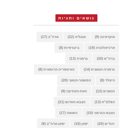
נושאים ותגיות
אוקראינה
(9)
אנגליה
(22)
ארה"ב
(17)
ארכיאולוגיה
(19)
ביוגרפיות
(8)
ברה"מ
(20)
גרמניה
(13)
גרמניה-הנאצית
(14)
האימפריה-הרומאית
(8)
היטלר
(8)
המשטר-הנאצי
(20)
הנאצים
(12)
העת-העתיקה
(9)
הפלמ"ח
(13)
הצבא-האדום
(21)
הצבא-הגרמני
(10)
השואה
(17)
יהודים
(20)
יפאן
(10)
יפאן-ארה"ב
(9)