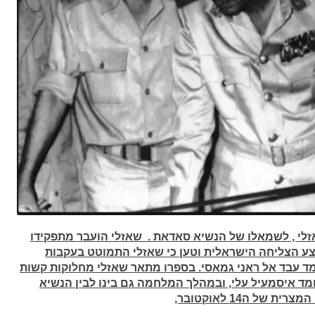
זלי , לשמאלו של הנשיא סאדאת . שאזלי הועבר מתפקידו
צע הצליחה הישראלית
וטען כי שאזלי התמוטט בעקבות
ד עבד אל ראני גמאסי. בספרו מתאר שאזלי מחלוקות קשות
חמד
איסמעיל עלי, ובמהלך המלחמה גם בינו לבין הנשיא
ל ה14 לאוקטובר,