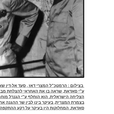
בצילום :
הרמטכ"ל המצרי דאז , סעד אל-דין שא
ע"י סאדאת, שראה בו את האחראי להצלחת מב
הצליחה הישראלית. הוא הוחלף ע"י הגנרל מוחמ
בצמרת המצרית, בעיקר בינו לבין שר ההגנה א
סאדאת. המחלוקות היו בעיקר על רקע ההתקפה המצרית ש