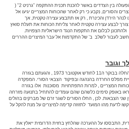
הסורים הזכירו למצרים כי במסגרת תיאום שיתוף הפעולה בין הצדדים באשר להכנת תכנית ההתקפה "גרניט 2" (
רים והסורים, נקבע כי רק לאחר שהכוחות המצריים יגיעו אל
ו לנהר הירדן והכינרת , רק אז תתבצע עצירה טקטית, אך
ורך לבצע עצירה טקטית לאחר צליחת הכוחות את תעלת סואץ
להתכונן לבלום את התקפות הנגד הישראליות הצפויות.
א חשב לעבור לשלב ב' של התקדמות אל עבר המיצרים ההררים
ך וגובר
התקפת הכוחות הישראליים לתוך השטח הסורי , שהחלה בבוקר ה11 לחודש אוקטובר 1973 , והגעתם בגזרה
משק , הביאו לעליית מפלס החרדה בהנהגה ובפיקוד הצבאי הסורי. המפקדה
וחות המצריים , למרות התפתחויות מסוכנות אלו בגזרה
ראו באופק סימים כלשהם שהם עומדים להתחיל בתנועה מזרחה
שני הצבאות. לכן , החלו הסורים לשגר זרם של מברקים בהולים
ו לדעת מהו המועד לתזוזה קדימה למיצרים על מנת להקל על
ית, התבססו על ההערכה שהלחץ בחזית הדרומית ייאלץ את