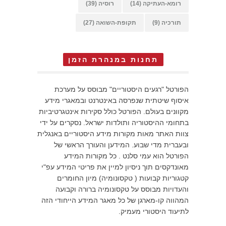
רומא-העתיקה
(14)
רוסיה
(39)
תורכיה
(9)
תקופת-השואה
(27)
תחנות במנהרת הזמן
הפורטל "רגעים היסטוריים" מבוסס על מערכת
איסוף שיטתית שנפרסה באינטרנט ובמאגרי מידע
מקוונים בעולם. הפורטל כולל סקירות אינטגרטיביות
בתחומי ההיסטוריה ותולדות ישראל. נסקרים על ידי
צוות האתר מאות מקורות מידע היסטוריים באנגלית
ובעברית מדי שבוע. המידען והעורך הראשי של
הפורטל הוא עמי סלנט . כל מקורות המידע
מאונדקסים תוך ניסיון למיין את פריטי המידע עפ"י
קטגוריות קבועות ( טקסונומיה) מיון החומרים
והעדויות מבוסס על טקסונומיה ברורה וקבועה
המהווה קו-מארגן של כל מאגר המידע הייחודי הזה
לתיעוד היסטורי מעמיק.