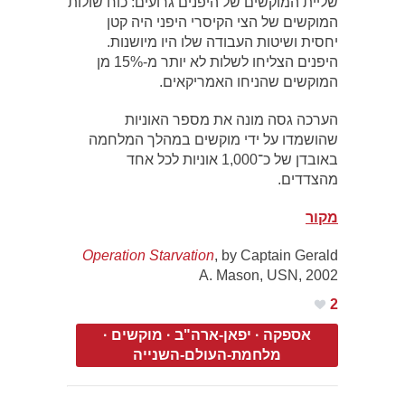
שליית המוקשים של היפנים גרועים: כוח שולות
המוקשים של הצי הקיסרי היפני היה קטן
יחסית ושיטות העבודה שלו היו מיושנות.
היפנים הצליחו לשלות לא יותר מ-15% מן
המוקשים שהניחו האמריקאים.
הערכה גסה מונה את מספר האוניות
שהושמדו על ידי מוקשים במהלך המלחמה
באובדן של כ־1,000 אוניות לכל אחד
מהצדדים.
מקור
Operation Starvation
, by Captain Gerald
A. Mason, USN, 2002
2
אספקה
·
יפאן-ארה"ב
·
מוקשים
·
מלחמת-העולם-השנייה