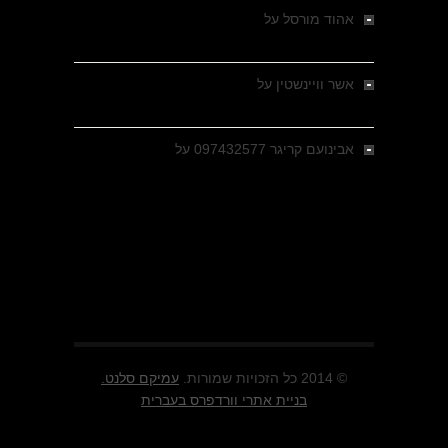
אהוד מורסל
על
רחובות ברסלאו, גרמניה,
בחודשים האחרונים של מלחמת העולם השנייה
אשר וויינשטין
על
רחובות ברסלאו, גרמניה,
בחודשים האחרונים של מלחמת העולם השנייה
אבינועם קריגר 097432577
על
גולני בכיבוש
מזרעת בית ג'אן , הקרב שנשכח
© 2014 כל הזכויות שמורות.
עמיקם סלנט.
בניית אתרי וורדפרס בעברית