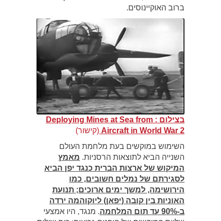
ברוב האוקיינוסים.
בצילום : Deploying Mines at Sea from
Aircraft in World War 2
(קישור)
השימוש במוקשים בעת מלחמת העולם
השנייה הביא לתוצאות הרסניות.
מאמץ
המיקוש של ארצות הברית כנגד יפן הביא
לסגירתם של נמלים חשובים, כמו
הירושימה, למשך ימים ארוכים; תנועת
האוניות בין קובה (יפאן) ליוקוהמה ירדה
ב-90% עד תום המלחמה
. מנגד, היו אמצעי