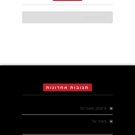
ארכיונים
תגובות אחרונות
איזנמן משה
על
המחתרת באסיזי
מאיר
על
מלחמת האזרחים ביוון 1946-1949 –
מבחר צילומים היסטוריים