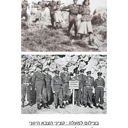
בצילום למעלה : קציני הצבא היווני