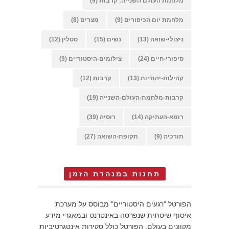
מלחמת העולם השנייה: קרבות
(9)
מלחמת יום הכיפורים
(9)
מצרים
(8)
ניצולי-שואה
(13)
נשים
(15)
סטלין
(12)
סיפורי-חיים
(24)
צילומים-היסטוריים
(9)
קהילות-יהודיות
(13)
קרבות
(12)
קרבות-מלחמת-העולם-השנייה
(19)
רומא-העתיקה
(14)
רוסיה
(39)
תורכיה
(9)
תקופת-השואה
(27)
תחנות במנהרת הזמן
הפורטל "רגעים היסטוריים" מבוסס על מערכת
איסוף שיטתית שנפרסה באינטרנט ובמאגרי מידע
מקוונים בעולם. הפורטל כולל סקירות אינטגרטיביות