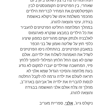
המלחמה פרצה ברצון לשלוט ביוון ביום
שאחרי, בין הפרטיזנים הקומונסטים לבין
הקפיטלסטים.את המחיר לבריחת הילדים
מהכפר משלמת אימו של ניקולא באשמת
בגידה, עינוי והוצאה להורג.
במהלך המלחמה החליטו הפרטיזנים להעביר
את כל הילדים במבצע שנקרא פארגמוס
לאלבניה ולנתק אןתם מהוריהם כמפגן שיציג
כלפי חוץ על שליטה ואמון של בני הכפר
במאבק הפרטיזנים. בהתחלה ניסו הפרטיזנים
לשדל את האמהות לשלוח את ילדיהם. אולם
שהם לא נענו החל הלחץ המילולי להפוך ללחץ
פיזי, המחשבה שהילדים יעברו למקום לא נודע
בעת מלחמה והסיכוי הגדול שמא אלני לא
תראה לעולם את ילדה גרמה לה לקבל החלטה
לנסות להבריח את ילדיה אל אביהם בארה"ב,
מהלך זה צלח אולם אלני הואשמה בבגידה
והוצאה להורג.
ניקולס גייג',
אלני
, ספריית מעריב