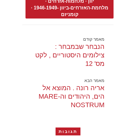
יוון
·
מלחמות-אזרחים
·
מלחמת-האזרחים-ביוון -1946-1949
·
קומניזם
מאמר קודם
הנבחר שבמבחר :
צילומים היסטוריים , לקט
מס' 12
מאמר הבא
אריה רונה . המוצא אל
הים, היהודים וה-MARE
NOSTRUM
תגובות