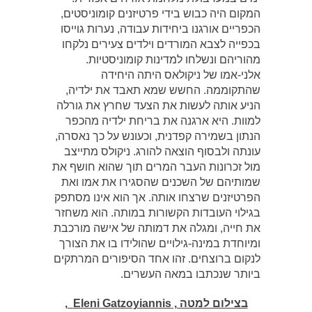
המקום היה כבוש בידי פרטיזנים קומוניסטים,
הכפריים אורגנו ביחידות עבודה, נערות גוייסו
בכפייה לצבא המורדים וילדים צעירים נלקחו
מהוריהם ונשלחו למדינות קומוניסטיות.
אלני-אמו של ניקולאס היתה היחידה
שהתקוממה. החשש שמא תאבד את ילדיה,
הניע אותה לעשות את הצעד שחרץ את גורלה
למוות. היא ארגנה את בריחת ילדיה מהכפר
הנתון בשמירה קפדנית, וכעונש על כך נאסרה,
עונתה ולבסוף הוצאה להורג. ניקולס מתייצב
מול זכרונות העבר המרים תוך שהוא חושף את
שמותיהם של השכנים שהסגירו את אמו ואת
הפרטיזנים שרצחו אותה. אך הוא אינו מסתפק
בגילוי העובדות הקשורות במותה. הוא משחזר
את חייה, ומגלה את דמותה של אישה מורכבת
ומיוחדת במינה-גילויים שהולידו בו את הצורך
לנקום ברוצחים. זהו אחד הסיפורים המרתקים
ביותר שנכתבו במאה העשרים.
בצילום למטה , Eleni Gatzoyiannis ,