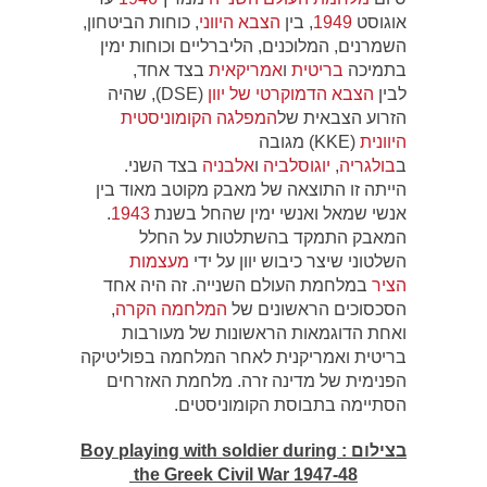
אוגוסט
1949
, בין
הצבא היווני
, כוחות הביטחון,
השמרנים, המלוכנים, הליברליים וכוחות ימין
בתמיכה
בריטית
ו
אמריקאית
בצד אחד,
לבין
הצבא הדמוקרטי של יוון
(DSE), שהיה
הזרוע הצבאית של
המפלגה הקומוניסטית
היוונית
(KKE) מגובה
ב
בולגריה
,
יוגוסלביה
ו
אלבניה
בצד השני.
הייתה זו התוצאה של מאבק מקוטב מאוד בין
אנשי שמאל ואנשי ימין שהחל בשנת
1943
.
המאבק התמקד בהשתלטות על החלל
השלטוני שיצר כיבוש יוון על ידי
מעצמות
הציר
במלחמת העולם השנייה. זה היה אחד
הסכסוכים הראשונים של
המלחמה הקרה
,
ואחת הדוגמאות הראשונות של מעורבות
בריטית ואמריקנית לאחר המלחמה בפוליטיקה
הפנימית של מדינה זרה. מלחמת האזרחים
הסתיימה בתבוסת הקומוניסטים.
בצילום : Boy playing with soldier during
the Greek Civil War 1947-48