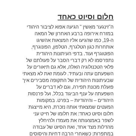
חלום וסיוט כאחד
ה"זינגער מאַשין " הגיעה אפוא לציבור היהודי
במזרח אירופה ברבע האחרון של המאה
ה-19, כמו שהגיעו אליו המצאות אהשיגו
אותחרות כגון הטלגרף, הטלפון, הפונוגרף,
הפוטוגרף ועוד. בדפי העיתונות היהודית
נתפרסמו לא רק דברי הסבר על פעולתם של
פלאי הטכנולוגיה האלה, אלא גם תיאורים על
השפעתם עתה ובעתיד. לעומת זאת לא מצאתי
שבעיתונות היהודית של התקופה מסבירים איך
פועלת מכונת תפירה, וגם לא דברים על
השפעתה על ענף הביגוד בכלל, ועל פרנסות
היהודים – והיהודיות – בפרט. במקומות
המעטים שמצאתי אותה נזכרת, היא מייצגת
חלום וסיוט כאחד: את חלומו של חייט עני
לשפר באמצעותה את מעמדו ולהיחלץ
מהדלות מצד אחד, ואת הסיוט של עבודה
במתפרות: כשאחרי הרבה דחיות והיסוסים