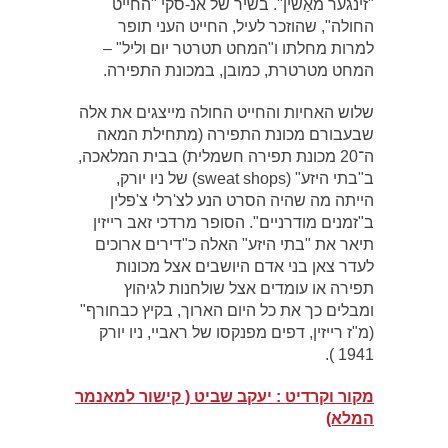
"זינגער מאַשין". בשיר של אנ-סקי "החייט
החולה", שהוזכר לעיל, החייט העני תופר
למרות מחלתו ו"המחט תטרטר יום וליל" –
המחט מטרטרת, כמובן, במכונת התפירה.
שלוש האחיות והחייט החולה מייצגים את אלה
שבעבורם מכונת התפירה (מתחילת המאה
ה־20 מכונת תפירה חשמלית) בבית המלאכה,
ב"בתי היזע" (sweat shops) של ניו יורק,
הייתה מה שהיה הסרט הנע לצ'רלי צ'פלין
ב"זמנים מודרניים". הסופר מרדכי זאב רייזין
תיאר את "בתי היזע" האלה כ"דירים ארוכים
לעדר צאן בני אדם היושבים אצל מכונות
תפירה או עומדים אצל שולחנות לגיהוץ
ומבלים כך את כל היום הארוך, בקיץ כבחורף"
(מ"ז רייזין, דפים מפנקסו של ראביי, ניו יורק
1941 ).
מקור וקרדיט : יעקב שביט ( קישור למאנמר
המלא)