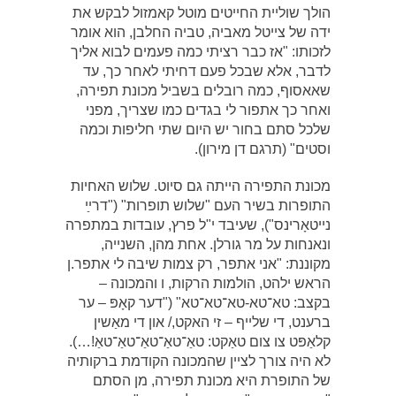
הולך שוליית החייטים מוטל קאמזול לבקש את
ידה של צייטל מאביה, טביה החלבן, הוא אומר
לזכותו: "אז כבר רציתי כמה פעמים לבוא אליך
לדבר, אלא שבכל פעם דחיתי לאחר כך, עד
שאאסוף, כמה רובלים בשביל מכונת תפירה,
ואחר כך אתפור לי בגדים כמו שצריך, מפני
שלכל סתם בחור יש היום שתי חליפות וכמה
וסטים" (תרגם דן מירון).
מכונת התפירה הייתה גם סיוט. שלוש האחיות
התופרות בשיר העם "שלוש תופרות" ("דרײַ
נייטאָרינס"), שעיבד י"ל פרץ, עובדות במתפרה
ונאנחות על מר גורלן. אחת מהן, השנייה,
מקוננת: "אני אתפר, רק צמות שיבה לי אתפר.ן
הראש ילהט, הולמות הרקות, ו והמכונה –
בקצב: טא־טא-טא־טא־טא" ("דער קאָפּ – ער
ברענט, די שלייף – זי האקט,/ און די מאַשין
קלאַפּט צו צום טאַקט: טאַ־טאַ־טאַ־טאַ־טאַ!…).
לא היה צורך לציין שהמכונה הקודמת ברקותיה
של התופרת היא מכונת תפירה, מן הסתם