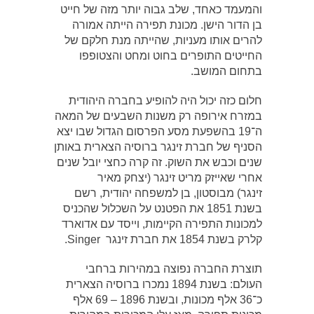
והמעמד כאחד, שלב גבוה יותר מזה של חייט
בן הדור הישן. מכונת תפירה הייתה אמורה
להרים אותו מעניות, שהייתה מנת חלקם של
החייטים התופרים בחוט ומחט והצטופפו
בתחום המושב.
חלום כזה יכול היה להופיע בחברה היהודית
במזרח אירופה רק משנות השבעים של המאה
ה־19 בהשפעת מסע הפרסום הגדול שבו יצא
הסניף של חברת זינגר ברוסיה הצארית באותן
שנים וכבש את השוק. זה קרה כחצי יובל שנים
אחרי שאייזק מריט זינגר (יצחק מאיר
זינגר) מבוסטון, בן למשפחה יהודית, רשם
בשנת 1851 את הפטנט על השכלול שהכניס
למכונות התפירה הקיימות, וייסד עם אדוארד
קלרק בשנת 1854 את חברת זינגר Singer.
תוצרת החברה נפוצה במהירות ברחבי
העולם: בשנת 1894 נמכרו ברוסיה הצארית
כ־36 אלף מכונות, ובשנת 1896 – 69 אלף