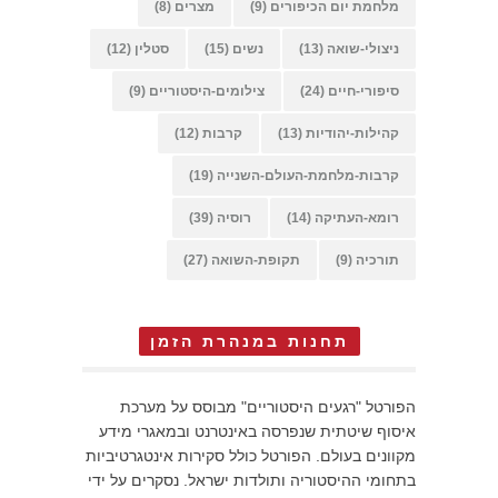
מלחמת יום הכיפורים
(9)
מצרים
(8)
ניצולי-שואה
(13)
נשים
(15)
סטלין
(12)
סיפורי-חיים
(24)
צילומים-היסטוריים
(9)
קהילות-יהודיות
(13)
קרבות
(12)
קרבות-מלחמת-העולם-השנייה
(19)
רומא-העתיקה
(14)
רוסיה
(39)
תורכיה
(9)
תקופת-השואה
(27)
תחנות במנהרת הזמן
הפורטל "רגעים היסטוריים" מבוסס על מערכת
איסוף שיטתית שנפרסה באינטרנט ובמאגרי מידע
מקוונים בעולם. הפורטל כולל סקירות אינטגרטיביות
בתחומי ההיסטוריה ותולדות ישראל. נסקרים על ידי