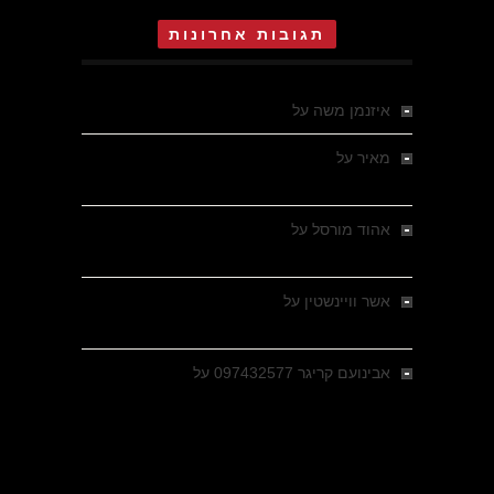
תגובות אחרונות
איזנמן משה
על
המחתרת באסיזי
מאיר
על
מלחמת האזרחים ביוון 1946-1949 –
מבחר צילומים היסטוריים
אהוד מורסל
על
רחובות ברסלאו, גרמניה,
בחודשים האחרונים של מלחמת העולם השנייה
אשר וויינשטין
על
רחובות ברסלאו, גרמניה,
בחודשים האחרונים של מלחמת העולם השנייה
אבינועם קריגר 097432577
על
גולני בכיבוש
מזרעת בית ג'אן , הקרב שנשכח