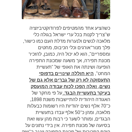
כשהציע אחד מהמטיפים לפרודוקטיביזציה
ש"צריך לקנות בכל ערי ישראל בגולה כלי
מלאכה לנשים ולנערות מדלת העם כמו כישור,
פלך מנור־אורגים וכלי הכיבוס, מחטים
ומספריים", הוא לא יכול היה, כמובן, להזכיר
מכונת תפירה, אך משעה שמכונת התפירה
הופיעה ושינתה את האופי של "תעשיית
המחט",
היא חוללה שינויים בדפוסי
התעסוקה לא רק של גברים אלא גם של
נשים, ואלה הפכו לכוח עבודה המועסק
בעיקר בתעשיית הבגד.
על פי מחקר של
האגודה היהודית להתיישבות משנת 1898,
כ־70 אלף נשים יהודיות היו רשומות כבעלות
מלאכה, ומהן כ־50 אלף עבדו בתעשיית
הבגדים, ומותר לשער כי רבות מהן עשו זאת
בסיועה של מכונת תפירה. אין בידי נתונים על
היקף המכירות של מכונת התפירה זינגר ב"שוק