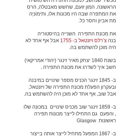
מכשיר שנחשב למכונת התפירה השימושית
הראשונה. המון זועם, שחשש מאבטלה, הרס
את המתפרה שבה היו מכונות אלו, ותימוֹניֶה
מת אביון וחסר כל.
את מכונת התפירה השנייה בהיסטוריה
בנה
צ'רלס ויזנטאל ב- 1755
אבל אף אחד לא
היה מוכן להשתמש בה.
בשנת 1840 יצחק מאיר זינגר (יהודי אמריקאי)
חשב איך לשדרג את מכונת התפירה .
ב- 1845 זינגר הכניס מספר שינויים במיבנה
ובעקרון הפעלת מכונת התפירה של ויזנטאל,
אבל שוב, אף אחד לא מוכן היה להשתמש בה.
ב- 1859 זינגר שוב מכניס שינויים במכונה שלו
, והפעם גם התחילו לייצר מכונות תפירה
ראשונות Glasgow
ב- 1867 המפעל מתחיל לייצר אותה בייצור