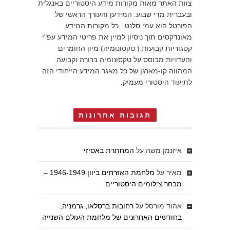
צוות האתר מאות מקורות מידע היסטוריים באנגלית
ובעברית מדי שבוע. המידען והעורך הראשי של
הפורטל הוא עמי סלנט . כל מקורות המידע
מאונדקסים תוך ניסיון למיין את פריטי המידע עפ"י
קטגוריות קבועות ( טקסונומיה) מיון החומרים
והעדויות מבוסס על טקסונומיה ברורה וקבועה
המהווה קו-מארגן של כל מאגר המידע הייחודי הזה
לתיעוד היסטורי מעמיק.
תגובות אחרונות
איזנמן משה
על
המחתרת באסיזי
מאיר
על
מלחמת האזרחים ביוון 1946-1949 –
מבחר צילומים היסטוריים
אהוד מורסל
על
רחובות ברסלאו, גרמניה,
בחודשים האחרונים של מלחמת העולם השנייה