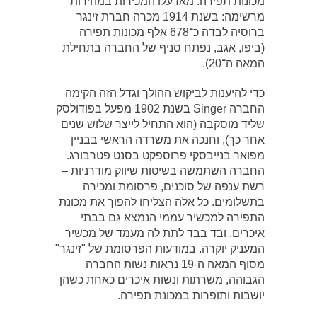
מכונות תפירה. מאז עלו המכירות במהירות
מרשימה: בשנת 1914 מכרה חברת זינגר
ברוסיה לבדה כ־678 אלף מכונות תפירה
(ביפו, אגב, נפתח סניף של החברה בתחילת
המאה ה־20).
כדי להיענות לביקוש ההולך וגדל הזה הקימה
החברה Singer בשנת 1902 מפעל בפודולסק
שליד מוסקבה (הוא התחיל לייצר שלוש שנים
אחר כך), וחנכה את משרדה הראשי בבניין
מפואר בנייבסקי פרוספקט בסנט פטרבורג.
החברה השתמשה בשיטות שיווק מודרניות –
רשת ענפה של סוכנים, פרסומת ומכירה
בתשלומים. כל אלה הצליחו להפוך את מכונת
התפירה למכשיר עממי הנמצא גם בבתי
איכרים, ובד בבד לתת לה מעמד של מכשיר
המעניק יוקרה. במודעות הפרסומת של "זינגר"
מסוף המאה ה-19 נראות נשות החברה
הגבוהה, משרתות ונשות איכרים כאחת כשהן
יושבות ותופרות במכונת תפירה.