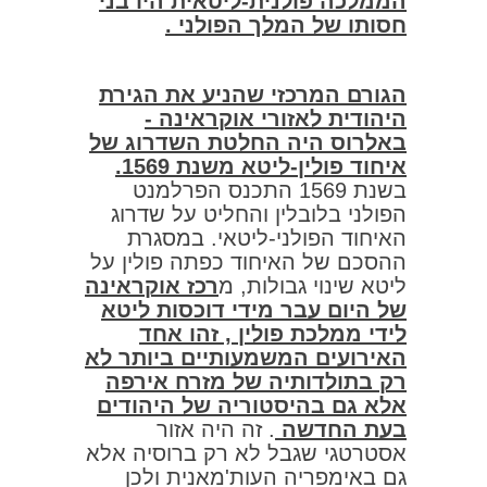
הממלכה פולנית-ליטאית היו בני
חסותו של המלך הפולני .
הגורם המרכזי שהניע את הגירת
היהודית לאזורי אוקראינה -
באלרוס היה החלטת השדרוג של
איחוד פולין-ליטא משנת 1569.
בשנת 1569 התכנס הפרלמנט
הפולני בלובלין והחליט על שדרוג
האיחוד הפולני-ליטאי. במסגרת
ההסכם של האיחוד כפתה פולין על
ליטא שינוי גבולות, מ
רכז אוקראינה
של היום עבר מידי דוכסות ליטא
לידי ממלכת פולין , זהו אחד
האירועים המשמעותיים ביותר לא
רק בתולדותיה של מזרח אירפה
אלא גם בהיסטוריה של היהודים
בעת החדשה
. זה היה אזור
אסטרטגי שגבל לא רק ברוסיה אלא
גם באימפריה העות'מאנית ולכן