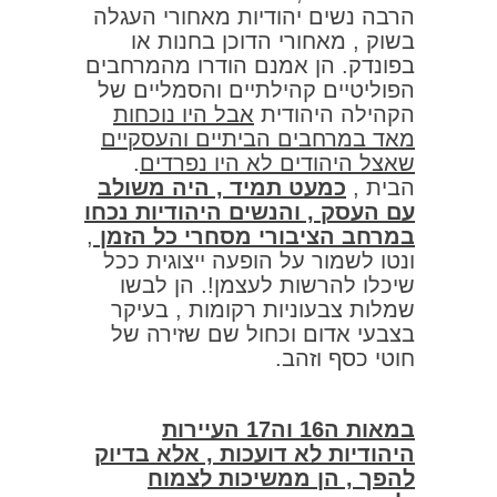
הרבה נשים יהודיות מאחורי העגלה
בשוק , מאחורי הדוכן בחנות או
בפונדק. הן אמנם הודרו מהמרחבים
הפוליטיים קהילתיים והסמליים של
הקהילה היהודית
אבל היו נוכחות
מאד במרחבים הביתיים והעסקיים
שאצל היהודים לא היו נפרדים
.
הבית ,
כמעט תמיד , היה משולב
עם העסק , והנשים היהודיות נכחו
במרחב הציבורי מסחרי כל הזמן
,
ונטו לשמור על הופעה ייצוגית ככל
שיכלו להרשות לעצמן!. הן לבשו
שמלות צבעוניות רקומות , בעיקר
בצבעי אדום וכחול שם שזירה של
חוטי כסף וזהב.
במאות ה16 וה17 העיירות
היהודיות לא דועכות , אלא בדיוק
להפך , הן ממשיכות לצמוח