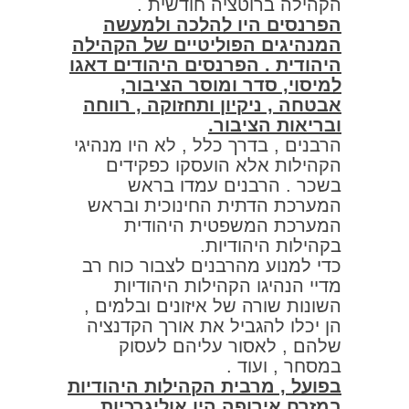
הקהילה ברוטציה חודשית .
הפרנסים היו להלכה ולמעשה
המנהיגים הפוליטיים של הקהילה
היהודית . הפרנסים היהודים דאגו
למיסוי, סדר ומוסר הציבור,
אבטחה , ניקיון ותחזוקה , רווחה
ובריאות הציבור.
הרבנים , בדרך כלל , לא היו מנהיגי
הקהילות אלא הועסקו כפקידים
בשכר . הרבנים עמדו בראש
המערכת הדתית החינוכית ובראש
המערכת המשפטית היהודית
בקהילות היהודיות.
כדי למנוע מהרבנים לצבור כוח רב
מדיי הנהיגו הקהילות היהודיות
השונות שורה של איזונים ובלמים ,
הן יכלו להגביל את אורך הקדנציה
שלהם , לאסור עליהם לעסוק
במסחר , ועוד .
בפועל , מרבית הקהילות היהודיות
במזרח אירופה היו אוליגרכיות