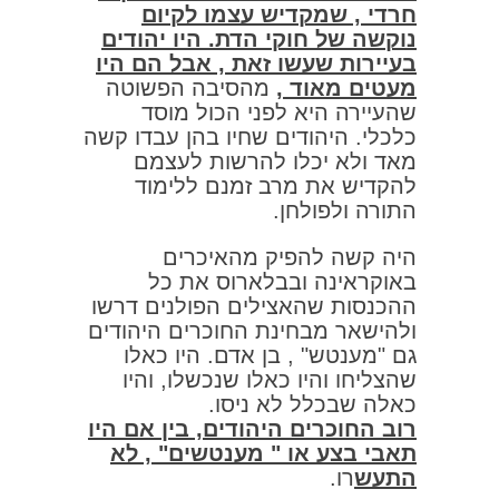
חרדי , שמקדיש עצמו לקיום
נוקשה של חוקי הדת. היו יהודים
בעיירות שעשו זאת , אבל הם היו
מעטים מאוד ,
מהסיבה הפשוטה
שהעיירה היא לפני הכול מוסד
כלכלי. היהודים שחיו בהן עבדו קשה
מאד ולא יכלו להרשות לעצמם
להקדיש את מרב זמנם ללימוד
התורה ולפולחן.
היה קשה להפיק מהאיכרים
באוקראינה ובבלארוס את כל
ההכנסות שהאצילים הפולנים דרשו
ולהישאר מבחינת החוכרים היהודים
גם "מענטש" , בן אדם. היו כאלו
שהצליחו והיו כאלו שנכשלו, והיו
כאלה שבכלל לא ניסו.
רוב החוכרים היהודים, בין אם היו
תאבי בצע או " מענטשים" , לא
התעש
רו.