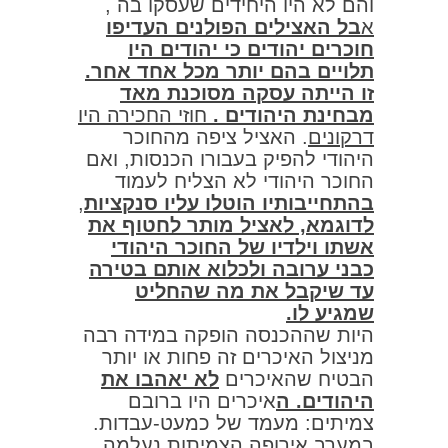
והם לא היו היחידים שעסקו בה ,
א
בל האצילים הפולנים העדיפו
חוכרים יהודים כי יהודים היו
תלויים בהם יותר מכל אחד אחר.
זו הייתה עסקה מסוכנת מאד
מבחינת היהודים .
חוזי החכירה היו
דרקונים
. האציל ציפה מהחוכר
היהודי להפיק בעבורו הכנסות, ואם
החוכר היהודי לא הצליח לעמוד
בהתחייבותיו הוטלו עליו סנקציות
,
לדוגמא, לאציל מותר לחטוף את
אשתו וילדיו של החוכר היהודי
כבני ערובה ולכלוא אותם בטירה
עד שיקבל את מה שהחליט
שמגיע לו.
היות שההכנסה הופקה במידה רבה
מניצול האיכרים זה פחות או יותר
הבטיח שהאיכרים
לא יאהבו את
היהודים. ה
איכרים היו ברובם
צמיתים: מעמד של כמעט-עבדות.
במערב אירופה הצמיתות נעלמה