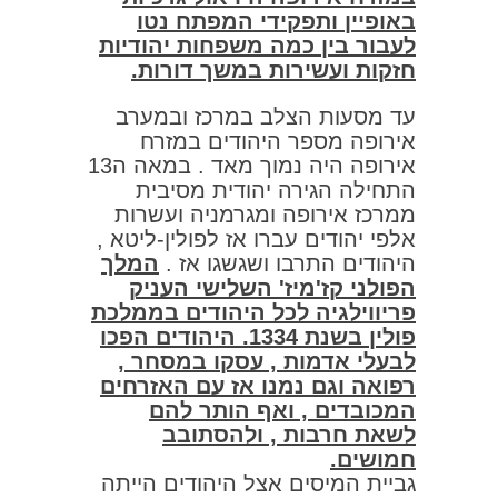
באופיין ותפקידי המפתח נטו
לעבור בין כמה משפחות יהודיות
חזקות ועשירות במשך דורות.
עד מסעות הצלב במרכז ובמערב
אירופה מספר היהודים במזרח
אירופה היה נמוך מאד . במאה ה13
התחילה הגירה יהודית מסיבית
ממרכז אירופה ומגרמניה ועשרות
אלפי יהודים עברו אז לפולין-ליטא ,
היהודים התרבו ושגשגו אז .
המלך
הפולני קז'מיז' השלישי העניק
פריווילגיה לכל היהודים בממלכת
פולין בשנת 1334. היהודים הפכו
לבעלי אדמות , עסקו במסחר ,
רפואה וגם נמנו אז עם האזרחים
המכובדים , ואף הותר להם
לשאת חרבות , ולהסתובב
חמושים.
גביית המיסים אצל היהודים הייתה