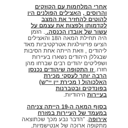
אחרי המלחמות עם הקוזקים
והרוסים ,
האצילים הפולנים היו
להוטים להחזיר את המצב
לקדמותו ולפצות את עצמם על
עשור של אובדן הכנסה.
. הזמן
היה תחילת המאה ה18 והאצילים
הציעו פריווילגיות אטרקטיביות מאד
ליהודים , וזאת הייתה אחת הסיבות
שבגללן היהודים נשארו בעיירות
ושפליטים יהודים רבים שברחו מהן
חזרו.
זו התקופה שיהודים נכנסו
הרבה יותר לעסקי מכירת
האלכוהול ( מכירת יין יי"ש)
בפונדקים ובטברנות
בעיירות
היהודיות.
בסוף המאה ה-19 הייתה צניחה
במעמד של העיירות במזרח
אירופה
. "הדבר נבע מכך שכתוצאה
מתקופה ארוכה של אנטישמיות,