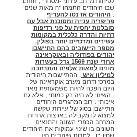
לפיתוח מרחב עירוני -מסחרי , תחום
שבו היהודים התמחו זה מאות שנים
.
היהודים אז נטו להעדיף
פריפריה ענייה ומסוכנת אבל עם
סובלנות יחסית על פני רדיפות
דתיות והדרה כלכלית במקומות
עשירים ומרכזיים יותר בפולין.
מספר היישובים בהם התיישבו
יהודים בפודוליה ובאוקראינה
אחרי שנת 1569 גדל בעשרות
מונים למאות אלפים והתרחבה
למיליון איש
. ההתיישבות היהודית
במרכז ודרום מערב אוקראינה של
היום הפכה להיות משמעותית מאד
. השינוי לא היה רק כמותי , אלא גם
איכותי : רוב המהגרים היהודים
התיישבו בסוג של עיירות שקשה
למצוא לו מקבילה בארצות אחרות .
המרחב הכפרי השונה והתנאים
השונים בו שינוי עמוקות את היהודים
שחיו בו , למרות שיהודים חיו