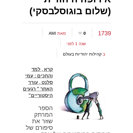
(שלום בוגוסלבסקי)
1739
0
מאת
AMI
שנה 1 לפני
ב
קהילות יהודיות בעולם
קרא , למד
והחכים : עמי
סלנט , עורך
האתר " רגעים
היסטוריים"
הספר
המרתק
שוזר את
סיפורם של