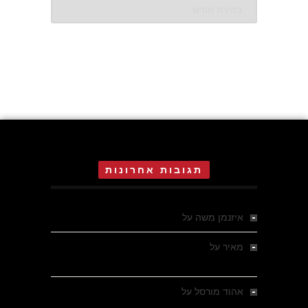
ארכיונים
תגובות אחרונות
איזנמן משה
על
המחתרת באסיזי
מאיר
על
מלחמת האזרחים ביוון 1946-1949 –
מבחר צילומים היסטוריים
אהוד מורסל
על
רחובות ברסלאו, גרמניה,
בחודשים האחרונים של מלחמת העולם השנייה