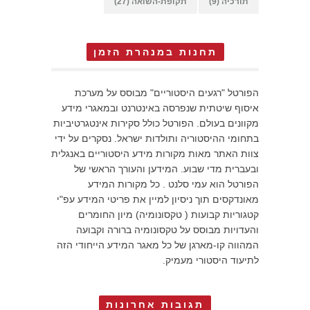
תורכיה
(9)
תקופת-השואה
(27)
תחנות במנהרת הזמן
הפורטל "רגעים היסטוריים" מבוסס על מערכת
איסוף שיטתית שנפרסה באינטרנט ובמאגרי מידע
מקוונים בעולם. הפורטל כולל סקירות אינטגרטיביות
בתחומי ההיסטוריה ותולדות ישראל. נסקרים על ידי
צוות האתר מאות מקורות מידע היסטוריים באנגלית
ובעברית מדי שבוע. המידען והעורך הראשי של
הפורטל הוא עמי סלנט . כל מקורות המידע
מאונדקסים תוך ניסיון למיין את פריטי המידע עפ"י
קטגוריות קבועות ( טקסונומיה) מיון החומרים
והעדויות מבוסס על טקסונומיה ברורה וקבועה
המהווה קו-מארגן של כל מאגר המידע הייחודי הזה
לתיעוד היסטורי מעמיק.
תגובות אחרונות