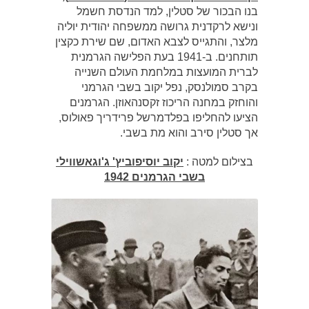
בנו הבכור של סטלין, למד הנדסת חשמל
ונישא לרקדנית גרושה ממשפחה יהודית יוליה
מלצר, והתגייס לצבא האדום, שם שירת כקצין
תותחנים. ב-1941 בעת הפלישה הגרמנית
לברית המועצות במלחמת העולם השנייה
בקרב סמולנסק, נפל יקוב בשבי הגרמני
והוחזק במחנה הריכוז זקסנהאוזן. הגרמנים
הציעו להחליפו בפלדמרשל פרידריך פאולוס,
אך סטלין סירב והוא מת בשבי.
בצילום למטה :
יקוב יוסיפוביץ' ג'וגאשווילי
בשבי הגרמנים 1942