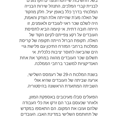
בשל החשיבות שייחסו המצרים הקדמונים
לבניית קברי המלכים, התנהל שירות הבנייה
המלכותי בדרך כלל באופן יעיל. חלק מהקוד
של האלה מע'ת שהייתה אלת הצדק והאמת,
היה לשלם שכר ראוי לעובדים ולאומנים, זו
הייתה חובה דתית. אי קיומה הביא לתסיסת
העובדים על רקע צפייתם לקיום הקוד של
האלה. תקופת הברזל הייתה תקופה של קריסת
ממלכות ברחבי המזרח התיכון עם פלישת גויי
הים שהביאה לחוסר יציבות כלכלית. אי
תשלום שכר העובדים מהווה במחקר את אחת
האנדיקציות למשבר ברחבי הממלכה.
בשנת המלכות ה-29 של רעמסס השלישי,
ארעה שביתה של העובדים שהיא אולי
השביתה המתועדת הראשונה בהיסטוריה.
הפועלים סבלו מעיכובים באספקת המזון,
ולאחר שכעסם גבר הם זרקו את כלי העבודה
שלהם ועזבו את המקום. הם התאספו במקדש
של תחותמס השלישי במדינת האבו. העובדים