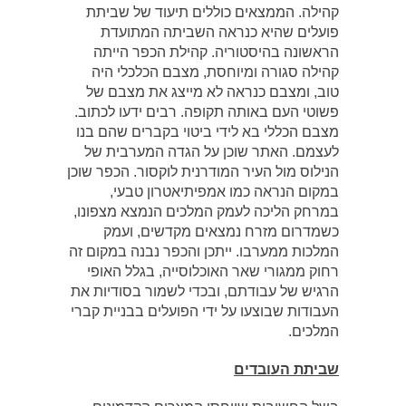
קהילה. הממצאים כוללים תיעוד של שביתת
פועלים שהיא כנראה השביתה המתועדת
הראשונה בהיסטוריה. קהילת הכפר הייתה
קהילה סגורה ומיוחסת, מצבם הכלכלי היה
טוב, ומצבם כנראה לא מייצג את מצבם של
פשוטי העם באותה תקופה. רבים ידעו לכתוב.
מצבם הכללי בא לידי ביטוי בקברים שהם בנו
לעצמם. האתר שוכן על הגדה המערבית של
הנילוס מול העיר המודרנית לוקסור. הכפר שוכן
במקום הנראה כמו אמפיתיאטרון טבעי,
במרחק הליכה לעמק המלכים הנמצא מצפונו,
כשמדרום מזרח נמצאים מקדשים, ועמק
המלכות ממערבו. ייתכן והכפר נבנה במקום זה
רחוק ממגורי שאר האוכלוסייה, בגלל האופי
הרגיש של עבודתם, ובכדי לשמור בסודיות את
העבודות שבוצעו על ידי הפועלים בבניית קברי
המלכים.
שביתת העובדים