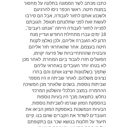
כתבו מכתב לשר הממונה בתלונה על מחסור
במנות חיטה. ראשי הכפר ניסו להרגיעם
ולשכנע אותם לחזור לעבודה, אבל הם סירבו
לעשות זאת לפני שתלונתם תטופל. תגובתם
לפנייה לחזור לעבודה הייתה "אנחנו רעבים",
18 ימים עברו מתחילת החודש ועדיין מנת
הדגן לא הועברה אליהם, ולכן נאלצו לקנות
חיטה בעצמם. אחר שהאחראי חזר אליהם
והבטיח שההתחייבויות של פרעה יקוימו,
הפועלים חזרו לעבוד ביום המחרת. לאחר מכן
לא בטחו יותר העובדים באחראי עליהם
שתמך בשלטונות שייצג אותם והם בחרו
נציגים משלהם. לאחר שביתה זו היו מספר
שביתות נוספות. בשנים שלאחר מכן המשיכה
ההחמרה במצב הכלכלי והשלטון המרכזי
נחלש. כתוצאה מכך היו בעיות נוספות
בהספקת המזון שגרמו לשביתות נוספות.
הבעיות הנמשכות באספקת המזון הביאו את
העובדים לשדוד את הקברים שהם בנו. קיים
תיעוד על תלונות בנושא שכר גם בתקופתם