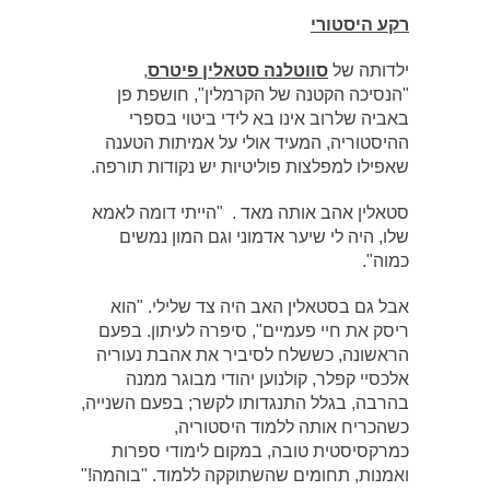
רקע היסטורי
ילדותה של
סווטלנה סטאלין פיטרס
,
"הנסיכה הקטנה של הקרמלין", חושפת פן
באביה שלרוב אינו בא לידי ביטוי בספרי
ההיסטוריה, המעיד אולי על אמיתות הטענה
שאפילו למפלצות פוליטיות יש נקודות תורפה.
סטאלין אהב אותה מאד . "הייתי דומה לאמא
שלו, היה לי שיער אדמוני וגם המון נמשים
כמוה".
אבל גם בסטאלין האב היה צד שלילי. "הוא
ריסק את חיי פעמיים", סיפרה לעיתון. בפעם
הראשונה, כששלח לסיביר את אהבת נעוריה
אלכסיי קפלר, קולנוען יהודי מבוגר ממנה
בהרבה, בגלל התנגדותו לקשר; בפעם השנייה,
כשהכריח אותה ללמוד היסטוריה,
כמרקסיסטית טובה, במקום לימודי ספרות
ואמנות, תחומים שהשתוקקה ללמוד. "בוהמה!"