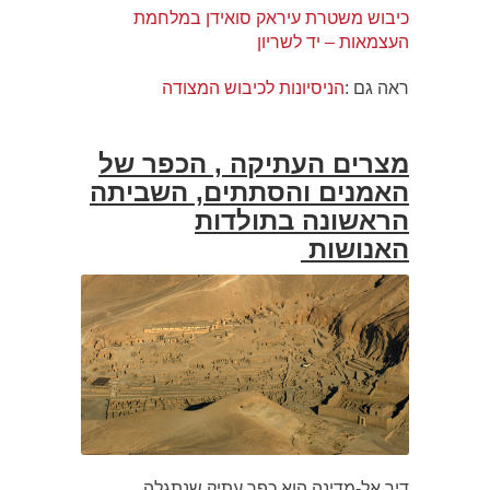
כיבוש משטרת עיראק סואידן במלחמת
העצמאות – יד לשריון
ראה גם :
הניסיונות לכיבוש המצודה
מצרים העתיקה , הכפר של
האמנים והסתתים, השביתה
הראשונה בתולדות
האנושות
דיר אל-מדינה הוא כפר עתיק שנתגלה