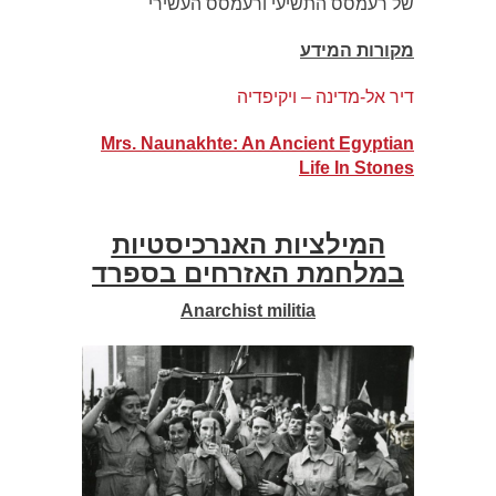
של רעמסס התשיעי ורעמסס העשירי
מקורות המידע
דיר אל-מדינה – ויקיפדיה
Mrs. Naunakhte: An Ancient Egyptian
Life In Stones
המילציות האנרכיסטיות
במלחמת האזרחים בספרד
Anarchist militia