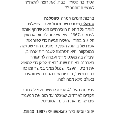
הטיח בה סטאלין בבוז, "את רוצה להשתייך
לאנשי הבוהמה?!".
ברבות הימים אמרה
סווטלנה
סטאלין
פיטרס שהתסכול על כך שנאלצה
לוותר על דחפיה היצירתיים הוא שדחף אותה
לערוק ב-1967. היא הצליחה לחמוק אז מעין
הק-ג-ב בהודו, שאליה הגיעה כדי לפזר את
אפרו של בן זוגה השני, קומוניסט הודי שפגשה
במוסקווה. היא הסתננה לשגרירות ארה"ב,
קיבלה בה מקלט מדיני ועברה להתגורר
בארה"ב באותה שנה. "באתי לכאן כדי למצוא
את הביטוי העצמי שנגזל ממני במשך זמן כה
רב ברוסיה", הכריזה אז במסיבת עיתונאים
באולם מלא מפה לפה.
עריקתה בגיל 41 הפכה להישג תעמולה חסר
תקדים לארה"ב, שניצלה עד תום את המעמד
שבו שרפה את דרכונה הסובייטי.
יקוב יוסיפוביץ' ג'וגאשווילי (1907–1943),