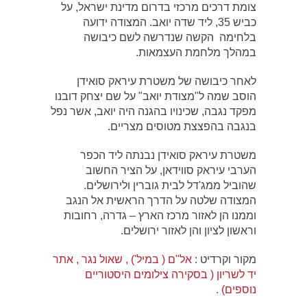
צומת דרכים מרכזי בדרום מדינת ישראל, על
כביש 35, ליד שדה יואב. המצודה ידועה
בלחימה הקשה שנדרשה לשם כיבושה
במהלך מלחמת העצמאות.
לאחר כיבושה של משטרת עיראק סואידן
הוסב שמה ל"מצודת יואב" על שם יצחק דובנו
מפקד נגבה, שכינויו בהגנה היה יואב, אשר נפל
בנגבה בהפצצת מטוסים מצריים.
משטרת עיראק סואידן נבנתה ליד הכפר
הערבי עיראק סווידאן, על הציר החשוב
שהוביל ממג'דל לבית גוברין ולירושלים.
המצודה שלטה על הדרך הראשית אל הנגב
וממנו הן לאזור מרכז הארץ – גדרה, רחובות
וראשון לציון והן לאזור ירושלים.
מקור וקרדיט :
אל"ם ( במיל') , שאול נגר , אתר
יד לשריון ( בסקירה צילומים היסטוריים
נוספים) .