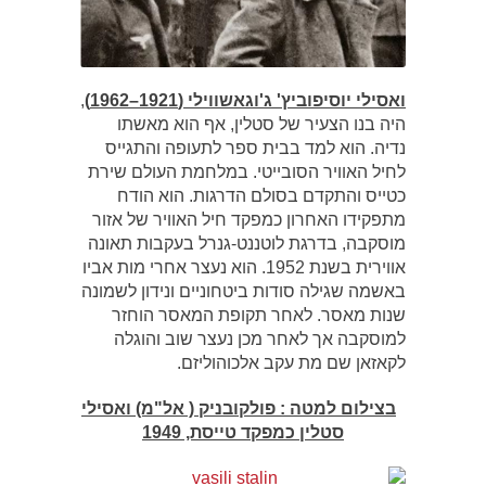
ואסילי יוסיפוביץ' ג'וגאשווילי (1921–1962)
,
היה בנו הצעיר של סטלין, אף הוא מאשתו
נדיה. הוא למד בבית ספר לתעופה והתגייס
לחיל האוויר הסובייטי. במלחמת העולם שירת
כטייס והתקדם בסולם הדרגות. הוא הודח
מתפקידו האחרון כמפקד חיל האוויר של אזור
מוסקבה, בדרגת לוטננט-גנרל בעקבות תאונה
אווירית בשנת 1952. הוא נעצר אחרי מות אביו
באשמה שגילה סודות ביטחוניים ונידון לשמונה
שנות מאסר. לאחר תקופת המאסר הוחזר
למוסקבה אך לאחר מכן נעצר שוב והוגלה
לקאזאן שם מת עקב אלכוהוליזם.
בצילום למטה : פולקובניק ( אל"מ) ואסילי
סטלין כמפקד טייסת, 1949