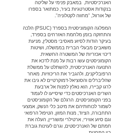
האנרכיסטיות, במאבק פנימי על שליטה
בנקודות אסטרטגיות בעיר, כמתואר בספרו
של אורוול, "מחווה לקטלוניה".
המפלגה הקומוניסטית בספרד (PSUC) הלכה
והתחזקה בזמן מלחמת האזרחים בספרד,
בעיקר הודות לסיוע מאסיבי מסטלין, מניעת
משאבים מבעלי הברית בממשלה, ושיטות
דיכוי אכזריות של המשטרה החשאית.
הקומוניסטים עשו רבות על מנת לדכא את
התנועה האנרכיסטית, להשתלט על ממשלת
הרפובליקנים, ולהגביר את הריכוזיות. מאחר
שהליברלים והסוציאל-דמוקרטיים לא גיבו את
לרגו קביירו, הוא נאלץ לפנות אל ארבעת
השרים האנרכיסטים כדי שיסייעו לו לעמוד
בפני הקומוניסטים. הרגלם של הקומוניסטים
לשמור לכוחותיהם את מיטב כלי הנשק, אמצעי
התחבורה, הציוד, מנות המזון, הטיפול הרפואי
וגם סיוע אווירי, ארטילרי ומשוריין, העלה את
חמתם של האנרכיסטים, וגרם לעוינות גוברת
בין המחנות.