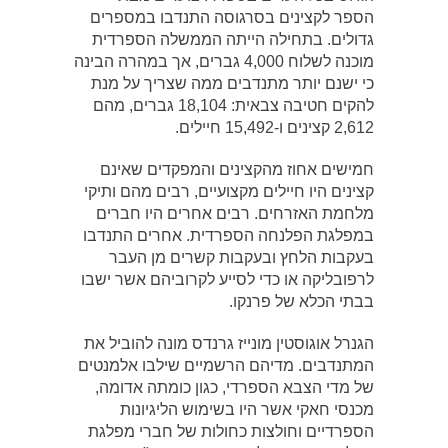
הספר לקצינים בסרגוסה התנדבו במספרים
גדולים. בתחילה הייתה הממשלה הספרדית
מוכנה לשלוח 4,000 גברים, אך במהרה הבינה
כי ישנם יותר מתנדבים ממה שצריך על מנת
להקים חטיבה צבאית: 18,104 גברים, מהם
2,612 קצינים ו-15,492 חיילים.
חמישים אחוז מהקצינים והמפקדים שאינם
קצינים היו חיילים מקצועיים, רבים מהם ותיקי
מלחמת האזרחים. רבים אחרים היו חברים
במפלגת הפלנחה הספרדית. אחרים התנדבו
בעקבות הלחץ ובעקבות קשרים מן העבר
לרפובליקה או כדי לסייע לקרוביהם אשר ישבו
בבתי הכלא של פרנקו.
הגנרל אוגוסטין מונייז גרנדס מונה להוביל את
המתנדבים. מדיהם הרשמיים שילבו אלמנטים
של מדי הצבא הספרדי, כגון כומתה אדומה,
מכנסי חאקי אשר היו בשימוש הליגיונות
הספרדיים וחולצות כחולות של חברי מפלגת