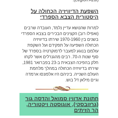
השפעת הדיוויזיה הכחולה על
היסטורית הצבא הספרדי
למרות שהנושא עדיין נלמד, העובדה שרבים
(ואפילו רוב) הקצינים הבכירים בצבא הספרדי
בשנים בין 1970-1960 שירתו בדיוויזיה
הכחולה השפיעה על תפקידם ועל השקפת
עולמם בנוגע למעבר לדמוקרטיה בספרד של
סוף שנות ה-70. רבים מהגנרלים אשר לקחו
חלק בהפיכה הצבאית ב-23 בפברואר 1981,
שירתו בדיוויזיה הכחולה במהלך מלחמת
העולם השנייה. ביניהם היו אלפונסו ארמדה
וגיים מילאן דל בוש.
חתונת אדווין סמואל והדסה גור
(גרזובסקי), אוגוסטה ויקטוריה,
הר הזיתים