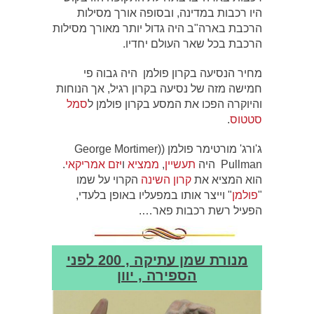
היו רכבות במדינה, ובסופה אורך מסילות
הרכבת בארה"ב היה גדול יותר מאורך מסילות
הרכבת בכל שאר העולם יחדיו.
מחיר הנסיעה בקרון פולמן היה גבוה פי
חמישה מזה של נסיעה בקרון רגיל, אך הנוחות
והיוקרה הפכו את המסע בקרון פולמן ל
סמל
סטטוס
.
ג'ורג' מורטימר פולמן ((George Mortimer
Pullman‏ היה
תעשיין
,
ממציא
ו
יזם
אמריקאי
.
הוא המציא את
קרון השינה
הקרוי על שמו
"
פולמן
" וייצר אותו במפעליו באופן בלעדי,
הפעיל רשת רכבות פאר….
מנורת שמן עתיקה , 200 לפני
הספירה , יוון