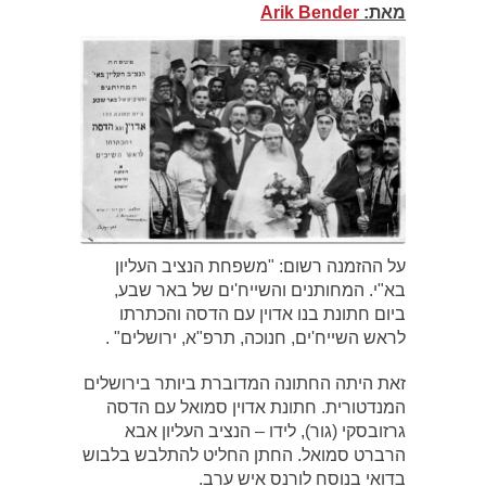
מאת:
Arik Bender
על ההזמנה רשום: "משפחת הנציב העליון
בא"י. המחותנים והשייח'ים של באר שבע,
ביום חתונת בנו אדוין עם הדסה והכתרתו
לראש השייח'ים, חנוכה, תרפ"א, ירושלים" .
זאת היתה החתונה המדוברת ביותר בירושלים
המנדטורית. חתונת אדוין סמואל עם הדסה
גרזובסקי (גור), לידו – הנציב העליון אבא
הרברט סמואל. החתן החליט להתלבש בלבוש
בדואי בנוסח לורנס איש ערב.