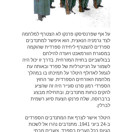
על אף שפרנסיסקו פרנקו לא הצטרף למלחמה
לצד גרמניה הנאצית, הוא איפשר למתנדבים
ספרדים להצטרף ליחידה ספרדית שהוקמה
במסגרת הוורמאכט ויועדה להילחם
בבולשביזם בחזית המזרחית. בדרך זו יכול היה
לשמור על הנייטרליות של ספרד ובאותה עת
לגמול לאדולף היטלר על תמיכתו בו במהלך
מלחמת האזרחים הספרדית. שר החוץ
הספרדי רמון סרנו סונייר היה זה שהציע
להקים כוחות מתנדבים, ובתחילת מבצע
ברברוסה, שלח פרנקו הצעת סיוע רשמית
לברלין.
היטלר אישר לצרף את המתנדבים הספרדים
ב-24 ביוני 1941. מתנדבים נהרו אל לשכות
הגיוס בכל הערים בספרד. צוערים מבתי