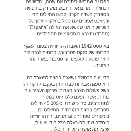
הפלנגה שהביאו ליחידה את שמה, "הדיוויזיה
הכחולה". מדים אלו היו בשימוש רק בחופשה
בספרד; בשדה הקרב, לבשו החיילים מדי
ורמאכט אפורים עם סמל בחלקו העליון של
השרוול הימני שנושא את המילה "España"
(ספרד) והצבעים הלאומיים הספרדיים.
באוגוסט 1942 הועברה הדיוויזיה צפונה לאגף
הדרומי של סנקט פטרבורג, דרומית לנבה ליד
העיר פושקין, קולפינו וקרסני בור באזור נהר
האזורה.
הדיוויזיה הכחולה נשארה בחזית לנינגרד בה
היא ספגה אבידות כבדות הן בעקבות הקור והן
בשל פעולות הצבא האדום. פרנקו העביר עוד
כוחות, אשר הפעם כללו גיוס בנוסף
למתנדבים. סה"כ שירתו כ-45,000 חיילים
ספרדים בחזית המזרחית. החיילים זכו
בעיטורים ספרדיים וגרמניים, והיו הדיוויזיה
היחידה שהייתה בעלת מדליה דיוויזיונית,
שיצירתה אושרה על ידי היטלר.