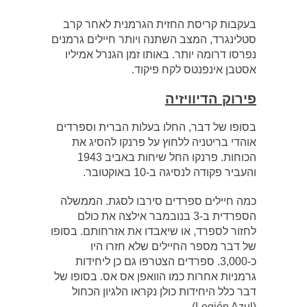
בעקבות קריסת החזית הגרמנית לאחר קרב
סטלינגרד, המצב השתנה ויותר חיילים גרמנים
נפרסו דרומה יותר. באותו זמן הגנרל אמיליו
אסטבן אינפנטס לקח פיקוד.
פירוק הדיוויזיה
בסופו של דבר, החלו בעלות הברית וספרדים
אוהדי בריטניה ללחוץ על פרנקו להסיג את
הכוחות. פרנקו החל שיחות באביב 1943
והעביר פקודה לנסיגה ב-10 באוקטובר.
כמה חיילים ספרדים סירבו לסגת. הממשלה
הספרדית ב-3 בנובמבר אילצה את כולם
לחזור לספרד, או שיאבדו את אזרחותם. בסופו
של דבר מספר החיילים שלא חזרו היו
כ-3,000. ספרדים הצטרפו גם כן ליחידות
גרמניות אחרות כמו הוואפן אס אס. בסופו של
דבר כלל היחידות כולן נקראו הלגיון הכחול
(Legión Azul).