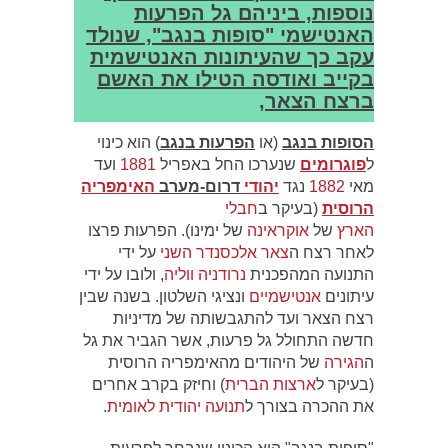
נוספות, ביניהם גל הפרעות
האנטישמי "סופות בנגב", שנולד
עקב כך שהעיתונות האנטישמית
בקייב ואודסה הטילו את האשם
ברצח הצאר,
הסופות בנגב
(או
הפרעות בנגב
) הוא כינוי
ל
פוגרומים
שנערכו החל באפריל
1881
ועד
מאי
1882
נגד
יהודי
דרום-מערב
האימפריה
הרוסית
(בעיקר ב
חבלי
הארץ
של
אוקראינה
של ימינו). הפרעות פרצו
לאחר רצח ה
צאר
אלכסנדר השני
על ידי
התנועה המהפכנית
נרודניה ווליה
, ולובו על ידי
עיתונים
אנטישמיים
ונציגי השלטון. בשנה שבין
רצח הצאר ועד להתגבשותה של מדיניות
חדשה התחולל גל פרעות, אשר הגביר את גל
ה
הגירה
של היהודים מהאימפריה הרוסית
(בעיקר ל
ארצות הברית
) וחיזק בקרב אחרים
את ההכרה בצורך ל
תנועה יהודית לאומית
.