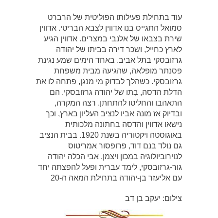
עוד בתחילת פעילותו הפוליטית של הרברט
סמואל התגייס בנו אדווין לצבא הבריטי. אדווין
שירת בצבאו של אלנבי במצרים. אדווין הגיע
לארץ כחייל, ושכר דירה בביתו של יהודה
גרזובסקי בתל אביב. באחד הימים שמע נגינת
פסנתר מופלאה, שהגיעה מבית משפחת
גרזובסקי. כשהלך לבדוק מי מנגן, פתחה לו את
הדלת הדסה, בִתו של יהודה גרזובסקי. הם
התאהבו והחליטו להתחתן. רצה המקרה,
ובדיוק אז מונה אביו לנציב העליון בארץ, וכך
נישאו אדווין והדסה בחתונה מלכותית
באוגוסטה ויקטוריה בשנת 1920. בבית הנציב
גם נולד בנם דוד, פרופסור אמריטוס
לנוירוביולוגיה במכון ויצמן. אבי הכלה יהודה
גור-גרזובסקי, לימד עברית ופעל להפצתה יחד
עם אליעזר בן-יהודה בתחילת המאה ה-20
צילום: יעקב בן דב