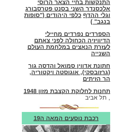
התנקשות בחיי הצאר הרוסי
אלכסנדר השני בסנט פטרסבורג
וגלי ההדף
כלפי היהודים ("סופות
בנגב" )
הספרדים נפרדים מחיילי
הדיוויזיה הכחולה לפני צאתם
לעזרת הנאצים במלחמת העולם
השנייה
חתונת אדווין סמואל והדסה גור
(גרזובסקי), אוגוסטה ויקטוריה,
הר הזיתים
תחנות לחלוקת הקצבת מזון 1948
, תל אביב
רכבת נוסעים המאה ה19