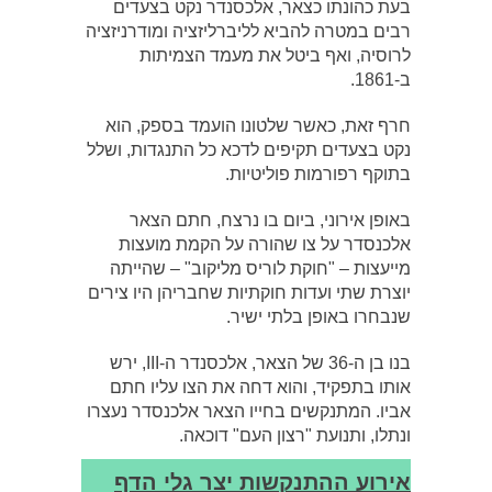
בעת כהונתו כצאר, אלכסנדר נקט בצעדים
רבים במטרה להביא לליברליזציה ומודרניזציה
לרוסיה, ואף ביטל את מעמד הצמיתות
ב-1861.
חרף זאת, כאשר שלטונו הועמד בספק, הוא
נקט בצעדים תקיפים לדכא כל התנגדות, ושלל
בתוקף רפורמות פוליטיות.
באופן אירוני, ביום בו נרצח, חתם הצאר
אלכנסדר על צו שהורה על הקמת מועצות
מייעצות – "חוקת לוריס מליקוב" – שהייתה
יוצרת שתי ועדות חוקתיות שחבריהן היו צירים
שנבחרו באופן בלתי ישיר.
בנו בן ה-36 של הצאר, אלכסנדר ה-III, ירש
אותו בתפקיד, והוא דחה את הצו עליו חתם
אביו. המתנקשים בחייו הצאר אלכנסדר נעצרו
ונתלו, ותנועת "רצון העם" דוכאה.
אירוע ההתנקשות יצר גלי הדף