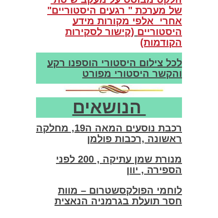
של מערכת " רגעים היסטוריים"
אחרי אלפי מקורות מידע
היסטוריים
(קישור לסקירות
הקודמות)
לכל צילום היסטורי הוספנו רקע
והקשר היסטורי מפורט
הנושאים
רכבת נוסעים המאה ה19, מחלקה
ראשונה ,רכבות פולמן
מנורת שמן עתיקה , 200 לפני
הספירה , יוון
לוחמי הפולקסשטרום – מוות
חסר תועלת בגרמניה הנאצית