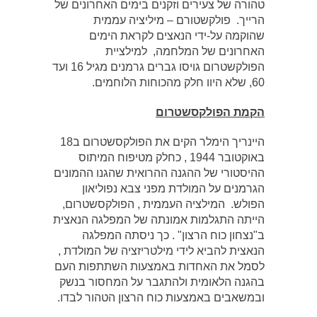
טהורה של צעירים וזקנים בימים האחרונים של
הרייך. פולקשטורם – מיליציה עממית
שהוקמה על-ידי הנאצים לקראת הימים
האחרונים של המלחמה, למילציית
הפולקשטרום גויסו גברים גרמנים מגיל 16 ועד
60, שלא היוו חלק מהכוחות הלוחמים.
הקמת הפולקסשטרום
היינריך הימלר הקים את הפולקסשטרום ב18
באוקטובר 1944 , כחלק מטיפוח המיתוס
ההיסטורי של ההגנה ההרואית שהגנו ההמונים
הגרמנים על המולדת מפני צבא נפוליאון
הפולש. המילציה העממית , הפולקסשטרום,
הייתה התגלמות אמונתה של המפלגה הנאצית
ב"נצחון כוח הרצון" . כך ניסתה המפלגה
הנאצית להביא לידי מילטריזציה של המולדת ,
לסמל את האחדות באמצעות השתתפות העם
בהגנה הלאומית ולהתגבר על המחסור בנשק
ובמשאבים באמצעות כוח הרצון הטהור לבדו.