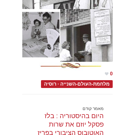
0
מלחמת-העולם-השנייה
·
רוסיה
מאמר קודם
היום בהיסטוריה : בלז
פסקל יוזם את שרות
האוטובוס הציבורי בפריז