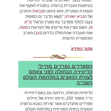
"סופות בנגב" הוא הכינוי שנבחר לפרעות
בעיתונות העברית ברוסיה, במטרה לעקוף את
הצנזורה הצארית, והוא ציטוט מ
נבואת
החורבן
של ה
נביא
ישעיהו
: ”מַשָּׂא מִדְבַּר יָם כְּסוּפוֹת
בַּנֶּגֶב לַחֲלֹף מִמִּדְבָּר בָּא מֵאֶרֶץ נוֹרָאָה” (
כ"א,
א
). השם מציין את פריצתן של הפרעות כ
סופה
,
ואת העובדה שהתחוללו בדרום (
נגב
)-מערב
האימפריה הרוסית.
מקור המידע
הספרדים נפרדים מחיילי
הדיוויזיה הכחולה לפני צאתם
לעזרת הנאצים במלחמת העולם
השנייה
הדיוויזיה הכחולה, הידועה גם בשם דיוויזיית
חי"ר מספר 250, הייתה יחידה של חיילים
ספרדים מתנדבים אשר שירתו בצבא גרמניה
הנאצית בחזית המזרחית במלחמת העולם