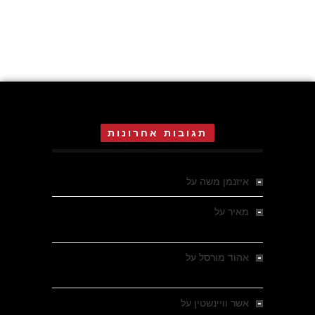
תגובות אחרונות
איזנמן משה
על
המחתרת באסיזי
מאיר
על
מלחמת האזרחים ביוון 1946-1949 –
מבחר צילומים היסטוריים
אהוד מורסל
על
רחובות ברסלאו, גרמניה,
בחודשים האחרונים של מלחמת העולם השנייה
אשר וויינשטין
על
רחובות ברסלאו, גרמניה,