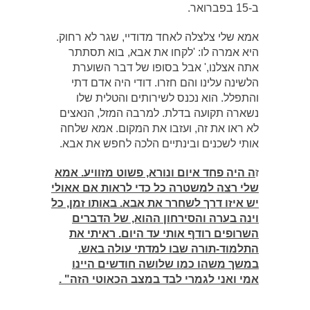
ב-15 בפברואר.
אמא שלי צלצלה לאחד מדודיי, שגר לא רחוק.
היא אמרה לו: 'לקחו את אבא, בוא תסתתר
אתה אצלנו,' אבל בסופו של דבר השוערת
הלשינה עלינו והם חזרו. דודי היה אדם דתי
והתפלל. הוא נכנס לשירותים והטלית שלו
נשארה תקועה בדלת. למרבה המזל, הנאצים
לא ראו את זה, ועזבו את המקום. אמא שלחה
אותי לשכנים ובינתיים הלכה לחפש את אבא.
ז
ה היה פחד איום ונורא, פשוט מזוויע. אמא
שלי רצה למשטרה כל כדי לראות אם אאולי
יש איזו דרך לשחרר את אבא. באותו זמן, כל
וינה בערה והסירחון ההוא, של הדברים
השרופים רודף אותי עד היום. ראיתי את
התלמוד-תורה שבו למדתי עולה באש.
במשך משהו כמו שלושה חודשים היינו
אמי ואני לגמרי לבד במצב הכאוטי הזה" .