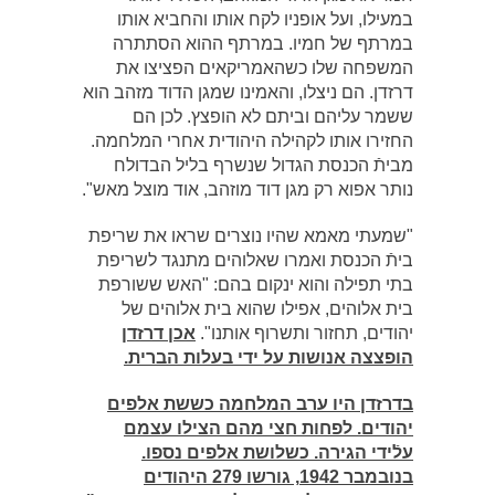
במעילו, ועל אופניו לקח אותו והחביא אותו
במרתף של חמיו. במרתף ההוא הסתתרה
המשפחה שלו כשהאמריקאים הפציצו את
דרזדן. הם ניצלו, והאמינו שמגן הדוד מזהב הוא
ששמר עליהם וביתם לא הופצץ. לכן הם
החזירו אותו לקהילה היהודית אחרי המלחמה.
מביתֿ הכנסת הגדול שנשרף בליל הבדולח
נותר אפוא רק מגן דוד מוזהב, אוד מוצל מאש".
"שמעתי מאמא שהיו נוצרים שראו את שריפת
ביתֿ הכנסת ואמרו שאלוהים מתנגד לשריפת
בתי תפילה והוא ינקום בהם: "האש ששורפת
בית אלוהים, אפילו שהוא בית אלוהים של
יהודים, תחזור ותשרוף אותנו".
אכן דרזדן
הופצצה אנושות על ידי בעלות הברית.
בדרזדן היו ערב המלחמה כששת אלפים
יהודים. לפחות חצי מהם הצילו עצמם
עלֿידי הגירה. כשלושת אלפים נספו.
בנובמבר 1942, גורשו 279 היהודים