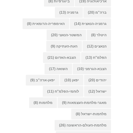
ארכיאולוגיה
(19)
ביוגרפיות
(8)
ברה"מ
(20)
גרמניה
(13)
גרמניה-הנאצית
(14)
האימפריה-הרומאית
(8)
היטלר
(8)
המשטר-הנאצי
(20)
הנאצים
(12)
העת-העתיקה
(9)
הפלמ"ח
(13)
הצבא-האדום
(21)
הצבא-הגרמני
(10)
השואה
(17)
יהודים
(20)
יפאן
(10)
יפאן-ארה"ב
(9)
ישראל
(12)
לוחמי-הפלמ"ח
(11)
מאגר-מלחמת-העצמאות
(9)
מלחמות
(8)
מלחמות-ישראל
(8)
מלחמת-העולם-הראשונה
(26)