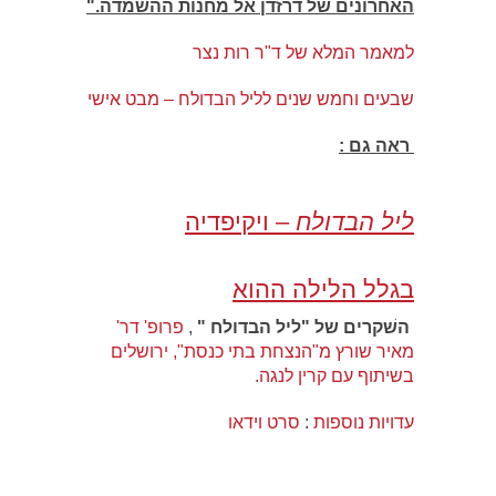
האחרונים של דרזדן אל מחנות ההשמדה."
למאמר המלא של ד"ר רות נצר
שבעים וחמש שנים לליל הבדולח – מבט אישי
ראה גם :
ליל הבדולח
– ויקיפדיה
בגלל הלילה ההוא
השׁקרים של "ליל הבדולח
"
,
פרופ' דר'
מאיר שורץ מ"הנצחת בתי כנסת", ירושלים
בשיתוף עם קרין לנגה.
עדויות נוספות
:
סרט וידאו