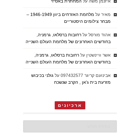
איזנמן משה
על
המחתרת באסיזי
מאיר
על
מלחמת האזרחים ביוון 1946-1949 –
מבחר צילומים היסטוריים
אהוד מורסל
על
רחובות ברסלאו, גרמניה,
בחודשים האחרונים של מלחמת העולם השנייה
אשר וויינשטין
על
רחובות ברסלאו, גרמניה,
בחודשים האחרונים של מלחמת העולם השנייה
אבינועם קריגר 097432577
על
גולני בכיבוש
מזרעת בית ג'אן , הקרב שנשכח
ארכיונים
ארכיונים