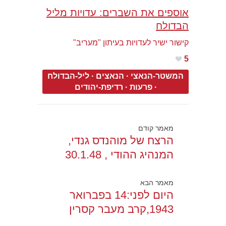
אוספים את השברים: עדויות מליל
הבדולח
קישור ישיר לעדויות בעיתון "מעריב"
5
המשטר-הנאצי
·
הנאצים
·
ליל-הבדולח
·
פרעות
·
רדיפת-יהודים
מאמר קודם
הרצח של מוהנדס גנדי,
המנהיג ההודי , 30.1.48
מאמר הבא
היום לפני:14 בפברואר
1943,קרב מעבר קסרין