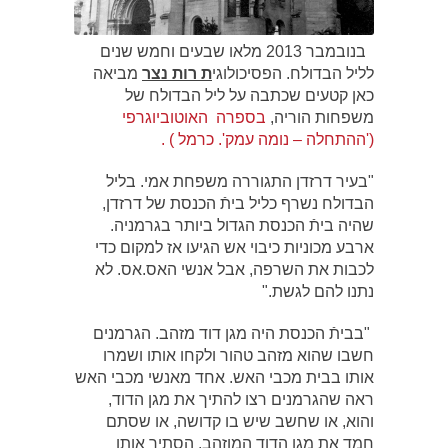
בנובמבר 2013 מלאו שבעים וחמש שנים
לליל הבדולח. הפסיכולוגי
ת רות נצר
מביאה
כאן קטעים שכתבה על ליל הבדולח של
משפחות הוריה,
בספרה האוטוביוגרפי
('ההתחלה – נומה עמק'. כרמל ) .
"בעיר דרזדן התגוררה משפחת אמי. בליל
הבדולח נשרף כליל ביתֿ הכנסת של דרזדן,
שהיה ביתֿ הכנסת הגדול ביותר בגרמניה.
ארבע מכוניות כיבוי אש הגיעו אז למקום כדי
לכבות את השרפה, אבל אנשי האס.אס. לא
נתנו להם לגשת."
"בביתֿ הכנסת היה מגן דוד מזהב. הגרמנים
חשבו שהוא מזהב טהור ולקחו אותו ושמרו
אותו בבית מכבי האש. אחד מאנשי מכבי האש
ראה שהגרמנים רצו להתיך את מגן הדוד,
והוא, או שחשב שיש בו קדושה, או שסתם
חמד את מגן הדוד המוזהב, הסתיר אותו