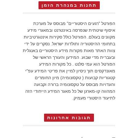
תחנות במנהרת הזמן
הפורטל "רגעים היסטוריים" מבוסס על מערכת
איסוף שיטתית שנפרסה באינטרנט ובמאגרי מידע
מקוונים בעולם. הפורטל כולל סקירות אינטגרטיביות
בתחומי ההיסטוריה ותולדות ישראל. נסקרים על ידי
צוות האתר מאות מקורות מידע היסטוריים באנגלית
ובעברית מדי שבוע. המידען והעורך הראשי של
הפורטל הוא עמי סלנט . כל מקורות המידע
מאונדקסים תוך ניסיון למיין את פריטי המידע עפ"י
קטגוריות קבועות ( טקסונומיה) מיון החומרים
והעדויות מבוסס על טקסונומיה ברורה וקבועה
המהווה קו-מארגן של כל מאגר המידע הייחודי הזה
לתיעוד היסטורי מעמיק.
תגובות אחרונות