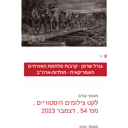
0
גנרל שרמן
·
קרבות מלחמת האזרחים
האמריקאית
·
תולדות-ארה"ב
מאמר קודם
לקט צילומים היסטוריים ,
מס' 54 , דצמבר 2023
מאמר הבא