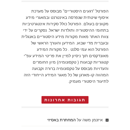
הפורטל "רגעים היסטוריים" מבוסס על מערכת
איסוף שיטתית שנפרסה באינטרנט ובמאגרי מידע
מקוונים בעולם. הפורטל כולל סקירות אינטגרטיביות
בתחומי ההיסטוריה ותולדות ישראל. נסקרים על ידי
צוות האתר מאות מקורות מידע היסטוריים באנגלית
ובעברית מדי שבוע. המידען והעורך הראשי של
הפורטל הוא עמי סלנט . כל מקורות המידע
מאונדקסים תוך ניסיון למיין את פריטי המידע עפ"י
קטגוריות קבועות ( טקסונומיה) מיון החומרים
והעדויות מבוסס על טקסונומיה ברורה וקבועה
המהווה קו-מארגן של כל מאגר המידע הייחודי הזה
לתיעוד היסטורי מעמיק.
תגובות אחרונות
איזנמן משה
על
המחתרת באסיזי