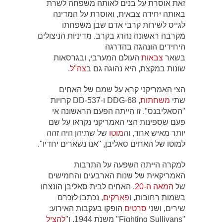
זאת אוסרת על בנים לאותה משפחה לשרת
באותה יחידה צבאית, ואוסרת על המדינה
לגייס לשירות קרבי אדם שבן משפחתו
מקרבה ראשונה נהרג בקרב. מדיניות הניצולים
היחידים הונהגה בהדרגה
בשאר
צבאות
העולם המערבי, ובגרסאות
שונות במקצת, היא נהוגה גם ב
צה"ל
.
הצי האמריקני קרא על שמם של האחים
שתי
משחתות
, DDG-68 ו-DD-537 קרויות
"הסאליבנס". זו הייתה הפעם הראשונה אי
פעם שספינות הצי האמריקני נקראו על שם
יותר מאיש אחד, וה
מוטו
של שתיהן היה זהה
למוטו של האחים סאליבן, "אנו נשארים יחדיו".
למקרה הייתה השפעה על התרבות
האמריקאית של שנות הארבעים והחמישים
של
המאה ה-20
. האחים לבית סאליבן הונצחו
בשמות רחובות, ו
פארקים
, נכתבו לזכרם
שירים, ושני
סרטים
הופקו בעקבות האירוע:
"Fighting Sullivans" משנת 1944, ו"
להציל