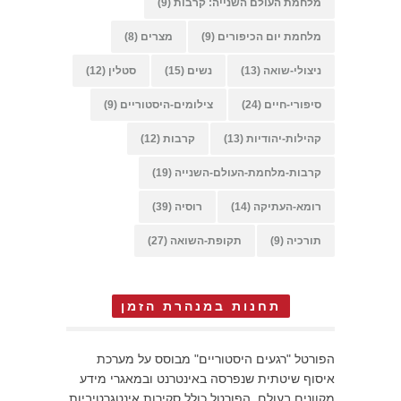
מלחמת העולם השנייה: קרבות
(9)
מלחמת יום הכיפורים
(9)
מצרים
(8)
ניצולי-שואה
(13)
נשים
(15)
סטלין
(12)
סיפורי-חיים
(24)
צילומים-היסטוריים
(9)
קהילות-יהודיות
(13)
קרבות
(12)
קרבות-מלחמת-העולם-השנייה
(19)
רומא-העתיקה
(14)
רוסיה
(39)
תורכיה
(9)
תקופת-השואה
(27)
תחנות במנהרת הזמן
הפורטל "רגעים היסטוריים" מבוסס על מערכת
איסוף שיטתית שנפרסה באינטרנט ובמאגרי מידע
מקוונים בעולם. הפורטל כולל סקירות אינטגרטיביות