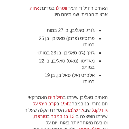
האחים היו ילידי העיר
ווטרלו
במדינת
איווה
,
ארצות הברית. שמותיהם היו:
ג'ורג' סאליבן, בן 27 במותו;
פרנסיס (פרנק) סאליבן, בן 25
במותו;
ג'וזף (ג'ו) סאליבן, בן 23 במותו;
מאדיסון (מאט) סאליבן, בן 22
במותו;
אלברט (אל) סאליבן, בן 19
במותו.
האחים סאליבן שירתו ב
חיל הים
האמריקאי.
הם נהרגו בנובמבר
1942
ב
קרב הימי על
גוודלקנל
שב
איי שלמה
. הסיירת הקלה שעליה
שירתו הופצצה ב-
13 בנובמבר
ב
טורפדו
,
וטובעה מאוחר יותר באותו יום על