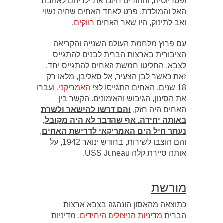
ופטריוטית, וההורים חינכו את ילדיהם לאהבת
האל והמולדת. פרט לאחד האחים שהיה נשוי
ואב לתינוק, היו שאר האחים
רווקים
.
עם פרוץ מלחמת העולם השנייה והקריאה
הציבורית בארצות הברית לבנים להתגייס
לצבא, החליטו חמשת האחים להתגייס יחד.
זאת כאשר לבן הצעיר, אָל סאליבן, מלאו רק
18 שנים. האחים התגייסו ל
צי האמריקני
, ועברו
את הסינון, הגיבוש והאימונים. הקשר בין
האחים היה חזק,
והם דרשו להישאר ולשרת
באותה יחידה. אף שהדבר לא היה מקובל,
נעתר חיל הים האמריקאי לדרישת האחים
,
והם הוצבו לשירות, בחודש ינואר 1942, על
אותה סיירת קלה USS Juneau.
מורשת
כתוצאה מהאסון הונהגה בצבא ארצות
הברית
מדיניות הניצולים היחידים
. מדיניות