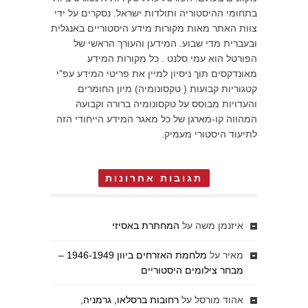
בתחומי ההיסטוריה ותולדות ישראל. נסקרים על ידי
צוות האתר מאות מקורות מידע היסטוריים באנגלית
ובעברית מדי שבוע. המידען והעורך הראשי של
הפורטל הוא עמי סלנט . כל מקורות המידע
מאונדקסים תוך ניסיון למיין את פריטי המידע עפ"י
קטגוריות קבועות ( טקסונומיה) מיון החומרים
והעדויות מבוסס על טקסונומיה ברורה וקבועה
המהווה קו-מארגן של כל מאגר המידע הייחודי הזה
לתיעוד היסטורי מעמיק.
תגובות אחרונות
איזנמן משה
על
המחתרת באסיזי
מאיר
על
מלחמת האזרחים ביוון 1946-1949 –
מבחר צילומים היסטוריים
אהוד מורסל
על
רחובות ברסלאו, גרמניה,