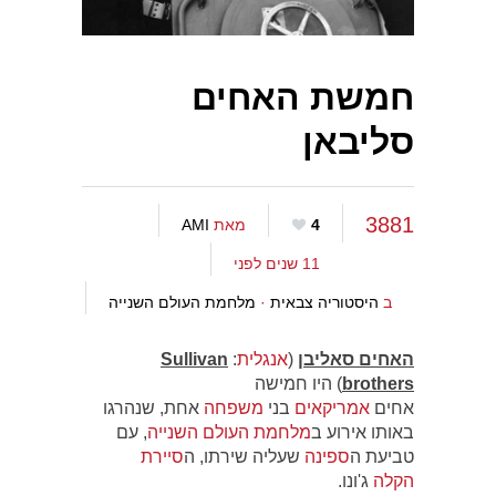
חמשת האחים
סליבאן
3881
4
מאת
AMI
11 שנים לפני
ב
היסטוריה צבאית
·
מלחמת העולם השנייה
האחים סאליבן
(
אנגלית
:
Sullivan
brothers
) היו חמישה
אחים
אמריקאים
בני
משפחה
אחת, שנהרגו
באותו אירוע ב
מלחמת העולם השנייה
, עם
טביעת ה
ספינה
שעליה שירתו, ה
סיירת
הקלה
ג'ונו.