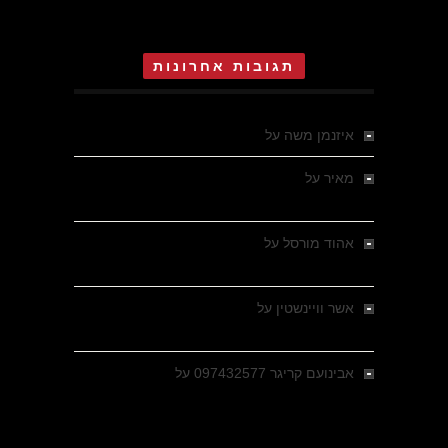
תגובות אחרונות
איזנמן משה
על
המחתרת באסיזי
מאיר
על
מלחמת האזרחים ביוון 1946-1949 –
מבחר צילומים היסטוריים
אהוד מורסל
על
רחובות ברסלאו, גרמניה,
בחודשים האחרונים של מלחמת העולם השנייה
אשר וויינשטין
על
רחובות ברסלאו, גרמניה,
בחודשים האחרונים של מלחמת העולם השנייה
אבינועם קריגר 097432577
על
גולני בכיבוש
מזרעת בית ג'אן , הקרב שנשכח