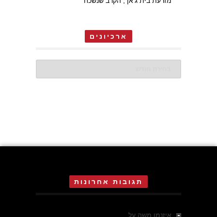
מזרעת בית ג'אן , הקרב שנשכח
ארכיונים
ארכיונים
תגובות אחרונות
איזנמן משה
על
המחתרת באסיזי