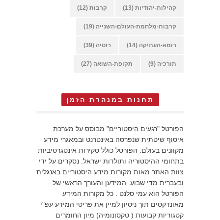
קהילות-יהודיות
(13)
קרבות
(12)
קרבות-מלחמת-העולם-השנייה
(19)
רומא-העתיקה
(14)
רוסיה
(39)
תורכיה
(9)
תקופת-השואה
(27)
תחנות במנהרת הזמן
הפורטל "רגעים היסטוריים" מבוסס על מערכת
איסוף שיטתית שנפרסה באינטרנט ובמאגרי מידע
מקוונים בעולם. הפורטל כולל סקירות אינטגרטיביות
בתחומי ההיסטוריה ותולדות ישראל. נסקרים על ידי
צוות האתר מאות מקורות מידע היסטוריים באנגלית
ובעברית מדי שבוע. המידען והעורך הראשי של
הפורטל הוא עמי סלנט . כל מקורות המידע
מאונדקסים תוך ניסיון למיין את פריטי המידע עפ"י
קטגוריות קבועות ( טקסונומיה) מיון החומרים