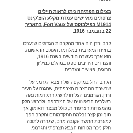
בצילום הפתיחה ניתן לראות חיילים
צרפתים מאיישים עמדת מקלע הוצ'קינס
M1914 בפילבוקס של Fort Vaux, בתאריך
22 בנובמבר 1916.
קרב ורדן היה אחד מהקרבות הגדולים שנערכו
בחזית המערבית במלחמת העולם הראשונה.
הוא ארך כעשרה חודשים בשנת 1916,
והצדדים היריבים ספגו במהלכו כמיליון
הרוגים, פצועים ונעדרים.
הקרב החל במתקפה של הצבא הגרמני על
שרשרת המבצרים הצרפתית, שהגנה על העיר
ורדן. הגרמנים הצליחו להשיג התקדמות נאה
בשלבים הראשונים של המתקפה, ולכבוש חלק
מהמצודות הצרפתיות, כולל מבצר דואומון, אך
תוך זמן קצר נבלמה התקדמותם והקרב הפך
למערכת התשה עקובה מדם, שגררה לתוכה
חלק ניכר מכוחות הצבא הצרפתי והגרמני.