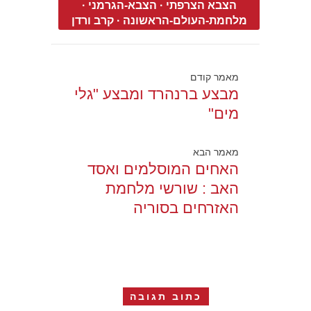
הצבא הצרפתי
·
הצבא-הגרמני
·
מלחמת-העולם-הראשונה
·
קרב ורדן
מאמר קודם
מבצע ברנהרד ומבצע "גלי
מים"
מאמר הבא
האחים המוסלמים ואסד
האב : שורשי מלחמת
האזרחים בסוריה
כתוב תגובה