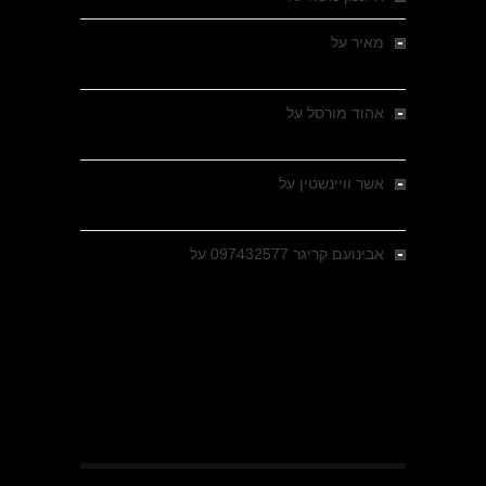
מאיר
על
מלחמת האזרחים ביוון 1946-1949 –
מבחר צילומים היסטוריים
אהוד מורסל
על
רחובות ברסלאו, גרמניה,
בחודשים האחרונים של מלחמת העולם השנייה
אשר וויינשטין
על
רחובות ברסלאו, גרמניה,
בחודשים האחרונים של מלחמת העולם השנייה
אבינועם קריגר 097432577
על
גולני בכיבוש
מזרעת בית ג'אן , הקרב שנשכח