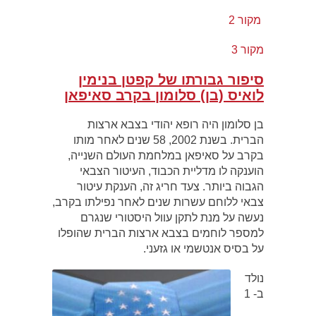
מקור 2
מקור 3
ס
יפור גבורתו של קפטן בנימין
לואיס (בן) סלומון בקרב סאיפאן
בן סלומון היה רופא יהודי בצבא ארצות
הברית. בשנת 2002, 58 שנים לאחר מותו
בקרב על סאיפאן במלחמת העולם השנייה,
הוענקה לו מדליית הכבוד, העיטור הצבאי
הגבוה ביותר. צעד חריג זה, הענקת עיטור
צבאי ללוחם עשרות שנים לאחר נפילתו בקרב,
נעשה על מנת לתקן עוול היסטורי שנגרם
למספר לוחמים בצבא ארצות הברית שהופלו
על בסיס אנטשמי או גזעני.
נולד
ב- 1