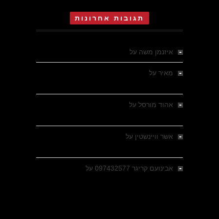
תגובות אחרונות
איזנמן משה
על
המחתרת באסיזי
מאיר
על
מלחמת האזרחים ביוון 1946-1949 –
מבחר צילומים היסטוריים
אהוד מורסל
על
רחובות ברסלאו, גרמניה,
בחודשים האחרונים של מלחמת העולם השנייה
אשר וויינשטין
על
רחובות ברסלאו, גרמניה,
בחודשים האחרונים של מלחמת העולם השנייה
אבינועם קריגר 097432577
על
גולני בכיבוש
מזרעת בית ג'אן , הקרב שנשכח