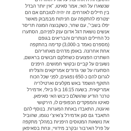
שנשארו על האי, אמר סאיטו, "אין יותר הבדל
בין חיילים לאזרחים. זה יהיה לטובתם אם הם
יצטרפו להתקפה עם חניתות מבמבוק מאשר
יפלו בשבי", עם שחר, כשקבוצה המונה תריסר
אנשים נושאת דגל אדום ענק לפניהם, הסתערו
כל החיילים הנותרים והבריאים בגופם
(מספרם נאמד ב-3,000) קדימה בהתקפה
אחת אחרונה. באופן מדהים מאחוריהם
השתרכו הפצועים כשחלקם חבושים בראשם,
נשענים על קביים ובקושי חמושים. היפנים
הסתערו על שני גדודים אמריקאים והצליחו
לגרום להם כ-650 נפגעים, לפני שכל הכוח
התוקף הושמד באש מקלעים וארטילריה
אמריקאית. בשעה 16:15 ב-9 ביולי, אדמירל
טרנר הודיע שהושלם כיבוש האי סאיפאן.
סאיטו והמפקדים הכפופים לו, הירקושי
ואיגטה, התאבדו באחת המערות. בנוסף להם
התאבד גם סגן אדמירל צ'ואיצ'י נגומו, שהוביל
את נושאות המטוסים היפניות במהלך מתקפה
על פרל הארבור ובקרב מידוויי, ונחת בסאיפאן