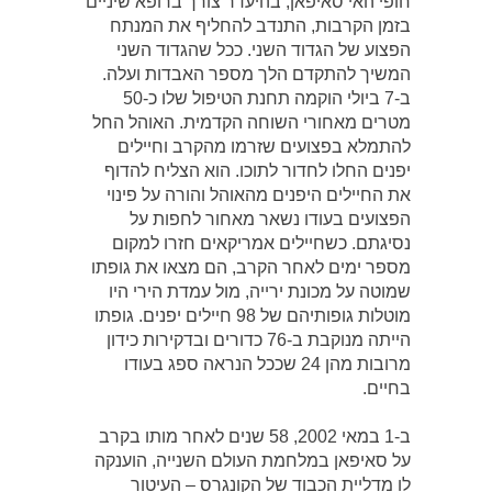
חופי האי סאיפאן, בהיעדר צורך ברופא שיניים
בזמן הקרבות, התנדב להחליף את המנתח
הפצוע של הגדוד השני. ככל שהגדוד השני
המשיך להתקדם הלך מספר האבדות ועלה.
ב-7 ביולי הוקמה תחנת הטיפול שלו כ-50
מטרים מאחורי השוחה הקדמית. האוהל החל
להתמלא בפצועים שזרמו מהקרב וחיילים
יפנים החלו לחדור לתוכו. הוא הצליח להדוף
את החיילים היפנים מהאוהל והורה על פינוי
הפצועים בעודו נשאר מאחור לחפות על
נסיגתם. כשחיילים אמריקאים חזרו למקום
מספר ימים לאחר הקרב, הם מצאו את גופתו
שמוטה על מכונת ירייה, מול עמדת הירי היו
מוטלות גופותיהם של 98 חיילים יפנים. גופתו
הייתה מנוקבת ב-76 כדורים ובדקירות כידון
מרובות מהן 24 שככל הנראה ספג בעודו
בחיים.
ב-1 במאי 2002, 58 שנים לאחר מותו בקרב
על סאיפאן במלחמת העולם השנייה, הוענקה
לו מדליית הכבוד של הקונגרס – העיטור