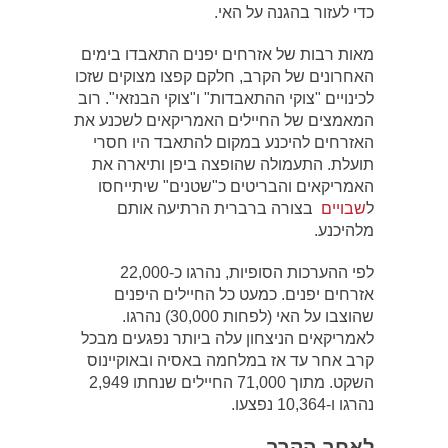
כדי לעזור בהגנה על האי.
מאות רבות של אזרחים יפנים התאבדו בימים
האחרונים של הקרב, חלקם קפצו מצוקים שזכו
לכינויים "צוקי ההתאבדות" ו"צוקי הבנזאי". רוב
המאמצים של החיילים האמריקאים לשכנע את
האזרחים להיכנע במקום להתאבד היו חסרי
תועלת. התעמולה שהופצה ביפן ותיארה את
האמריקאים והבריטים כ"שטנים" שיתייחסו
ל
שבויים
בצורה ברברית הרתיעה אותם
מלהיכנע.
לפי ההערכות הסופיות, נהרגו כ-22,000
אזרחים יפנים. כמעט כל החיילים היפנים
שהוצבו על האי (לפחות 30,000) נהרגו.
לאמריקאים הניצחון עלה ביותר נפגעים מבכל
קרב אחר עד אז במלחמה באסיה ובאוקיינוס
השקט. מתוך 71,000 החיילים שנחתו 2,949
נהרגו ו-10,364 נפצעו.
לאחר הקרב