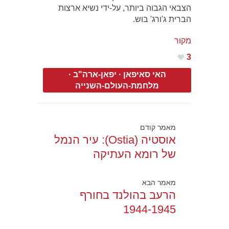
הצבאי הגבוה ביותר, על-ידי נשיא ארצות
הברית ג'ורג' בוש.
מקור
3
האי סאיפאן
·
יפאן-ארה"ב
·
מלחמת-העולם-השנייה
מאמר קודם
אוסטיה (Ostia): עיר הנמל
של רומא העתיקה
מאמר הבא
הרעב בהולנד בחורף
1944-1945