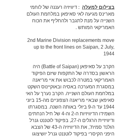
בצילום למעלה
: דיוויזיה רעננה של לוחמי
מארינס מגיעה לאי סאיפאן במלחמת העולם
השנייה על מנת לתגבר ולהחליף את הכוח
האמריקאי המותש .
2nd Marine Division replacements move
up to the front lines on Saipan, 2 July,
1944
הקרב על סאיפאן (Battle of Saipan) היה
הראשון בסדרה של התקפות שיזם הפיקוד
האמריקאי במטרה לכבוש את איי מריאנה
במסגרת המערכה באסיה ובאוקיינוס השקט
במלחמת העולם השנייה. הקרב נערך על האי
סאיפאן שבאיי מריאנה הצפוניים מה-15 ביוני
1944 עד ה-9 ביולי באותה השנה. במסגרתו
השמידו הדיוויזיות ה-2 וה-4 של חיל הנחתים
ודיוויזיית הרגלים ה-27, בפיקוד לוטננט גנרל
הולנד סמית', את הדיוויזיה ה-43 של הצבא
היפני הקיסרי בפיקוד לוטננט גנרל יושיצוגו