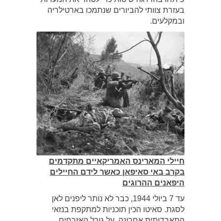
בעזרת צוותי להביורים שנתמכו בארטילריה
ובמקלעים.
חיילי המארינס האמריקאיים מתקדמים
בקרב באי סאיפאן כאשר לידם החיילים
היפאנים ההרוגים
עד 7 ביולי 1944, כבר לא נותר ליפנים לאן
לסגת. סאיטו הכין תוכניות למתקפת בנזאי
התאבדותית אחרונה. על גורל האזרחים