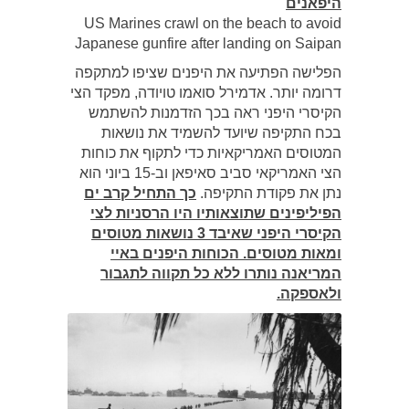
היפאנים
US Marines crawl on the beach to avoid
Japanese gunfire after landing on Saipan
הפלישה הפתיעה את היפנים שציפו למתקפה
דרומה יותר. אדמירל סואמו טויודה, מפקד הצי
הקיסרי היפני ראה בכך הזדמנות להשתמש
בכח התקיפה שיועד להשמיד את נושאות
המטוסים האמריקאיות כדי לתקוף את כוחות
הצי האמריקאי סביב סאיפאן וב-15 ביוני הוא
נתן את פקודת התקיפה.
כך התחיל קרב ים
הפיליפינים שתוצאותיו היו הרסניות לצי
הקיסרי היפני שאיבד 3 נושאות מטוסים
ומאות מטוסים. הכוחות היפנים באיי
המריאנה נותרו ללא כל תקווה לתגבור
ולאספקה.