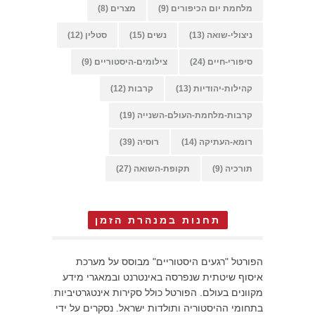
מלחמת יום הכיפורים
(9)
מצרים
(8)
ניצולי-שואה
(13)
נשים
(15)
סטלין
(12)
סיפורי-חיים
(24)
צילומים-היסטוריים
(9)
קהילות-יהודיות
(13)
קרבות
(12)
קרבות-מלחמת-העולם-השנייה
(19)
רומא-העתיקה
(14)
רוסיה
(39)
תורכיה
(9)
תקופת-השואה
(27)
תחנות במנהרת הזמן
הפורטל "רגעים היסטוריים" מבוסס על מערכת
איסוף שיטתית שנפרסה באינטרנט ובמאגרי מידע
מקוונים בעולם. הפורטל כולל סקירות אינטגרטיביות
בתחומי ההיסטוריה ותולדות ישראל. נסקרים על ידי