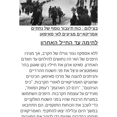
בצילום : כוח תיגבור נוסף של נחתים
אמריקאיים מגיעים לאי סאיפאן
לחימה עד החייל האחרון
ללא אספקה נגזר גורלו של הקרב, אך מגיניו
היפנים של האי היו נחושים להילחם עד האדם
האחרון. סאיטו ארגן את חייליו בקו שעוגן בהר
טאפוטצ'או וניצל את פני השטח ההרריים
והניתנים להגנה של מרכז סאיפאן. הכינויים
שהעניקו האמריקאיים לאזורי הקרבות, "כיס
הגיהנום", "רכס לב הארגמן" ו"עמק המוות",
מעידים על עוצמת הקרבות. היפנים השתמשו
במערות הרבות שהיו בפני השטח הוולקניים
כדי לעכב את הכוחות התוקפים, הם התחבאו
במשך היום ובלילה יצאו להתקיף. האמריקאים
פיתחו בהדרגה שיטות כדי לטהר את המערות