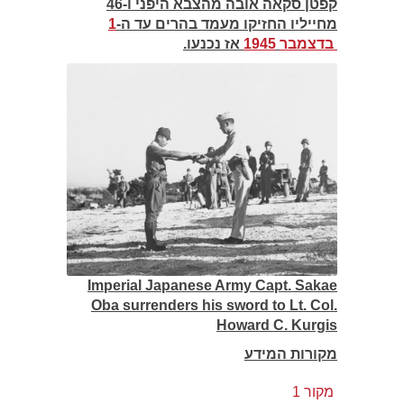
קפטן סקאה אובה מהצבא היפני ו-46
מחייליו החזיקו מעמד בהרים עד ה-
1
בדצמבר
1945
אז נכנעו.
Imperial Japanese Army Capt. Sakae
Oba surrenders his sword to Lt. Col.
Howard C. Kurgis
מקורות המידע
מקור 1