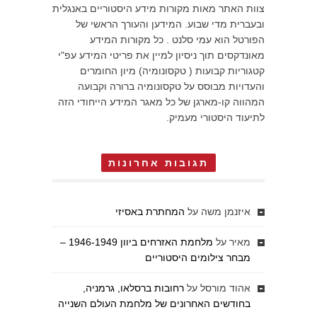
צוות האתר מאות מקורות מידע היסטוריים באנגלית
ובעברית מדי שבוע. המידען והעורך הראשי של
הפורטל הוא עמי סלנט . כל מקורות המידע
מאונדקסים תוך ניסיון למיין את פריטי המידע עפ"י
קטגוריות קבועות ( טקסונומיה) מיון החומרים
והעדויות מבוסס על טקסונומיה ברורה וקבועה
המהווה קו-מארגן של כל מאגר המידע הייחודי הזה
לתיעוד היסטורי מעמיק.
תגובות אחרונות
איזנמן משה
על
המחתרת באסיזי
מאיר
על
מלחמת האזרחים ביוון 1946-1949 –
מבחר צילומים היסטוריים
אהוד מורסל
על
רחובות ברסלאו, גרמניה,
בחודשים האחרונים של מלחמת העולם השנייה