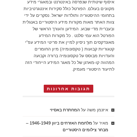
איסוף שיטתית שנפרסה באינטרנט ובמאגרי מידע
מקוונים בעולם. הפורטל כולל סקירות אינטגרטיביות
בתחומי ההיסטוריה ותולדות ישראל. נסקרים על ידי
צוות האתר מאות מקורות מידע היסטוריים באנגלית
ובעברית מדי שבוע. המידען והעורך הראשי של
הפורטל הוא עמי סלנט . כל מקורות המידע
מאונדקסים תוך ניסיון למיין את פריטי המידע עפ"י
קטגוריות קבועות ( טקסונומיה) מיון החומרים
והעדויות מבוסס על טקסונומיה ברורה וקבועה
המהווה קו-מארגן של כל מאגר המידע הייחודי הזה
לתיעוד היסטורי מעמיק.
תגובות אחרונות
איזנמן משה
על
המחתרת באסיזי
מאיר
על
מלחמת האזרחים ביוון 1946-1949 –
מבחר צילומים היסטוריים