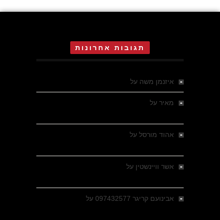
תגובות אחרונות
איזנמן משה
על
המחתרת באסיזי
מאיר
על
מלחמת האזרחים ביוון 1946-1949 –
מבחר צילומים היסטוריים
אהוד מורסל
על
רחובות ברסלאו, גרמניה,
בחודשים האחרונים של מלחמת העולם השנייה
אשר וויינשטין
על
רחובות ברסלאו, גרמניה,
בחודשים האחרונים של מלחמת העולם השנייה
אבינועם קריגר 097432577
על
גולני בכיבוש
מזרעת בית ג'אן , הקרב שנשכח