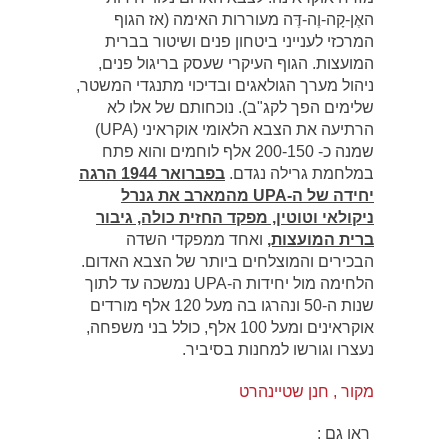
האֶן-קָה-וֶה-דֶּה מעוררות האימה (אז הגוף
המרכזי לענייני ביטחון פנים ושיטור בברית
המועצות. הגוף העיקרי שעסק בריגול פנים,
ניהול מערך הגולאגים ובדיכוי מתנגדי המשטר,
שלימים הפך לקג"ב). נוכחותם של אלו לא
הרתיעה את הצבא הלאומי אוקראיני (UPA)
שמנה כ- 200-150 אלף לוחמים והוא פתח
במלחמת גרילה נגדם.
בפברואר 1944 הרגה
יחידה של ה-UPA מהמארב את גנרל
ניקולאי וטוטין, מפקד החזית כולה, גיבור
ברית המועצות,
ואחד ממפקדי השדה
הבכירים והמוצלחים ביותר של הצבא האדום.
הלחימה מול יחידות ה-UPA נמשכה עד לתוך
שנות ה-50 ונהרגו בה מעל 120 אלף מורדים
אוקראינים ומעל 100 אלף, כולל בני משפחה,
נעצרו וגורשו למחנות בסיביר.
מקור , חנן שטיינהרט
ראו גם :