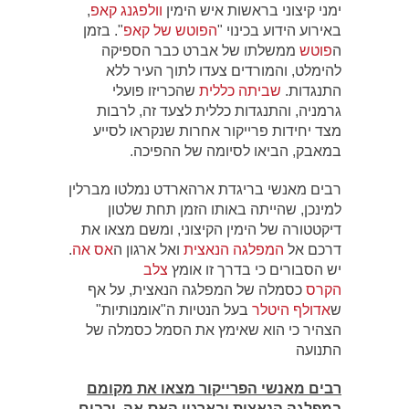
ימני קיצוני בראשות איש הימין
וולפגנג קאפ
,
באירוע הידוע בכינוי "
הפוטש של קאפ
". בזמן
ה
פוטש
ממשלתו של אברט כבר הספיקה
להימלט, והמורדים צעדו לתוך העיר ללא
התנגדות.
שביתה כללית
שהכריזו פועלי
גרמניה, והתנגדות כללית לצעד זה, לרבות
מצד יחידות פרייקור אחרות שנקראו לסייע
במאבק, הביאו לסיומה של ההפיכה.
רבים מאנשי בריגדת ארהארדט נמלטו מברלין
למינכן, שהייתה באותו הזמן תחת שלטון
דיקטטורה של הימין הקיצוני, ומשם מצאו את
דרכם אל
המפלגה הנאצית
ואל ארגון ה
אס אה
.
יש הסבורים כי בדרך זו אומץ
צלב
הקרס
כסמלה של המפלגה הנאצית, על אף
ש
אדולף היטלר
בעל הנטיות ה"אומנותיות"
הצהיר כי הוא שאימץ את הסמל כסמלה של
התנועה
רבים מאנשי הפרייקור מצאו את מקומם
במפלגה הנאצית ובארגון האס-אה, ורבים