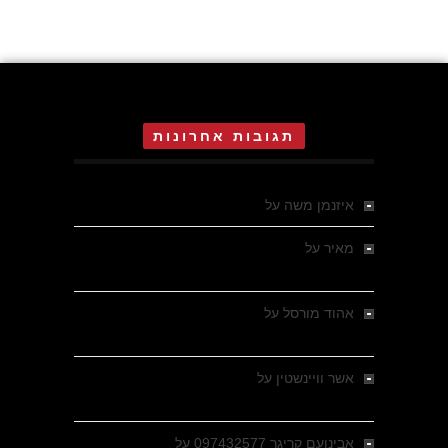
תגובות אחרונות
איזנמן משה
על
המחתרת באסיזי
מאיר
על
מלחמת האזרחים ביוון 1946-1949 –
מבחר צילומים היסטוריים
אהוד מורסל
על
רחובות ברסלאו, גרמניה,
בחודשים האחרונים של מלחמת העולם השנייה
אשר וויינשטין
על
רחובות ברסלאו, גרמניה,
בחודשים האחרונים של מלחמת העולם השנייה
אבינועם קריגר 097432577
על
גולני בכיבוש