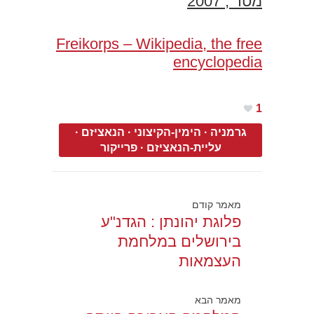
מטר , 2007
Freikorps – Wikipedia, the free
encyclopedia
1
גרמניה
·
הימין-הקיצוני
·
הנאציזם
·
עליית-הנאציזם
·
פרייקור
מאמר קודם
פלוגת יהונתן : הגדנ"ע
בירושלים במלחמת
העצמאות
מאמר הבא