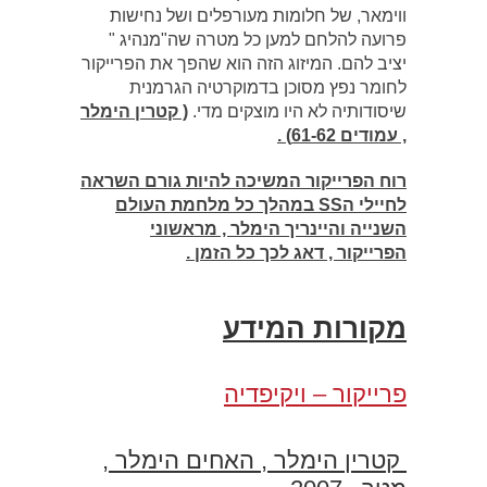
ווימאר, של חלומות מעורפלים ושל נחישות
פרועה להלחם למען כל מטרה שה"מנהיג "
יציב להם. המיזוג הזה הוא שהפך את הפרייקור
לחומר נפץ מסוכן בדמוקרטיה הגרמנית
שיסודותיה לא היו מוצקים מדי.
( קטרין הימלר
, עמודים 61-62) .
רוח הפרייקור המשיכה להיות גורם השראה
לחיילי הSS במהלך כל מלחמת העולם
השנייה והיינריך הימלר , מראשוני
הפרייקור , דאג לכך כל הזמן .
מקורות המידע
פרייקור – ויקיפדיה
קטרין הימלר , האחים הימלר ,