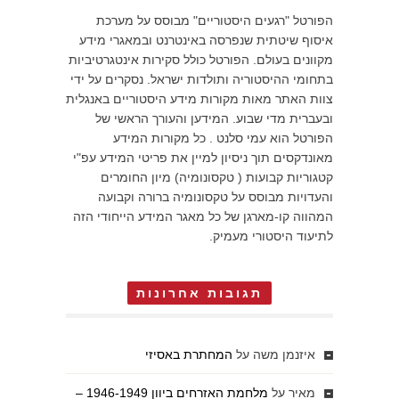
הפורטל "רגעים היסטוריים" מבוסס על מערכת
איסוף שיטתית שנפרסה באינטרנט ובמאגרי מידע
מקוונים בעולם. הפורטל כולל סקירות אינטגרטיביות
בתחומי ההיסטוריה ותולדות ישראל. נסקרים על ידי
צוות האתר מאות מקורות מידע היסטוריים באנגלית
ובעברית מדי שבוע. המידען והעורך הראשי של
הפורטל הוא עמי סלנט . כל מקורות המידע
מאונדקסים תוך ניסיון למיין את פריטי המידע עפ"י
קטגוריות קבועות ( טקסונומיה) מיון החומרים
והעדויות מבוסס על טקסונומיה ברורה וקבועה
המהווה קו-מארגן של כל מאגר המידע הייחודי הזה
לתיעוד היסטורי מעמיק.
תגובות אחרונות
איזנמן משה
על
המחתרת באסיזי
מאיר
על
מלחמת האזרחים ביוון 1946-1949 –