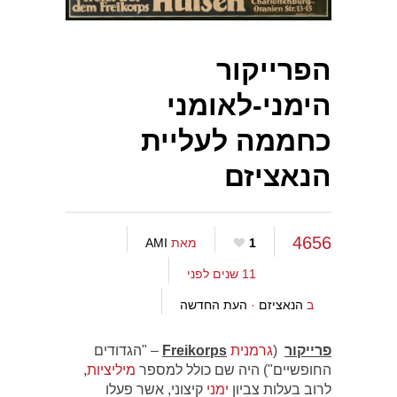
הפרייקור
הימני-לאומני
כחממה לעליית
הנאציזם
4656
1
מאת
AMI
11 שנים לפני
ב
הנאציזם
·
העת החדשה
פרייקור
(
גרמנית
Freikorps
– "הגדודים
החופשיים") היה שם כולל למספר
מיליציות
,
לרוב בעלות צביון
ימני
קיצוני, אשר פעלו