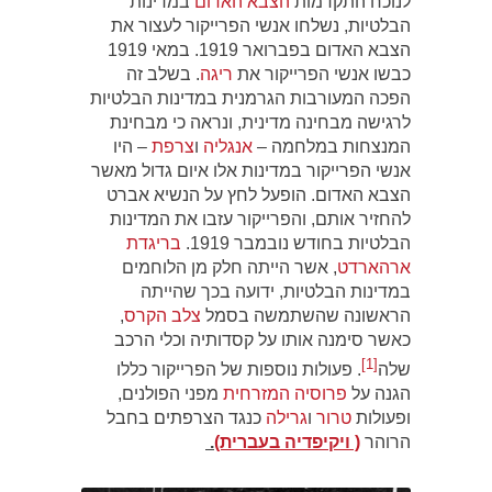
לנוכח התקדמות
הצבא האדום
במדינות
הבלטיות, נשלחו אנשי הפרייקור לעצור את
הצבא האדום בפברואר 1919. במאי 1919
כבשו אנשי הפרייקור את
ריגה
. בשלב זה
הפכה המעורבות הגרמנית במדינות הבלטיות
לרגישה מבחינה מדינית, ונראה כי מבחינת
המנצחות במלחמה –
אנגליה
ו
צרפת
– היו
אנשי הפרייקור במדינות אלו איום גדול מאשר
הצבא האדום. הופעל לחץ על הנשיא אברט
להחזיר אותם, והפרייקור עזבו את המדינות
הבלטיות בחודש נובמבר 1919.
בריגדת
ארהארדט
, אשר הייתה חלק מן הלוחמים
במדינות הבלטיות, ידועה בכך שהייתה
הראשונה שהשתמשה בסמל
צלב הקרס
,
כאשר סימנה אותו על קסדותיה וכלי הרכב
[1]
שלה‏
. פעולות נוספות של הפרייקור כללו
הגנה על
פרוסיה המזרחית
מפני הפולנים,
ופעולות
טרור
ו
גרילה
כנגד הצרפתים בחבל
הרוהר
( ויקיפדיה בעברית)
.