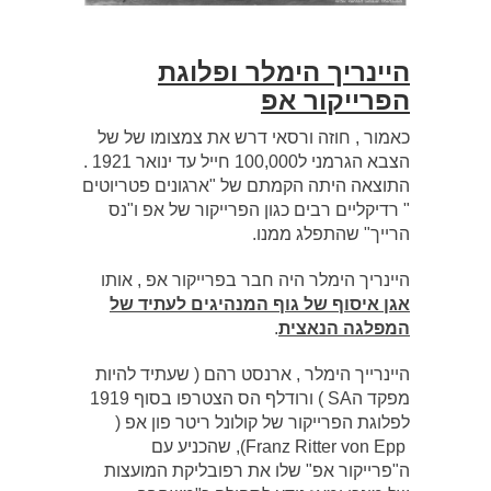
היינריך הימלר ופלוגת
הפרייקור אפ
כאמור , חוזה ורסאי דרש את צמצומו של של
הצבא הגרמני ל100,000 חייל עד ינואר 1921 .
התוצאה היתה הקמתם של "ארגונים פטריוטים
" רדיקליים רבים כגון הפרייקור של אפ ו"נס
הרייך" שהתפלג ממנו.
היינריך הימלר היה חבר בפרייקור אפ , אותו
אגן איסוף של גוף המנהיגים לעתיד של
המפלגה הנאצית
.
היינרייך הימלר , ארנסט רהם ( שעתיד להיות
מפקד הSA ) ורודלף הס הצטרפו בסוף 1919
לפלוגת הפרייקור של קולונל ריטר פון אפ (
Franz Ritter von Epp), שהכניע עם
ה"פרייקור אפ" שלו את רפובליקת המועצות