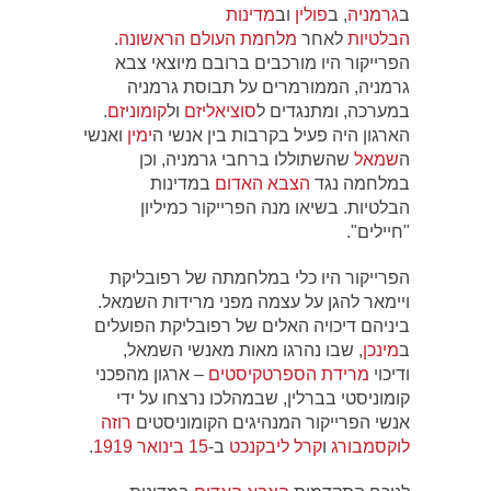
ב
גרמניה
, ב
פולין
וב
מדינות
הבלטיות
לאחר
מלחמת העולם הראשונה
.
הפרייקור היו מורכבים ברובם מיוצאי צבא
גרמניה, הממורמרים על תבוסת גרמניה
במערכה, ומתנגדים ל
סוציאליזם
ול
קומוניזם
.
הארגון היה פעיל בקרבות בין אנשי ה
ימין
ואנשי
ה
שמאל
שהשתוללו ברחבי גרמניה, וכן
במלחמה נגד
הצבא האדום
במדינות
הבלטיות. בשיאו מנה הפרייקור כמיליון
"חיילים".
הפרייקור היו כלי במלחמתה של רפובליקת
ויימאר להגן על עצמה מפני מרידות השמאל.
ביניהם דיכויה האלים של רפובליקת הפועלים
ב
מינכן
, שבו נהרגו מאות מאנשי השמאל,
ודיכוי
מרידת הספרטקיסטים
– ארגון מהפכני
קומוניסטי בברלין, שבמהלכו נרצחו על ידי
אנשי הפרייקור המנהיגים הקומוניסטים
רוזה
לוקסמבורג
ו
קרל ליבקנכט
ב-
15 בינואר
1919
.