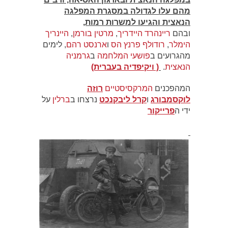
מהם עלו לגדולה במסגרת המפלגה
הנאצית והגיעו למשרות רמות,
ובהם
ריינהרד היידריך
,
מרטין בורמן
,
היינריך
הימלר
,
רודולף פרנץ הס
ו
ארנסט רהם
, לימים
מהגרועים ב
פושעי המלחמה
ב
גרמניה
הנאצית
.
( ויקיפדיה בעברית)
המהפכנים
המרקסיסטיים
רוזה
לוקסמבורג
ו
קרל ליבקנכט
נרצחו ב
ברלין
על
ידי ה
פרייקור