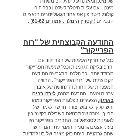
של מינכן ומאז נודע לתהילה כ"משחרר
מינכן". עם עליית היטלר לשלטון כבר היה
קולונל ריטר פון אפ אחד הגאולייטרים הנאציים
הבכירים (
קטרין הימלר , עמודים 61-62
) .
התודעה הקבוצתית של "רוח
הפרייקור"
ככל שהחריף העימות של הפרייקור עם
הרפובליקה הגרמנית וככל שנעשה הפרייקור
מבודד יותר , כך הלכה והתגבשה התודעה
הקבוצתית של "רוח הפרייקור" . החוויה
המפכחת של החזית והתחושה של אובדן
ערכים וטעם , הנובעת ממנה,
ליכדו רבים
בארגון.
הצעירים בפלוגות הפרייקור כמהו
והשתוקקו לגיבוש צורה חדשה לגמרי של
הרייך , צורה שהתבטאה בשבילם בקשר בין
לאומנות לסוציאליזם. החברים בפרייקור היו
בעיני עצמם גרמנייה האמיתית . הם "חשו"
שהם גרמנייה. היתה כאן מזיגה של בוז למדינת