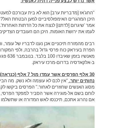
אשר נדרש לבצע פנייה דתית לאנשיו:
"החג'אז [מדבריות ערב] הוא לא בית עבורכם למעט 
היכן המהגרים האימפולסיביים למען הבטחת האל? 
אמר 'שיגרום [לדתנו] לנצח את כל הדתות האחרות'. א
לעמו את ירושת האומות. היכן הם העובדים הצדיקים
רבים מהמזרח תיכוניים אכן נענו לדבריו של עומר, ו
מאנשיו 
ב-אלקאדסיה בדרום-מרכז עיראק.
30 אלף הפרסים אשר 
נחותים יותר.
"אין לכם לא עוצמה ולא נשק. מה הביא
מסוג האנשים שחוזרים לאחור." הפרסים ביקשו לקב
לוחם בשם אל-מוגירה אשר הסביר למפקד הפרסי, רסתם
אם נהרוג אתכם, תיכנסו לאש המדורה או שתשלמו את