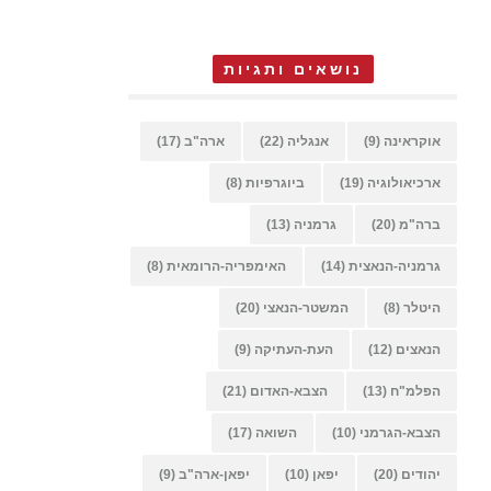
נושאים ותגיות
אוקראינה
(9)
אנגליה
(22)
ארה"ב
(17)
ארכיאולוגיה
(19)
ביוגרפיות
(8)
ברה"מ
(20)
גרמניה
(13)
גרמניה-הנאצית
(14)
האימפריה-הרומאית
(8)
היטלר
(8)
המשטר-הנאצי
(20)
הנאצים
(12)
העת-העתיקה
(9)
הפלמ"ח
(13)
הצבא-האדום
(21)
הצבא-הגרמני
(10)
השואה
(17)
יהודים
(20)
יפאן
(10)
יפאן-ארה"ב
(9)