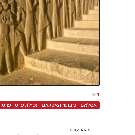
1
אסלאם
·
כיבושי האסלאם
·
נפילת פרס
·
פרס
מאמר קודם