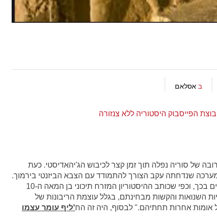
ב
אסלאם
וצת הפייסבוק היסטוריה ללא צנזורה
סה הנוצרית בקרב הירמוך ב-636, רוב רובה של סוריה נפלה תוך זמן קצר לכיבוש הג'יהאדיסטי. כעת
ערכה שנדחתה עקב הצורך להתמודד עם הצבא הביזנטי בירמוך.
יחד עם זאת, רבים מהלוחמים שלהם לא היו מעוניינים בכך, וכפי שכותב ההיסטוריון המזרח תיכוני בן המאה ה-10
ות השנואות והקשות מבחינתם, בגלל עוצמת הריבונות של
אומות אחרות תחתיהם." לבסוף, היה זה הח
'ליף עומר עצמו