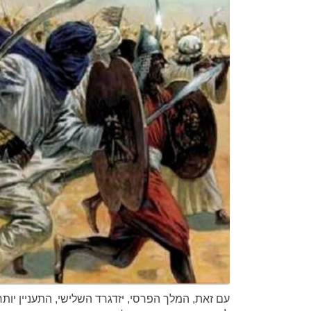
עם זאת, המלך הפרסי, יזדגרד השלישי, התעניין י