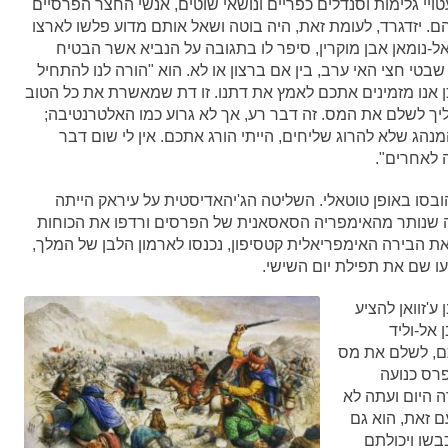
יי גלימות וסנדלים כפריים ונושאי שוטים, אנשי החצר הפרסיים
. יזדגרד, לעומת זאת, היה בוטה ושאל אותם מדוע פלשו לארצו
נומאן אבן מוקרין, סיפר לו בתגובה על הנביא אשר הבטיח
טי חצי האי ערב, בין אם ברצון או לא. הוא "הורה לנו להתחיל
כן אנו מזמינים אתכם לאמץ את דתנו. זו דת שמאשרת את כל הטוב
יך לשלם את המס. זה דבר רע, אך לא גרוע כמו האלטרנטיבה;
נהג שלא להרוג שליחים, הייתי הורג אתכם. אין לי שום דבר
 לאחרים".
בסו באופן טוטאלי. השליטה הג'יהאדיסטית על עיראק הייתה
ה שנותר מהאימפריה הסאסאנית של הפרסים ורדפו את הכוחות
פרס עצמה. עוד ב-636 הם כבשו את הבירה האימפריאלית קטסיפון, נכנסו לארמון הלבן של המלך,
ו שם את תפילת יום השישי.
'זוואן להציע
אל-וליד
ם, לשלם את מס
פרס כנועה
ה היום ועתה לא
ם זאת, הוא גם
בשו ויכולתם