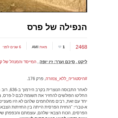
הנפילה של פרס
2468
1
מאת
AMI
6 שנים לפני
ליקט , סיכם וערך: זיו יופה
,
המייסד והמנהל של קב
#היסטוריה_ללא_צנזורה
, פרק 176.
לאחר התבו
החליטו הפולשים להחזיר את תשומת לבם ל-פרס, מ
א-טברי: "החזית הפרסית הייתה בין החזיתות הצבאי
הפרסים, הכוח הצבאי שלהם, עוצמתם והכפפתן של 