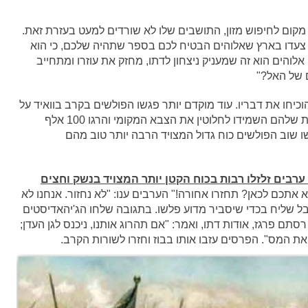
מקום לחיפוש מזון, התושבים שלו לא שורדים למעט בעזרת זאת.
צעדו בארץ שאלוהים הבטיח לכם בספר שתהיה שלכם, כי הוא
לוהים הוא זה שמעניק ניצחון לדתו, מחזק את עוזרו ומתחייב
 של האל?"
הוכיחו את דבריו. עוד מוקדם יותר פגשו הפולשים בקרב בוואיד על
הפרת בעיראק כוח פרסי גדול בהרבה, ולפי המקורות שלהם השמידו לחלוטין את הצבא המקומי והרגו 100 אלף
בזמן שאיבדו 100 בלבד. בנובמבר 636 פגשו שוב הפולשים כוח גדול המצויד הרבה יותר טוב מהם
עמדו מול 7 אלף (כנראה) ערבים זלזלו רבות בכוח הקטן יותר המצויד בנשק וחצים
 אתכם לכאן? תחזרו אחורה!" הערבים ענו: "לא נחזור. אנחנו לא
ל שליח בכדי שיסביר מדוע פלשו. בתגובה שלחו הג'יהאדיסטים
 פרגז, אודות דתו, ואמר: "אם תהרוג אותנו, ניכנס לגן העדן;
 המס". הפרסים עזבו אותו בבוז וחזרו לשורות הקרב.