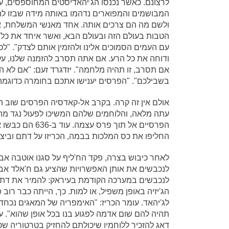
לרצונם. כאשר נכנסו הג'יהאדיסטים המחוספסים, עטו
המבושמים והמפוארים נדהמו באותה מידה שבזו להם
ולשם מה הם צרכים אותה. אחד מאנשי המשלחת, אל-
הטבות בעולם הזה ובעולם הבא, ואשר איחד את כל שב
עם העמים הסמוכים אלינו ולהזמין אותם לצדק". "ל
ודוחה את כל הרע. אם אתה תסרב להזמנה שלנו, על
אם תסרב, זו תהיה מלחמה". יזדגרד זעם: "אם לא המ
בשבילכם". "הפרסים יענישו אתכם בחומרה כדוגמה
אולם אין זה קרה. בקרב אל-קאדסיה הפרסים שוב הו
עתה מלאה, והלוחמים שלהם המשיכו לפעול נגד מ
הפרסיים אל תוך 
החליפו את כס המלכות בבמה, הכריזו על דתם וביצע
לאחר כיבוש בצרה, פקד הח'ליף על סגנו אוטבה אבן ע
לנכבשים את אותן האפשרויות שהציע גם ח'אלד אבן 
לנכבשים במערכה הקודמת בעיראק: להמיר את דת
הג'יזיה באופן משפיל, או למות. כך, הייתה כבר רוב 
לג'יהאד. עומר הכריז: "האימפריה של המאגים נכחד
תהיה להם שום אדמה לפגוע בנו בכל אופן שהוא". ע
דאג להזכיר ללוחמיו שיכולתם להחזיק בטרטוריה שכ