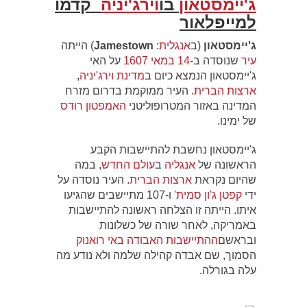
ג'יימסטאון
בו
וירג'יניה
קדמו
למייפלאור
ג'יימסטאון
(ב
אנגלית
:
Jamestown
) הייתה
עיר
שנוסדה ב-
14 במאי
1607
על האי
ג'יימסטאון הנמצא כיום ב
מדינת
וירג'יניה
,
ארצות הברית
. העיר ממוקמת בדרום מזרח
המדינה באזור המטרופוליטני
האמפטון רודס
של ימינו.
ג'יימסטאון נחשבת להתיישבות הקבע
הראשונה של
אנגליה
ב
עולם החדש
, במה
שהיום נקראת
ארצות הברית
. העיר נוסדה על
ידי
קפטן
ג'ון סמית'
ו-107 מתיישבים שהגיעו
איתו. הייתה זו הצלחה ראשונה להתיישבות
באמריקה, לאחר שורה של כשלונות
ובראשם
ההתיישבות האבודה באי רואנוק
הסמוך, שם אבדה קהילה שלמה ולא נודע מה
עלה בגורלה.