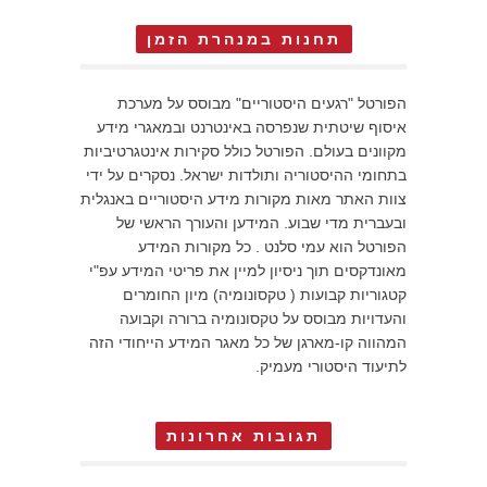
תחנות במנהרת הזמן
הפורטל "רגעים היסטוריים" מבוסס על מערכת
איסוף שיטתית שנפרסה באינטרנט ובמאגרי מידע
מקוונים בעולם. הפורטל כולל סקירות אינטגרטיביות
בתחומי ההיסטוריה ותולדות ישראל. נסקרים על ידי
צוות האתר מאות מקורות מידע היסטוריים באנגלית
ובעברית מדי שבוע. המידען והעורך הראשי של
הפורטל הוא עמי סלנט . כל מקורות המידע
מאונדקסים תוך ניסיון למיין את פריטי המידע עפ"י
קטגוריות קבועות ( טקסונומיה) מיון החומרים
והעדויות מבוסס על טקסונומיה ברורה וקבועה
המהווה קו-מארגן של כל מאגר המידע הייחודי הזה
לתיעוד היסטורי מעמיק.
תגובות אחרונות