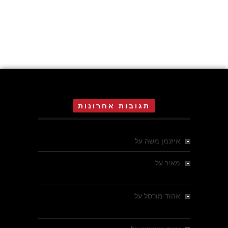
תגובות אחרונות
איזנמן משה
על
המחתרת באסיזי
מאיר
על
מלחמת האזרחים ביוון 1946-1949 –
מבחר צילומים היסטוריים
אהוד מורסל
על
רחובות ברסלאו, גרמניה,
בחודשים האחרונים של מלחמת העולם השנייה