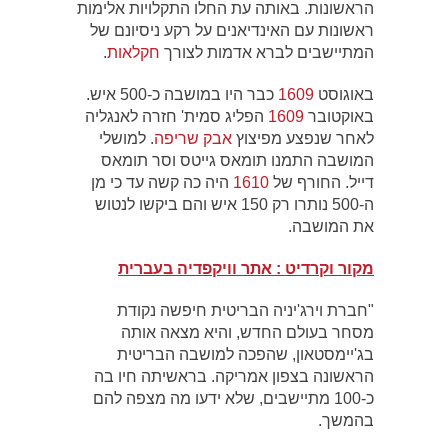
הראשונות. באותה עת החלו התקלויות אלימות
ראשונות עם האינדיאנים על רקע ניסיונם של
המתיישבים לברא אדמות לצורך
חקלאות
.
באוגוסט
1609
כבר היו במושבה כ-500 איש.
באוקטובר
1609
הפליג סמית' חזרה לאנגליה
לאחר שנפצע מפיצוץ
אבק שריפה
. למושלי
המושבה התמנו תומאס גייטס וסר תומאס
דייל. החורף של
1610
היה כה קשה עד כי מן
ה-500 נותרו רק 150 איש והם ביקשו לנטוש
את המושבה.
מקור וקרדיט : אתר וויקפדיה בעברית
"חברת וירג'יניה הבריטית חיפשה נקודת
מסחר בעולם החדש, והיא מצאה אותה
בג'יימסטאון, שהפכה למושבה הבריטית
הראשונה בצפון אמריקה. בראשיתה חיו בה
כ-100 מתיישבים, שלא ידעו מה מצפה להם
בהמשך.