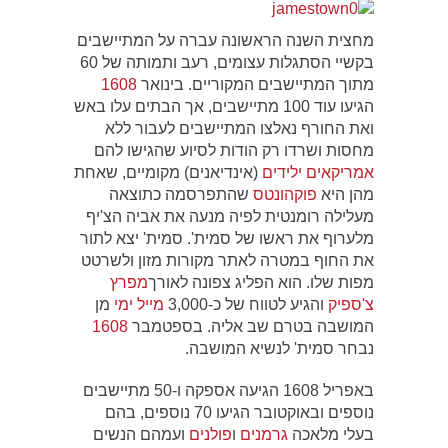
מחצית השנה הראשונה עברה על המתיישבים
בקשיי הסתגלות עצומים, רעב ותמותה של 60
מתוך המתיישבים המקוריים. בינואר
1608
הגיעו עוד 100 מתיישבים, אך הבתים עלו באש
ואת החורף נאלצו המתיישבים לעבור ללא
מחסות ושרדו רק הודות לסיוע שהגישו להם
אמריקאים ילידים
(אינדיאנים) מקומיים, שאחת
מהן היא
פוקהונטס
שהתפרסמה כתוצאה
מעלילה רומנטית לפיה מנעה את אביה הצ'יף
מלערוף את ראשו של סמית'. סמית' יצא לתור
את החוף במטרה לאתר מקורות מזון ולשרטט
מפות שלו. הוא הפליג צפונה לאורך
מפרץ
צ'ספיק
והגיע לטווח של כ-3,000
מייל ימי
מן
המושבה בטרם שב אליה. בספטמבר
1608
נבחר סמית' לנשיא המושבה.
באפריל 1608 הגיעה אספקה ו-50 מתיישבים
נוספים ובאוקטובר הגיעו 70 נוספים, בהם
בעלי מלאכה
גרמנים
ו
פולנים
ועמהם הנשים