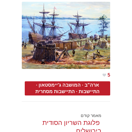
5
ארה"ב
·
המושבה ג'יימסטאון
·
התיישבות
·
התיישבות מסחרית
מאמר קודם
פלוגת השריון הסודית
בירושלים