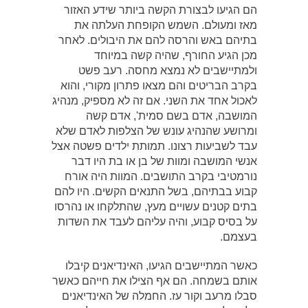
הם הגיעו לבצורת הקשה ביותר שידע האזור
מאז ומעולם. השמש הקופחת העלתה את
בתיהם באש והרסה להם את היבולים. לאחר
מכן הגיע החורף, שהיה קשה במיוחד
ולמתיישבים לא נמצא מחסה. רעב פשט
בקרב הבריטים והם מצאו פתרון מקורי, והוא
לאכול אחד את השני. אם זה לא מספיק, מנהיג
המושבה, אדם בשם סמית', אדם קשה
ומרושע שהנהיג עונש של הצלפות לאדם שלא
עבד לשביעות רצונו. תמותת ילדים פשטה אצל
אנשי המושבה ומוות של בן או בת היו דבר
נורמטיבי בקרב התושבים. המוות היה אורח
קבוע בבתיהם, בשל התנאים הקשים. היו להם
בתים קטנים עשויים מעץ, שהתלקחו או נהרסו
על בסיס קבוע, והיה עליהם לעבד את השדות
בעצמם.
כאשר המתיישבים הגיעו, האינדיאנים קיבלו
אותם בשמחה. הם אף הצילו את חייהם כאשר
סבלו מרעב וקור עז. החמלה של האינדיאנים