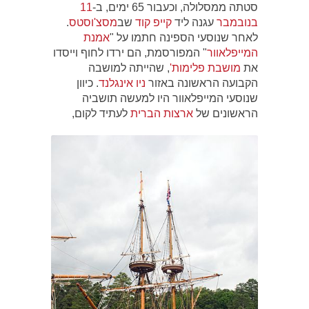
סטתה ממסלולה, וכעבור 65 ימים, ב-
11
בנובמבר
עגנה ליד
קייפ קוד
שב
מסצ'וסטס
.
לאחר שנוסעי הספינה חתמו על "
אמנת
המייפלאוור
" המפורסמת, הם ירדו לחוף וייסדו
את
מושבת פלימות'
, שהייתה למושבה
הקבועה הראשונה באזור
ניו אינגלנד
. כיוון
שנוסעי המייפלאוור היו למעשה תושביה
הראשונים של
ארצות הברית
לעתיד לקום,