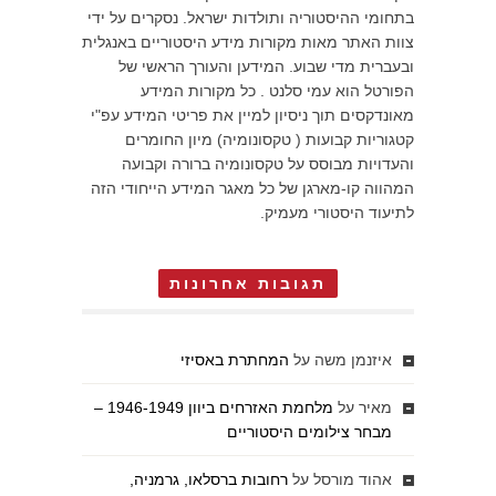
בתחומי ההיסטוריה ותולדות ישראל. נסקרים על ידי
צוות האתר מאות מקורות מידע היסטוריים באנגלית
ובעברית מדי שבוע. המידען והעורך הראשי של
הפורטל הוא עמי סלנט . כל מקורות המידע
מאונדקסים תוך ניסיון למיין את פריטי המידע עפ"י
קטגוריות קבועות ( טקסונומיה) מיון החומרים
והעדויות מבוסס על טקסונומיה ברורה וקבועה
המהווה קו-מארגן של כל מאגר המידע הייחודי הזה
לתיעוד היסטורי מעמיק.
תגובות אחרונות
איזנמן משה
על
המחתרת באסיזי
מאיר
על
מלחמת האזרחים ביוון 1946-1949 –
מבחר צילומים היסטוריים
אהוד מורסל
על
רחובות ברסלאו, גרמניה,