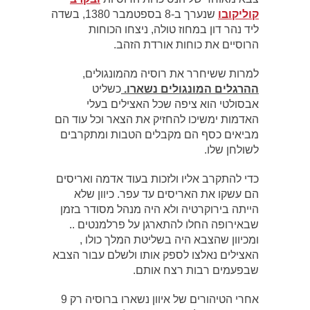
קוליקובו
שנערך ב-8 בספטמבר 1380, בשדה
ליד נהר דון במחוז טולה, ניצחו הכוחות
הרוסיים את כוחות אורדת הזהב.
למרות ששיחרר את רוסיה מהמונגולים,
ההרגלים המונגולים נשארו.
כשליט
אבסולטי הוא ציפה שכל האצילים בעלי
האדמות ימשיכו להחזיק את הצאר וכל עוד הם
מביאים כסף הם מקבלים הטבות ומתקרבים
לשולחן שלו.
כדי להתקרב אליו ולזכות בעוד אדמה ואריסים
הם עשקו את האריסים עד עפר. כיוון שלא
הייתה בירוקרטיה ולא היה מנהל מסודר בזמן
שבאירופה החלו להתארגן על פרלמנטים ..
ומכיוון שהצבא היה בשליטת המלך כולו ,
האצילים נאלצו לספק אותו ולשלם עבור הצבא
שבפעמים רבות רצח אותם.
אחרי הטיהורים של איוון נשארו ברוסיה רק 9