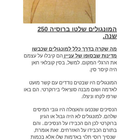
המונגולים שלטו ברוסיה 250
שנה.
מה שקרה בדרך כלל למונגולים שכבשו
מדינות שבסופו של עניין
הם קיבלו על עצמם
את הרגלי המקום. למשל, בסין קובלאי חאן
היה קיסר סין.
המונגולים היו שבטים נודדים עם קשר מועט
לאדמה ושום מבנה סוציאלי בירוקרטי. הם באו
שרפו לקחו וניצלו.
הנסיכים שנכנעו והאצולה היו גובי המיסים
שלהם. למונגולים לא היה גבול או הגיון
ברוקרטי לכן הם הכבידו על הנסיכים.. והם
בתורם הכבידו על האזרחים. זאת אומרת,
שנסיך רוסי תלוי באדמות שלו אלא בכמות