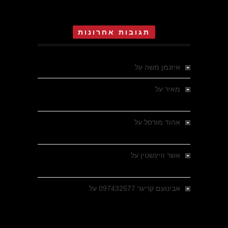
תגובות אחרונות
איזנמן משה
על
המחתרת באסיזי
מאיר
על
מלחמת האזרחים ביוון 1946-1949 –
מבחר צילומים היסטוריים
אהוד מורסל
על
רחובות ברסלאו, גרמניה,
בחודשים האחרונים של מלחמת העולם השנייה
אשר וויינשטין
על
רחובות ברסלאו, גרמניה,
בחודשים האחרונים של מלחמת העולם השנייה
אבינועם קריגר 097432577
על
גולני בכיבוש
מזרעת בית ג'אן , הקרב שנשכח