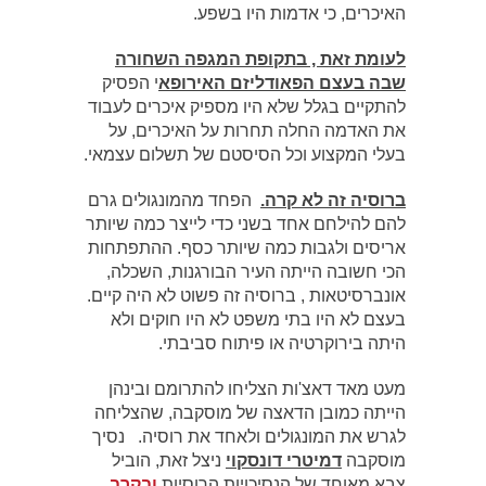
האיכרים, כי אדמות היו בשפע.
לעומת זאת , בתקופת המגפה השחורה
שבה בעצם הפאודליזם האירופא
י הפסיק
להתקיים בגלל שלא היו מספיק איכרים לעבוד
את האדמה החלה תחרות על האיכרים, על
בעלי המקצוע וכל הסיסטם של תשלום עצמאי.
ברוסיה זה לא קרה.
הפחד מהמונגולים גרם
להם להילחם אחד בשני כדי לייצר כמה שיותר
אריסים ולגבות כמה שיותר כסף. ההתפתחות
הכי חשובה הייתה העיר הבורגנות, השכלה,
אונברסיטאות , ברוסיה זה פשוט לא היה קיים.
בעצם לא היו בתי משפט לא היו חוקים ולא
היתה בירוקרטיה או פיתוח סביבתי.
מעט מאד דאצ'ות הצליחו להתרומם ובינהן
הייתה כמובן הדאצה של מוסקבה, שהצליחה
לגרש את המונגולים ולאחד את רוסיה. נסיך
מוסקבה
דמיטרי דונסקוי
ניצל זאת, הוביל
צבא מאוחד של הנסיכויות הרוסיות
ובקרב