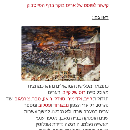
קישור לפוסט של אריס בוקר בדף הפייסבוק
ראו גם :
כתוצאה מפלישת המונגולים נהרגו כמחצית
מאוכלוסיית
רוס של קייב
. הערים
הגדולות
קייב
,
ולדימיר
,
סוזדל
,
ריאזן
,
טבר
,
צ'רניגוב
ועוד
נהרסו. רק ערי הצפון
נובגורוד
ו
פסקוב
ומספר
ערים במערב שרדו ולא נכבשו. למשך עשרות
שנים הופסקה בנייה מאבן. מספר ענפי
תעשייה נעלמו. הורגשה נדידת אוכלוסין