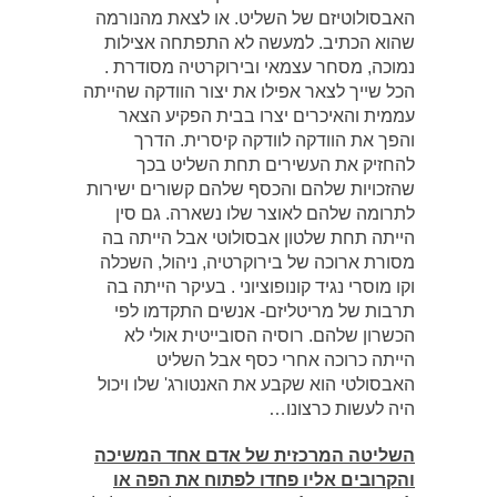
האבסולוטיזם של השליט. או לצאת מהנורמה
שהוא הכתיב. למעשה לא התפתחה אצילות
נמוכה, מסחר עצמאי ובירוקרטיה מסודרת .
הכל שייך לצאר אפילו את יצור הוודקה שהייתה
עממית והאיכרים יצרו בבית הפקיע הצאר
והפך את הוודקה לוודקה קיסרית. הדרך
להחזיק את העשירים תחת השליט בכך
שהזכויות שלהם והכסף שלהם קשורים ישירות
לתרומה שלהם לאוצר שלו נשארה. גם סין
הייתה תחת שלטון אבסולוטי אבל הייתה בה
מסורת ארוכה של בירוקרטיה, ניהול, השכלה
וקו מוסרי נגיד קונופוציוני . בעיקר הייתה בה
תרבות של מריטליזם- אנשים התקדמו לפי
הכשרון שלהם. רוסיה הסובייטית אולי לא
הייתה כרוכה אחרי כסף אבל השליט
האבסולטי הוא שקבע את האנטורג' שלו ויכול
היה לעשות כרצונו…
השליטה המרכזית של אדם אחד המשיכה
והקרובים אליו פחדו לפתוח את הפה או