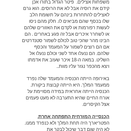
משפחות אצילים. פיטר הגדול בתורו אכן
קידם את רוסיה אבל לא את הרוסים. הוא גרם
לאצילים להתחרות בינהם על תשומת הלב
שלו בכסף שהם מביאים לו. חלק מהם ניסו
לעשות רפורמות או לקדם את האזורים שלהם
או לשחרר איכרים אבל זה פגע באחרים . הם
הבינו מהר שהכי טוב לכולם לשמור סטנדרטים
אם הם רוצים לשמור על המעמד והכסף
שלהם. הם ננעלו אחד לשני וכולם ננעלו אל
השליט. במאה ה-18 איכר שעזב את אדמתו
ויצא מהכפר נגזר עליו מוות..
באירופה הייתה הכנסיה והמעמד שלה נפרד
ממעמד המלך. היא הייתה קבוצת ביקורת.
הכנסיה הייתה אחראית במידה מסויימת על
אורח החיים שהיא התערבה לא מעט פעמים
אצל הקיסרים.
הכנסייה המזרחית התפתחה אחרת
,
הפטריארך היה תחת המלך ולא כנפרד ממנו.
לא היה שום דבר שיכול לבקר את