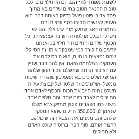
לשנות מפחד לחייהם
. הם היו תלויים בו לכל
טובות ההנאה הטוב בחיים שלהם בא מתוך
פחד אדיר. פוטין פועל בדיוק באותה דרך. הוא
העניק לאנשים סביבו כסף וזכויות והם
בתמורה דאגו שחלק מזה יגיע אליו. הם לא
ניסו להתבלט או לפתח חשיבה עצמאית כי כל
הכסף שלהם והחיים היה תלוי בו. ואנחנו
יודעים מה קורה למי שמבקר אותו. זה הסייקל
שהם נמצאים בו היום, הוא הורס להם את
העסקים במלחמה הזאת. אין להם דבר ועניין
עם הציבור הרחב שמשלם עבור ההון שלהם.
המושג אולגרכים בא מאפלטון שהגדיר שיטות
ממשל -אולגרכים זה שלטון של קבוצת עילית .
השלטון הזה חייב את הכוח והכסף לאדם אחד.
הם יכולים לאבד ביום אחד. והם תלויים אחד
בשני. כמו הצארים פוטין מחזיק צבא משלו
שנאמן לו. 350,000 חיילים שהוא המפקד
שלהם והם ממנים את הצבא הזה שיכול גם
לרצוח אותם. סוף דבר. ברוסיה שולט האדם
ולא החוקים.