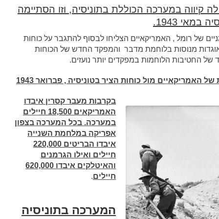
 קיווה במערכה הכוללת בתוניסיה, וזו הסתיימה
מאי 1943.
יים של רומל , האמריקאיים הצליחו לבסוף להתגבר על כוחות
 אוגדות מנוסות בלוחמת מדבר והמפקד החדש של הכוחות
 של החטיבות הלוחמות במפקדים יותר נועזים.
ל האמריקאיים מול כוחות הציר בטוניסיה , פברואר 1943
בקרבות מעבר קסרין איבדו
האמריקאים 18,500 חיילים
במערכה. בכל המערכה בצפון
אפריקה במלחמת השנייה
איבדו הבריטים 220,000
חיילים ואילו הגרמנים
והאיטלקים איבדו 620,000
חיילים
.
המערכה בתוניסיה