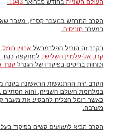
העולם השנייה
בחודש פברואר
1943
.
הקרב התרחש במעבר קסרין, מעבר שאו
במערב
תוניסיה
.
בקרב זה הוביל הפלדמרשל
ארווין רומל
א
קרב אל-עלמיין השלישי
, למתקפה כנגד כ
וכוחות בריטים בפיקודו של הגנרל
קנת' א
הקרב היה ההתנגשות הראשונה בקנה מיד
במלחמת העולם השנייה, והוא הסתיים 
כאשר רומל הצליח להבקיע את מעבר קסר
מערבה.
הקרב הביא לזעזועים קשים בפיקוד בעל