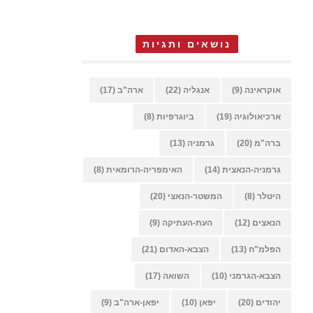
נושאים ותגיות
אוקראינה
(9)
אנגליה
(22)
ארה"ב
(17)
ארכיאולוגיה
(19)
ביוגרפיות
(8)
ברה"מ
(20)
גרמניה
(13)
גרמניה-הנאצית
(14)
האימפריה-הרומאית
(8)
היטלר
(8)
המשטר-הנאצי
(20)
הנאצים
(12)
העת-העתיקה
(9)
הפלמ"ח
(13)
הצבא-האדום
(21)
הצבא-הגרמני
(10)
השואה
(17)
יהודים
(20)
יפאן
(10)
יפאן-ארה"ב
(9)