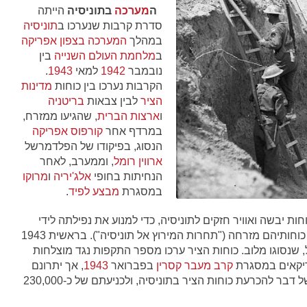
ה
מערכה
בתוניסיה
הייתה
סדרת קרבות שנערכו ב
תוניסיה
במהלך
המערכה בצפון אפריקה
ב
מלחמת העולם השנייה
בין
נובמבר
1942
למאי
1943
.
הקרבות נערכו בין כוחות
מדינות
הציר
לבין צבאות
בריטניה
ו
ארצות הברית
, שהגיעו ממזרח,
במרדף אחר
קורפוס אפריקה
הנסוג, בפיקודו של הפלדמרשל
ארווין רומל
, וממערב, לאחר
הנחיתות בחופי
אלג'יריה
ו
מרוקו
במסגרת
מבצע לפיד
.
ות יבשה ואוויר חזקים לתוניסיה, כדי למנוע את נפילתה לידי
בעלות הברית, והצליח לבלום את המשך התקדמות כוחותיהם מזרחה ("תחרות המירוץ אל תוניסיה"). בראשית 1943
, שנסוגו מלוב. כוחות הציר ערכו מספר התקפות נגד מוצלחות
ריקאים במסגרת
קרב מעבר קסרין
בפברואר
1943
, אך יתרונם
המספרי והלוגיסטי של בעלות הברית הביא בסופו של דבר להכרעת כוחות הציר בתוניסיה, ולכניעתם של כ-230,000