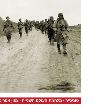
טוניסיה
·
מלחמת-העולם-השנייה
·
צפון-אפריק