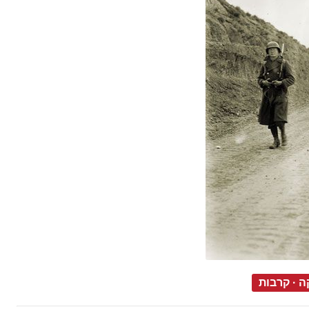
ה
·
קרבות