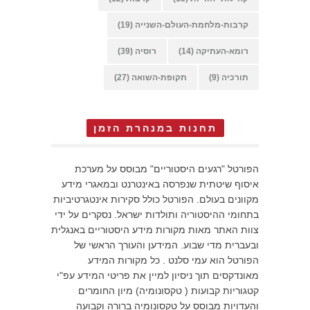
קרבות-מלחמת-העולם-השנייה
(19)
רומא-העתיקה
(14)
רוסיה
(39)
תורכיה
(9)
תקופת-השואה
(27)
תחנות במנהרת הזמן
הפורטל "רגעים היסטוריים" מבוסס על מערכת
איסוף שיטתית שנפרסה באינטרנט ובמאגרי מידע
מקוונים בעולם. הפורטל כולל סקירות אינטגרטיביות
בתחומי ההיסטוריה ותולדות ישראל. נסקרים על ידי
צוות האתר מאות מקורות מידע היסטוריים באנגלית
ובעברית מדי שבוע. המידען והעורך הראשי של
הפורטל הוא עמי סלנט . כל מקורות המידע
מאונדקסים תוך ניסיון למיין את פריטי המידע עפ"י
קטגוריות קבועות ( טקסונומיה) מיון החומרים
והעדויות מבוסס על טקסונומיה ברורה וקבועה