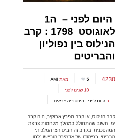
היום לפני – ה1
לאוגוסט 1798 : קרב
הנילוס בין נפוליון
והבריטים
4230
5
מאת
AMI
10 שנים לפני
ב
היום לפני
·
היסטוריה צבאית
קרב הנילוס, או קרב מפרץ אבוקיר, היה קרב
ימי חשוב שהתחולל במהלך מלחמות צרפת
המהפכנית. בקרב זה הביס הצי המלכותי
הבריטי, בפיקודו של אדמירל הוריישו נלסון,