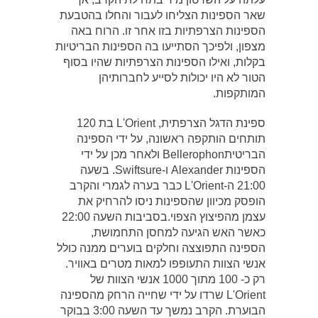
שאר הספינות הצליחו לעבור והחלו בהטבעת
הספינות הצרפתיות בזו אחר זו. הרוח באה
מצפון, ולפיכך הסתייעו בה הספינות הבריטיות
בקלות, ואילו הספינות הצרפתיות שהיו בסוף
הטור לא היו יכולות לסייע לחברותיהן
המותקפות.
ספינת הדגל הצרפתית, L'Orient בת 120
תותחים הותקפה ראשונה, על ידי הספינה
הבריטיתBellerophon ולאחר מכן על ידי
הספינות Alexander ו-Swiftsure. בשעה
21:00 ה-L'Orient כבר בערה לגמרי והקרב
הופסק מכיוון שהספינות ניסו להרחיק את
עצמן מהפיצוץ הצפוי.בסביבות השעה 22:00
כאשר האש הגיעה למחסן התחמושת,
הספינה התפוצצה וחלקים בוערים ממנה כולל
אנשי הצוות התעופפו למאות מטרים באוויר.
רק כ- 100 מתוך 1000 אנשי הצוות של
L'Orient שרדו על ידי שחייה הרחק מהספינה
הבוערת. הקרב נמשך עד השעה 3:00 בבוקר