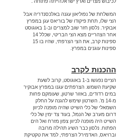
לכיבוש מצרים וארץ ישראלהייתה פתוחה .
המשלחת של נפוליאון עגנה באלכסנדריה אבל
הצי שלו, תחת פיקודו של בוריאס עגן במפרץ
אבוקיר. נלסון חזר שוב למצרים וב-1 באוגוסט
אחר הצהריים מצא הצי הבריטי, שכלל 14
ספינות קרב, את הצי הצרפתי, שהיו בו 15
ספינות עוגנים במפרץ.
ההכנות לקרב
הציים נפגשו ב-1 באוגוסט, קרוב לשעת
שקיעת השמש. הצרפתים עגנו במפרץ אבוקיר
במים רדודים, באזור שרטון, שעומקם פחות
מ-14 מ'. השרטון שימש להגנה על החלק
השמאלי של כלי השייט שהיה מופנה לכיוון
דרום מערב של הנמל, בעוד צד ימין של כלי
השייט היה מופנה לכיוון צפון מזרח ואל הים
הפתוח. נלסון כבר השיג תהילה מרובה
וברויאס, האדמירל הצרפתי, למד את טקטיקת