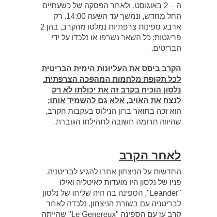
ה – 2 באוגוסט, ולאחר הפסקה של כשעתיים
החל מחדש, ונמשך עד השעה 14:00. רק
ארבע ספינות צרפתיות נמלטו מהקרב, בהן 2
פריגטות; כל השאר נשרפו או נלכדו על ידי
הבריטים.
הקרב ביסס את העליונות הימית הבריטית
לכל תקופת מלחמות המהפכה הצרפתית.
נלסון הוכיח בקרב זה את יכולתו לא רק
לנצח את האויב, אלא גם להשמיד אותו;
הוא זכה בתואר ברון הנילוס בעקבות הקרב,
שהיווה תרומה חשובה לתהילתו הגוברת.
לאחר הקרב
החדשות על הניצחון אחרו להגיע לבריטניה.
פניו של נלסון היו מועדות לאיטליה ואילו
"Leander", הספינה בה היה שליחו של נלסון
לבריטניה עם בשורת הניצחון, נלכדה לאחר
קרב עז עם הספינה "Le Genereux" שהייתה