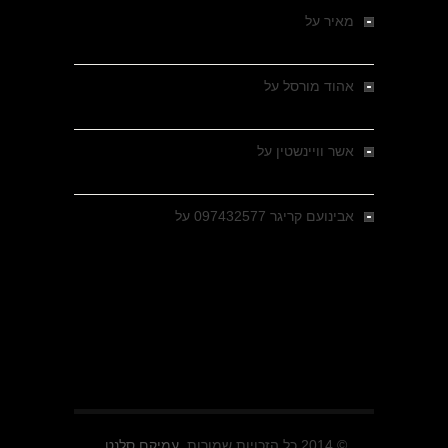
מאיר
על
מלחמת האזרחים ביוון 1946-1949 –
מבחר צילומים היסטוריים
אהוד מורסל
על
רחובות ברסלאו, גרמניה,
בחודשים האחרונים של מלחמת העולם השנייה
אשר וויינשטין
על
רחובות ברסלאו, גרמניה,
בחודשים האחרונים של מלחמת העולם השנייה
אבינועם קריגר 097432577
על
גולני בכיבוש
מזרעת בית ג'אן , הקרב שנשכח
© 2014 כל הזכויות שמורות.
עמיקם סלנט.