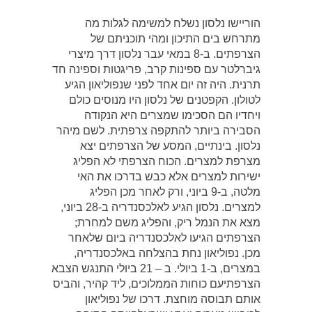
הוריישו נלסון נשלח למשימה לגלות מה
מתרחש בים התיכון ומהי תוכניתם של
הצרפתים. ב-8 במאי עבר נלסון דרך מיצרי
גיברלטר עם ספינות קרב, פריגטות וספינה חד
תרנית. היה זה יום אחד לפני שנפוליאון הגיע
לטולון. הקפטנים של נלסון היו מנוסים כולם
ויחדיו הם הסכימו שמצרים היא הנקודה
הסבירה ביותר להתקפה צרפתית. לשם מיהר
נלסון. בינתיים, המסע של הצרפתים יצא
מצרפת למצרים. הכוח הצרפתי לא הפליג
ישירות למצרים אלא כבש בדרכו את האי
מלטה, ב-9 ביוני, ורק לאחר מכן הפליג
למצרים. נלסון הגיע לאלכסנדריה ב-28 ביוני,
מצא את הנמל ריק, והפליג משם למחרת;
הצרפתים הגיעו לאלכסנדריה ביום שלאחר
מכן. נפוליאון נחת בהצלחה באלכסנדריה,
במצרים, ב-1 ביולי. ב – 21 ביולי התנגש הצבא
הצרפתיעם כוחות הממלוכים, ליד קהיר, והביס
אותם תבוסה מוחצת. דרכו של נפוליאון