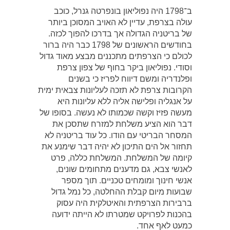
ב־1798 היה נפוליאון בונפרטה גנרל, כוכב
עולה בצרפת, עדיין לא האויב המסוכן ביותר
של בריטניה הגדולה אך בדרכו להפוך לכזה.
בחודשים הראשונים של 1798 כבר היה ברור
לכולם כי הצרפתים מתכננים מבצע מאוד גדול
וסודי. נפוליאון ביקר בחוף של צפון צרפת
ופלנדריה ומשם דיווח לפריז כי בשנים
הקרובות צרפת לא תזכה לעליונות צבאית ימית
על אנגליה ופלישה אליה ללא עליונות היא
מעשה פזיז וקשה שכמותו לא נעשה. בסופו של
דבר הוא הציע משלחת למזרח שתסכן את
המסחר הבריטי עם הודו. כל עוד בריטניה לא
תחזור אל הים התיכון לא יהיה דבר שימנע את
קיומה של המשלחת. המשלחת כללה, פרט
לאנשי צבא, גם מדענים מתחומים שונים,
אנשי חינוך ומומחים טכניים. תוך מספר
שבועות מיום קבלת ההחלטה, כל נמל גדול
ברבירות הצרפתית והאיטלקית היה עסוק
בהכנות לפרויקט שמטרתו לא הייתה ידועה
כמעט לאף אחד.