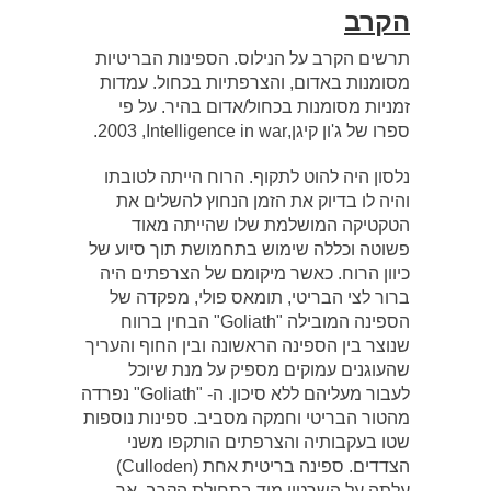
הקרב
תרשים הקרב על הנילוס. הספינות הבריטיות
מסומנות באדום, והצרפתיות בכחול. עמדות
זמניות מסומנות בכחול/אדום בהיר. על פי
ספרו של ג'ון קיגן,Intelligence in war‏, 2003.
נלסון היה להוט לתקוף. הרוח הייתה לטובתו
והיה לו בדיוק את הזמן הנחוץ להשלים את
הטקטיקה המושלמת שלו שהייתה מאוד
פשוטה וכללה שימוש בתחמושת תוך סיוע של
כיוון הרוח. כאשר מיקומם של הצרפתים היה
ברור לצי הבריטי, תומאס פולי, מפקדה של
הספינה המובילה "Goliath" הבחין ברווח
שנוצר בין הספינה הראשונה ובין החוף והעריך
שהעוגנים עמוקים מספיק על מנת שיוכל
לעבור מעליהם ללא סיכון. ה- "Goliath" נפרדה
מהטור הבריטי וחמקה מסביב. ספינות נוספות
שטו בעקבותיה והצרפתים הותקפו משני
הצדדים. ספינה בריטית אחת (Culloden)
עלתה על השרטון מיד בתחילת הקרב, אך