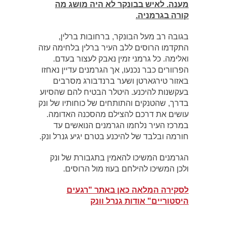
מענה. לאיש בבונקר לא היה מושג מה
קורה בגרמניה
.
בגובה רב מעל הבונקר, ברחובות ברלין,
התקדמו הרוסים ללב העיר ברלין בלחימה עזה
ואלימה. כל גרמני זמין נאבק לעצור בעדם.
הפרוורים כבר נכנעו, אך הגרמנים עדיין נאחזו
באזור טירגארטן ושער ברנדבורג מסרבים
בעקשנות להיכנע. היטלר הבטיח להם שהסיוע
בדרך, שהטנקים והתותחים של כוחותיו של ונק
עושים את דרכם להצילם מהסכנה האדומה.
במרכז העיר נלחמו הגרמנים הנואשים עד
חורמה ובלבד של להיכנע בטרם יגיע גנרל ונק.
הגרמנים המשיכו להאמין בתגבורת של ונק
ולכן המשיכו להילחם בעוז מול הרוסים.
לסקירה המלאה כאן באתר "רגעים
היסטוריים" אודות גנרל וונק