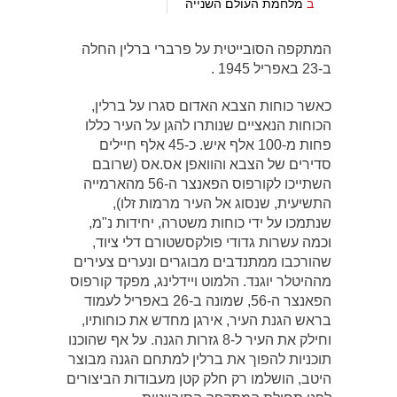
ב
מלחמת העולם השנייה
המתקפה הסובייטית על פרברי ברלין החלה
ב-23 באפריל 1945 .
כאשר כוחות הצבא האדום סגרו על ברלין,
הכוחות הנאציים שנותרו להגן על העיר כללו
פחות מ-100 אלף איש. כ-45 אלף חיילים
סדירים של הצבא והוואפן אס.אס (שרובם
השתייכו לקורפוס הפאנצר ה-56 מהארמייה
התשיעית, שנסוג אל העיר מרמות זלו),
שנתמכו על ידי כוחות משטרה, יחידות נ"מ,
וכמה עשרות גדודי פולקסשטורם דלי ציוד,
שהורכבו ממתנדבים מבוגרים ונערים צעירים
מההיטלר יוגנד. הלמוט ויידלינג, מפקד קורפוס
הפאנצר ה-56, שמונה ב-26 באפריל לעמוד
בראש הגנת העיר, אירגן מחדש את כוחותיו,
וחילק את העיר ל-8 גזרות הגנה. על אף שהוכנו
תוכניות להפוך את ברלין למתחם הגנה מבוצר
היטב, הושלמו רק חלק קטן מעבודות הביצורים