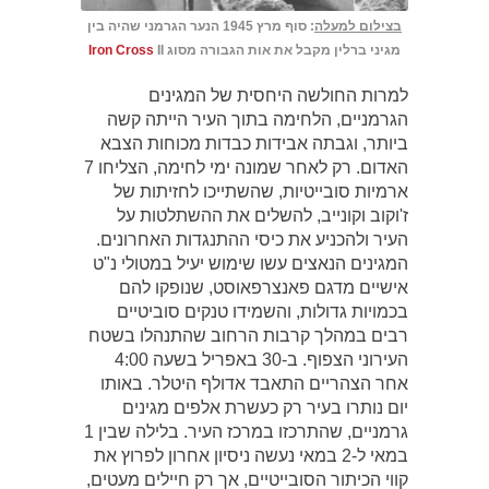
בצילום למעלה
: סוף מרץ 1945 הנער הגרמני שהיה בין
מגיני ברלין מקבל את אות הגבורה מסוג
II
Iron Cross
למרות החולשה היחסית של המגינים
הגרמניים, הלחימה בתוך העיר הייתה קשה
ביותר, וגבתה אבידות כבדות מכוחות הצבא
האדום. רק לאחר שמונה ימי לחימה, הצליחו 7
ארמיות סובייטיות, שהשתייכו לחזיתות של
ז'וקוב וקונייב, להשלים את ההשתלטות על
העיר ולהכניע את כיסי ההתנגדות האחרונים.
המגינים הנאצים עשו שימוש יעיל במטולי נ"ט
אישיים מדגם פאנצרפאוסט, שנופקו להם
בכמויות גדולות, והשמידו טנקים סוביטיים
רבים במהלך קרבות הרחוב שהתנהלו בשטח
העירוני הצפוף. ב-30 באפריל בשעה 4:00
אחר הצהריים התאבד אדולף היטלר. באותו
יום נותרו בעיר רק כעשרת אלפים מגינים
גרמניים, שהתרכזו במרכז העיר. בלילה שבין 1
במאי ל-2 במאי נעשה ניסיון אחרון לפרוץ את
קווי הכיתור הסובייטיים, אך רק חיילים מעטים,