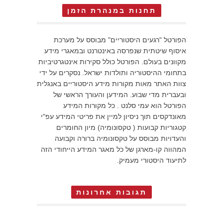
תחנות במנהרת הזמן
הפורטל "רגעים היסטוריים" מבוסס על מערכת
איסוף שיטתית שנפרסה באינטרנט ובמאגרי מידע
מקוונים בעולם. הפורטל כולל סקירות אינטגרטיביות
בתחומי ההיסטוריה ותולדות ישראל. נסקרים על ידי
צוות האתר מאות מקורות מידע היסטוריים באנגלית
ובעברית מדי שבוע. המידען והעורך הראשי של
הפורטל הוא עמי סלנט . כל מקורות המידע
מאונדקסים תוך ניסיון למיין את פריטי המידע עפ"י
קטגוריות קבועות ( טקסונומיה) מיון החומרים
והעדויות מבוסס על טקסונומיה ברורה וקבועה
המהווה קו-מארגן של כל מאגר המידע הייחודי הזה
לתיעוד היסטורי מעמיק.
תגובות אחרונות