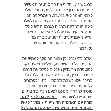
ברגע שיגיע ויהדוף את הרוסים, יהיה אפשר
לפתוח מסדרון אח מחוץ לעיר, כחבל הצלה
לצבא האמריקאי במערב. האמריקנים הם
המפתח. היטלר שכנע את עצמו שהם לעולם
לא יניחו למדינת תרבות כגרמניה ליפול לידי
הבולשיביקים אם יוכלו למנוע זאת. תחילה
יסייעו האמריקניים לגרמניה, אם זה מה
שיידרש כדי להרחיק את הקומוניסטים
מאירופה.
ואולם בלי גנרל ונק נבצר מהיטלר לממש את
התכנית. על פי השמועה, חייליו נמצאים בקרב
לפוטסדם אך עדיין נאבקים לפלס את דרכם
לבירה, ברלין , עד שיגיעו לא נותרה להיטלר
ברירה אלא לשבת ולהמתין, ולהזיז כפתורים
על המפה, בעוד הפגזים נוחתים והבונקר
מוסיף להדהד. מפעם לפעם הכתיב מברקים
היסטריים לצוות עוזריו
–
איפה גנרל ונק? מה
קורה עם הארמיה התשיעית ? מתי ייפגשו
ונק והארמיה התשיעית- אך לא התקבל כל