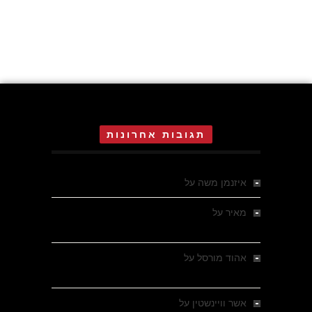
תגובות אחרונות
איזנמן משה
על
המחתרת באסיזי
מאיר
על
מלחמת האזרחים ביוון 1946-1949 –
מבחר צילומים היסטוריים
אהוד מורסל
על
רחובות ברסלאו, גרמניה,
בחודשים האחרונים של מלחמת העולם השנייה
אשר וויינשטין
על
רחובות ברסלאו, גרמניה,