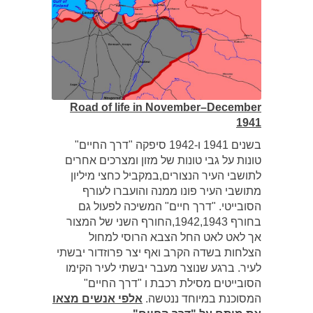
Road of life in November–December
1941
בשנים 1941 ו-1942 סיפקה "דרך החיים"
טונות על גבי טונות של מזון ומצרכים אחרים
לתושבי העיר הנצורים,במקביל כחצי מיליון
מתושבי העיר פונו ממנה והועברו לעורף
הסובייטי. "דרך חיים" המשיכה לפעול גם
בחורף 1942,1943,החורף השני של המצור
אך לאט לאט החל הצבא הרוסי למחול
הצלחות בשדה הקרב ואף יצר פרוזדור יבשתי
לעיר. ברגע שנוצר מעבר יבשתי לעיר הקימו
הסובייטים מסילת רכבת ו "דרך החיים"
המסוכנת במיוחד ננטשה.
אלפי אנשים מצאו