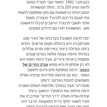
בנובמבר 1941 כאשר עובי הקרח באגם
לדוגה הגיע ל20 ס"מ , החלו המשאיות
הסובייטיות הראשונות עם מזון ואספקה לחצות
את האגם בדרכם ללניגרד הנצורה. מאות
אלפי תושבי לנינגרד הרעבים קיבלו לראשונה
מזון . המשאיות חזרו עם חיילים פצועים .
ימת לדוגה השוכנת בקרבתה של העיר סנט
פטרסבורג היא בהחלט מקום מרשים- המים
בימה הגדולה ביותר באירופה נקיים וצלולים
במיוחד והימה עצמה מלאה באיים קטנים
ומוקפת ביערות ציוריים. אבל הימה הזאת היא
לא רק אסתטית-היא ממש
עורק החיים של
האזור
. הימה מספקת מים ודגים לתושבי
האזור. כמו גם פרנסה מתיירות ומימיה אפילו
משמשים להכנת הוודקה "רוסקי
סטנדרט",אבל במהלך מלחמת העולם השנייה
הימה מילאה את התפקיד החשוב ביותר
שיכלה-עליה פעלה "דרך החיים" שחיברה את
העיר לשאר חלקי ברית המועצות. הדבר היה
חיוני שכן העיר שאז נקראה לנינגרד היתה