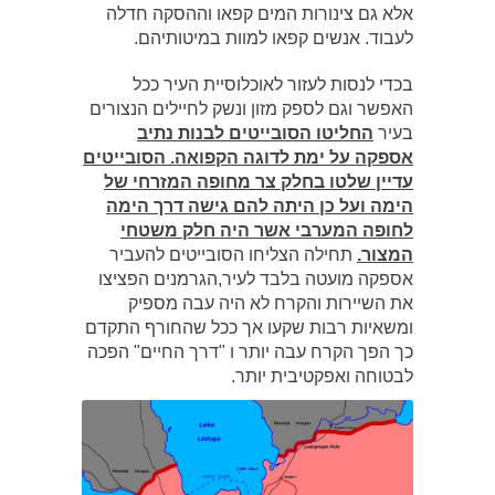
אלא גם צינורות המים קפאו וההסקה חדלה
לעבוד. אנשים קפאו למוות במיטותיהם.
בכדי לנסות לעזור לאוכלוסיית העיר ככל
האפשר וגם לספק מזון ונשק לחיילים הנצורים
בעיר
החליטו הסובייטים לבנות נתיב
אספקה על ימת לדוגה הקפואה. הסובייטים
עדיין שלטו בחלק צר מחופה המזרחי של
הימה ועל כן היתה להם גישה דרך הימה
לחופה המערבי אשר היה חלק משטחי
המצור.
תחילה הצליחו הסובייטים להעביר
אספקה מועטה בלבד לעיר,הגרמנים הפציצו
את השיירות והקרח לא היה עבה מספיק
ומשאיות רבות שקעו אך ככל שהחורף התקדם
כך הפך הקרח עבה יותר ו "דרך החיים" הפכה
לבטוחה ואפקטיבית יותר.