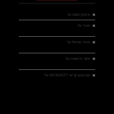
איזנמן משה
על
המחתרת באסיזי
מאיר
על
מלחמת האזרחים ביוון 1946-1949 –
מבחר צילומים היסטוריים
אהוד מורסל
על
רחובות ברסלאו, גרמניה,
בחודשים האחרונים של מלחמת העולם השנייה
אשר וויינשטין
על
רחובות ברסלאו, גרמניה,
בחודשים האחרונים של מלחמת העולם השנייה
אבינועם קריגר 097432577
על
גולני בכיבוש
מזרעת בית ג'אן , הקרב שנשכח