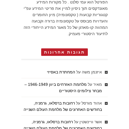
הפורטל הוא עמי סלנט . כל מקורות המידע
מאונדקסים תוך ניסיון למיין את פריטי המידע עפ"י
קטגוריות קבועות ( טקסונומיה) מיון החומרים
והעדויות מבוסס על טקסונומיה ברורה וקבועה
המהווה קו-מארגן של כל מאגר המידע הייחודי הזה
לתיעוד היסטורי מעמיק.
תגובות אחרונות
איזנמן משה
על
המחתרת באסיזי
מאיר
על
מלחמת האזרחים ביוון 1946-1949 –
מבחר צילומים היסטוריים
אהוד מורסל
על
רחובות ברסלאו, גרמניה,
בחודשים האחרונים של מלחמת העולם השנייה
אשר וויינשטין
על
רחובות ברסלאו, גרמניה,
בחודשים האחרונים של מלחמת העולם השנייה