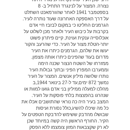
נצורה. המצור על לנינגרד התחיל ב- 8
בספטמבר 1941 לאחר שהוורמאכט השתלט
על דרך האספקה האחרונה שעוד נותרה לעיר.
הגרמנים החליטו כי במקום לבזבז חיי אדם
בקרבות על כיבוש העיר ולאחר מכן לשלוט על
אוכלוסייה ענקית ועוינת, קיים פיתרון פשוט
יותר-הטלת מצור על העיר. כדי שהרעב והקור
יעשו את שלהם, הגרמנים כיתרו את העיר
מדרום בעוד שהפינים כיתרו אותה מצפון.
ממזרחו של השטח הנצור שכנה הימה
וממערבו המפרץ הפיני ובתוך גבולות העיר
נותרו שלושה מיליון אנשים. המצור על העיר
נמשך 872 ימים,עד ל-27 בינואר 1944,ב
מהלכו למעלה ממיליון בני אדם גוועו למוות או
שנהרגו בהפצצות בלתי פוסקות על העיר.
המצב בעיר היה כה נוראי שהתושבים אכלו את
כל מה שיכלו להשיג,כולל נסורת ועיסות
שבושלו מהדבק ששימש להדבקת הטפטים על
הקיר. החורף הראשון היה קשה במיוחד שכן
לא רק שקצבאות המזון צומצמו ללא הפסק