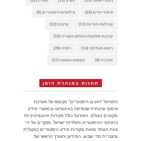
ניצולי-שואה
(13)
נשים
(15)
סטלין
(12)
סיפורי-חיים
(24)
צילומים-היסטוריים
(9)
קהילות-יהודיות
(13)
קרבות
(12)
קרבות-מלחמת-העולם-השנייה
(19)
רומא-העתיקה
(14)
רוסיה
(39)
תורכיה
(9)
תקופת-השואה
(27)
תחנות במנהרת הזמן
הפורטל "רגעים היסטוריים" מבוסס על מערכת
איסוף שיטתית שנפרסה באינטרנט ובמאגרי מידע
מקוונים בעולם. הפורטל כולל סקירות אינטגרטיביות
בתחומי ההיסטוריה ותולדות ישראל. נסקרים על ידי
צוות האתר מאות מקורות מידע היסטוריים באנגלית
ובעברית מדי שבוע. המידען והעורך הראשי של