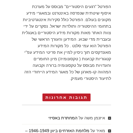
הפורטל "רגעים היסטוריים" מבוסס על מערכת
איסוף שיטתית שנפרסה באינטרנט ובמאגרי מידע
מקוונים בעולם. הפורטל כולל סקירות אינטגרטיביות
בתחומי ההיסטוריה ותולדות ישראל. נסקרים על ידי
צוות האתר מאות מקורות מידע היסטוריים באנגלית
ובעברית מדי שבוע. המידען והעורך הראשי של
הפורטל הוא עמי סלנט . כל מקורות המידע
מאונדקסים תוך ניסיון למיין את פריטי המידע עפ"י
קטגוריות קבועות ( טקסונומיה) מיון החומרים
והעדויות מבוסס על טקסונומיה ברורה וקבועה
המהווה קו-מארגן של כל מאגר המידע הייחודי הזה
לתיעוד היסטורי מעמיק.
תגובות אחרונות
איזנמן משה
על
המחתרת באסיזי
מאיר
על
מלחמת האזרחים ביוון 1946-1949 –