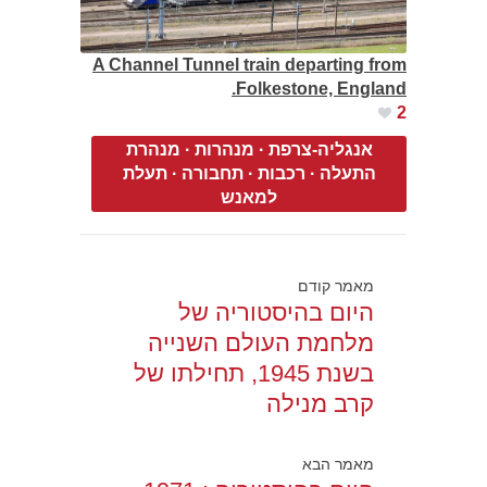
A Channel Tunnel train departing from
Folkestone, England.
2
אנגליה-צרפת
·
מנהרות
·
מנהרת
התעלה
·
רכבות
·
תחבורה
·
תעלת
למאנש
מאמר קודם
היום בהיסטוריה של
מלחמת העולם השנייה
בשנת 1945, תחילתו של
קרב מנילה
מאמר הבא