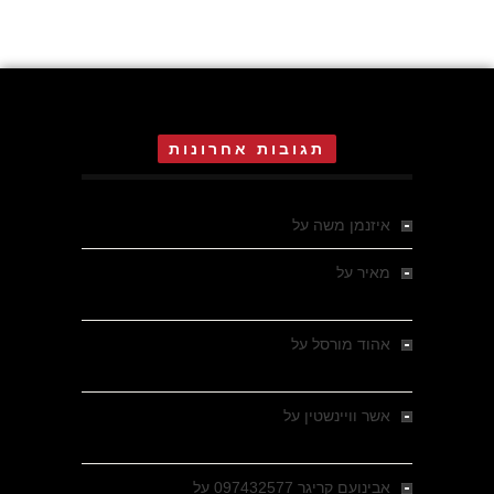
תגובות אחרונות
איזנמן משה
על
המחתרת באסיזי
מאיר
על
מלחמת האזרחים ביוון 1946-1949 –
מבחר צילומים היסטוריים
אהוד מורסל
על
רחובות ברסלאו, גרמניה,
בחודשים האחרונים של מלחמת העולם השנייה
אשר וויינשטין
על
רחובות ברסלאו, גרמניה,
בחודשים האחרונים של מלחמת העולם השנייה
אבינועם קריגר 097432577
על
גולני בכיבוש