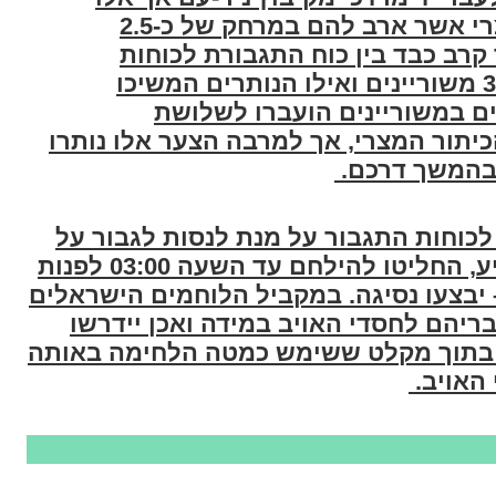
נתקלו באש תופת מצד האויב המצרי אשר ארב להם במרחק של כ-2.5
רב כבד בין כוח התגבורת לכוחות
המצריים, הצליחו להתקדם הלאה 3 משוריינים ואילו הנותרים המשיכו
ם במשוריינים הועברו לשלושת
יתור המצרי, אך למרבה הצער אלו נותרו
בהמשך דרכם.
כוחות התגבור על מנת לנסות לגבור על
האויב, אך שראו שזה בושש מלהגיע, החליטו להילחם עד השעה 03:00 לפנות
 יבצעו נסיגה. במקביל הלוחמים הישראלים
יהם לחסדי האויב במידה ואכן יידרשו
 בתוך מקלט ששימש כמטה הלחימה באותה
 האויב.