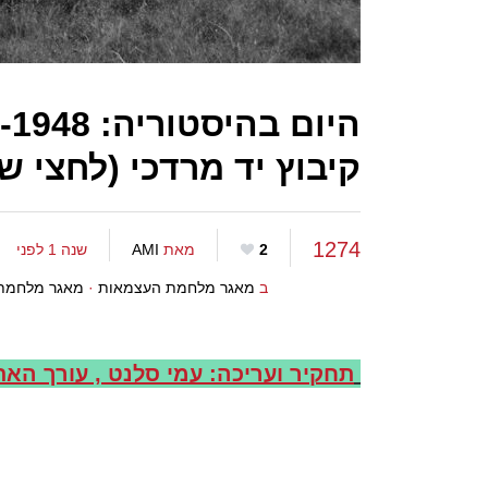
הי
קיבוץ יד מרדכי (לחצי ש
1274
2
מאת
AMI
שנה 1 לפני
ב
מאגר מלחמת העצמאות
·
מאגר מלחמת
תחקיר ועריכה: עמי סלנט , עורך האת