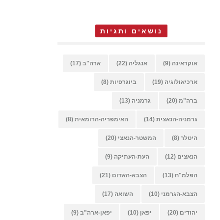
נושאים ותגיות
אוקראינה
(9)
אנגליה
(22)
ארה"ב
(17)
ארכיאולוגיה
(19)
ביוגרפיות
(8)
ברה"מ
(20)
גרמניה
(13)
גרמניה-הנאצית
(14)
האימפריה-הרומאית
(8)
היטלר
(8)
המשטר-הנאצי
(20)
הנאצים
(12)
העת-העתיקה
(9)
הפלמ"ח
(13)
הצבא-האדום
(21)
הצבא-הגרמני
(10)
השואה
(17)
יהודים
(20)
יפאן
(10)
יפאן-ארה"ב
(9)