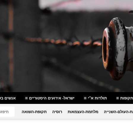
תקופות
תולדות א"י
ישראל- אירועים היסטוריים
אנשים בש
-העולם-השנייה
מלחמת-העצמאות
רוסיה
תקופת-השואה