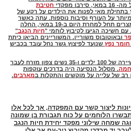
מאי, סירבו מפקדי
חטיבת
תחילת מאי לפנות את הילדים על רקע של
יותר על העורף וסיבות נוספות. עתה כאשר
היה ברור מעל לכל ספק שהתקפת המצרים תחל למחרת היום ב-19 במאי, החלה
עם חשיכה הגיעו לקיבוץ לוחמי "
חיות הנגב
"
פר
ובאוטובוס משוריין. המשוריינים הביאו כיתת
חומר נפץ
שנועד לפיצוץ גשר נחל עובד בכביש
ב-19 במאי 1948 בשעה 02:30 יצאה שיירה של 100 ילדים ו-35 נשים צפון מזרח לעבר
חמה
. מסלול הנסיעה היה בדרכים עוקפות
ן רב של עלייה על מוקשים והתקלות ב
מארבים
.
ונות ליצור קשר עם המפקדה, אך לכל אלו
בשרו הלוחמים על כוח תגבורת בן שמונה
גה שמחה שילוני מפקד יחידת חיות הנגב
בר יד מרדכי מקיבוץ ניר-עם אך אלו