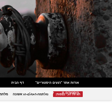
אודות אתר "רגעים היסטוריים"
דף הבית
היסטוריה
קהילות יהודיות בעולם
תגיות הכי נצפות:
מלחמת-העולם-הראשונה
מלחמת