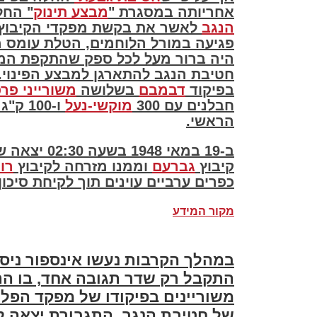
אחריותה במסגרת "
מבצע תינוק
" החל מה- 16 ב
הנגב
לאשר את בקשת מפקדי הקיבוץ ב
פגיעה במורל הלוחמים, הטלת עומס מ
חטיבת הנגב להתארגן למבצע הפינוי. 
בפיקוד
דבמבם
בשלושה
משורייני פר
חבלנים עם 300
מוקשי-נעל
ו-100 ק"ג
הראשי.
קיבוץ
גברעם
וממנו מזרחה לקיבוץ
רו
כפרים ערביים עוינים תוך לקיחת סיכו
מקור המידע
במהלך הקרבות נעשו אינספור ניסי
התקבל רק שדר תגובה אחד, בו הת
משוריינים בפיקודו של מפקד הפלו
של חטיבת הנגב.
התגבורת יצאה לע