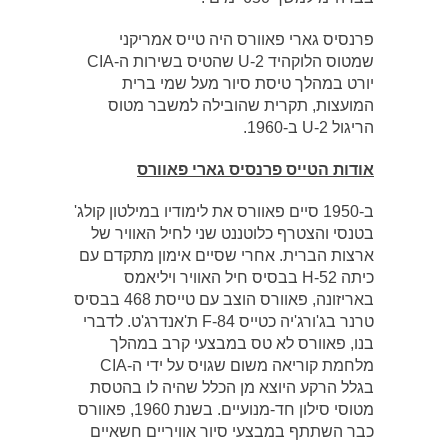
פרנסיס גארי פאוורס היה טייס אמריקני
שמטוס הלוקהיד U-2 שהטיס בשירות ה-CIA
יורט במהלך טיסת סיור מעל שמי ברית
המועצות, תקרית שהובילה למשבר מטוס
הריגול U-2 ב-1960.
אודות הטייס פרנסיס גארי פאוורס
ב-1950 סיים פאוורס את לימודיו במילטון קולג'
בטנסי והצטרף כלוטננט שני לחיל האוויר של
ארצות הברית. אחרי שסיים אימון מתקדם עם
כיתה 52-H בבסיס חיל האוויר ויליאמס
באריזונה, פאוורס הוצב עם טייסת 468 בבסיס
טרנר בג'ורג'יה כטייס F-84 ת'אנדרג'ט. לדברי
בנו, פאוורס לא טס במבצעי קרב במהלך
מלחמת קוריאה משום שגויס על ידי ה-CIA
בגלל הרקע היוצא מן הכלל שהיה לו בהטסת
מטוסי סילון חד-מנועיים. בשנת 1960, פאוורס
כבר השתתף במבצעי סיור אוויריים חשאיים