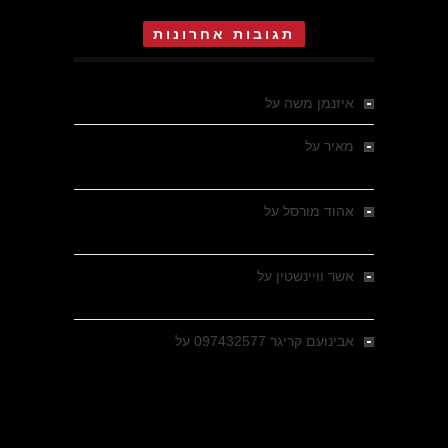
תגובות אחרונות
איזנמן משה
על
המחתרת באסיזי
מאיר
על
מלחמת האזרחים ביוון 1946-1949 –
מבחר צילומים היסטוריים
אהוד מורסל
על
רחובות ברסלאו, גרמניה,
בחודשים האחרונים של מלחמת העולם השנייה
אשר וויינשטין
על
רחובות ברסלאו, גרמניה,
בחודשים האחרונים של מלחמת העולם השנייה
אבינועם קריגר 097432577
על
גולני בכיבוש
מזרעת בית ג'אן , הקרב שנשכח