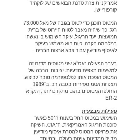
אמריקני תוצרת סדנת הבואשים של לוקהיד
קורפוריישן.
המטוס תוכנן כדי לטוס בגובה של מעל 73,000
רגל, כך שיהיה מעבר לטווח היירוט של ברית
המועצות, יעד הריגול. עיקר השימוש בו נעשה
במלחמה הקרה. כיום הוא משמש בעיקר
לאיסוף מודיעין עבור צבא ארצות הברית.
בעבר הפעילה נאס"א שני מטוסים מדגם זה
למשימות תצפית מדעיות. יציבותו הרבה של
המטוס הופכת אותו לפלטפורמה טובה לביצוע
תצפיות אטמוספיריות בגובה רב. ב־1989
הוחלפו המטוסים בדגם מתקדם יותר, הנקרא
ER-2‏
פעילות מבצעית
השימוש במטוס החל בשנות ה־50 כאשר
סוכנות הריגול האמריקאית, ה־CIA, השיקה
את פרויקט המטוס למטרת איסוף מודיעין
מדויק ממדינות עוינות בעולם, ובמיוחד