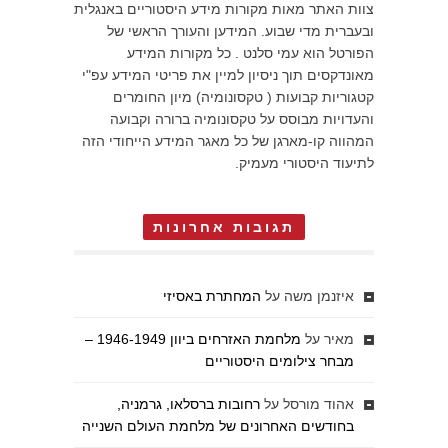
צוות האתר מאות מקורות מידע היסטוריים באנגלית
ובעברית מדי שבוע. המידען והעורך הראשי של
הפורטל הוא עמי סלנט . כל מקורות המידע
מאונדקסים תוך ניסיון למיין את פריטי המידע עפ"י
קטגוריות קבועות ( טקסונומיה) מיון החומרים
והעדויות מבוסס על טקסונומיה ברורה וקבועה
המהווה קו-מארגן של כל מאגר המידע הייחודי הזה
לתיעוד היסטורי מעמיק.
תגובות אחרונות
איזנמן משה
על
המחתרת באסיזי
מאיר
על
מלחמת האזרחים ביוון 1946-1949 –
מבחר צילומים היסטוריים
אהוד מורסל
על
רחובות ברסלאו, גרמניה,
בחודשים האחרונים של מלחמת העולם השנייה