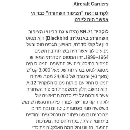
Aircraft Carriers
לקחים : את "הציפור השחורה" כבר אי
אפשר היה ליירט
לוקהיד SR-71 (הידוע גם בכינויו הציפור
השחורה; באנגלית: Blackbird)
הוא מטוס
ביון על קולי סדרתי, מאויש, מגביה טוס ובעל
מנוע סילון, אשר היה בשירות בין השנים
1964–1999. זהו המטוס הסדרתי המאויש
המהיר בהיסטוריה של התעופה. המטוס היה
מסוגל לטוס במהירות של מעל 3,000 קמ"ש
(מאך 3+) ובגובה של 24,000 מטר. פיתוח
המטוס החל עם פיתוח מטוס הלוקהיד A-12
והוא נחשב חלק ממשפחת הציפור השחורה
אשר פותחה על ידי סדנת הבואשים של
לוקהיד קורפוריישן. לצורך פיתוחו נעשה שימוש
בשלושה סוגי סגסוגות טיטניום ובחומרים
מרוכבים ובוצעו פיתוחים טכנולוגיים ייחודיים
בתחומי ההיגוי, בקרת הטיסה, מערכות
ההנעה, הניווט והלוחמה האלקטרונית כדי