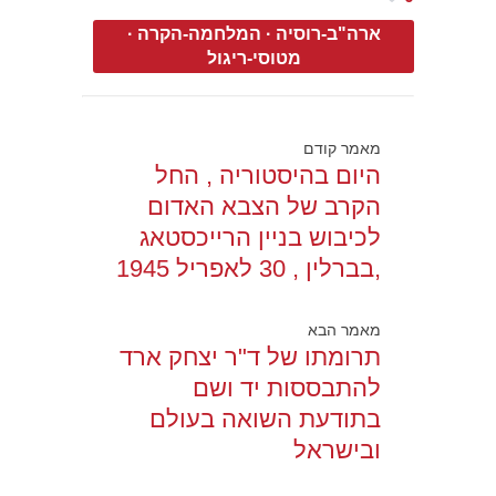
ארה"ב-רוסיה
·
המלחמה-הקרה
·
מטוסי-ריגול
מאמר קודם
היום בהיסטוריה , החל
הקרב של הצבא האדום
לכיבוש בניין הרייכסטאג
,בברלין , 30 לאפריל 1945
מאמר הבא
תרומתו של ד"ר יצחק ארד
להתבססות יד ושם
בתודעת השואה בעולם
ובישראל