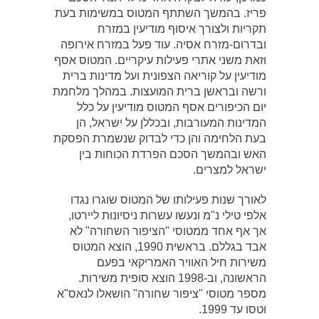
פריז. בהמשך השתתף המטוס במשימות בעת
תקריות ולצורך איסוף מודיעין במזרח
ובדרום-מזרח אסיה. עוד פעל במזרח אירופה
וזאת משני אתרי פעילות עיקריים. המטוס אסף
מודיעין על קוריאה הצפונית ועל מדינות ברית
ורשה ובראשן ברית המועצות. במהלך מלחמת
יום הכיפורים אסף המטוס מודיעין על כלל
המדינות המעורבות, ובכללן על ישראל, הן
בעת הלחימה והן כדי לבדוק שנשמרת הפסקת
האש ובהמשך הסכם הפרדת הכוחות בין
ישראל למצרים.
לאורך שנות פעילותו של המטוס שוגרו נגדו
אלפי טילי נ"מ ונעשו עשרות ניסיונות ליירטו,
אך אף אחד ממטוסי "הציפור השחורה" לא
אבד בגללם. בראשית 1990, הוצא המטוס
משירות חיל האוויר האמריקאי בפעם
הראשונה, וב-1998 הוצא סופית משירות.
מספר מטוסי "ציפור שחורה" הושאלו לנאס"א
וטסו עד 1999.