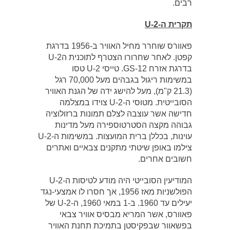
רבים.
תקרית ה-
U-2
פאוורס שוחרר מחיל האוויר ב-1956 בדרגת
קפטן. לאחר שחרורו הצטרף לתוכנית הU-2
בדרגת אזרח GS-12. טייסי U-2 טסו
במשימות ריגול בגבהים מעל 70,000 רגל
(21.3 ק"מ), מעל להישג ידה של הגנת האוויר
הסובייטית. מטוסי ה-U-2 צוידו במצלמה
חדישה אשר עוצבה לצלם תמונות ברזולוציה
גבוהה מקצה הסטרטוספירה מעל מדינות
עוינות, בכללן ברית המועצות. במשימות ה-U-2
צילמו באופן שיטתי מתקנים צבאיים ואתרים
חשובים אחרים.
המודיעין הסובייטי היה מודע לטיסות ה-U-2
הפולשניות מאז 1956, אך חסרו לו אמצעי-נגד
יעילים עד 1960. ב-1 במאי 1960, ה-U-2 של
פאוורס, אשר המריא מבסיס אוויר צבאי
בפשאוור שבפקיסטן בתמיכת תחנת האוויר