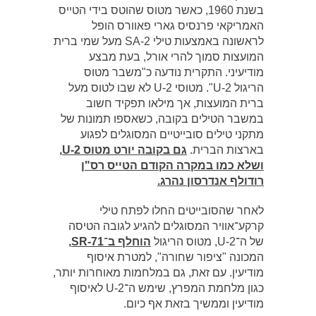
בשנת 1960, כאשר מטוס שהוטס בידי הטייס
האמריקאי פרנסיס גארי פאוורס הופל
לראשונה באמצעות טילי SA-2 מעל שמי ברית
המועצות סמוך להרי אורל, בעת מבצע
מודיעיני. התקרית נודעה כ"משבר מטוס
הריגול U-2". מטוסי U-2 לא שבו לטוס מעל
ברית המועצות, אך מילאו תפקיד חשוב
במשבר הטילים בקובה, כשאספו תמונות של
מתקני טילים סובייטיים המסוגלים לפגוע
בארצות הברית.
גם בקובה יורט מטוס U-2,
ושלא כמו במקרה הקודם הטייס רס"ן
רודולף אנדרסון נהרג.
לאחר שהסובייטים החלו לפתח טילי
קרקע־אוויר המסוגלים להגיע לגובה הטיסה
של ה־U-2, מטוס הריגול
הוחלף ב־SR-71,
המכונה "ציפור שחורה", למטרת איסוף
מודיעין. עם זאת, גם במלחמות מאוחרות יותר,
כגון מלחמת המפרץ, שימש ה־U-2 לאיסוף
מודיעין וממשיך בזאת אף כיום.