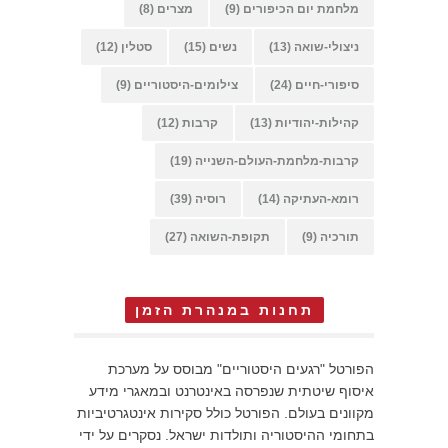
מלחמת יום הכיפורים
(9)
מצרים
(8)
ניצולי-שואה
(13)
נשים
(15)
סטלין
(12)
סיפורי-חיים
(24)
צילומים-היסטוריים
(9)
קהילות-יהודיות
(13)
קרבות
(12)
קרבות-מלחמת-העולם-השנייה
(19)
רומא-העתיקה
(14)
רוסיה
(39)
תורכיה
(9)
תקופת-השואה
(27)
תחנות במנהרת הזמן
הפורטל "רגעים היסטוריים" מבוסס על מערכת
איסוף שיטתית שנפרסה באינטרנט ובמאגרי מידע
מקוונים בעולם. הפורטל כולל סקירות אינטגרטיביות
בתחומי ההיסטוריה ותולדות ישראל. נסקרים על ידי