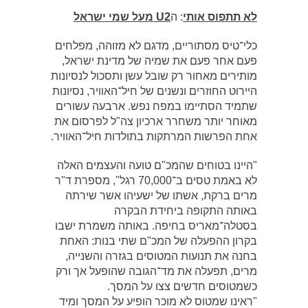
לא תתפוס אותי
: ה
U2 מעל שמי ישראל
כלי־טיס מסתוריים, מדגם לא מזוהה, מפלחים
פעם אחר פעם את שמיה של מדינת ישראל,
מותירים מאחור רק שובל עשן ותסכול לנסיונות
היירוט החוזרים ונשנים של חיל־האוויר, נסיונות
שתמיד הסתיימו במפח נפש. ארבעה עשורים
מאוחר יותר משחרר ארכיון צה"ל לפרסום את
אחת הפרשות המרתקות בתולדות חיל־האוויר.
"היינו בטוחים שהמכ"ם טועה והעצמים האלה
לא באמת טסים ב־70,000 רגל", מספרת ד"ר
מרים ברקת, אשתו של ישעיהו אשר שירתה
באותה התקופה ביחידת הבקרה
בסטלה־מאריס בחיפה. באותה משמרת ישבו
בקרון ההפעלה של המכ"ם שתי בנות: האחת
בחנה את תנועות המטוסים בגזרה והשנייה,
מרים, תפעלה את מד־הגובה שהופעל אך ורק
כשמטוסים חדשים צצו על המסך.
"ראינו שמטוס לא מוכר הופיע על המסך ומיד