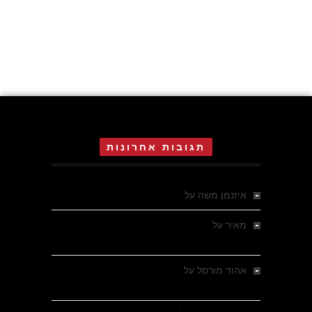
תגובות אחרונות
איזנמן משה
על
המחתרת באסיזי
מאיר
על
מלחמת האזרחים ביוון 1946-1949 –
מבחר צילומים היסטוריים
אהוד מורסל
על
רחובות ברסלאו, גרמניה,
בחודשים האחרונים של מלחמת העולם השנייה