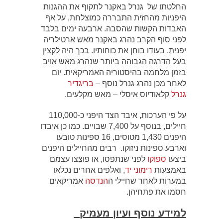
החלטתו של גנרל באקנר לתקוף את ההגנות
היפניות מהחזית התבררה כמוצלחת, על אף
האבדות הקשות שהסבה. ארבעה ימים בלבד
לפני סוף הקרב נהרג באקנר מאש ארטילריה
יפנית, בעודו בוחן את כוחותיו. בכך היה לקצין
בעל הדרגה הגבוהה ביותר שנהרג מאש אויב
בזמן מלחמה בהיסטוריה האמריקאית. יום
לאחר מכן נהרג גנרל נוסף –
בריגדיר
גנרל
קלאודיוס איסלי – מאש מקלעים.
על פי הערכות, איבד הצד היפני כ-110,000
חיילים, בנוסף על 7,400 שבויים. כמו כן איבדו
היפנים 1,430 מטוסים, 16 ספינות טובעו
וארבע ספינות ניזוקו. רבים מהחיילים היפנים
ביצעו
ספוקו
לפני שנתפסו, או פוצצו עצמם
באמצעות
רימוני יד
, ואלפים אחרים נכלאו
במערות לאחר שחיילי ה
הנדסה
אמריקאים
חסמו את פתחיהן.
למידע נוסף ועיון מעמיק