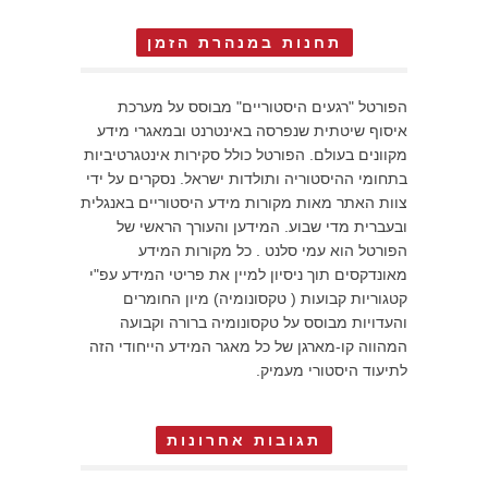
תחנות במנהרת הזמן
הפורטל "רגעים היסטוריים" מבוסס על מערכת
איסוף שיטתית שנפרסה באינטרנט ובמאגרי מידע
מקוונים בעולם. הפורטל כולל סקירות אינטגרטיביות
בתחומי ההיסטוריה ותולדות ישראל. נסקרים על ידי
צוות האתר מאות מקורות מידע היסטוריים באנגלית
ובעברית מדי שבוע. המידען והעורך הראשי של
הפורטל הוא עמי סלנט . כל מקורות המידע
מאונדקסים תוך ניסיון למיין את פריטי המידע עפ"י
קטגוריות קבועות ( טקסונומיה) מיון החומרים
והעדויות מבוסס על טקסונומיה ברורה וקבועה
המהווה קו-מארגן של כל מאגר המידע הייחודי הזה
לתיעוד היסטורי מעמיק.
תגובות אחרונות