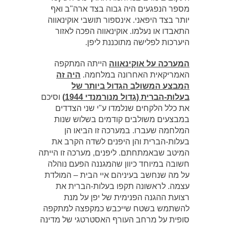
מספר הנפגעים היה גבוה בצד ארה"ב ואף
יותר בצד היפאני. אינספור תושבי אוקינאווה
התאבדו או נעלמו. אוקינאווה הפכה לאזור
היערכות לפלישה מתוכננת ליפן.
המערכה על אוקינאווה
הייתה המתקפה
האמריקאית האחרונה במלחמה.
היה זה
המבצע המשולב הגדול ביותר של
בעלות-הברית (גדול מנורמנדי 1944)
וסיכם
את כלל הלקחים שנלמדו ע"י שני הצדדים
במבצעים משולבים קודמים בשלוש שנות
המלחמה שעברו. במערכה זו הביאו הן
בעלות-הברית והן היפנים לשדה הקרב את
המיטב שבאמתחתם. ליפנים, מערכה זו הייתה
חשובה במיוחד כיוון שהמגננה הפעם נוהלה
על מה שנחשב בעיניהם איי הבית – המולדת
עצמה. לראשונה תקפו בעלות-הברית את
רצועת ההגנה הפנימית של יפן על מנת
להשתמש בשטח שייכבש כמקפצה למתקפה
סופית על מרחב העורף האסטרטגי של מדינה