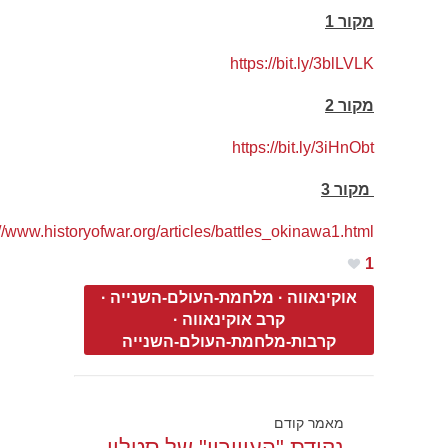
מקור 1
https://bit.ly/3blLVLK
מקור 2
https://bit.ly/3iHnObt
מקור 3
http://www.historyofwar.org/articles/battles_okinawa1.html
1
אוקינאווה
·
מלחמת-העולם-השנייה
·
קרב אוקינאווה
·
קרבות-מלחמת-העולם-השנייה
מאמר קודם
נקודת "העיוורון" של סטלין