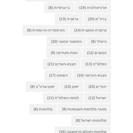
ארכיאולוגיה
(19)
ביוגרפיות
(8)
ברה"מ
(20)
גרמניה
(13)
גרמניה-הנאצית
(14)
האימפריה-הרומאית
(8)
היטלר
(8)
המשטר-הנאצי
(20)
הנאצים
(12)
העת-העתיקה
(9)
הפלמ"ח
(13)
הצבא-האדום
(21)
הצבא-הגרמני
(10)
השואה
(17)
יהודים
(20)
יפאן
(10)
יפאן-ארה"ב
(9)
ישראל
(12)
לוחמי-הפלמ"ח
(11)
מאגר-מלחמת-העצמאות
(9)
מלחמות
(8)
מלחמות-ישראל
(8)
מלחמת-העולם-הראשונה
(26)