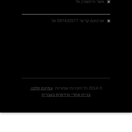
אשר וויינשטין
על
רחובות ברסלאו, גרמניה,
בחודשים האחרונים של מלחמת העולם השנייה
אבינועם קריגר 097432577
על
גולני בכיבוש
מזרעת בית ג'אן , הקרב שנשכח
© 2014 כל הזכויות שמורות.
עמיקם סלנט.
בניית אתרי וורדפרס בעברית