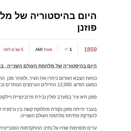
היום בהיסטוריה של מל
פוזנן
1859
1
מאת
AMI
5 שנים לפני
היום בהיסטוריה של מלחמת העולם השנייה , ב24 בינואר שנת 1945, תחילתו של קרב פוזנן, פולין.
כוחות הצבא האדום כיתרו את העיר, ולאחר מכן התנ
כמעט חודש. 12,000 החיילים הגרמנים הנותרים נכנעו.
פוזנן היא עיר במערב פולין ובירת פרובינציית ויילקו
בעבר הייתה פוזנן נקודת מחלוקת קשה בין גרמניה ל
להצדקת פתיחת מלחמת העולם השנייה.
ערים מסוימות שהיו על נתיב ההתקדמות הסובייטית ה