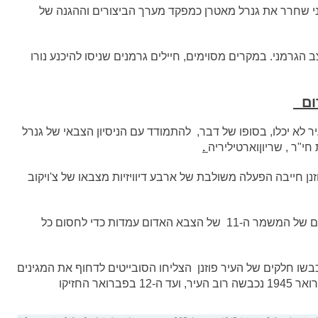
הגרמני שחרר את גנרל מאטרן כמפקד מערך הביצורים וההגנה של
 הגרמני. במקרים מסוימים, חיילים גרמנים שניסו להיכנע נורו
דום
 לא יכלו, בסופו של דבר, להתמודד עם הניסיון הצבאי של גנרל
חי"ר , שריוןוארטיליריה
.
 חייבה הפעלה משולבת של ארבע דיוויזיות מצבאו של צ'ויקוב
ליד הפרבר הדרום-מערבי של פוזנן תפס חיל הטנקים של המשמר ה-11 של הצבא האדום עמדות כדי לחסום כל
ו חלקים של העיר פוזנן הצליחו הסובייטים לדחוף את המגינים
הגרמנים לעבר מרכז העיר והמצודה. עד תחילת פברואר 1945 נכבשה רוב העיר, ועד ה-12 בפברואר החזיקו