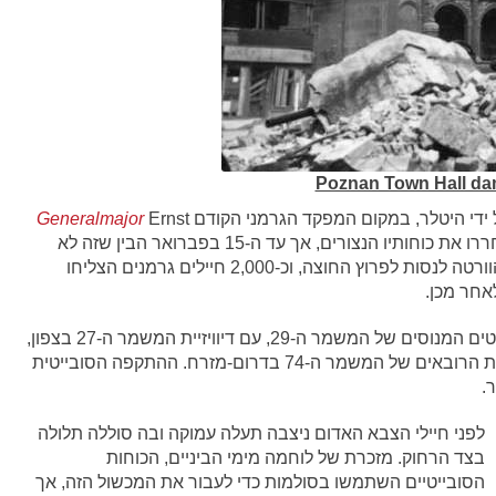
Poznan Town Hall dam
ל ידי היטלר, במקום המפקד הגרמני הקודם
Ernst
Generalmajor
Mattern, האמין שכוחות גרמנים אחרים יתקפו וישחררו את כוחותיו הנצורים, אך עד ה-15 בפברואר הבין שזה לא
עומד לקרות. הוא הורה לחייליו שהיו מזרחית לנהר הוורטה לנסות לפרוץ החוצה, וכ-2,000 חיילים גרמנים הצליחו
אחר מכן.
מול המצודה הגרמנית בפוזנן ניצבו הרובאים הסובייטים המנוסים של המשמר ה-29, עם דיוויזיית המשמר ה-27 בצפון,
דיוויזיית הרובאים המשמר 82 בדרום-מערב, ודיוויזיית הרובאים של המשמר ה-74 בדרום-מזרח. ההתקפה הסובייטית
לפני חיילי הצבא האדום ניצבה תעלה עמוקה ובה סוללה תלולה
בצד הרחוק. מזכרת של לוחמה מימי הביניים, הכוחות
הסובייטיים השתמשו בסולמות כדי לעבור את המכשול הזה, אך