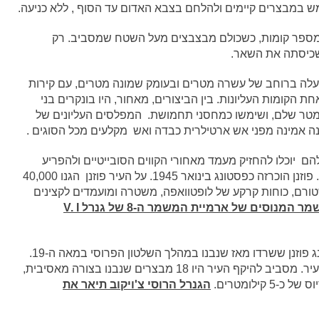
ש במבצרים קיימים ולהלחם בצבא האדום עד הסוף , ללא כניעה.
מספר קומות, כשכולם מבצבצים מעל השטח שמסביב. רק
כיסתה את השאר.
לה ברוחב של עשרה מטרים ובעומק שמונה מטרים, עם קירות
 הקומות העליונות. בין הביצורים, מאחור, היו בונקרים בני
 מטר שלם, ושימשו כמחסני תחמושת. המפלסים העליונים של
נה אמינה מפני אש ארטילרית כבדה ואש מקלעים מכל הסוגים .
ם יוכלו להחזיק מעמד מאחורי הקווים הסובייטיים ולהפריע
לתנועת האספקה ​​וקווי התקשורת של הצבא האדום . פוזנן הוכרזה כפסטונג בינואר 1945. על העיר פוזנן הגנו 40,000
שטורם, כוחות קרקע של לופטוואפה, משטרה ומועמדים לקצינים
חיילי רובאי המשמר המנוסים של ארמיית המשמר ה-8 של גנרל V. I
המגינים הגרמנים עשו שימוש בכמה מביצורי פסטונג פוזנן ששרדו מאז שנבנו במהלך השלטון הפרוסי במאה ה-19.
מצודת פורט ויניארי עמדה על גבעה מצפון למרכז העיר. מסביב להיקף העיר היו 18 מבצרים שנבנו בצורה מאסיבית,
הגנרל הרוסי צ'ויקוב תיאר את