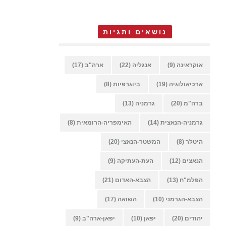
נושאים ותגיות
אוקראינה
(9)
אנגליה
(22)
ארה"ב
(17)
ארכיאולוגיה
(19)
ביוגרפיות
(8)
ברה"מ
(20)
גרמניה
(13)
גרמניה-הנאצית
(14)
האימפריה-הרומאית
(8)
היטלר
(8)
המשטר-הנאצי
(20)
הנאצים
(12)
העת-העתיקה
(9)
הפלמ"ח
(13)
הצבא-האדום
(21)
הצבא-הגרמני
(10)
השואה
(17)
יהודים
(20)
יפאן
(10)
יפאן-ארה"ב
(9)