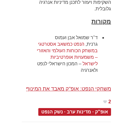
השקיפות ויעזור לתכנן מדיניות אנרגיה
גלובלית.
מקורות
ד"ר שמואל אבן ועמוס
גרנית,
הנפט כ
משאב אסט
רטגי
במשחק הכוחות העולמי והאזורי
– משמעויות אופרטיביות
לישראל
– המכון הישראלי לנפט
ולאנרגיה
משחקי הנפט: אופ”ק מאבד את המינוף
2
אופ"ק
·
מדינות ערב
·
נשק הנפט