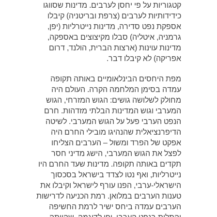
קטגוריות על פי יחסן לערבים. מדינות שסווגו
כידידותיות לערבים (צרפת ובריטניה) קיבלו
אספקת נפט סדירה, מדינות נייטרליות (יפן,
גרמניה, איטליה) סבלו מקיצוצים באספקה,
מדינות עוינות (ארצות הברית, הולנד, דרום
אפריקה) לא קיבלו דבר.
מפת היחסים הבינלאומיים באותה תקופה
עמדה בסימן המלחמה הקרה. העולם היה
מחולק לשלושה גושים: הגוש המזרחי, הגוש
המערבי וגוש המדינות הבלתי מזדהות. חרם
הנפט הערבי פעל על הגוש המערבי. לשיטה
הדיפרנציאלית שהנהיגו מובילי החרם היה
אפקט של הפרד ומשול – הערבים הצליחו
לפצל את הגוש המערבי, הישג מדיני חסר
תקדים באותה תקופה. מדינות שעד החרם היו
נייטרליות, ואף נטו לצדד בישראל בסכסוך
הישראלי-ערבי, הפנו עורף לישראל וקיבלו את
טענות הערבים במלואן. רמת הכניעה לדרישות
הערבים עמדה ביחס ישיר לרמת החשיפה