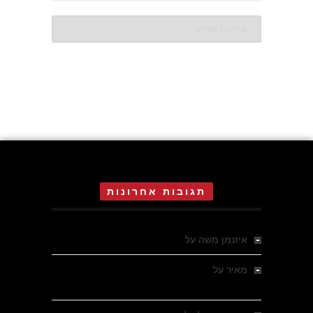
ארכיונים
תגובות אחרונות
איזנמן משה
על
המחתרת באסיזי
מאיר
על
מלחמת האזרחים ביוון 1946-1949 –
מבחר צילומים היסטוריים