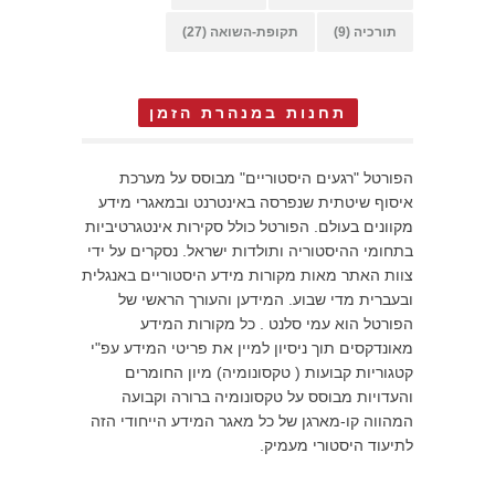
תורכיה
(9)
תקופת-השואה
(27)
תחנות במנהרת הזמן
הפורטל "רגעים היסטוריים" מבוסס על מערכת
איסוף שיטתית שנפרסה באינטרנט ובמאגרי מידע
מקוונים בעולם. הפורטל כולל סקירות אינטגרטיביות
בתחומי ההיסטוריה ותולדות ישראל. נסקרים על ידי
צוות האתר מאות מקורות מידע היסטוריים באנגלית
ובעברית מדי שבוע. המידען והעורך הראשי של
הפורטל הוא עמי סלנט . כל מקורות המידע
מאונדקסים תוך ניסיון למיין את פריטי המידע עפ"י
קטגוריות קבועות ( טקסונומיה) מיון החומרים
והעדויות מבוסס על טקסונומיה ברורה וקבועה
המהווה קו-מארגן של כל מאגר המידע הייחודי הזה
לתיעוד היסטורי מעמיק.