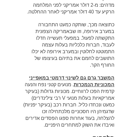
מדהים: מ-2 דולר אמריקני לפני המלחמה
הרקיע עד 40 דולר אמריקני לאחר ההחלטה.
כתוצאה מכך, שותקה כמעט התחבורה
במערב אירופה, וזו שבאמריקה הצפונית
התקשתה לפעול. במפעלי תעשייה חדלו
לעבוד, חברות כלכליות בעלות עצמה
התמוטטו לחלוטין ובמערב אירופה לא יכלו
התושבים לחמם את בתיהם בעיצומו של
החורף הקר.
המשבר גרם גם לשינוי דרמטי במאפייני
המכוניות הנמכרות
. מנועים קטני נפח והנעה
קדמית הפכו לרווחיים. מכוניות גדולות (בעיקר
אמריקאיות בעלות מנועי V רבי צילינדרים)
כמעט ונכחדו כליל. חברות רכב (בעיקר יפניות)
שדגמיהן היו חסכוניים מלכתחילה זכו
להצלחה, בעוד אחרות ספגו הפסדים אדירים
ואיבדו את השוק למתחרים היפניים.