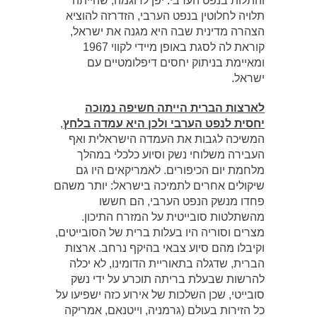
והתלות בנפט הערבי. יפן לדוגמה, שהייתה
תלויה לחלוטין בנפט הערבי, הזדרזה להוציא
הצהרה מדינית שבה היא מגנה את ישראל,
קוראת לה לסגת באופן מיידי לקווי 1967
ומאיימת בניתוק יחסים דיפלומטיים עם
ישראל.
לארצות הברית הייתה חשיפה נמוכה
יחסית לנפט הערבי ולכן היא עמדה בלחץ
,
המשיכה לגבות את העמדה הישראלית ואף
העבירה משלוחי נשק וסיוע כלכלי במהלך
מלחמת יום הכיפורים. לאמריקאים היו גם
שיקולים אחרים לתמיכה בישראל: יותר משהם
פחדו מנשק הנפט הערבי, הם חששו
מהשתלטות סובייטית על המזרח התיכון.
מצרים וסוריה היו בעלות ברית של הסובייטים,
וקיבלו מהם סיוע צבאי בהיקף נרחב. ארצות
הברית, שדגלה בתאוריית הדומינו, לא יכלה
להרשות שבעלת בריתה תוכרע על ידי נשק
סובייטי, שכן השלכות של אירוע כזה ישפיעו על
כל הזירות בעולם (גרמניה, וייטנאם, אמריקה