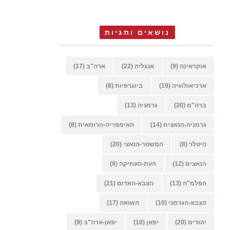
נושאים ותגיות
אוקראינה
(9)
אנגליה
(22)
ארה"ב
(17)
ארכיאולוגיה
(19)
ביוגרפיות
(8)
ברה"מ
(20)
גרמניה
(13)
גרמניה-הנאצית
(14)
האימפריה-הרומאית
(8)
היטלר
(8)
המשטר-הנאצי
(20)
הנאצים
(12)
העת-העתיקה
(9)
הפלמ"ח
(13)
הצבא-האדום
(21)
הצבא-הגרמני
(10)
השואה
(17)
יהודים
(20)
יפאן
(10)
יפאן-ארה"ב
(9)