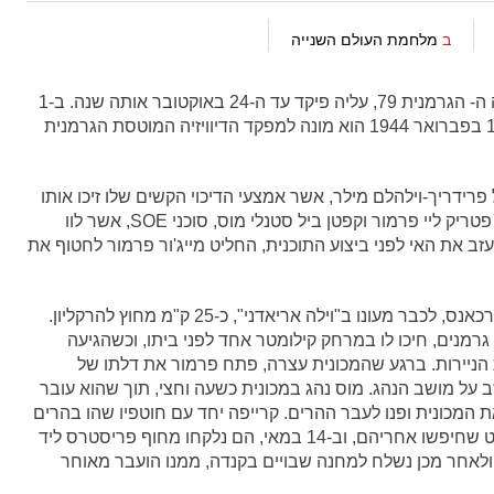
ב
מלחמת העולם השנייה
ב-3 ביוני 1943 מונה הגנרל קרייפה למפקד הדיוויזיה ה- הגרמנית 79, עליה פיקד עד ה-24 באוקטובר אותה שנה. ב-1
בספטמבר 1943 הוא הועלה לדרגת גנרל מיור וב-15 בפברואר 1944 הוא מונה למפקד הדיוויזיה המוטסת הגרמנית
הגנרל פרידריך-וילהלם מילר, אשר אמצעי הדיכוי הקשים שלו זיכו אותו
בכינוי "הקצב מכרתים". המבצע הובל על ידי מייג'ור פטריק ליי פרמור וקפטן ביל סטנלי מוס, סוכני SOE, אשר לוו
 עזב את האי לפני ביצוע התוכנית, החליט מייג'ור פרמור לחטוף את
בליל ה-26 באפריל יצא הגנרל קרייפה ממפקדה בארכאנס, לכבר מעונו ב"וילה אריאדני", כ-25 ק"מ מחוץ להרקליון.
גרמנים, חיכו לו במרחק קילומטר אחד לפני ביתו, וכשהגיעה
 הניירות. ברגע שהמכונית עצרה, פתח פרמור את דלתו של
שב על מושב הנהג. מוס נהג במכונית כשעה וחצי, תוך שהוא עובר
את המכונית ופנו לעבר ההרים. קרייפה יחד עם חוטפיו שהו בהרים
כשבועיים וחצי, תוך שהם נמלטים מכוחות הוורמאכט שחיפשו אחריהם, וב-14 במאי, הם נלקחו מחוף פריסטרס ליד
ר, ולאחר מכן נשלח למחנה שבויים בקנדה, ממנו הועבר מאוחר