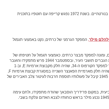
בשנת 1947 שוחרר קרייפה מהשבי, ועבר להתגורר בנורטהיים. בשנת 1972 נפגש קרייפה עם חוטפיו בתוכנית
ילהלם מילר
,
המפקד הגרמני של כרתים, נקט באמצעי תגמול
חיל הרגלים, ומונה למפקד מבצר כרתים. כאמצעי תגמול על חטיפתו של
היינריך קרייפה הרס מילר את העיר אנוגיה, והרג את הגברים תושבי העיר, ובספטמבר 1944 פרש מתפקידו והועבר
לעתודת המילואים. ב-13 בנובמבר 1944 מונה מילר למפקד הקורפוס ה-34, שהיה חלק מקבוצת ארמיות E, וב-1
בדצמבר 1944 מונה מילר למפקד הקורפוס ה-68, שהיה חלק מארמיית הפאנצר השנייה במסגרת קבוצת ארמיות F,
והוביל אותה במהלך הנסיגה מהבלקן, וב-27 בינואר 1945 קיבל על פעולותיו תוספת חרבות לעיטור צלב האבירים של
ארמייה הרביעית, במקום פרידריך הוסבאך שהודח מתפקידו, ולחם עימה