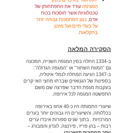
המגיפה
עודד את התפתחותן של
טכנולוגיות אשר חוסכות בכוח
אדם
, כגון הסתמכות גבוהה יותר
על בעלי חיים ועל מיכון
בחקלאות.
הסקירה המלאה
ב-1334 החלה בסין המגפה השנייה, המכונה
גם "המוות השחור" או "המגפה הגדולה".
ב-1347 הגיעה המחלה לנמלי איטליה,
בספינות של הגנואזים שברחו מחצי האי קרים
בעקבות מגפת הדבר שפרצה שם משם
התפשטה המגפה לכל אירופה.
שיעורי התמותה היו כ-40 אחוז באירופה
בכללותה, והשיעורים היו גבוהים יותר בערים
המרכזיות . בתוך שנים ספורות איבדו ערים
רבות – בהן פריז , פירנצה, לונדון והמבורג –
יותר ממחצית תושביהן
.