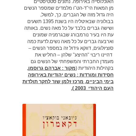
האוכלוסייה באירופה. נתונים סטטיסטיים
מן המאות הי"ד-הט"ו מלמדים שמספר הנשים
היה גדול מזה של הגברים. כך, למשל,
בבולוניה שבאיטליה היו בשנת ‏1395 תשעים
ושישה גברים בלבד על כל מאה נשים. באותה
עת היו בעיר נורמבורג שבגרמניה שמונים
וארבעה גברים על כל מאה נשים.לדעת כמה
סוציולוגים, דווקא גידול זה במספר הנשים –
דהיינו ריבוי "ההיצע" שלהן – החליש את
מעמדן החברתי והמשפחתי של הנשים גם
בקהילות היהודיות (
מקור : אברהם גרוסמן,
חסידות ומורדות : נשים יהודיות באירופה
בימי הביניים, מרכז זלמן שזר לחקר תולדות
העם היהודי 2003 ).