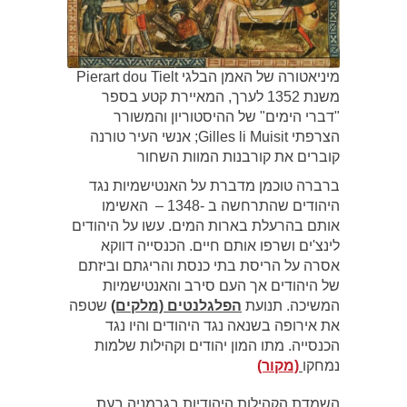
מיניאטורה של האמן הבלגי Pierart dou Tielt
משנת 1352 לערך, המאיירת קטע בספר
"דברי הימים" של ההיסטוריון והמשורר
הצרפתי Gilles li Muisit; אנשי העיר טורנה
קוברים את קורבנות המוות השחור
ברברה טוכמן מדברת על האנטישמיות נגד
היהודים שהתרחשה ב -1348 – האשימו
אותם בהרעלת בארות המים. עשו על היהודים
לינצ'ים ושרפו אותם חיים. הכנסייה דווקא
אסרה על הריסת בתי כנסת והריגתם וביזתם
של היהודים אך העם סירב והאנטישמיות
המשיכה. תנועת
הפלגלנטים (מלקים)
שטפה
את אירופה בשנאה נגד היהודים והיו נגד
הכנסייה. מתו המון יהודים וקהילות שלמות
נמחקו
(מקור)
השמדת הקהילות היהודיות בגרמניה בעת