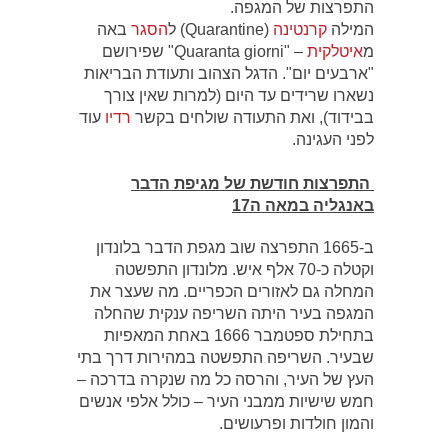
התפרצות של המגפה.
המילה
קרנטינה
(Quarantine) ל
הסגר
באה
מ
איטלקית
– "Quaranta giorni" שפירושם
"ארבעים יום". הדגל הצהוב ותעודת הבריאות
נשארו שרידים עד היום (למרות שאין צורך
בבידוד), ואת התעודה שולחים בקשר
רדיו
עוד
לפני העגינה.
התפרצות חודשת של מגיפת הדבר
באנגליה במאה ה17
ב-1665 התפרצה שוב מגפת הדבר בלונדון
וקטלה כ-70 אלף איש. מלונדון התפשטה
המחלה גם לאזורים הכפריים. מה שעצר את
המגפה בעיר היתה השריפה ענקית שהחלה
בתחילת ספטמבר 1666 באחת המאפיות
שבעיר. השריפה התפשטה במהירות דרך בתי
העץ של העיר, והרסה כל מה שנקרה בדרכה –
חמש שישיות ממבני העיר – כולל אלפי אנשים
והמון חולדות ופרעושים.