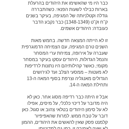
כבר היו מי שהאשימו את היהודים בהרעלת
בארות כבילוי לשעות הפנאי. כשהתבררה
גודלה וקטלניותה של המגיפה, בעיקר בשנים
ק"ח וק"ט (1348-1349) כבר נקבע הדבר
כעובדה: היהודים אשמים.
זו לא הייתה המצאה חדשה. בחמש מאות
השנים טרם המגיפה, עם הצמיחה הדמוגרפית
שעברה על אירופה, צמיחת ערי המסחר
והנמל הגדולות, היהודים עסקו בעיקר במסחר
מקומי, כאשר קהילותיהם היו נתונות לרדיפות
לא מעטות – ממסעי הצלב ועד לגירושים
הגדולים מאנגליה וצרפת בסוף המאה ה-13
ותחילת המאה ה-14.
אבל זו היתה כבר רדיפה מסוג אחר. כאן לא
היה מדובר על דיכוי כלכלי, על מיסים, אפילו
לא על סימון היהודים בטלאי צהוב או סגול. כאן
דובר על טבח ממש. למרות שהאפיפיור
קלמנט פסק שאין להאשים את היהודים, ההמון
לא שעה לאמירה זו, כמו גם למדיניותו