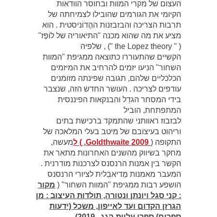
העצום של מקרי המוות ובחוסר הוודאות
הקיומי את הגורמים שהובילו לצמיחתה של
תרבות הצריכה והבזבזנות ההֶדוֹניסטית . הוא
מציע את מה שהוא מכנה "התיאוריה של לוֹפֶּז"
( " the Lopez theory ") , שלפיה
הקשיים שהתעוררו כתוצאה ממגיפת "המוות
השחור" הניעו יזמים להרחיב את המיזמים
הכלכליים שלהם, תגובה שפינתה מזומנים
עודפים לצריכה . העושר החדש הזה, שנצבר
בידי המסחר הגדֵל והבנקאות הפיננסית
המתפתחת, הוביל
לבזבוז ראוותני שהתמקד ברכישת בתים
וריהוט בעיצובם של מיטב בעלי המלאכה של
התקופה (
2009 Goldthwaite, ) ל
מעשה,
מחקר בשיווק מהשנים האחרונות מתאר את
הקשר בין אמנות הרנסנס לצרכנות מודרנית .
המעבר מאמנות מֶדיאבֵלית לציורי הרנסנס
הושפע רבות ממגיפת "המוות השחור" (
מקור
: קני סגל ויונתן ונטורה, תולדות העיצוב : מן
הגרזן הקדום ועד לאייפון, משכל (ידעות
ספרים) ספרי עליית הגג , 2019) .