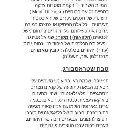
"המוות השחור , " הקמת מוסדות צדקה
כספיים מטעם הכנסייה ( Monti DI Pieta )
והעוינות של חלקים ניכרים של האוכלוסיה
העירונית – כל אלה הפסיקו או צמצמו במידה
מרובה את פעילותם של היהודים בתחום משק
הכספים
(הלוואות) ( מקור :
שמואל אטינגר,
"פעילותם הכלכלית של היהודים" , נחום גרוס
(עורך).
יהודים בכלכלה : קובץ מאמרים,
מרכז זלמן שזר, תשמ"ה).
טבח שטראסבורג,
המגיפה, שכמה ראו בה עונש משמיים על
חטאים, הביאה לתופעה של קנאים נוצרים
מסתגפים, "פלאגלאנטים", שהיו מתענים
בהלקאה עצמית ככפרה על חטאים. בכמה
ערים באירופה הוקמו גם אנדרטאות מגיפה
בתור כפרה. חבורות של פלאגלאנטים סובבו
והפיצו להמונים הנבערים דיבה נגד היהודים.
בערים רבות ערכו הנוצרים פוגרומים