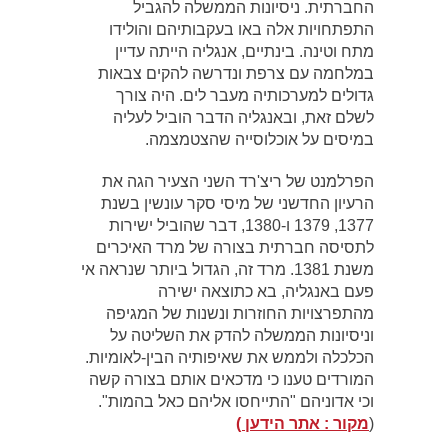
החברתית. ניסיונות הממשלה להגביל
התפתחויות אלה באו בעקבותיהם והולידו
מתח וטינה. בינתיים, אנגליה הייתה עדיין
במלחמה עם צרפת ונדרשה להקים צבאות
גדולים למערכותיה מעבר לים. היה צורך
לשלם זאת, ובאנגליה הדבר הוביל לעליה
במיסים על אוכלוסייה שהצטמצמה.
הפרלמנט של ריצ'רד השני הצעיר הגה את
הרעיון החדשני של מיסי סקר עונשין בשנת
1377, 1379 ו-1380, דבר שהוביל ישירות
לתסיסה חברתית בצורה של מרד האיכרים
משנת 1381. מרד זה, הגדול ביותר שנראה אי
פעם באנגליה, בא כתוצאה ישירה
מהתפרצויות החוזרות ונשנות של המגיפה
וניסיונות הממשלה להדק את השליטה על
הכלכלה ולממש את שאיפותיה הבין-לאומיות.
המורדים טענו כי מדכאים אותם בצורה קשה
וכי אדוניהם "התייחסו אליהם כאל בהמות".
(
מקור : אתר הידען )