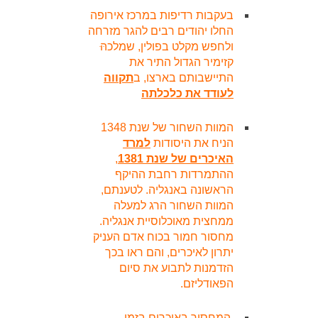
בעקבות רדיפות במרכז אירופה
החלו יהודים רבים להגר מזרחה
ולחפש מקלט בפולין, שמלכהּּ
קזימיר הגדול התיר את
התיישבותם בארצו, ב
תקווה
לעודד את כלכלתה
המוות השחור של שנת 1348
הניח את היסודות
למרד
האיכרים של שנת 1381
,
ההתמרדות רחבת ההיקף
הראשונה באנגליה. לטענתם,
המוות השחור הרג למעלה
ממחצית מאוכלוסיית אנגליה.
מחסור חמור בכוח אדם העניק
יתרון לאיכרים, והם ראו בכך
הזדמנות לתבוע את סיום
הפאודליזם.
המחסור באיכרים בזמן