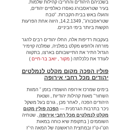
בשכניהם היהודים והחריבו קהילות שלמות.
בעיר שטראסבורג נאסרו כאלפיים יהודים,
והועלו באש בבית-הקברות. "טבח
שטראסבורג", 14.2.1349, היווה אחת הפרעות
הקשות ביותר בימי הביניים.
בעקבות רדיפות אלה, החלו יהודים רבים להגר
מזרחה ולחפש מקלט בפולניה, שמלכהּּ קזימיר
הגדול התיר את התיישבותם בארצו, בתקווה
לעודד את כלכלתה (
מקור , יואב בר-חיים
)
פולין הפכה מקום מקלט לנמלטים
יהודים מכל רחבי אירופה
בימים שמרכז אירופה הושמדו בזמן " המוות
השחור" מאות קהילות יהודיות , ושנאת
היהודים הפכה , לאחר מכן , גורם בעל משקל
ניכר בתרבות הגרמנית —
הפכה פולין מקום
מקלט לנמלטים מכל רחבי אירופה
. שטחיה
השוממים ( בתקופת שיא כוחה במאות
הט"ו-ט"ז ובמחצית הראשונה של המאה הי"ז