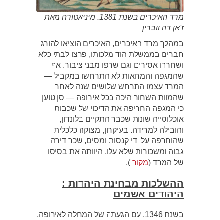
מרד האיכרים בשנת 1381. מיניאטורה מאת
ז'אן דה ווברין
במהלך מרד האיכרים, האיכרים הוציאו להורג
חברים בממשלת הוד מלכותו, פרצו לבתי כלא
ושחררו אסירים וגם שרפו מבני ציבור. אף
שהמגפה והמחאות לא התרחשו במקביל —
המרד עצמו התרחש שלושים שנה לאחר
שהמוות השחור היכה בכל אירופה — סן טוען
כי המגפה החריפה את הדיכוי של שכבות
אוכלוסייה שונות שכבר התקיים בלונדון,
והובילה למרידה. בעיקרון, מצוקה כלכלית
שהוחרפה על ידי קנסות ומסים, שכר דירה
גבוה ומשכורות שלא עלו, היוותה את בסיסו
של המרד (
מ
קור
).
ההשלכות מבחינת היהדות :
היהודים אשמים
בשנת 1346, עם הגעתה של המחלה לאירופה,