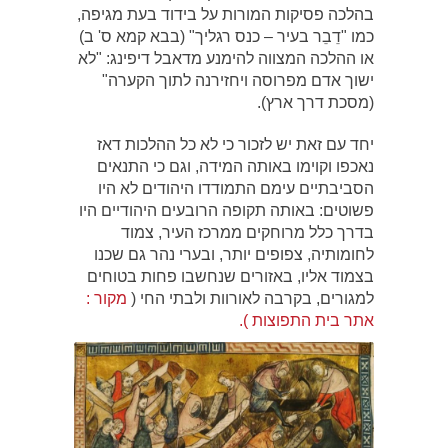
בהלכה פסיקות המורות על בידוד בעת מגיפה,
כמו "דֵבֵר בעיר – כנס רגליך" (בבא קמא ס' ב)
או ההלכה המצווה להימנע מדאבל דיפינג: "לא
ישוך אדם מפרוסה ויחזירנה לתוך הקערה"
(מסכת דרך ארץ).
יחד עם זאת יש לזכור כי לא כל ההלכות דאז
נאכפו וקוימו באותה המידה, וגם כי התנאים
הסביבתיים עימם התמודדו היהודים לא היו
פשוטים: באותה תקופה הרובעים היהודיים היו
בדרך כלל מרוחקים ממרכז העיר, צמוד
לחומותיה, צפופים יותר, ובערי נהר גם שכנו
בצמוד אליו, באזורים שנחשבו פחות בטוחים
למגורים, בקרבה לאורוות ולבתי החי (
מקור :
אתר בית התפוצות ).