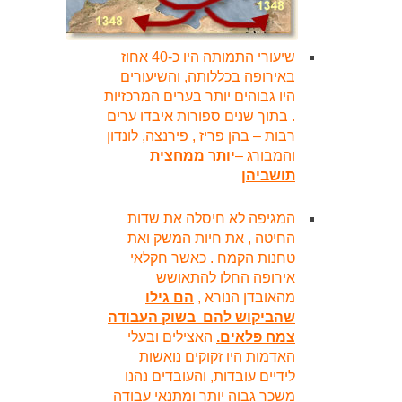
שיעורי התמותה היו כ-40 אחוז
באירופה בכללותה, והשיעורים
היו גבוהים יותר בערים המרכזיות
. בתוך שנים ספורות איבדו ערים
רבות – בהן פריז , פירנצה, לונדון
והמבורג –
יותר ממחצית
תושביהן
המגיפה לא חיסלה את שדות
החיטה , את חיות המשק ואת
טחנות הקמח . כאשר חקלאי
אירופה החלו להתאושש
מהאובדן הנורא ,
הם גילו
שהביקוש להם בשוק העבודה
צמח פלאים.
האצילים ובעלי
האדמות היו זקוקים נואשות
לידיים עובדות, והעובדים נהנו
משכר גבוה יותר ומתנאי עבודה