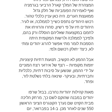
המצהרת של המלך קארל הרביעי בגרמניה
ואף לאמירות הפומביות של חלק גדול
ממועצות הערים. היה כאן עניין כלכלי טהור.
רכוש היהודים נתפס כשייך לממלכה, או לעיר.
היהודים חיו על פי רשיון, סחרו והרוויחו את
לחמם במקצועות שאליהם הוסללו ורק בהם,
ולפיכך לממלכה ולרשות המקומית היתה
הסמכות לומר מתי אפשר להרוג יהודים ומתי
לא, כיצד יחולק רכושם ולמי.
אבל ההמון לא הקשיב. תנועות דתיות קיצוניות,
יוזמות מקומיות – רצף של אירועי רצח המוניים
על ידי ההמון, שנשען על סיבות דתיות, כלכליות
וחברתיות, ובעיקר- שינאה בלתי נשלטת לזר,
ופחד.
מאות קהילות יהודיות נחרבו, בבזל שרפו
יהודים במבנה שהוקם לשם כך, מרחק הליכה
מבית הקזינו שם נערך הקונגרס הציוני הראשון
550 שנים לאחר מכן. ב-14 בפברואר, יום