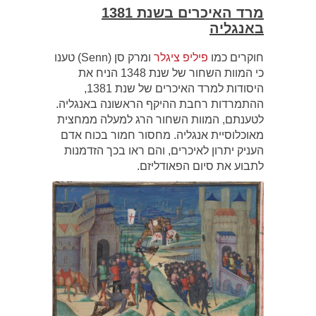
מרד האיכרים בשנת 1381
באנגליה
חוקרים כמו
פיליפ ציגלר
ומרק סן (Senn) טענו
כי המוות השחור של שנת 1348 הניח את
היסודות למרד האיכרים של שנת 1381,
ההתמרדות רחבת ההיקף הראשונה באנגליה.
לטענתם, המוות השחור הרג למעלה ממחצית
מאוכלוסיית אנגליה. מחסור חמור בכוח אדם
העניק יתרון לאיכרים, והם ראו בכך הזדמנות
לתבוע את סיום הפאודליזם.