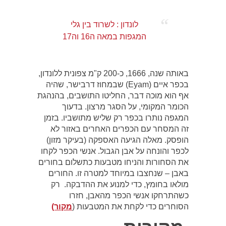
לונדון : לשרוד בין גלי
המגפות במאה ה16 וה17
באותה שנה, 1666, כ-200 ק"מ צפונית ללונדון,
בכפר איים (Eyam) שבמחוז דרבישר, שהיה
אף הוא מוכה דבר, החליטו התושבים, בהנהגת
הכומר המקומי, על הסגר מרצון. בדעוך
המגפה נותרו בכפר רק שליש מתושביו. בזמן
זה המסחר עם הכפרים האחרים באזור לא
הופסק. מאלה הגיעה האספקה (בעיקר מזון)
לכפר והונחה על אבן הגבול. אנשי הכפר לקחו
את הסחורות והניחו מטבעות כתשלום בחורים
באבן – שנחצבו במיוחד למטרה זו. החורים
מולאו בחומץ, כדי למנוע את ההדבקה. רק
כשהתרחקו אנשי הכפר מהאבן, חזרו
הסוחרים כדי לקחת את המטבעות (
מקור)