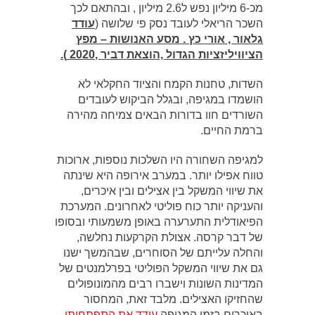
מכ-6 מיליון נפש ל2.6 מיליון , ובהתאם לכך
השכר הריאלי לעובד נסק פי שלושה (
עודד
גלאור , אורי כץ . מסע האנושות – מפץ
הציוויליזציות הגדול ,הוצאת דביר ,2020
).
השדות, טחנות הקמח והציוד החקלאי לא
הושמדו במגיפה, ובגלל הביקוש לעובדים
השורדים חוו בדורות הבאים צמיחה מהירה
ברמת החיים.
למגיפה השחורה היו השלכות נוספות, ארוכות
טווח אפילו יותר. במערב אירופה היא שינתה
את שיווי המשקל בין אצילים ובין איכרים,
והעניקה יותר כוח פוליטי לאחרונים. המערכת
הפיאודלית התערערה באופן משמעותי ובסופו
של דבר קרסה. אצולת הקרקעות נחלשה,
והחלה עלייתם של הסוחרים, שבהמשך ישנו
גם את שיווי המשקל הפוליטי בפרלמנטים של
המדינות השונות וישברו רבים מהמונופולים
שהחזיקו האצילים. מלבד זאת, המחסור
באיכרים בזמן המגיפה
עודד את התפתחותן