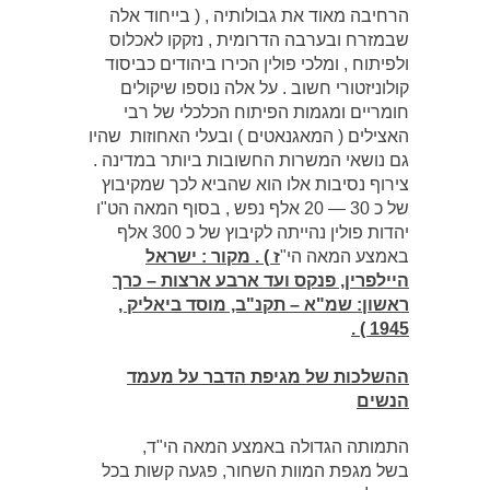
הרחיבה מאוד את גבולותיה , ( בייחוד אלה
שבמזרח ובערבה הדרומית , נזקקו לאכלוס
ולפיתוח , ומלכי פולין הכירו ביהודים כביסוד
קולוניזטורי חשוב . על אלה נוספו שיקולים
חומריים ומגמות הפיתוח הכלכלי של רבי
האצילים ( המאגנאטים ) ובעלי האחוזות שהיו
גם נושאי המשרות החשובות ביותר במדינה .
צירוף נסיבות אלו הוא שהביא לכך שמקיבוץ
של כ 30 — 20 אלף נפש , בסוף המאה הט"ו
יהדות פולין נהייתה לקיבוץ של כ 300 אלף
באמצע המאה הי"
ז
) .
מקור : ישראל
היילפרין, פנקס ועד ארבע ארצות – כרך
ראשון: שמ"א – תקנ"ב, מוסד ביאליק ,
1945 ) .
ההשלכות של מגיפת הדבר על מעמד
הנשים
התמותה הגדולה באמצע המאה הי"ד,
בשל מגפת המוות השחור, פגעה קשות בכל