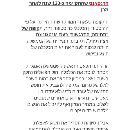
ה
רנסאנס
שהתקיימה כ-130 שנה לאחר
מכן
.
התקופה שלאחר המוות השחור הייתה, על פי
ההיסטוריון הכלכלי כריסטופר דייר, ת
קופה של
"תסיסה, התרגשות, כעס, אנטגוניזם
ויצירתיות"
. תגובתה המיידית של הממשלה
הייתה לנסות לעצור את גאות הכלכלה של
היצע וביקוש.
זו הייתה הפעם הראשונה שממשלה אנגלית
ניסתה לווסת את הכלכלה. חוק הפועלים נחקק
בשנת 1351 בניסיון להחזיר את רמות השכר
לאלו של טרום המגיפה ולהגביל את חופש
התנועה של עובדים כדי שלא ינדדו בין
מעסיקים. נחקקו חוקים אחרים שמנסים
לשלוט במחיר המזון ואף להגביל את הנשים
מללבוש בדים יקרים.
אבל ניסיון זה להסדיר את השוק לא צלח.
אכיפת חקיקת העבודה הובילה להתחמקות