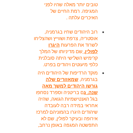
טובים יותר מאלה שהיו לפני
המגיפה. רמת החיים של
האיכרים עלתה .
רוב היהודים שחיו בגרמניה,
אוסטריה, צרפת ושווייץ ושהצליחו
לשרוד את הפרעות
היגרו
לפולין,
שם מדיניותו של המלך
קז'ימיש השלישי היתה סובלנית
כלפי מיעוטים ויהודים בפרט.
מוקד הרדיפות של היהודים היה
בגרמניה,
שמאזורים שלה
גורשו היהודים למשך מאה
שנה. ג
ם בריטניה וספרד נסחפו
בגל האנטישמיות הגואה, שהיה
אחראי במידה רבה לעובדה
שיהודים היגרו בהמוניהם למרכז
אירופה ובעיקר לפולין, שם לא
התפשטה המגפה באופן נרחב,