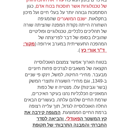
של טכנולוגיות אשר חוסכות בכוח אדם
, כגון
הסתמכות גבוהה יותר על בעלי חיים ועל מיכון
בחקלאות.
ישנם המשערים
שהמגיפה
השחורה הייתה נקודת המפנה שהציתה שורה
של תהליכים כלכליים, טכנולוגיים ופוליטיים
שהובילו בסופו של דבר לפריצתה של
המהפכה התעשייתית במערב אירופה (
מקור:
ד"ר אורי כץ
).
בטווח הארוך אפשר צמצום האוכלוסייה
הקצאה של משאבים לצרכים פחות חיוניים
מבעבר. מחירי החיטה, למשל, זינקו פי שניים
ב-1349, וגם מחירי השעורה ותוצרי המשק
(בשר וגבינות) עלו. מנטייה זו של כפות
המאזניים הכלכליות נהנו בעיקר האיכרים,
שרמת החיים שלהם עלתה. בעשורים הבאים
החלה האוכלוסייה לגדול, תוך עלייה רצופה
ברמת החיים הממוצעת.
המגפה קירבה את
קץ המשטר ה
פאודלי
,
והביאה לסדר
החברתי והמבנה התרבותי של תקופת