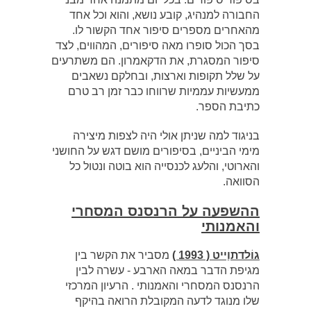
החבורה למנהיג, קובע נושא, והוא וכל אחד
מהאחרים מספרים סיפור אחד הקשור לו.
בסך הכול סופרו מאה סיפורים, המהווים, לצד
סיפור המסגרת, את הדקאמרון. הם משתרעים
על שלל תקופות וארצות, ובחלקם נשאבים
ממעשיות עממיות שרווחו כבר זמן רב טרם
כתיבת הספר.
בניגוד למה שניתן אולי היה לצפות מיצירה
מימי הביניים, בסיפורים מושם דגש על החושני
והארוטי, והלעג לכנסייה הוא בוטה ונטול כל
הסוואה.
ההשפעה על הרנסנס המסחרי
והאמנותי
גוֹלדתוַייט ( 1993 )
מסביר את הקשר בין
מגיפת הדבר במאה הארבע ‑ עשרה לבין
הרנסנס המסחרי והאמנותי . הרעיון המרכזי
שלו מנוגד לדעה המקובלת הרואה בהיקף