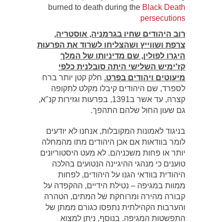
burned to death during the
Black Death
persecutions
רוב היהודים שחיו בגרמניה, אוסטריה,
צרפת ושווייץ ושהצליחו לשרוד את הפרעות
היגרו לפולין, שם מדיניותו של המלך
קז'ימיש השלישי היתה סובלנית כלפי
מיעוטים ויהודים בפרט.
חלק קטן יותר ברח
לספרד, שם היהודים קיבלו מקלט לתקופה
קצרה, עד אשר ב1391, בפרעות וגזירות קנ"א,
גם שעון החול שלהם התהפך.
בניגוד לאמונות המקובלות, אנחנו לא יודעים
לומר בוודאות אם אכן היהודים מתו מהמחלה
יותר או פחות משכניהם. לא מעט היסטוריונים
טוענים כי מנהגי ההיגיינה הנטועים בהלכה
היהודית בוודאי הגנו על היהודים, לפחות
ממוות במגיפה – נטילת הידיים, ההקפדה על
קבורה מהירה ומרוחקת של המתים, הטהרה
והערבות הקהילתית נתפסו כגורם ממתן של
התפשטות המגיפה. בנוסף, ניתן למצוא