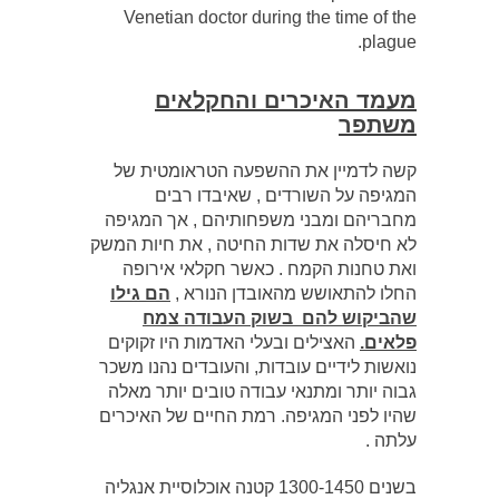
Venetian doctor during the time of the
plague.
מעמד האיכרים והחקלאים
משתפר
קשה לדמיין את ההשפעה הטראומטית של
המגיפה על השורדים , שאיבדו רבים
מחבריהם ומבני משפחותיהם , אך המגיפה
לא חיסלה את שדות החיטה , את חיות המשק
ואת טחנות הקמח . כאשר חקלאי אירופה
החלו להתאושש מהאובדן הנורא ,
הם גילו
שהביקוש להם בשוק העבודה צמח
פלאים.
האצילים ובעלי האדמות היו זקוקים
נואשות לידיים עובדות, והעובדים נהנו משכר
גבוה יותר ומתנאי עבודה טובים יותר מאלה
שהיו לפני המגיפה. רמת החיים של האיכרים
עלתה .
בשנים 1300-1450 קטנה אוכלוסיית אנגליה